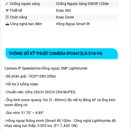
☄️ Chống ngược sáng
Chống Ngược Sáng DWDR 120db
⚒ Thiết kế
Xoay 360
🆑 Chức năng
Xoay Zoom
🌅 Công nghệ ban đêm
Hồng Ngoại Smart IR
THÔNG SỐ KỸ THUẬT CAMERA IPC6412LR-X16-VG
Camera IP Speeddome hồng ngoại 2MP LightHunter
- Độ phân giải: 1920*1080:30fps
- Hỗ trợ 3 luồng video
- Chuẩn nén: Ultra 265/H.265/H.264/MJPEG,
- Ống kính zoom quang 16x (5 - 80mm) lấy nét tự động AF và ống kính
zoom động cơ.
- Góc nhìn 51.70° ~ 4.89°
- Hồng ngoại thông minh (Smart IR) 100m. Công nghệ LightHunter, độ
nhạy sáng cực thấp: 0.003 lux. (F1.7, AGC ON)