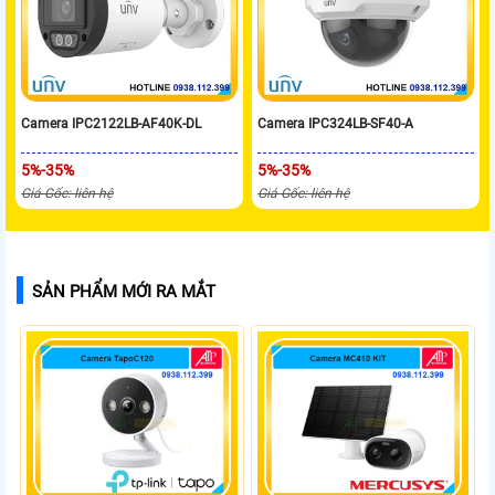
Camera IPC2122LB-AF40K-DL
Camera IPC324LB-SF40-A
5%-35%
5%-35%
Giá Gốc: liên hệ
Giá Gốc: liên hệ
SẢN PHẨM MỚI RA MẮT