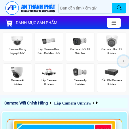
DANH MỤC SẢN PHẨM
Camera Hồng
Lắp Camera Ban
Camera UNV 4K
Camera Ultra HD
Ngoại UMV
Đêm Có Màu UNV
Siêu Nét
Uniview
Camera Ai
Lắp Camera
Camera Ip
Đầu Ghi Camera
Uniview
Uniview
Uniview
Uniview
Camera Wifi Chính Hãng
Lắp Camera Uniview