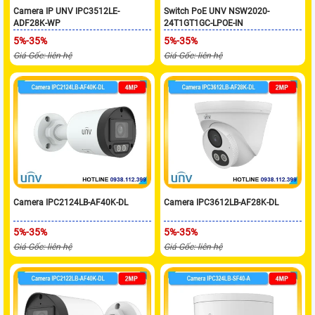
Camera IP UNV IPC3512LE-
Switch PoE UNV NSW2020-
ADF28K-WP
24T1GT1GC-LPOE-IN
5%-35%
5%-35%
Giá Gốc: liên hệ
Giá Gốc: liên hệ
Camera IPC2124LB-AF40K-DL
Camera IPC3612LB-AF28K-DL
5%-35%
5%-35%
Giá Gốc: liên hệ
Giá Gốc: liên hệ