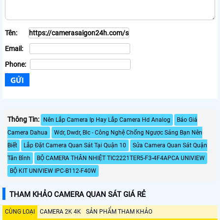
Tên:
Email:
Phone:
Thông Tin:
Nên Lắp Camera Ip Hay Lắp Camera Hd Analog
Báo Giá
Camera Dahua
Wdr, Dwdr, Blc - Công Nghệ Chống Ngược Sáng Bạn Nên
Biết
Lắp Đặt Camera Quan Sát Tại Quận 10
Sửa Camera Quan Sát Quận
Tân Bình
BỘ CAMERA THÂN NHIỆT TIC2221TER5-F3-4F4APCA UNIVIEW
BỘ KIT UNIVIEW IPC-B112-F40W
THAM KHẢO CAMERA QUAN SÁT GIÁ RẺ
CÙNG LOẠI
CAMERA 2K 4K
SẢN PHẨM THAM KHẢO