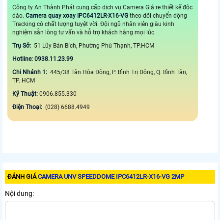
Công ty An Thành Phát cung cấp dịch vụ Camera Giá re thiết kế độc
đáo.
Camera quay xoay IPC6412LR-X16-VG
theo dõi chuyển động
Tracking có chất lượng tuyệt vời. Đội ngũ nhân viên giàu kinh
nghiệm sẵn lòng tư vấn và hỗ trợ khách hàng mọi lúc.
Trụ Sở:
51 Lũy Bán Bích, Phường Phú Thạnh, TP.HCM
Hotline: 0938.11.23.99
Chi Nhánh 1:
445/38 Tân Hòa Đông, P. Bình Trị Đông, Q. Bình Tân,
TP. HCM
Kỹ Thuật:
0906.855.330
Điện Thoại:
(028) 6688.4949
ĐÁNH GIÁ
CAMERA UNV SPEEDDOME IPC6412LR-X16-VG 2MP
Nội dung: