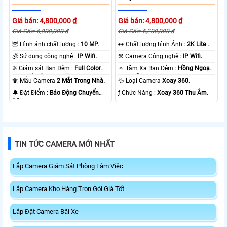
Giá bán: 4,800,000 ₫
Giá bán: 4,800,000 ₫
Giá Gốc: 6,800,000 ₫
Giá Gốc: 6,200,000 ₫
🦉 Hình ảnh chất lượng :
10 MP.
️👀 Chất lượng hình Ảnh :
2K Lite .
🕉️ Sử dụng công nghệ :
IP Wifi.
⚒ Camera Công nghệ :
IP Wifi.
❈ Giám sát Ban Đêm :
Full Color
🔅 Tầm Xa Ban Đêm :
Hồng Ngoại
20m Có Màu Ban Ðêm.
10m Hồng Ngoại Smart IR.
🐜 Mẫu Camera
2 Mắt Trong Nhà.
💦 Loại Camera
Xoay 360.
️🔔 Đặt Điểm :
Báo Động Chuyển
️ƒ Chức Năng :
Xoay 360 Thu Âm.
Động.
TIN TỨC CAMERA MỚI NHẤT
Lắp Camera Giám Sát Phòng Làm Việc
Lắp Camera Kho Hàng Trọn Gói Giá Tốt
Lắp Đặt Camera Bãi Xe