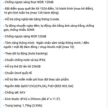
- Chống ngược sáng thực WDR: 120dB
- Đặt điểm quay quét lên tới 1024 điểm, 16 trành trình (max 64 điểm),
16 ghi hình tuần tra (max 128 hành động)
- Hỗ trợ công nghệ nén băng thông U-code
- Tự động chuyển ngày đêm, tự động cân bằng ánh sáng trắng, chống
gợn, chống nhiễu 3DNR
- Chống ngược sáng WDR 120dB
- Tính năng thông minh: Ngăn chặn xâm nhập thông minh / đếm
người / mật độ đám đông / chụp khuôn mặt (max 10)
- Theo dõi tự động (Auto tracking)
- Chuẩn chống nước và bụi IP66
- Hỗ trợ thẻ SD lên tới 256GB
- Chuẩn Onvif quốc tế
- Hỗ trợ tên miền miễn phí trọn đời theo sản phẩm.
- Nguồn điện ápDC12V(±25%,3A), PoE+(IEEE 802.3at)
- Chống sét: 6KV
- Kích thước: Ø162 x 293mm (Ø6.4” x 11.5”)
- Trọng lượng: 1.79kg (3.95lb)