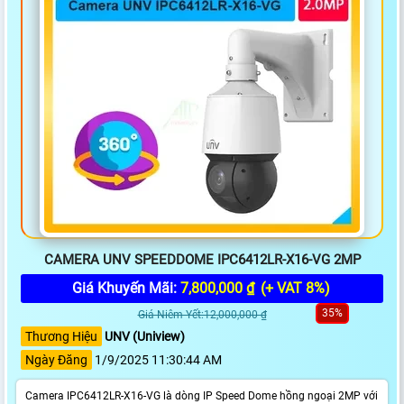
CAMERA UNV SPEEDDOME IPC6412LR-X16-VG 2MP
Giá Khuyến Mãi:
7,800,000 ₫
(+ VAT 8%)
35%
Giá Niêm Yết:12,000,000 ₫
Thương Hiệu
UNV (Uniview)
Ngày Đăng
1/9/2025 11:30:44 AM
Camera IPC6412LR-X16-VG là dòng IP Speed Dome hồng ngoại 2MP với