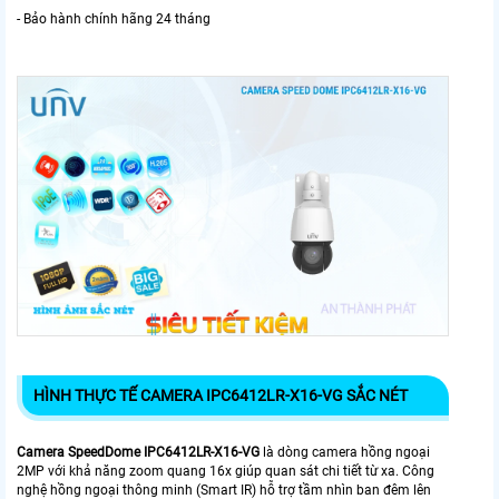
- Bảo hành chính hãng 24 tháng
HÌNH THỰC TẾ CAMERA IPC6412LR-X16-VG SẮC NÉT
Camera SpeedDome IPC6412LR-X16-VG
là dòng camera hồng ngoại
2MP với khả năng zoom quang 16x giúp quan sát chi tiết từ xa. Công
nghệ hồng ngoại thông minh (Smart IR) hỗ trợ tầm nhìn ban đêm lên