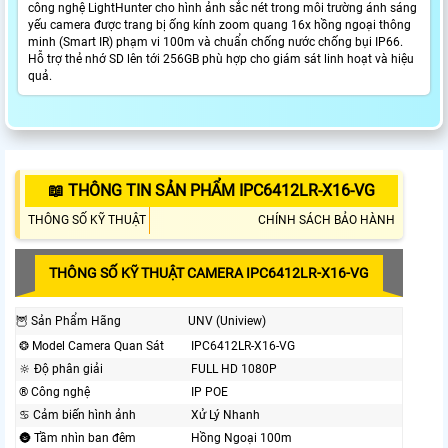
công nghệ LightHunter cho hình ảnh sắc nét trong môi trường ánh sáng
yếu camera được trang bị ống kính zoom quang 16x hồng ngoại thông
minh (Smart IR) phạm vi 100m và chuẩn chống nước chống bụi IP66.
Hỗ trợ thẻ nhớ SD lên tới 256GB phù hợp cho giám sát linh hoạt và hiệu
quả.
📖 THÔNG TIN SẢN PHẨM IPC6412LR-X16-VG
THÔNG SỐ KỸ THUẬT
CHÍNH SÁCH BẢO HÀNH
THÔNG SỐ KỸ THUẬT CAMERA IPC6412LR-X16-VG
🦉 Sản Phẩm Hãng
UNV (Uniview)
❂ Model Camera Quan Sát
IPC6412LR-X16-VG
🔆 Độ phân giải
FULL HD 1080P
®️ Công nghệ
IP POE
♋ Cảm biến hình ảnh
Xử Lý Nhanh
🌚 Tầm nhìn ban đêm
Hồng Ngoại 100m