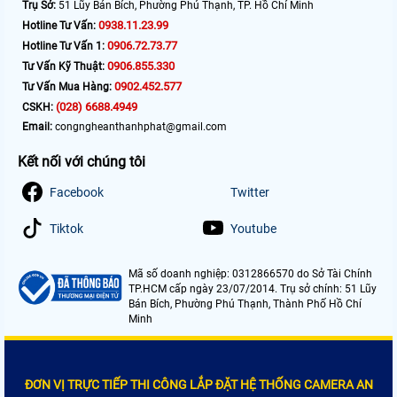
Trụ Sở:
51 Lũy Bán Bích, Phường Phú Thạnh, TP. Hồ Chí Minh
0938.11.23.99
Hotline Tư Vấn:
0906.72.73.77
Hotline Tư Vấn 1:
0906.855.330
Tư Vấn Kỹ Thuật:
0902.452.577
Tư Vấn Mua Hàng:
(028) 6688.4949
CSKH:
Email:
congngheanthanhphat@gmail.com
Kết nối với chúng tôi
Facebook
Twitter
Tiktok
Youtube
Mã số doanh nghiệp: 0312866570 do Sở Tài Chính
TP.HCM cấp ngày 23/07/2014. Trụ sở chính: 51 Lũy
Bán Bích, Phường Phú Thạnh, Thành Phố Hồ Chí
Minh
ĐƠN VỊ TRỰC TIẾP THI CÔNG LẮP ĐẶT HỆ THỐNG CAMERA AN