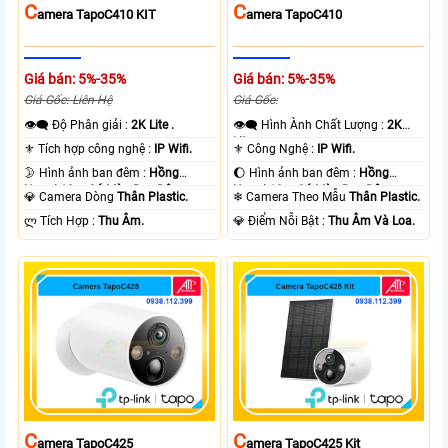
C
C
Amera TapoC410 KIT
Amera TapoC410
Giá bán: 5%-35%
Giá bán: 5%-35%
Giá Gốc: Liên Hệ
Giá Gốc:
👁️‍🗨 Độ Phân giải :
2K Lite .
👁️‍🗨 Hình Ành Chất Lượng :
2K
Lite .
⚜️ Tích hợp công nghệ :
IP Wifi.
⚜️ Công Nghệ :
IP Wifi.
🌛 Hình ảnh ban đêm :
Hồng
🌔 Hình ảnh ban đêm :
Hồng
Ngoại 10m Có Màu Ban Ðêm.
Ngoại 10m Có Màu Ban Ðêm.
💎 Camera Dòng
Thân Plastic.
❄ Camera Theo Mẫu
Thân Plastic.
️ლ Tích Hợp :
Thu Âm.
️💎 Điểm Nỗi Bật :
Thu Âm Và Loa.
C
C
Amera TapoC425
Amera TapoC425 Kit