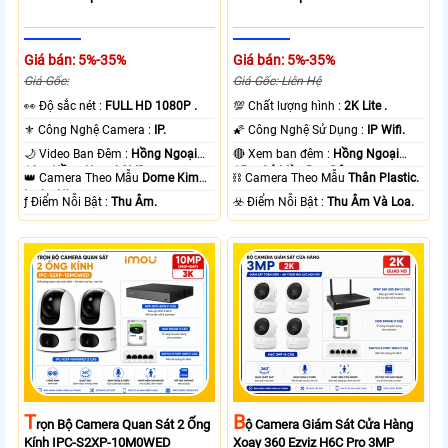
Giá bán: 5%-35%
Giá bán: 5%-35%
Giá Gốc:
Giá Gốc: Liên Hệ
️👀 Độ sắc nét :
FULL HD 1080P .
💯 Chất lượng hình :
2K Lite .
⚜️ Công Nghệ Camera :
IP.
🌠 Công Nghệ Sử Dụng :
IP Wifi.
🌙 Video Ban Đêm :
Hồng Ngoại
🔴 Xem ban đêm :
Hồng Ngoại
10m Hồng Ngoại SMD.
15m Có Màu Ban Ðêm.
👑 Camera Theo Mẫu
Dome Kim
⛓ Camera Theo Mẫu
Thân Plastic.
loại + Nhựa.
️ƒ Điểm Nỗi Bật :
Thu Âm.
️☣️ Điểm Nỗi Bật :
Thu Âm Và Loa.
T
B
Rọn Bộ Camera Quan Sát 2 Ống
Ộ Camera Giám Sát Cửa Hàng
Kính IPC-S2XP-10M0WED
Xoay 360 Ezviz H6C Pro 3MP