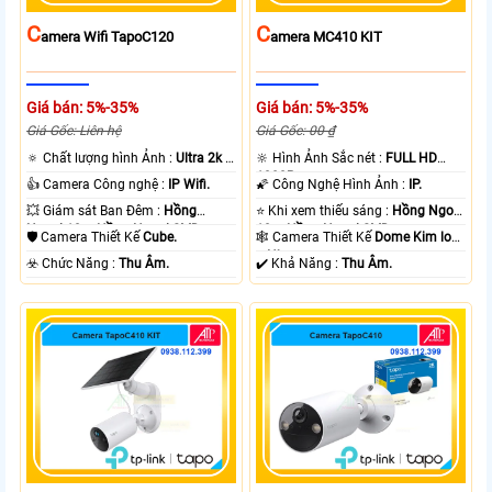
C
C
Amera Wifi TapoC120
Amera MC410 KIT
Giá bán: 5%-35%
Giá bán: 5%-35%
Giá Gốc: Liên hệ
Giá Gốc: 00 ₫
🔅 Chất lượng hình Ảnh :
Ultra 2k +
🔆 Hình Ảnh Sắc nét :
FULL HD
.
1080P .
👍 Camera Công nghệ :
IP Wifi.
🌠 Công Nghệ Hình Ảnh :
IP.
💥 Giám sát Ban Đêm :
Hồng
⭐ Khi xem thiếu sáng :
Hồng Ngoại
Ngoại 10m Hồng Ngoại SMD.
10m Hồng Ngoại SMD.
🛡 Camera Thiết Kế
Cube.
🕸️ Camera Thiết Kế
Dome Kim loại
+ Nhựa.
️☣️ Chức Năng :
Thu Âm.
️✔️ Khả Năng :
Thu Âm.