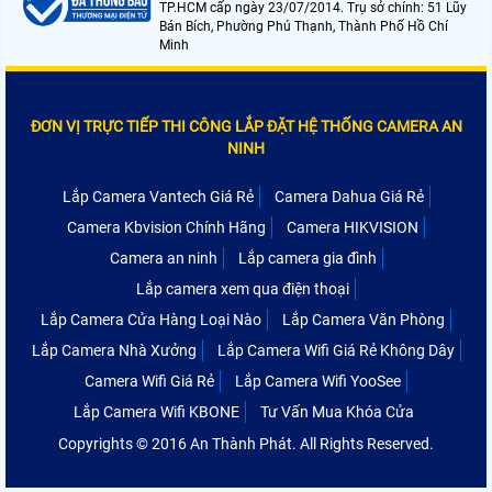
TP.HCM cấp ngày 23/07/2014. Trụ sở chính: 51 Lũy
Bán Bích, Phường Phú Thạnh, Thành Phố Hồ Chí
Minh
ĐƠN VỊ TRỰC TIẾP THI CÔNG LẮP ĐẶT HỆ THỐNG CAMERA AN
NINH
Lắp Camera Vantech Giá Rẻ
Camera Dahua Giá Rẻ
Camera Kbvision Chính Hãng
Camera HIKVISION
Camera an ninh
Lắp camera gia đình
Lắp camera xem qua điện thoại
Lắp Camera Cửa Hàng Loại Nào
Lắp Camera Văn Phòng
Lắp Camera Nhà Xưởng
Lắp Camera Wifi Giá Rẻ Không Dây
Camera Wifi Giá Rẻ
Lắp Camera Wifi YooSee
Lắp Camera Wifi KBONE
Tư Vấn Mua Khóa Cửa
Copyrights © 2016 An Thành Phát. All Rights Reserved.