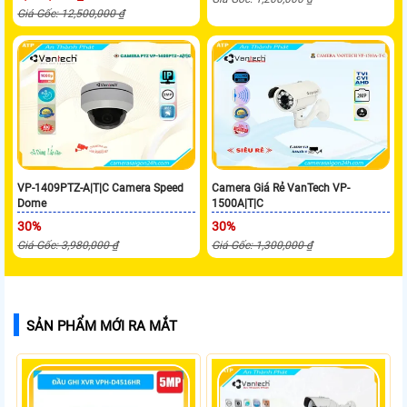
Giá Gốc: 12,500,000 ₫
VP-1409PTZ-A|T|C Camera Speed
Camera Giá Rẻ VanTech VP-
Dome
1500A|T|C
30%
30%
Giá Gốc: 3,980,000 ₫
Giá Gốc: 1,300,000 ₫
SẢN PHẨM MỚI RA MẮT