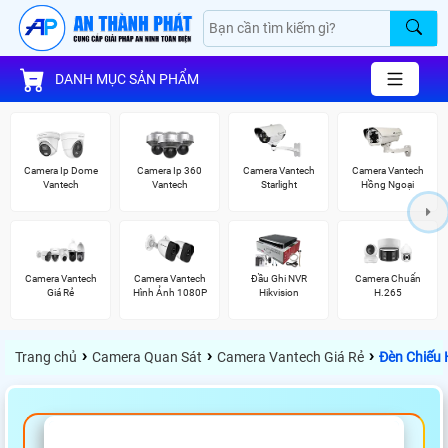
DANH MỤC SẢN PHẨM
Camera Ip Dome
Camera Ip 360
Camera Vantech
Camera Vantech
Vantech
Vantech
Starlight
Hồng Ngoại
Camera Vantech
Camera Vantech
Đầu Ghi NVR
Camera Chuẩn
Giá Rẻ
Hình Ảnh 1080P
Hikvision
H.265
›
›
›
Trang chủ
Camera Quan Sát
Camera Vantech Giá Rẻ
Đèn Chiếu