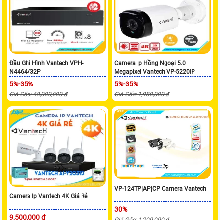
Đầu Ghi Hình Vantech VPH-
Camera Ip Hồng Ngoại 5.0
N4464/32P
Megapixel Vantech VP-5220IP
5%-35%
5%-35%
Giá Gốc: 48,000,000 ₫
Giá Gốc: 1,980,000 ₫
VP-124TP|AP|CP Camera Vantech
Camera Ip Vantech 4K Giá Rẻ
30%
9,500,000 ₫
Giá Gốc: 1,200,000 ₫