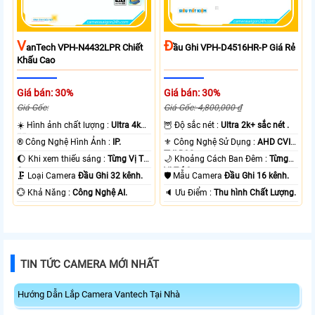
V
Đ
AnTech VPH-N4432LPR Chiết
Ầu Ghi VPH-D4516HR-P Giá Rẻ
Khấu Cao
Giá bán: 30%
Giá bán: 30%
Giá Gốc:
Giá Gốc: 4,800,000 ₫
☀️ Hình ảnh chất lượng :
Ultra 4k
🦉 Độ sắc nét :
Ultra 2k+ sắc nét .
👍🏾 .
®️ Công Nghệ Hình Ảnh :
IP.
⚜️ Công Nghệ Sử Dụng :
AHD CVI
TVI BCS.
🌔 Khi xem thiếu sáng :
Từng Vị Trí
🌙 Khoảng Cách Ban Đêm :
Từng
Camera .
Vị Trí Camera .
🗜️ Loại Camera
Đầu Ghi 32 kênh.
🛡 Mẫu Camera
Đầu Ghi 16 kênh.
️💮 Khả Năng :
Công Nghệ AI.
️🔈 Ưu Điểm :
Thu hình Chất Lượng.
TIN TỨC CAMERA MỚI NHẤT
Hướng Dẫn Lắp Camera Vantech Tại Nhà