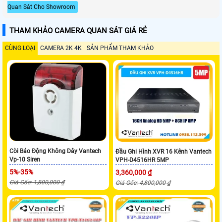
Quan Sát Cho Showroom
THAM KHẢO CAMERA QUAN SÁT GIÁ RẺ
CÙNG LOẠI
CAMERA 2K 4K
SẢN PHẨM THAM KHẢO
Còi Báo Động Không Dây Vantech
Đầu Ghi Hình XVR 16 Kênh Vantech
Vp-10 Siren
VPH-D4516HR 5MP
5%-35%
3,360,000 ₫
Giá Gốc: 1,800,000 ₫
Giá Gốc: 4,800,000 ₫