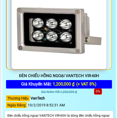
ĐÈN CHIẾU HỒNG NGOẠI VANTECH VIR-60H
Giá Khuyến Mãi:
1,200,000 ₫
(+ VAT 8%)
0%
Giá Niêm Yết:1,200,000 ₫
Thương Hiệu
VanTech
Ngày Đăng
10/2/2019 8:52:31 AM
Đèn chiếu hồng ngoại VANTECH VIR-60H là dòng đèn chiếu hồng ngoại