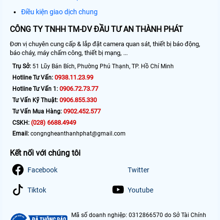
Điều kiện giao dịch chung
CÔNG TY TNHH TM-DV ĐẦU TƯ AN THÀNH PHÁT
Đơn vị chuyên cung cấp & lắp đặt camera quan sát, thiết bị báo động,
báo cháy, máy chấm công, thiết bị mạng, ...
Trụ Sở:
51 Lũy Bán Bích, Phường Phú Thạnh, TP. Hồ Chí Minh
0938.11.23.99
Hotline Tư Vấn:
0906.72.73.77
Hotline Tư Vấn 1:
0906.855.330
Tư Vấn Kỹ Thuật:
0902.452.577
Tư Vấn Mua Hàng:
(028) 6688.4949
CSKH:
Email:
congngheanthanhphat@gmail.com
Kết nối với chúng tôi
Facebook
Twitter
Tiktok
Youtube
Mã số doanh nghiệp: 0312866570 do Sở Tài Chính