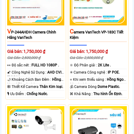
V
C
P-244AHDH Camera Chính
Amera VanTech VP-183C Tiết
Hãng VanTech
Kiệm
Giá bán: 1,750,000 ₫
Giá bán: 1,750,000 ₫
Giá Gốc: 2,500,000 ₫
Giá Gốc: 2,500,000 ₫
️👀 Độ sắc nét :
FULL HD 1080P .
🔆 Độ Phân giải :
2K Lite .
🌠 Công Nghệ Sử Dụng :
AHD CVI
✳️ Camera Công nghệ :
IP POE.
TVI BCS.
🌙 Khoảng Cách Ban Đêm :
Hồng
⭐ Khi xem thiếu sáng :
Hồng Ngoại
Ngoại 70m Led Array.
30m Led Array.
🕸️ Thiết Kế Camera
Thân Kim loại.
🕉️ Camera Dòng
Dome Plastic.
️🎙 Ưu Điểm :
Chống Nước.
️⌘ Khả Năng :
Thu hình Ổn Định.