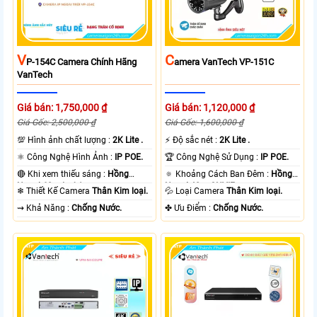
V
C
P-154C Camera Chính Hãng
Amera VanTech VP-151C
VanTech
Giá bán: 1,750,000 ₫
Giá bán: 1,120,000 ₫
Giá Gốc: 2,500,000 ₫
Giá Gốc: 1,600,000 ₫
💯 Hình ảnh chất lượng :
2K Lite .
️⚡ Độ sắc nét :
2K Lite .
⚛️ Công Nghệ Hình Ảnh :
IP POE.
🏆 Công Nghệ Sử Dụng :
IP POE.
🔴 Khi xem thiếu sáng :
Hồng
🔅 Khoảng Cách Ban Đêm :
Hồng
Ngoại 60m Led Array.
Ngoại 40m ONVIF.
❄ Thiết Kế Camera
Thân Kim loại.
💦 Loại Camera
Thân Kim loại.
️⇝ Khả Năng :
Chống Nước.
️✤ Ưu Điểm :
Chống Nước.