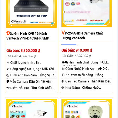
V
Đ
P-254AHDH Camera Chất
Ầu Ghi Hình XVR 16 Kênh
Lượng VanTech
Vantech VPH-D4516HR 5MP
Giá bán: 910,000 ₫
Giá bán: 3,360,000 ₫
Giá Gốc: 1,300,000 ₫
Giá Gốc: 4,800,000 ₫
👁️‍🗨 Hình ảnh chất lượng :
FULL
🔅 Chất lượng hình :
3k .
HD 1080P .
👍 Công Nghệ Hình Ảnh :
AHD CVI
🌠 Công Nghệ Sử Dụng :
AHD CVI
TVI BCS.
TVI BCS.
🌔 Khi xem thiếu sáng :
Hồng
🌜 Hình ảnh ban đêm :
Từng Vị Trí
Ngoại 40m Hồng Ngoại Smart IR.
Camera .
🐜 Cấu Tạo Camera
Thân Kim loại.
🛡 Mẫu Camera
Đầu Ghi 16 kênh.
️💎 Khả Năng :
Chống Nước.
️📢 Điểm Nỗi Bật :
Thu hình Chất
Lượng.