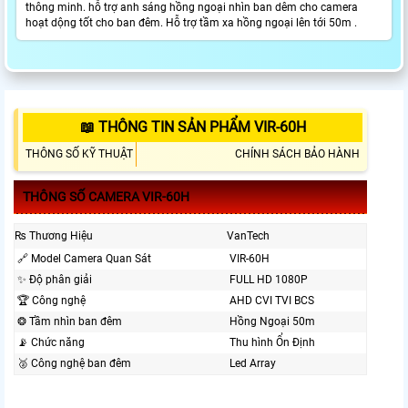
thông minh. hỗ trợ anh sáng hồng ngoại nhìn ban dêm cho camera
hoạt dộng tốt cho ban đêm. Hỗ trợ tầm xa hồng ngoại lên tới 50m .
📖 THÔNG TIN SẢN PHẨM VIR-60H
THÔNG SỐ KỸ THUẬT
CHÍNH SÁCH BẢO HÀNH
THÔNG SỐ CAMERA VIR-60H
₨ Thương Hiệu
VanTech
🔗 Model Camera Quan Sát
VIR-60H
✨ Độ phân giải
FULL HD 1080P
🏆 Công nghệ
AHD CVI TVI BCS
❂ Tầm nhìn ban đêm
Hồng Ngoại 50m
📡 Chức năng
Thu hình Ổn Định
🥈️ Công nghệ ban đêm
Led Array