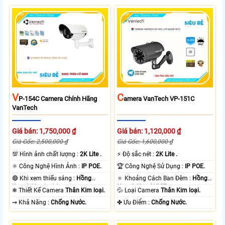
V
C
P-154C Camera Chính Hãng
Amera VanTech VP-151C
VanTech
Giá bán: 1,750,000 ₫
Giá bán: 1,120,000 ₫
Giá Gốc: 2,500,000 ₫
Giá Gốc: 1,600,000 ₫
💯 Hình ảnh chất lượng :
2K Lite .
️⚡ Độ sắc nét :
2K Lite .
⚛️ Công Nghệ Hình Ảnh :
IP POE.
🏆 Công Nghệ Sử Dụng :
IP POE.
🔴 Khi xem thiếu sáng :
Hồng
🔅 Khoảng Cách Ban Đêm :
Hồng
Ngoại 60m Led Array.
Ngoại 40m ONVIF.
❄ Thiết Kế Camera
Thân Kim loại.
💦 Loại Camera
Thân Kim loại.
️⇝ Khả Năng :
Chống Nước.
️✤ Ưu Điểm :
Chống Nước.