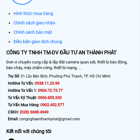
Hình thức mua hàng
Chính sách giao nhận
Chính sách bảo mật
Điều kiện giao dịch chung
CÔNG TY TNHH TM-DV ĐẦU TƯ AN THÀNH PHÁT
Đơn vị chuyên cung cấp & lắp đặt camera quan sát, thiết bị báo động,
báo cháy, máy chấm công, thiết bị mạng, ...
Trụ Sở:
51 Lũy Bán Bích, Phường Phú Thạnh, TP. Hồ Chí Minh
0938.11.23.99
Hotline Tư Vấn:
0906.72.73.77
Hotline Tư Vấn 1:
0906.855.330
Tư Vấn Kỹ Thuật:
0902.452.577
Tư Vấn Mua Hàng:
(028) 6688.4949
CSKH:
Email:
congngheanthanhphat@gmail.com
Kết nối với chúng tôi