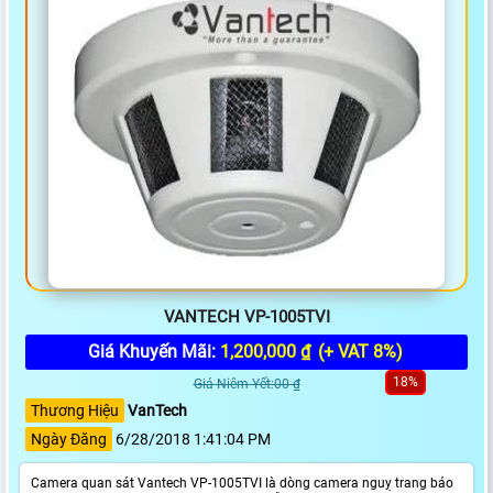
VANTECH VP-1005TVI
Giá Khuyến Mãi:
1,200,000 ₫
(+ VAT 8%)
18%
Giá Niêm Yết:00 ₫
Thương Hiệu
VanTech
Ngày Đăng
6/28/2018 1:41:04 PM
Camera quan sát Vantech VP-1005TVI là dòng camera nguỵ trang báo