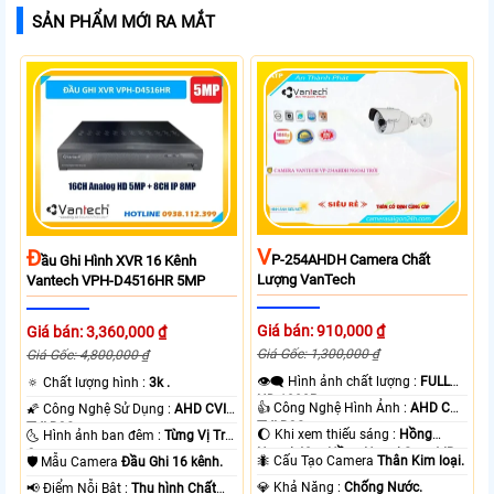
SẢN PHẨM MỚI RA MẮT
V
Đ
P-254AHDH Camera Chất
Ầu Ghi Hình XVR 16 Kênh
Lượng VanTech
Vantech VPH-D4516HR 5MP
Giá bán: 910,000 ₫
Giá bán: 3,360,000 ₫
Giá Gốc: 1,300,000 ₫
Giá Gốc: 4,800,000 ₫
👁️‍🗨 Hình ảnh chất lượng :
FULL
🔅 Chất lượng hình :
3k .
HD 1080P .
👍 Công Nghệ Hình Ảnh :
AHD CVI
🌠 Công Nghệ Sử Dụng :
AHD CVI
TVI BCS.
TVI BCS.
🌔 Khi xem thiếu sáng :
Hồng
🌜 Hình ảnh ban đêm :
Từng Vị Trí
Ngoại 40m Hồng Ngoại Smart IR.
Camera .
🐜 Cấu Tạo Camera
Thân Kim loại.
🛡 Mẫu Camera
Đầu Ghi 16 kênh.
️💎 Khả Năng :
Chống Nước.
️📢 Điểm Nỗi Bật :
Thu hình Chất