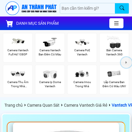
DANH MỤC SẢN PHẨM
Camera Vantech
Camera Vantech
Camera PoE
Bán Camera
Full Hd 1080P
Ban Đêm Có Màu
Vantech
Vantech 360
Camera Thu Âm
Camera Ip Dome
Camera Imou
Lắp Camera Ban
Trong Nhà
Vantech
Trong Nhà
Đêm Có Màu UNV
Vantech
›
›
›
Trang chủ
Camera Quan Sát
Camera Vantech Giá Rẻ
Vantech V