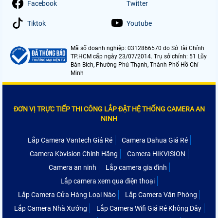
Facebook
Twitter
Tiktok
Youtube
Mã số doanh nghiệp: 0312866570 do Sở Tài Chính
TP.HCM cấp ngày 23/07/2014. Trụ sở chính: 51 Lũy
Bán Bích, Phường Phú Thạnh, Thành Phố Hồ Chí
Minh
ĐƠN VỊ TRỰC TIẾP THI CÔNG LẮP ĐẶT HỆ THỐNG CAMERA AN
NINH
Lắp Camera Vantech Giá Rẻ
Camera Dahua Giá Rẻ
Camera Kbvision Chính Hãng
Camera HIKVISION
Camera an ninh
Lắp camera gia đình
Lắp camera xem qua điện thoại
Lắp Camera Cửa Hàng Loại Nào
Lắp Camera Văn Phòng
Lắp Camera Nhà Xưởng
Lắp Camera Wifi Giá Rẻ Không Dây