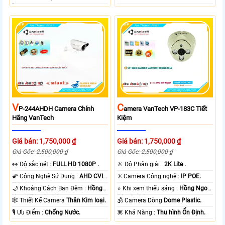
Lượng.
V
C
P-244AHDH Camera Chính
Amera VanTech VP-183C Tiết
Hãng VanTech
Kiệm
Giá bán: 1,750,000 ₫
Giá bán: 1,750,000 ₫
Giá Gốc: 2,500,000 ₫
Giá Gốc: 2,500,000 ₫
️👀 Độ sắc nét :
FULL HD 1080P .
🔆 Độ Phân giải :
2K Lite .
🌠 Công Nghệ Sử Dụng :
AHD CVI
✳️ Camera Công nghệ :
IP POE.
TVI BCS.
🌙 Khoảng Cách Ban Đêm :
Hồng
⭐ Khi xem thiếu sáng :
Hồng Ngoại
Ngoại 70m Led Array.
30m Led Array.
🕸️ Thiết Kế Camera
Thân Kim loại.
🕉️ Camera Dòng
Dome Plastic.
️🎙 Ưu Điểm :
Chống Nước.
️⌘ Khả Năng :
Thu hình Ổn Định.