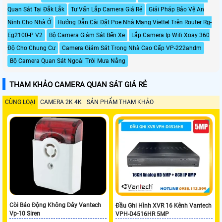
Quan Sát Tại Đắk Lắk
Tư Vấn Lắp Camera Giá Rẻ
Giải Pháp Bảo Vệ An
Ninh Cho Nhà Ở
Hướng Dẫn Cài Đặt Poe Nhà Mạng Viettel Trên Router Rg-
Eg2100-P V2
Bộ Camera Giám Sát Bến Xe
Lắp Camera Ip Wifi Xoay 360
Độ Cho Chung Cư
Camera Giám Sát Trong Nhà Cao Cấp VP-222ahdm
Bộ Camera Quan Sát Ngoài Trời Mưa Nắng
THAM KHẢO CAMERA QUAN SÁT GIÁ RẺ
CÙNG LOẠI
CAMERA 2K 4K
SẢN PHẨM THAM KHẢO
Còi Báo Động Không Dây Vantech
Đầu Ghi Hình XVR 16 Kênh Vantech
Vp-10 Siren
VPH-D4516HR 5MP