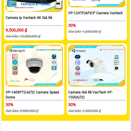
VP-124TP|AP|CP Camera Vantech
Camera Ip Vantech 4K Giá Rẻ
30%
9,500,000 ₫
Giá Gốc: 1,200,000 ₫
Giá Gốc: 12,500,000 ₫
VP-1409PTZ-A|T|C Camera Speed
Camera Giá Rẻ VanTech VP-
Dome
1500A|T|C
30%
30%
Giá Gốc: 3,980,000 ₫
Giá Gốc: 1,300,000 ₫