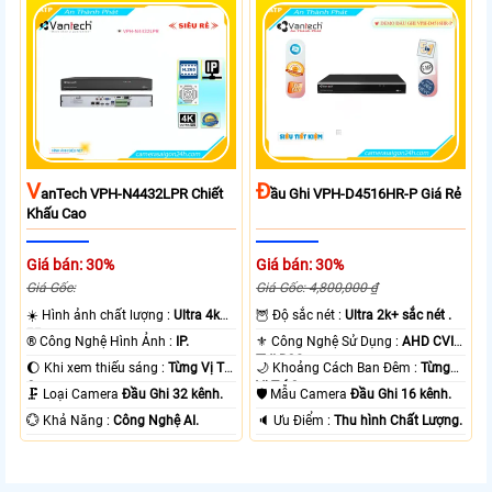
V
Đ
AnTech VPH-N4432LPR Chiết
Ầu Ghi VPH-D4516HR-P Giá Rẻ
Khấu Cao
Giá bán: 30%
Giá bán: 30%
Giá Gốc:
Giá Gốc: 4,800,000 ₫
☀️ Hình ảnh chất lượng :
Ultra 4k
🦉 Độ sắc nét :
Ultra 2k+ sắc nét .
👍🏾 .
®️ Công Nghệ Hình Ảnh :
IP.
⚜️ Công Nghệ Sử Dụng :
AHD CVI
TVI BCS.
🌔 Khi xem thiếu sáng :
Từng Vị Trí
🌙 Khoảng Cách Ban Đêm :
Từng
Camera .
Vị Trí Camera .
🗜️ Loại Camera
Đầu Ghi 32 kênh.
🛡 Mẫu Camera
Đầu Ghi 16 kênh.
️💮 Khả Năng :
Công Nghệ AI.
️🔈 Ưu Điểm :
Thu hình Chất Lượng.