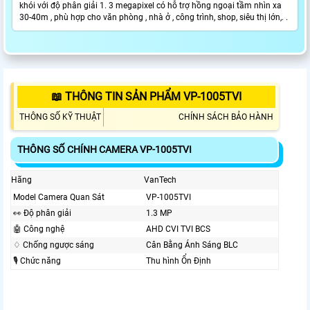
khói với độ phân giải 1. 3 megapixel có hỗ trợ hồng ngoại tầm nhìn xa
30-40m , phù hợp cho văn phòng , nhà ở , công trình, shop, siêu thị lớn,. .
📖 THÔNG TIN SẢN PHẨM VP-1005TVI
THÔNG SỐ KỸ THUẬT
CHÍNH SÁCH BẢO HÀNH
THÔNG SỐ CHÍNH CAMERA VP-1005TVI
Hãng
VanTech
Model Camera Quan Sát
VP-1005TVI
️👀 Độ phân giải
1.3 MP
🤖️ Công nghệ
AHD CVI TVI BCS
♢ Chống ngược sáng
Cân Bằng Ánh Sáng BLC
🎙 Chức năng
Thu hình Ổn Định