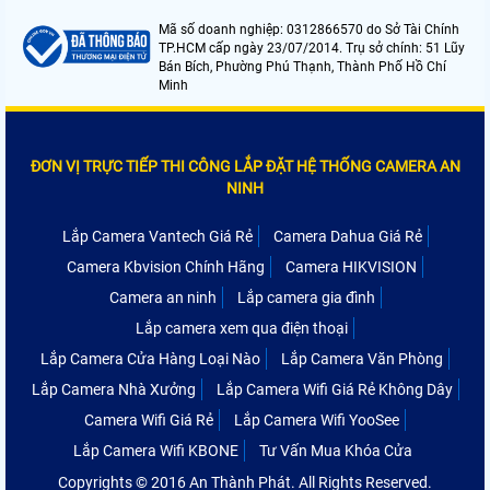
Mã số doanh nghiệp: 0312866570 do Sở Tài Chính
TP.HCM cấp ngày 23/07/2014. Trụ sở chính: 51 Lũy
Bán Bích, Phường Phú Thạnh, Thành Phố Hồ Chí
Minh
ĐƠN VỊ TRỰC TIẾP THI CÔNG LẮP ĐẶT HỆ THỐNG CAMERA AN
NINH
Lắp Camera Vantech Giá Rẻ
Camera Dahua Giá Rẻ
Camera Kbvision Chính Hãng
Camera HIKVISION
Camera an ninh
Lắp camera gia đình
Lắp camera xem qua điện thoại
Lắp Camera Cửa Hàng Loại Nào
Lắp Camera Văn Phòng
Lắp Camera Nhà Xưởng
Lắp Camera Wifi Giá Rẻ Không Dây
Camera Wifi Giá Rẻ
Lắp Camera Wifi YooSee
Lắp Camera Wifi KBONE
Tư Vấn Mua Khóa Cửa
Copyrights © 2016 An Thành Phát. All Rights Reserved.