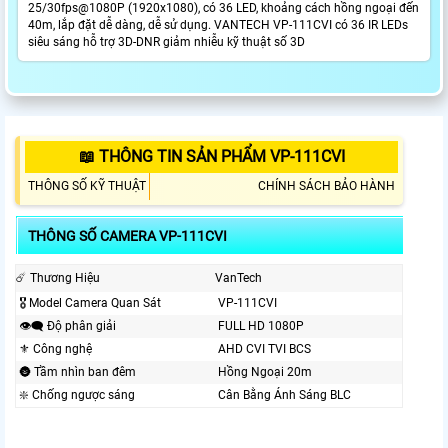
25/30fps@1080P (1920x1080), có 36 LED, khoảng cách hồng ngoại đến
40m, lắp đặt dễ dàng, dễ sử dụng. VANTECH VP-111CVI có 36 IR LEDs
siêu sáng hỗ trợ 3D-DNR giảm nhiễu kỹ thuật số 3D
📖 THÔNG TIN SẢN PHẨM VP-111CVI
THÔNG SỐ KỸ THUẬT
CHÍNH SÁCH BẢO HÀNH
THÔNG SỐ CAMERA VP-111CVI
☄️ Thương Hiệu
VanTech
🎖️ Model Camera Quan Sát
VP-111CVI
👁️‍🗨 Độ phân giải
FULL HD 1080P
⚜️ Công nghệ
AHD CVI TVI BCS
🌚 Tầm nhìn ban đêm
Hồng Ngoại 20m
❇️ Chống ngược sáng
Cân Bằng Ánh Sáng BLC