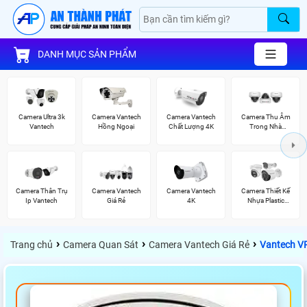
DANH MỤC SẢN PHẨM
Camera Ultra 3k
Camera Vantech
Camera Vantech
Camera Thu Âm
Vantech
Hồng Ngoại
Chất Lượng 4K
Trong Nhà
Vantech
Camera Thân Trụ
Camera Vantech
Camera Vantech
Camera Thiết Kế
Ip Vantech
Giá Rẻ
4K
Nhựa Plastic
Vantech
›
›
›
Trang chủ
Camera Quan Sát
Camera Vantech Giá Rẻ
Vantech V