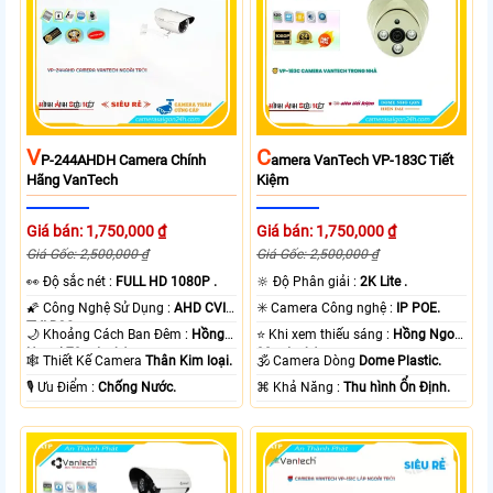
V
C
P-244AHDH Camera Chính
Amera VanTech VP-183C Tiết
Hãng VanTech
Kiệm
Giá bán: 1,750,000 ₫
Giá bán: 1,750,000 ₫
Giá Gốc: 2,500,000 ₫
Giá Gốc: 2,500,000 ₫
️👀 Độ sắc nét :
FULL HD 1080P .
🔆 Độ Phân giải :
2K Lite .
🌠 Công Nghệ Sử Dụng :
AHD CVI
✳️ Camera Công nghệ :
IP POE.
TVI BCS.
🌙 Khoảng Cách Ban Đêm :
Hồng
⭐ Khi xem thiếu sáng :
Hồng Ngoại
Ngoại 70m Led Array.
30m Led Array.
🕸️ Thiết Kế Camera
Thân Kim loại.
🕉️ Camera Dòng
Dome Plastic.
️🎙 Ưu Điểm :
Chống Nước.
️⌘ Khả Năng :
Thu hình Ổn Định.