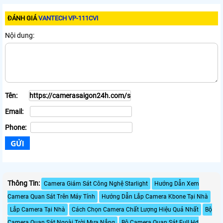
ĐÁNH GIÁ
VANTECH VP-111CVI
Nội dung:
Tên:
Email:
Phone:
Thông Tin:
Camera Giám Sát Công Nghệ Starlight
Hướng Dẫn Xem
Camera Quan Sát Trên Máy Tính
Hướng Dẫn Lắp Camera Kbone Tại Nhà
Lắp Camera Tại Nhà
Cách Chọn Camera Chất Lượng Hiệu Quả Nhất
Bộ
Camera Quan Sát Ngoài Trời Mưa Nắng
Bộ Camera Quan Sát Full Hd