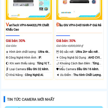
V
Đ
AnTech VPH-N4432LPR Chiết
Ầu Ghi VPH-D4516HR-P Giá Rẻ
Khấu Cao
Giá bán: 30%
Giá bán: 30%
Giá Gốc:
Giá Gốc: 4,800,000 ₫
☀️ Hình ảnh chất lượng :
Ultra 4k
🦉 Độ sắc nét :
Ultra 2k+ sắc nét .
👍🏾 .
®️ Công Nghệ Hình Ảnh :
IP.
⚜️ Công Nghệ Sử Dụng :
AHD CVI
TVI BCS.
🌔 Khi xem thiếu sáng :
Từng Vị Trí
🌙 Khoảng Cách Ban Đêm :
Từng
Camera .
Vị Trí Camera .
🗜️ Loại Camera
Đầu Ghi 32 kênh.
🛡 Mẫu Camera
Đầu Ghi 16 kênh.
️💮 Khả Năng :
Công Nghệ AI.
️🔈 Ưu Điểm :
Thu hình Chất Lượng.
TIN TỨC CAMERA MỚI NHẤT