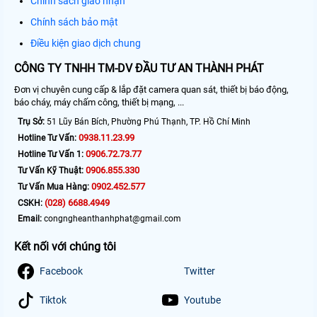
Chính sách giao nhận
Chính sách bảo mật
Điều kiện giao dịch chung
CÔNG TY TNHH TM-DV ĐẦU TƯ AN THÀNH PHÁT
Đơn vị chuyên cung cấp & lắp đặt camera quan sát, thiết bị báo động,
báo cháy, máy chấm công, thiết bị mạng, ...
Trụ Sở:
51 Lũy Bán Bích, Phường Phú Thạnh, TP. Hồ Chí Minh
0938.11.23.99
Hotline Tư Vấn:
0906.72.73.77
Hotline Tư Vấn 1:
0906.855.330
Tư Vấn Kỹ Thuật:
0902.452.577
Tư Vấn Mua Hàng:
(028) 6688.4949
CSKH:
Email:
congngheanthanhphat@gmail.com
Kết nối với chúng tôi
Facebook
Twitter
Tiktok
Youtube