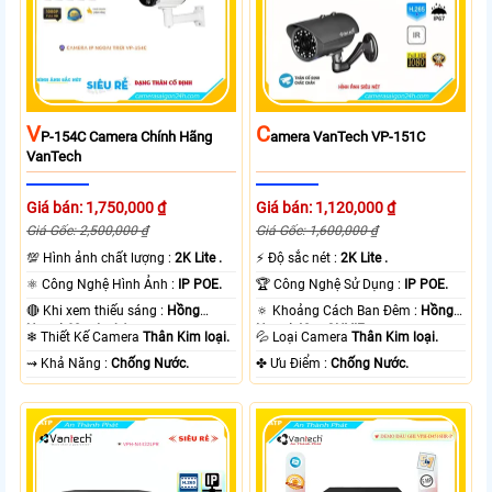
V
C
P-154C Camera Chính Hãng
Amera VanTech VP-151C
VanTech
Giá bán: 1,750,000 ₫
Giá bán: 1,120,000 ₫
Giá Gốc: 2,500,000 ₫
Giá Gốc: 1,600,000 ₫
💯 Hình ảnh chất lượng :
2K Lite .
️⚡ Độ sắc nét :
2K Lite .
⚛️ Công Nghệ Hình Ảnh :
IP POE.
🏆 Công Nghệ Sử Dụng :
IP POE.
🔴 Khi xem thiếu sáng :
Hồng
🔅 Khoảng Cách Ban Đêm :
Hồng
Ngoại 60m Led Array.
Ngoại 40m ONVIF.
❄ Thiết Kế Camera
Thân Kim loại.
💦 Loại Camera
Thân Kim loại.
️⇝ Khả Năng :
Chống Nước.
️✤ Ưu Điểm :
Chống Nước.