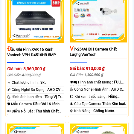
V
Đ
P-254AHDH Camera Chất
Ầu Ghi Hình XVR 16 Kênh
Lượng VanTech
Vantech VPH-D4516HR 5MP
Giá bán: 910,000 ₫
Giá bán: 3,360,000 ₫
Giá Gốc: 1,300,000 ₫
Giá Gốc: 4,800,000 ₫
👁️‍🗨 Hình ảnh chất lượng :
FULL
🔅 Chất lượng hình :
3k .
HD 1080P .
👍 Công Nghệ Hình Ảnh :
AHD CVI
🌠 Công Nghệ Sử Dụng :
AHD CVI
TVI BCS.
TVI BCS.
🌔 Khi xem thiếu sáng :
Hồng
🌜 Hình ảnh ban đêm :
Từng Vị Trí
Ngoại 40m Hồng Ngoại Smart IR.
Camera .
🐜 Cấu Tạo Camera
Thân Kim loại.
🛡 Mẫu Camera
Đầu Ghi 16 kênh.
️💎 Khả Năng :
Chống Nước.
️📢 Điểm Nỗi Bật :
Thu hình Chất
Lượng.