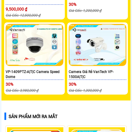
30%
9,500,000 ₫
Giá Gốc: 1,200,000 ₫
Giá Gốc: 12,500,000 ₫
VP-1409PTZ-A|T|C Camera Speed
Camera Giá Rẻ VanTech VP-
Dome
1500A|T|C
30%
30%
Giá Gốc: 3,980,000 ₫
Giá Gốc: 1,300,000 ₫
SẢN PHẨM MỚI RA MẮT