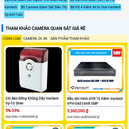
Vantech
Bộ Camera Giám Sát Siêu Thị
Bộ Kit 4 Kênh All In One Vantech
Vp-K411atc
THAM KHẢO CAMERA QUAN SÁT GIÁ RẺ
CÙNG LOẠI
CAMERA 2K 4K
SẢN PHẨM THAM KHẢO
Còi Báo Động Không Dây Vantech
Đầu Ghi Hình XVR 16 Kênh Vantech
Vp-10 Siren
VPH-D4516HR 5MP
5%-35%
3,360,000 ₫
Giá Gốc: 1,800,000 ₫
Giá Gốc: 4,800,000 ₫