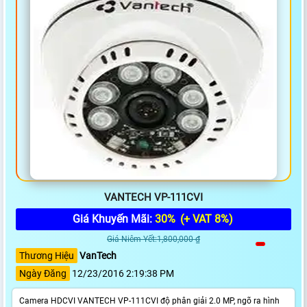
VANTECH VP-111CVI
Giá Khuyến Mãi:
30%
(+ VAT 8%)
Giá Niêm Yết:1,800,000 ₫
Thương Hiệu
VanTech
Ngày Đăng
12/23/2016 2:19:38 PM
Camera HDCVI VANTECH VP-111CVI độ phân giải 2.0 MP, ngõ ra hình