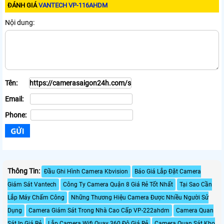
ĐÁNH GIÁ
VANTECH VP-116AHDM
Nội dung:
Tên:
Email:
Phone:
Thông Tin:
Đầu Ghi Hình Camera Kbvision
Báo Giá Lắp Đặt Camera
Giám Sát Vantech
Công Ty Camera Quận 8 Giá Rẻ Tốt Nhất
Tại Sao Cần
Lắp Máy Chấm Công
Những Thương Hiệu Camera Được Nhiều Người Sử
Dụng
Camera Giám Sát Trong Nhà Cao Cấp VP-222ahdm
Camera Quan
Sát Ip Giá Rẻ
Lắp Camera Wifi Quay 360 Độ Giá Rẻ
Camera Quan Sát Kho