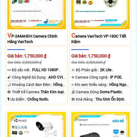
V
C
P-244AHDH Camera Chính
Amera VanTech VP-183C Tiết
Hãng VanTech
Kiệm
Giá bán: 1,750,000 ₫
Giá bán: 1,750,000 ₫
Giá Gốc: 2,500,000 ₫
Giá Gốc: 2,500,000 ₫
️👀 Độ sắc nét :
FULL HD 1080P .
🔆 Độ Phân giải :
2K Lite .
🌠 Công Nghệ Sử Dụng :
AHD CVI
✳️ Camera Công nghệ :
IP POE.
TVI BCS.
🌙 Khoảng Cách Ban Đêm :
Hồng
⭐ Khi xem thiếu sáng :
Hồng Ngoại
Ngoại 70m Led Array.
30m Led Array.
🕸️ Thiết Kế Camera
Thân Kim loại.
🕉️ Camera Dòng
Dome Plastic.
️🎙 Ưu Điểm :
Chống Nước.
️⌘ Khả Năng :
Thu hình Ổn Định.