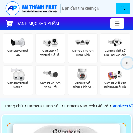
DANH MỤC SẢN PHẨM
Camera Vantech
Camera Wifi
Camera Thu Âm
Camera Thết Kế
4K
Vantech Có Báo
Trong Nhà
Kim Loại Vantech
Động
Vantech
Camera Vantech
Camera Ghi Âm
Camera Wifi
Camera Wifi 360
Starlight
Ngoài Trời
Dahua Hình Ảnh
Dahua Ngoài Trời
Vantech
3K
›
›
›
Trang chủ
Camera Quan Sát
Camera Vantech Giá Rẻ
Vantech 