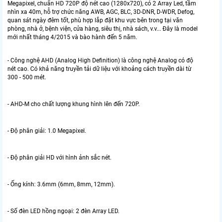
Megapixel, chuẩn HD 720P độ nét cao (1280x720), có 2 Array Led, tầm
nhìn xa 40m, hỗ trợ chức năng AWB, AGC, BLC, 3D-DNR, D-WDR, Defog,
quan sát ngày đêm tốt, phù hợp lắp đặt khu vực bên trong tại văn
phòng, nhà ở, bệnh viện, cửa hàng, siêu thị, nhà sách, v.v... Đây là model
mới nhất tháng 4/2015 và bào hành đến 5 năm.
- Công nghệ AHD (Analog High Definition) là công nghệ Analog có độ
nét cao. Có khả năng truyền tải dữ liệu với khoảng cách truyền dài từ
300 - 500 mét.
- AHD-M cho chất lượng khung hình lên đến 720P.
- Độ phân giải: 1.0 Megapixel.
- Độ phân giải HD với hình ảnh sắc nét.
- Ống kính: 3.6mm (6mm, 8mm, 12mm).
- Số đèn LED hồng ngoại: 2 đèn Array LED.