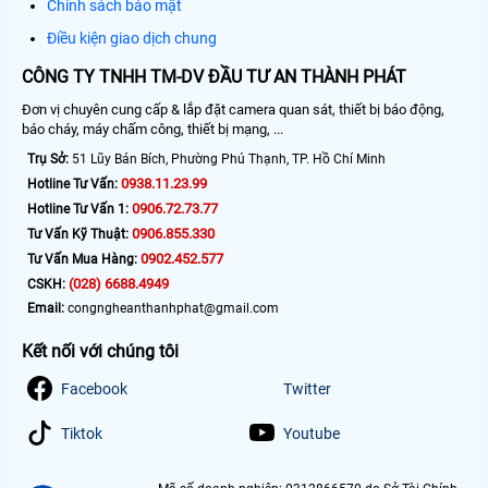
Chính sách bảo mật
Điều kiện giao dịch chung
CÔNG TY TNHH TM-DV ĐẦU TƯ AN THÀNH PHÁT
Đơn vị chuyên cung cấp & lắp đặt camera quan sát, thiết bị báo động,
báo cháy, máy chấm công, thiết bị mạng, ...
Trụ Sở:
51 Lũy Bán Bích, Phường Phú Thạnh, TP. Hồ Chí Minh
0938.11.23.99
Hotline Tư Vấn:
0906.72.73.77
Hotline Tư Vấn 1:
0906.855.330
Tư Vấn Kỹ Thuật:
0902.452.577
Tư Vấn Mua Hàng:
(028) 6688.4949
CSKH:
Email:
congngheanthanhphat@gmail.com
Kết nối với chúng tôi
Facebook
Twitter
Tiktok
Youtube