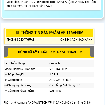
Megapixel, chuẩn HD 720P độ nét cao (1280x720), có 2 Array Led, tầm
nhìn xa 40m, hỗ trợ chức năng AWB
📖 THÔNG TIN SẢN PHẨM VP-116AHDM
THÔNG SỐ KỸ THUẬT
CHÍNH SÁCH BẢO HÀNH
THÔNG SỐ KỸ THUẬT CAMERA VP-116AHDM
Sản Phẩm Hãng
VanTech
Model Camera Quan Sát
VP-116AHDM
🔆 Độ phân giải
1.0 MP
🌠 Công nghệ
AHD CVI TVI BCS
₪ Chống ngược sáng
Cân Bằng Ánh Sáng BLC
🎆 Công nghệ ban đêm
Led Array
Phân phối camera AHD VANTECH VP-116AHDM có độ phân giải 1.0