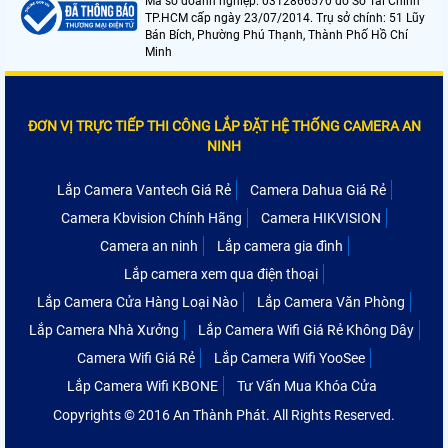
Mã số doanh nghiệp: 0312866570 do Sở Tài Chính
TP.HCM cấp ngày 23/07/2014. Trụ sở chính: 51 Lũy
Bán Bích, Phường Phú Thạnh, Thành Phố Hồ Chí
Minh
ĐƠN VỊ TRỰC TIẾP THI CÔNG LẮP ĐẶT HỆ THỐNG CAMERA AN
NINH
Lắp Camera Vantech Giá Rẻ
Camera Dahua Giá Rẻ
Camera Kbvision Chính Hãng
Camera HIKVISION
Camera an ninh
Lắp camera gia đình
Lắp camera xem qua điện thoại
Lắp Camera Cửa Hàng Loại Nào
Lắp Camera Văn Phòng
Lắp Camera Nhà Xưởng
Lắp Camera Wifi Giá Rẻ Không Dây
Camera Wifi Giá Rẻ
Lắp Camera Wifi YooSee
Lắp Camera Wifi KBONE
Tư Vấn Mua Khóa Cửa
Copyrights © 2016 An Thành Phát. All Rights Reserved.