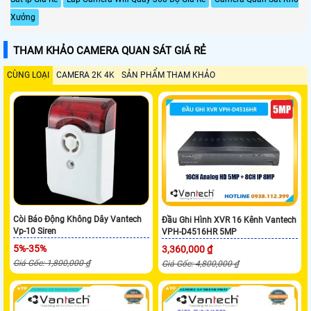
Xưởng
THAM KHẢO CAMERA QUAN SÁT GIÁ RẺ
CÙNG LOẠI
CAMERA 2K 4K
SẢN PHẨM THAM KHẢO
Còi Báo Động Không Dây Vantech
Đầu Ghi Hình XVR 16 Kênh Vantech
Vp-10 Siren
VPH-D4516HR 5MP
5%-35%
3,360,000 ₫
Giá Gốc: 1,800,000 ₫
Giá Gốc: 4,800,000 ₫