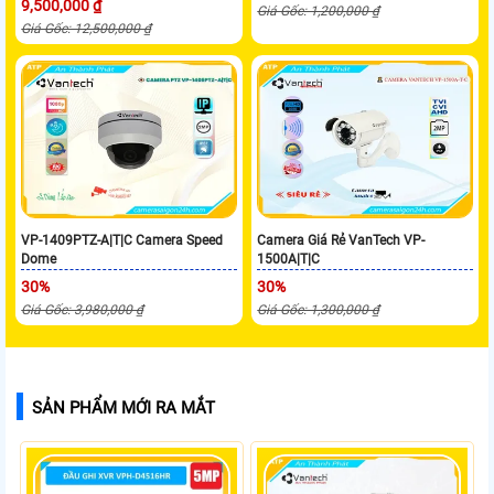
9,500,000 ₫
Giá Gốc: 1,200,000 ₫
Giá Gốc: 12,500,000 ₫
VP-1409PTZ-A|T|C Camera Speed
Camera Giá Rẻ VanTech VP-
Dome
1500A|T|C
30%
30%
Giá Gốc: 3,980,000 ₫
Giá Gốc: 1,300,000 ₫
SẢN PHẨM MỚI RA MẮT