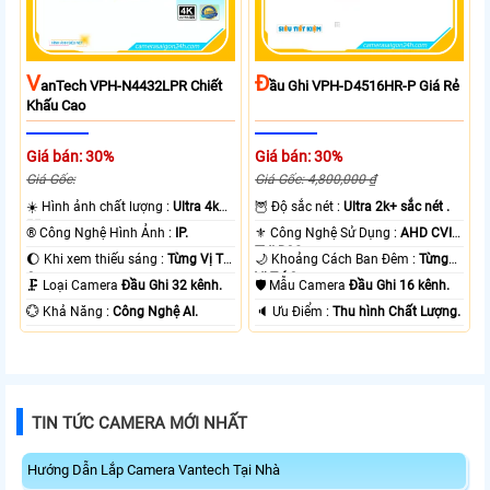
V
Đ
AnTech VPH-N4432LPR Chiết
Ầu Ghi VPH-D4516HR-P Giá Rẻ
Khấu Cao
Giá bán: 30%
Giá bán: 30%
Giá Gốc:
Giá Gốc: 4,800,000 ₫
☀️ Hình ảnh chất lượng :
Ultra 4k
🦉 Độ sắc nét :
Ultra 2k+ sắc nét .
👍🏾 .
®️ Công Nghệ Hình Ảnh :
IP.
⚜️ Công Nghệ Sử Dụng :
AHD CVI
TVI BCS.
🌔 Khi xem thiếu sáng :
Từng Vị Trí
🌙 Khoảng Cách Ban Đêm :
Từng
Camera .
Vị Trí Camera .
🗜️ Loại Camera
Đầu Ghi 32 kênh.
🛡 Mẫu Camera
Đầu Ghi 16 kênh.
️💮 Khả Năng :
Công Nghệ AI.
️🔈 Ưu Điểm :
Thu hình Chất Lượng.
TIN TỨC CAMERA MỚI NHẤT
Hướng Dẫn Lắp Camera Vantech Tại Nhà