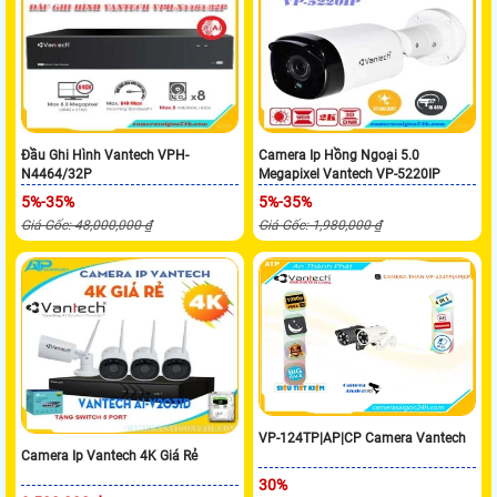
Đầu Ghi Hình Vantech VPH-
Camera Ip Hồng Ngoại 5.0
N4464/32P
Megapixel Vantech VP-5220IP
5%-35%
5%-35%
Giá Gốc: 48,000,000 ₫
Giá Gốc: 1,980,000 ₫
VP-124TP|AP|CP Camera Vantech
Camera Ip Vantech 4K Giá Rẻ
30%