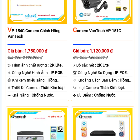
V
C
P-154C Camera Chính Hãng
Amera VanTech VP-151C
VanTech
Giá bán: 1,750,000 ₫
Giá bán: 1,120,000 ₫
Giá Gốc: 2,500,000 ₫
Giá Gốc: 1,600,000 ₫
💯 Hình ảnh chất lượng :
2K Lite .
️⚡ Độ sắc nét :
2K Lite .
⚛️ Công Nghệ Hình Ảnh :
IP POE.
🏆 Công Nghệ Sử Dụng :
IP POE.
🔴 Khi xem thiếu sáng :
Hồng
🔅 Khoảng Cách Ban Đêm :
Hồng
Ngoại 60m Led Array.
Ngoại 40m ONVIF.
❄ Thiết Kế Camera
Thân Kim loại.
💦 Loại Camera
Thân Kim loại.
️⇝ Khả Năng :
Chống Nước.
️✤ Ưu Điểm :
Chống Nước.