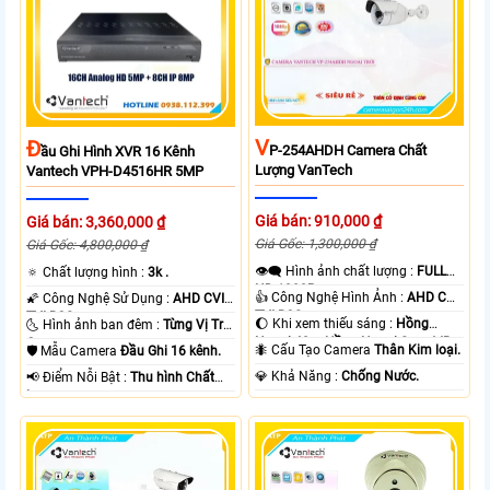
V
Đ
P-254AHDH Camera Chất
Ầu Ghi Hình XVR 16 Kênh
Lượng VanTech
Vantech VPH-D4516HR 5MP
Giá bán: 910,000 ₫
Giá bán: 3,360,000 ₫
Giá Gốc: 1,300,000 ₫
Giá Gốc: 4,800,000 ₫
👁️‍🗨 Hình ảnh chất lượng :
FULL
🔅 Chất lượng hình :
3k .
HD 1080P .
👍 Công Nghệ Hình Ảnh :
AHD CVI
🌠 Công Nghệ Sử Dụng :
AHD CVI
TVI BCS.
TVI BCS.
🌔 Khi xem thiếu sáng :
Hồng
🌜 Hình ảnh ban đêm :
Từng Vị Trí
Ngoại 40m Hồng Ngoại Smart IR.
Camera .
🐜 Cấu Tạo Camera
Thân Kim loại.
🛡 Mẫu Camera
Đầu Ghi 16 kênh.
️💎 Khả Năng :
Chống Nước.
️📢 Điểm Nỗi Bật :
Thu hình Chất
Lượng.