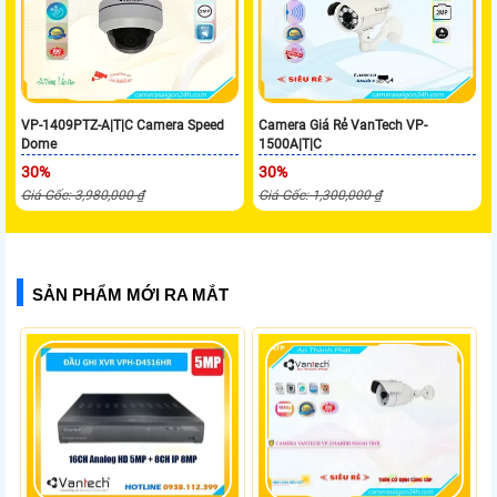
VP-1409PTZ-A|T|C Camera Speed
Camera Giá Rẻ VanTech VP-
Dome
1500A|T|C
30%
30%
Giá Gốc: 3,980,000 ₫
Giá Gốc: 1,300,000 ₫
SẢN PHẨM MỚI RA MẮT