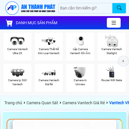
DANH MỤC SẢN PHẨM
Camera Vantech
Camera Thết Kế
Lắp Camera
Camera Vantech
Ultra 2K
Kim Loại Vantech
Vantech Ghi Âm
Starlight
Camera Ip 360
Camera Vantech
Camera Ai
Router Wifi Netis
Vantech
Giá Rẻ
Uniview
›
›
›
Trang chủ
Camera Quan Sát
Camera Vantech Giá Rẻ
Vantech V