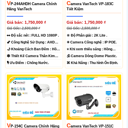
V
C
P-244AHDH Camera Chính
Amera VanTech VP-183C
Hãng VanTech
Tiết Kiệm
Giá bán: 1,750,000 ₫
Giá bán: 1,750,000 ₫
Giá Gốc: 2,500,000 ₫
Giá Gốc: 2,500,000 ₫
️👀 Độ sắc nét :
FULL HD 1080P .
🔆 Độ Phân giải :
2K Lite .
🌠 Công Nghệ Sử Dụng :
AHD
✳️ Camera Công nghệ :
IP POE.
CVI TVI BCS.
🌙 Khoảng Cách Ban Đêm :
Hồng
⭐ Khi xem thiếu sáng :
Hồng
Ngoại 70m Led Array.
Ngoại 30m Led Array.
🕸️ Thiết Kế Camera
Thân Kim
🕉️ Camera Dòng
Dome Plastic.
loại.
️🎙 Ưu Điểm :
Chống Nước.
️⌘ Khả Năng :
Thu hình Ổn Định.
V
C
P-154C Camera Chính Hãng
Amera VanTech VP-151C