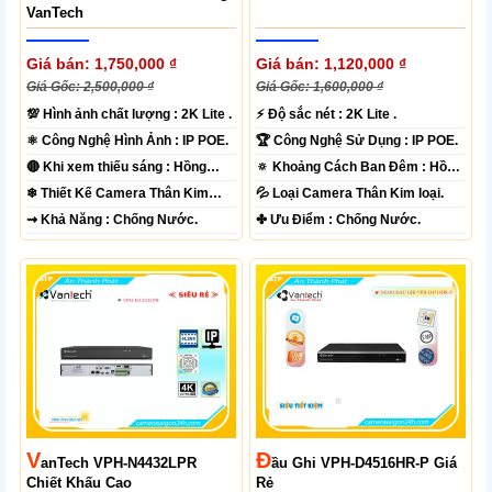
VanTech
Giá bán: 1,750,000 ₫
Giá bán: 1,120,000 ₫
Giá Gốc: 2,500,000 ₫
Giá Gốc: 1,600,000 ₫
💯 Hình ảnh chất lượng :
2K Lite .
️⚡ Độ sắc nét :
2K Lite .
⚛️ Công Nghệ Hình Ảnh :
IP POE.
🏆 Công Nghệ Sử Dụng :
IP POE.
🔴 Khi xem thiếu sáng :
Hồng
🔅 Khoảng Cách Ban Đêm :
Hồng
Ngoại 60m Led Array.
Ngoại 40m ONVIF.
❄ Thiết Kế Camera
Thân Kim
💦 Loại Camera
Thân Kim loại.
loại.
️⇝ Khả Năng :
Chống Nước.
️✤ Ưu Điểm :
Chống Nước.
V
Đ
AnTech VPH-N4432LPR
Ầu Ghi VPH-D4516HR-P Giá
Chiết Khấu Cao
Rẻ