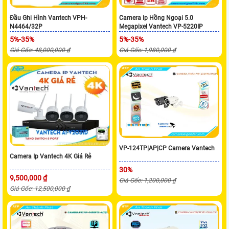
Đầu Ghi Hình Vantech VPH-
Camera Ip Hồng Ngoại 5.0
N4464/32P
Megapixel Vantech VP-5220IP
5%-35%
5%-35%
Giá Gốc: 48,000,000 ₫
Giá Gốc: 1,980,000 ₫
VP-124TP|AP|CP Camera Vantech
Camera Ip Vantech 4K Giá Rẻ
30%
9,500,000 ₫
Giá Gốc: 1,200,000 ₫
Giá Gốc: 12,500,000 ₫