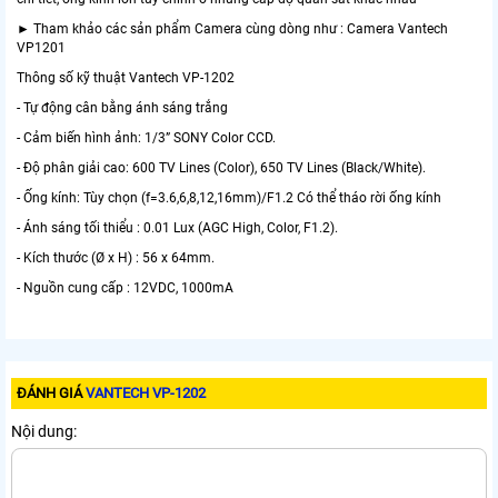
► Tham khảo các sản phẩm Camera cùng dòng như : Camera Vantech
VP1201
Thông số kỹ thuật Vantech VP-1202
- Tự động cân bằng ánh sáng trắng
- Cảm biến hình ảnh: 1/3” SONY Color CCD.
- Độ phân giải cao: 600 TV Lines (Color), 650 TV Lines (Black/White).
- Ống kính: Tùy chọn (f=3.6,6,8,12,16mm)/F1.2 Có thể tháo rời ống kính
- Ánh sáng tối thiểu : 0.01 Lux (AGC High, Color, F1.2).
- Kích thước (Ø x H) : 56 x 64mm.
- Nguồn cung cấp : 12VDC, 1000mA
ĐÁNH GIÁ
VANTECH VP-1202
Nội dung: