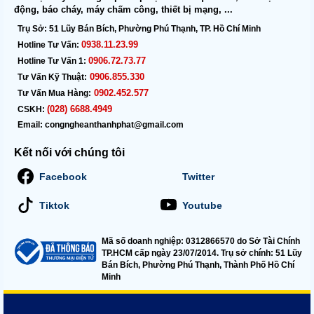
động, báo cháy, máy chấm công, thiết bị mạng, ...
Trụ Sở:
51 Lũy Bán Bích, Phường Phú Thạnh, TP. Hồ Chí Minh
0938.11.23.99
Hotline Tư Vấn:
0906.72.73.77
Hotline Tư Vấn 1:
0906.855.330
Tư Vấn Kỹ Thuật:
0902.452.577
Tư Vấn Mua Hàng:
(028) 6688.4949
CSKH:
Email:
congngheanthanhphat@gmail.com
Kết nối với chúng tôi
Facebook
Twitter
Tiktok
Youtube
Mã số doanh nghiệp: 0312866570 do Sở Tài Chính
TP.HCM cấp ngày 23/07/2014. Trụ sở chính: 51 Lũy
Bán Bích, Phường Phú Thạnh, Thành Phố Hồ Chí
Minh