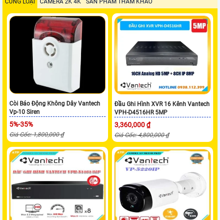
CÙNG LOẠI
CAMERA 2K 4K
SẢN PHẨM THAM KHẢO
Còi Báo Động Không Dây Vantech
Đầu Ghi Hình XVR 16 Kênh Vantech
Vp-10 Siren
VPH-D4516HR 5MP
5%-35%
3,360,000 ₫
Giá Gốc: 1,800,000 ₫
Giá Gốc: 4,800,000 ₫