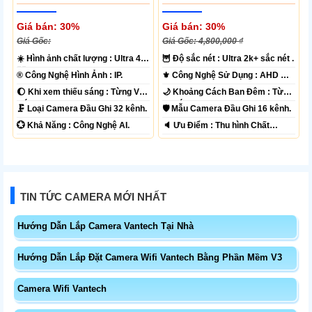
Giá bán: 30%
Giá bán: 30%
Giá Gốc:
Giá Gốc: 4,800,000 ₫
☀️ Hình ảnh chất lượng :
Ultra 4k
🦉 Độ sắc nét :
Ultra 2k+ sắc nét .
👍🏾 .
®️ Công Nghệ Hình Ảnh :
IP.
⚜️ Công Nghệ Sử Dụng :
AHD CVI
TVI BCS.
🌔 Khi xem thiếu sáng :
Từng Vị
🌙 Khoảng Cách Ban Đêm :
Từng
Trí Camera .
Vị Trí Camera .
🗜️ Loại Camera
Đầu Ghi 32 kênh.
🛡 Mẫu Camera
Đầu Ghi 16 kênh.
️💮 Khả Năng :
Công Nghệ AI.
️🔈 Ưu Điểm :
Thu hình Chất
Lượng.
TIN TỨC CAMERA MỚI NHẤT
Hướng Dẫn Lắp Camera Vantech Tại Nhà
Hướng Dẫn Lắp Đặt Camera Wifi Vantech Bằng Phần Mềm V3
Camera Wifi Vantech