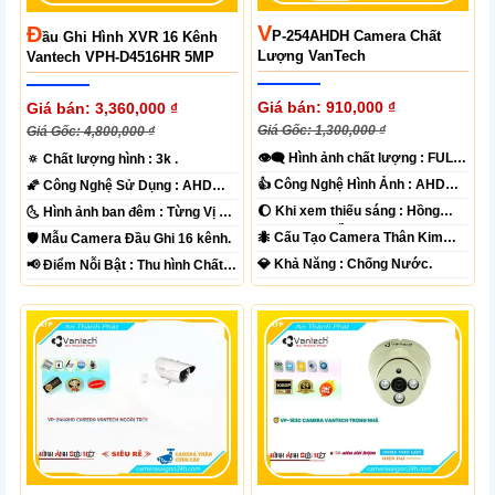
V
Đ
P-254AHDH Camera Chất
Ầu Ghi Hình XVR 16 Kênh
Lượng VanTech
Vantech VPH-D4516HR 5MP
Giá bán: 910,000 ₫
Giá bán: 3,360,000 ₫
Giá Gốc: 1,300,000 ₫
Giá Gốc: 4,800,000 ₫
👁️‍🗨 Hình ảnh chất lượng :
FULL
🔅 Chất lượng hình :
3k .
HD 1080P .
👍 Công Nghệ Hình Ảnh :
AHD
🌠 Công Nghệ Sử Dụng :
AHD
CVI TVI BCS.
CVI TVI BCS.
🌔 Khi xem thiếu sáng :
Hồng
🌜 Hình ảnh ban đêm :
Từng Vị Trí
Ngoại 40m Hồng Ngoại Smart IR.
Camera .
🐜 Cấu Tạo Camera
Thân Kim
🛡 Mẫu Camera
Đầu Ghi 16 kênh.
loại.
️💎 Khả Năng :
Chống Nước.
️📢 Điểm Nỗi Bật :
Thu hình Chất
Lượng.