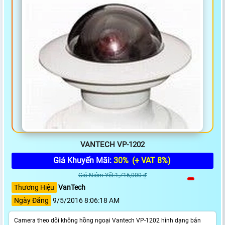
VANTECH VP-1202
Giá Khuyến Mãi:
30%
(+ VAT 8%)
Giá Niêm Yết:1,716,000 ₫
Thương Hiệu
VanTech
Ngày Đăng
9/5/2016 8:06:18 AM
Camera theo dõi không hồng ngoại Vantech VP-1202 hình dạng bán