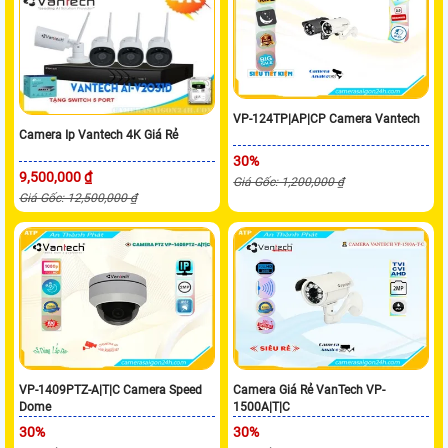
VP-124TP|AP|CP Camera Vantech
Camera Ip Vantech 4K Giá Rẻ
30%
9,500,000 ₫
Giá Gốc: 1,200,000 ₫
Giá Gốc: 12,500,000 ₫
VP-1409PTZ-A|T|C Camera Speed
Camera Giá Rẻ VanTech VP-
Dome
1500A|T|C
30%
30%