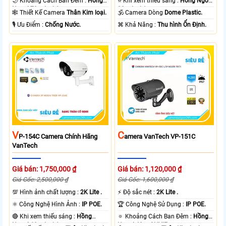
🌙 Khoảng Cách Ban Đêm :
Hồng
⭐ Khi xem thiếu sáng :
Hồng Ngoại
Ngoại 70m Led Array.
30m Led Array.
🕸️ Thiết Kế Camera
Thân Kim loại.
🕉️ Camera Dòng
Dome Plastic.
️🎙 Ưu Điểm :
Chống Nước.
️⌘ Khả Năng :
Thu hình Ổn Định.
V
C
P-154C Camera Chính Hãng
Amera VanTech VP-151C
VanTech
Giá bán: 1,750,000 ₫
Giá bán: 1,120,000 ₫
Giá Gốc: 2,500,000 ₫
Giá Gốc: 1,600,000 ₫
💯 Hình ảnh chất lượng :
2K Lite .
️⚡ Độ sắc nét :
2K Lite .
⚛️ Công Nghệ Hình Ảnh :
IP POE.
🏆 Công Nghệ Sử Dụng :
IP POE.
🔴 Khi xem thiếu sáng :
Hồng
🔅 Khoảng Cách Ban Đêm :
Hồng
Ngoại 60m Led Array.
Ngoại 40m ONVIF.