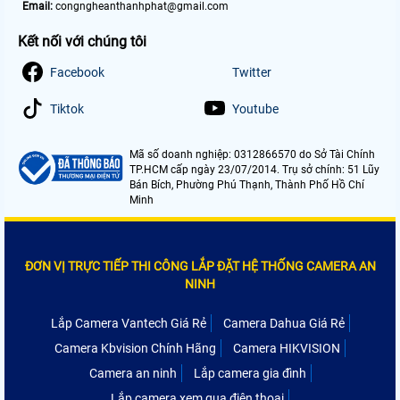
Email:
congngheanthanhphat@gmail.com
Kết nối với chúng tôi
Facebook
Twitter
Tiktok
Youtube
Mã số doanh nghiệp: 0312866570 do Sở Tài Chính
TP.HCM cấp ngày 23/07/2014. Trụ sở chính: 51 Lũy
Bán Bích, Phường Phú Thạnh, Thành Phố Hồ Chí
Minh
ĐƠN VỊ TRỰC TIẾP THI CÔNG LẮP ĐẶT HỆ THỐNG CAMERA AN
NINH
Lắp Camera Vantech Giá Rẻ
Camera Dahua Giá Rẻ
Camera Kbvision Chính Hãng
Camera HIKVISION
Camera an ninh
Lắp camera gia đình
Lắp camera xem qua điện thoại