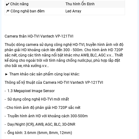
✔️ Chức năng
Thu hình Ổn Định
🎆 Công nghệ ban đêm
Led Array
Camera thân HD-TVI Vantech VP-121TVI
Thuộc dòng camera sử dụng công nghệ HD-TVI, truyền hình ảnh với độ
phân giải HD khoảng cách lên đến 300 - 500m. Cho hình ảnh HD 720P
săc nét, cùng các tính năng nổi bật khác như AWB, BLC, AGC.v.v... Thiết
kế dùng cho ngoài trời với tính năng chống nước,bụi, phù hợp lắp đặt
cho bãi xe, nhà xưởng.v.v...
► Tham khảo các sản phẩm cùng loại khác:
Thông số kỹ thuật của Camera HD-TVI Vantech VP-121TVI
- 1.3 Megapixel Image Sensor
- Sử dụng công nghệ HD-TVI mới nhất
- Cho hình ảnh độ phân giải HD 720P sắc nét
- Truyền hình ảnh HD với khoảng cách 300-500m
- Day/Night (ICR), AWB, AGC, BLC, 3D-DNR
- Ống kính: 3.6mm (6mm, 8mm, 12mm)