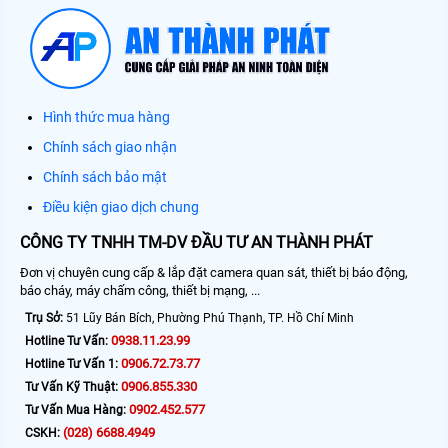
Hình thức mua hàng
Chính sách giao nhận
Chính sách bảo mật
Điều kiện giao dịch chung
CÔNG TY TNHH TM-DV ĐẦU TƯ AN THÀNH PHÁT
Đơn vị chuyên cung cấp & lắp đặt camera quan sát, thiết bị báo động,
báo cháy, máy chấm công, thiết bị mạng, ...
Trụ Sở:
51 Lũy Bán Bích, Phường Phú Thạnh, TP. Hồ Chí Minh
0938.11.23.99
Hotline Tư Vấn:
0906.72.73.77
Hotline Tư Vấn 1:
0906.855.330
Tư Vấn Kỹ Thuật:
0902.452.577
Tư Vấn Mua Hàng:
(028) 6688.4949
CSKH: