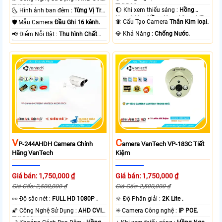
TVI BCS.
TVI BCS.
🌔 Khi xem thiếu sáng :
Hồng
🌜 Hình ảnh ban đêm :
Từng Vị Trí
Ngoại 40m Hồng Ngoại Smart IR.
Camera .
🐜 Cấu Tạo Camera
Thân Kim loại.
🛡 Mẫu Camera
Đầu Ghi 16 kênh.
️💎 Khả Năng :
Chống Nước.
️📢 Điểm Nỗi Bật :
Thu hình Chất
Lượng.
V
C
P-244AHDH Camera Chính
Amera VanTech VP-183C Tiết
Hãng VanTech
Kiệm
Giá bán: 1,750,000 ₫
Giá bán: 1,750,000 ₫
Giá Gốc: 2,500,000 ₫
Giá Gốc: 2,500,000 ₫
️👀 Độ sắc nét :
FULL HD 1080P .
🔆 Độ Phân giải :
2K Lite .
🌠 Công Nghệ Sử Dụng :
AHD CVI
✳️ Camera Công nghệ :
IP POE.
TVI BCS.