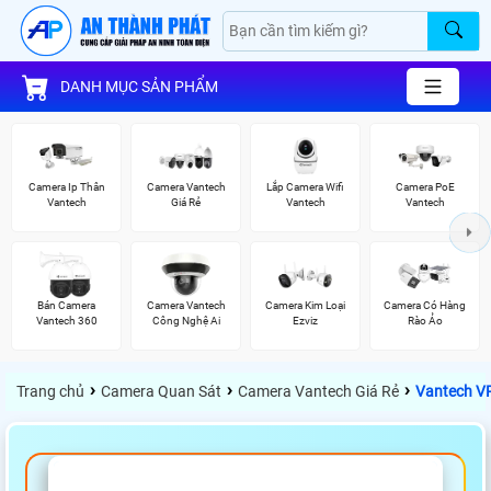
DANH MỤC SẢN PHẨM
Camera Ip Thân
Camera Vantech
Lắp Camera Wifi
Camera PoE
Vantech
Giá Rẻ
Vantech
Vantech
Bán Camera
Camera Vantech
Camera Kim Loại
Camera Có Hàng
Vantech 360
Công Nghệ Ai
Ezviz
Rào Ảo
›
›
›
Trang chủ
Camera Quan Sát
Camera Vantech Giá Rẻ
Vantech V