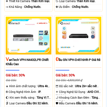
❄ Thiết Kế Camera
Thân Kim loại.
💦 Loại Camera
Thân Kim loại.
️⇝ Khả Năng :
Chống Nước.
️✤ Ưu Điểm :
Chống Nước.
V
Đ
AnTech VPH-N4432LPR Chiết
Ầu Ghi VPH-D4516HR-P Giá Rẻ
Khấu Cao
Giá bán: 30%
Giá bán: 30%
Giá Gốc:
Giá Gốc: 4,800,000 ₫
☀️ Hình ảnh chất lượng :
Ultra 4k
🦉 Độ sắc nét :
Ultra 2k+ sắc nét .
👍🏾 .
®️ Công Nghệ Hình Ảnh :
IP.
⚜️ Công Nghệ Sử Dụng :
AHD CVI
TVI BCS.
🌔 Khi xem thiếu sáng :
Từng Vị Trí
🌙 Khoảng Cách Ban Đêm :
Từng
Camera .
Vị Trí Camera .
🗜️ Loại Camera
Đầu Ghi 32 kênh.
🛡 Mẫu Camera
Đầu Ghi 16 kênh.