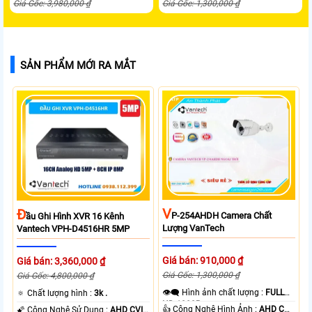
Giá Gốc: 3,980,000 ₫
Giá Gốc: 1,300,000 ₫
SẢN PHẨM MỚI RA MẮT
V
Đ
P-254AHDH Camera Chất
Ầu Ghi Hình XVR 16 Kênh
Lượng VanTech
Vantech VPH-D4516HR 5MP
Giá bán: 910,000 ₫
Giá bán: 3,360,000 ₫
Giá Gốc: 1,300,000 ₫
Giá Gốc: 4,800,000 ₫
👁️‍🗨 Hình ảnh chất lượng :
FULL
🔅 Chất lượng hình :
3k .
HD 1080P .
👍 Công Nghệ Hình Ảnh :
AHD CVI
🌠 Công Nghệ Sử Dụng :
AHD CVI