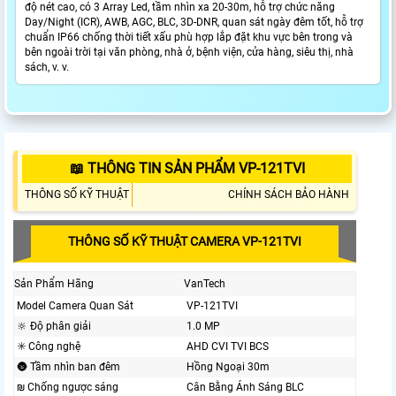
độ nét cao, có 3 Array Led, tầm nhìn xa 20-30m, hỗ trợ chức năng
Day/Night (ICR), AWB, AGC, BLC, 3D-DNR, quan sát ngày đêm tốt, hỗ trợ
chuẩn IP66 chống thời tiết xấu phù hợp lắp đặt khu vực bên trong và
bên ngoài trời tại văn phòng, nhà ở, bệnh viện, cửa hàng, siêu thị, nhà
sách, v. v.
📖 THÔNG TIN SẢN PHẨM VP-121TVI
THÔNG SỐ KỸ THUẬT
CHÍNH SÁCH BẢO HÀNH
THÔNG SỐ KỸ THUẬT CAMERA VP-121TVI
Sản Phẩm Hãng
VanTech
Model Camera Quan Sát
VP-121TVI
🔆 Độ phân giải
1.0 MP
✳️ Công nghệ
AHD CVI TVI BCS
🌚 Tầm nhìn ban đêm
Hồng Ngoại 30m
₪ Chống ngược sáng
Cân Bằng Ánh Sáng BLC