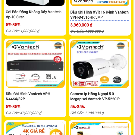
Còi Báo Động Không Dây Vantech
Đầu Ghi Hình XVR 16 Kênh Vantech
Vp-10 Siren
VPH-D4516HR 5MP
5%-35%
3,360,000 ₫
Giá Gốc: 1,800,000 ₫
Giá Gốc: 4,800,000 ₫
Đầu Ghi Hình Vantech VPH-
Camera Ip Hồng Ngoại 5.0
N4464/32P
Megapixel Vantech VP-5220IP
5%-35%
5%-35%
Giá Gốc: 48,000,000 ₫
Giá Gốc: 1,980,000 ₫