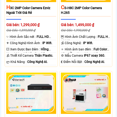
H
C
3C 2MP Color Camera Ezviz
S-H8C 2MP Color Camera
Ngoài Trời Giá Rẻ
H.265
Giá bán: 1,299,000 ₫
Giá bán: 1,499,000 ₫
Giá Gốc: 1,399,000 ₫
Giá Gốc: 1,990,000 ₫
✨ Hình Ảnh Sắc nét :
FULL HD
🦉 Hình Ành Chất Lượng :
FULL HD
1080P .
1080P .
⚜️ Công Nghệ Hình Ảnh :
IP Wifi.
🕉️ Công Nghệ :
IP Wifi.
💥 Xem Được Ban Đêm :
Hồng
🔅 Hình ảnh ban đêm :
Full Color
Ngoại 30m Có Màu Ban Ðêm.
15m Hồng Ngoại Smart IR.
🕉️ Thiết Kế Camera
Thân Plastic.
💢 Mẫu Camera
IP67 xoay 360.
️ლ Khả Năng :
Công Nghệ AI.
️₤ Điểm Nỗi Bật :
Công Nghệ AI.