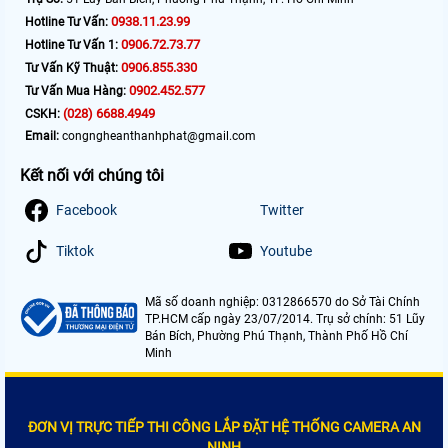
0938.11.23.99
Hotline Tư Vấn:
0906.72.73.77
Hotline Tư Vấn 1:
0906.855.330
Tư Vấn Kỹ Thuật:
0902.452.577
Tư Vấn Mua Hàng:
(028) 6688.4949
CSKH:
Email:
congngheanthanhphat@gmail.com
Kết nối với chúng tôi
Facebook
Twitter
Tiktok
Youtube
Mã số doanh nghiệp: 0312866570 do Sở Tài Chính
TP.HCM cấp ngày 23/07/2014. Trụ sở chính: 51 Lũy
Bán Bích, Phường Phú Thạnh, Thành Phố Hồ Chí
Minh
ĐƠN VỊ TRỰC TIẾP THI CÔNG LẮP ĐẶT HỆ THỐNG CAMERA AN
NINH