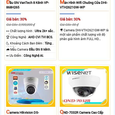
Đ
M
Ầu Ghi VanTech 8 Kênh VP-
Àn Hình Wifi Chuông Cửa DHI-
868H265
VTH2621GW-WP
Giá bán: 30%
Giá bán: 30%
Giá Gốc: 3,900,000 ₫
Giá Gốc: 00 ₫
🎥 Camera DHI-VTH2621GW-WP là
️👀 Chất lượng hình :
Ultra 2k+ sắc
một sản phẩm chất lượng với độ
nét .
🏆 Công Nghệ :
AHD CVI TVI BCS.
phân giải hình ảnh FULL HD
🌜 Khoảng Cách Ban Đêm :
Từng
1080P, cho phép xem ban đêm
Vị Trí Camera .
một cách rõ ràng. Sản phẩm được
🌧️ Mẫu Camera
Đầu Ghi 8 kênh.
trang bị công nghệ IP Wifi, giúp kết
️↭ Ưu Điểm :
Công Nghệ AI.
nối dễ dàng và linh hoạt. Khả năng
chuyên dụng của camera này là
cung cấp hình ảnh rõ ràng hơn dù
ở bất kỳ vị trí lắp đặt nào. Ngoài ra,
sản phẩm còn tích hợp màn hình
chuông cửa chắc chắn, thu âm và
loa, mang lại trải nghiệm tuyệt vời
cho người dùng.
C
Q
Amera Hikvision DS-
ND-7032R Camera Cao Cấp