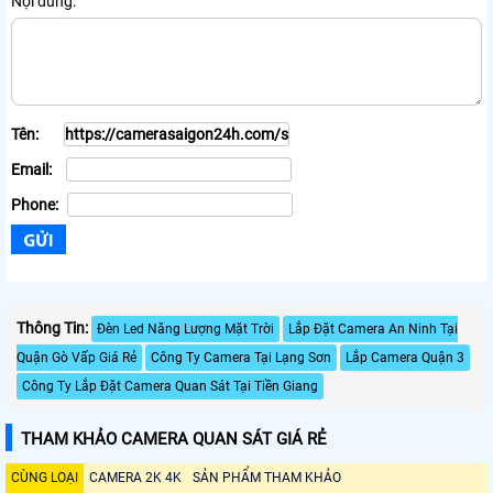
Nội dung:
Tên:
Email:
Phone:
Thông Tin:
Đèn Led Năng Lượng Mặt Trời
Lắp Đặt Camera An Ninh Tại
Quận Gò Vấp Giá Rẻ
Công Ty Camera Tại Lạng Sơn
Lắp Camera Quận 3
Công Ty Lắp Đặt Camera Quan Sát Tại Tiền Giang
THAM KHẢO CAMERA QUAN SÁT GIÁ RẺ
CÙNG LOẠI
CAMERA 2K 4K
SẢN PHẨM THAM KHẢO