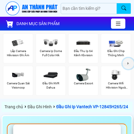
DANH MỤC SẢN PHẨM
Lắp Camera
Camera Ip Dome
Đầu Thu Ip 64
Đầu Ghi Chip
Hikvision Ghi Âm
Full Color Hik
Kênh Kbvision
Thông Minh
Camera Quan Sát
Đầu Ghi NVR
Camera Escort
Camera Wifi
Visioncop
Dahua
Hikvision Ngoài
Trời 360
›
›
Trang chủ
Đầu Ghi Hình
Đầu Ghi Ip Vantech VP-12845H265/24