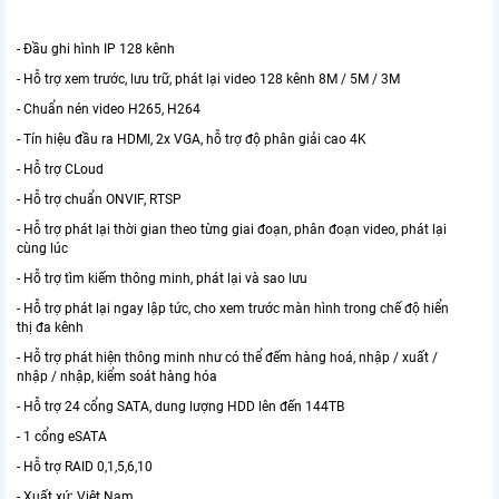
- Đầu ghi hình IP 128 kênh
- Hỗ trợ xem trước, lưu trữ, phát lại video 128 kênh 8M / 5M / 3M
- Chuẩn nén video H265, H264
- Tín hiệu đầu ra HDMI, 2x VGA, hỗ trợ độ phân giải cao 4K
- Hỗ trợ CLoud
- Hỗ trợ chuẩn ONVIF, RTSP
- Hỗ trợ phát lại thời gian theo từng giai đoạn, phân đoạn video, phát lại
cùng lúc
- Hỗ trợ tìm kiếm thông minh, phát lại và sao lưu
- Hỗ trợ phát lại ngay lập tức, cho xem trước màn hình trong chế độ hiển
thị đa kênh
- Hỗ trợ phát hiện thông minh như có thể đếm hàng hoá, nhập / xuất /
nhập / nhập, kiểm soát hàng hóa
- Hỗ trợ 24 cổng SATA, dung lượng HDD lên đến 144TB
- 1 cổng eSATA
- Hỗ trợ RAID 0,1,5,6,10
- Xuất xứ: Việt Nam