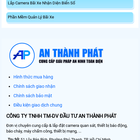
Lắp Camera Bãi Xe Nhận Diện Biển Số
Phần Mềm Quản Lý Bãi Xe
Hình thức mua hàng
Chính sách giao nhận
Chính sách bảo mật
Điều kiện giao dịch chung
CÔNG TY TNHH TM-DV ĐẦU TƯ AN THÀNH PHÁT
Đơn vị chuyên cung cấp & lắp đặt camera quan sát, thiết bị báo động,
báo cháy, máy chấm công, thiết bị mạng, ...
Trụ Sở:
51 Lũy Bán Bích, Phường Phú Thạnh, TP. Hồ Chí Minh