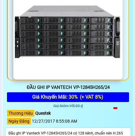
ĐẦU GHI IP VANTECH VP-12845H265/24
Giá Khuyến Mãi:
30%
(+ VAT 8%)
Giá Niêm Yết:00 ₫
Thương Hiệu
Questek
Ngày Đăng
12/27/2017 8:55:08 AM
Đầu ghi IP Vantech VP-12845H265/24 có 128 kênh, chuẩn nén H.265