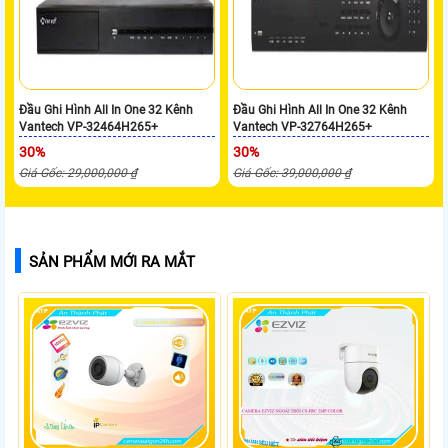
Đầu Ghi Hình All In One 32 Kênh
Đầu Ghi Hình All In One 32 Kênh
Vantech VP-32464H265+
Vantech VP-32764H265+
30%
30%
Giá Gốc: 29,000,000 ₫
Giá Gốc: 39,000,000 ₫
SẢN PHẨM MỚI RA MẮT