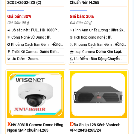
2CD2H26G2-IZS (C)
Chuẩn Nén H.265
Giá bán: 30%
Giá bán: 30%
Giá Gốc: 00 ₫
Giá Gốc: 00 ₫
☀️ Độ sắc nét :
FULL HD 1080P .
️⚡ Hình Ành Chất Lượng :
Ultra 2k .
⚛️ Công Nghệ Sử Dụng :
IP.
®️ Tích hợp công nghệ :
IP.
✪ Khoảng Cách Ban Đêm :
Hồng
🌜 Khoảng Cách Ban Đêm :
Hồng
Ngoại 40m Hồng Ngoại Smart IR.
Ngoại 20m Hồng Ngoại Smart IR.
🗜️ Thiết Kế Camera
Dome Kim
🌧️ Loại Camera
Dome Kim Loại.
Loại.
️💫 Ưu Điểm :
Zoom.
️🆑 Ưu Điểm :
Báo Động Chuyển
Động.
X
Đ
NV-8081R Camera Dome Hồng
Ầu Ghi Ip 128 Kênh Vantech
Ngoại 5MP Chuẩn H.265
VP-12845H265/24