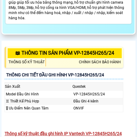
giúp giúp tối ưu hóa băng thông mạng, hỗ trợ chuẩn ghi hình camera
8Mp, 5Mp, 3Mp, hỗ trợ cổng ra hình VGA/HDMI, hỗ trợ phát hiện thông
minh như có thể đếm hàng hoá, nhập / xuất / nhập / nhập, kiểm soát
hàng hóa.
📖 THÔNG TIN SẢN PHẨM VP-12845H265/24
THÔNG SỐ KỸ THUẬT
CHÍNH SÁCH BẢO HÀNH
THÔNG CHI TIẾT ĐẦU GHI HÌNH VP-12845H265/24
Sản Xuất
Questek
Model Đầu Ghi Hình
VP-12845H265/24
♊ Thiết Kế Phù Hợp
Đầu Ghi 4 kênh
🎖️ Ưu Điểm Nên Quan Tâm
ONVIF
Thông số kỹ thuật đầu ghi hình IP Vantech VP-12845H265/24