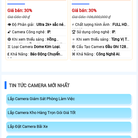
Giá bán: 30%
Giá bán: 30%
Giá Gốc: 00 ₫
Giá Gốc: 106,000,000 ₫
👁 Độ Phân giải :
Ultra 2k+ sắc nét
️⚡ Chất lượng hình Ảnh :
FULL HD
.
1080P .
🌠 Camera Công nghệ :
IP.
🏆 Sử dụng công nghệ :
IP.
🔴 Khi xem thiếu sáng :
Hồng
🔅 Khi xem thiếu sáng :
Từng Vị Trí
Ngoại 50m Hồng Ngoại Smart IR.
Camera .
♊ Loại Camera
Dome Kim Loại.
🕸️ Cấu Tạo Camera
Đầu Ghi 128
kênh.
️₤ Khả Năng :
Báo Động Chuyển
️⌘ Khả Năng :
Công Nghệ AI.
Động.
TIN TỨC CAMERA MỚI NHẤT
Lắp Camera Giám Sát Phòng Làm Việc
Lắp Camera Kho Hàng Trọn Gói Giá Tốt
Lắp Đặt Camera Bãi Xe