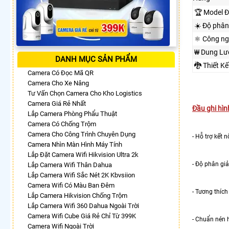
🏆 Model Đ
☀️ Độ phân
⚛️ Công n
₩ Dung Lư
DANH MỤC SẢN PHẨM
🐉️ Thiết 
Camera Có Đọc Mã QR
Camera Cho Xe Nâng
Tư Vấn Chọn Camera Cho Kho Logistics
Camera Giá Rẻ Nhất
Đầu ghi hì
Lắp Camera Phòng Phẩu Thuật
Camera Có Chống Trộm
Camera Cho Công Trình Chuyên Dụng
- Hỗ trợ kết
Camera Nhìn Màn Hình Máy Tính
Lắp Đặt Camera Wifi Hikvision Ultra 2k
- Độ phân gi
Lắp Camera Wifi Thân Dahua
Lắp Camera Wifi Sắc Nét 2K Kbvsiion
Camera Wifi Có Màu Ban Đêm
- Tương thích
Lắp Camera Hikvision Chống Trộm
Lắp Camera Wifi 360 Dahua Ngoài Trời
Camera Wifi Cube Giá Rẻ Chỉ Từ 399K
- Chuẩn nén 
Camera Wifi Ngoài Trời