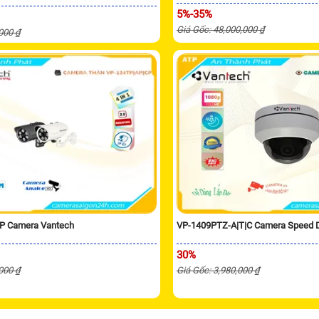
5%-35%
Giá Gốc: 48,000,000 ₫
,000 ₫
P Camera Vantech
VP-1409PTZ-A|T|C Camera Speed
30%
,000 ₫
Giá Gốc: 3,980,000 ₫