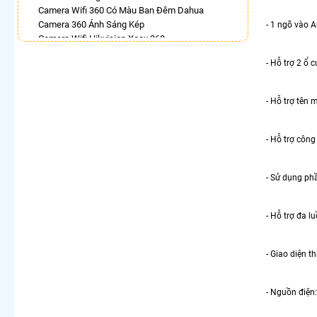
Camera Wifi 360 Có Màu Ban Đêm Dahua
Camera 360 Ánh Sáng Kép
- 1 ngõ vào A
Camera Wifi Hikvision Xoay 360
Bán Camera Vantech 360
- Hỗ trợ 2 ổ
Lắp Camera Hdparagon Xoay 360 Độ
Lắp Camera Wifi Dahua Xoay 360 Giá Rẻ
Camera Dahua Xoay 360
- Hỗ trợ tên 
LẮP CAMERA THEO NHU CẦU
Lắp Camera Văn Phòng Giá Rẻ
- Hỗ trợ công
Lắp Camera Nhà Xưởng Giá Rẻ
Lắp Camera Gia Đình Giá Rẻ
- Sử dụng phầ
Lắp Camera Kho Hàng Giá Rẻ
Lắp Camera Cửa Hàng Giá Rẻ
Lắp Camera Wifi Giá Rẻ Chính Hãng
- Hỗ trợ đa 
Lắp Camera Công Trình Giá Rẻ
Camera 360 Giá Rẻ
- Giao diện t
- Nguồn điện