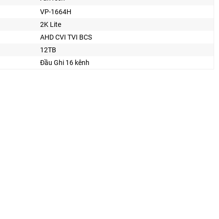
VP-1664H
2K Lite
AHD CVI TVI BCS
12TB
Đầu Ghi 16 kênh