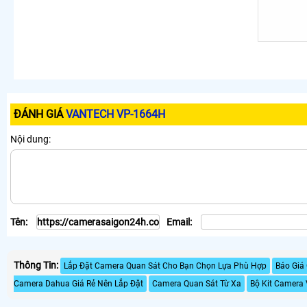
ĐÁNH GIÁ
VANTECH VP-1664H
Nội dung:
Tên:
Email:
Thông Tin:
Lắp Đặt Camera Quan Sát Cho Bạn Chọn Lựa Phù Hợp
Báo Giá
Camera Dahua Giá Rẻ Nên Lắp Đặt
Camera Quan Sát Từ Xa
Bộ Kit Camera