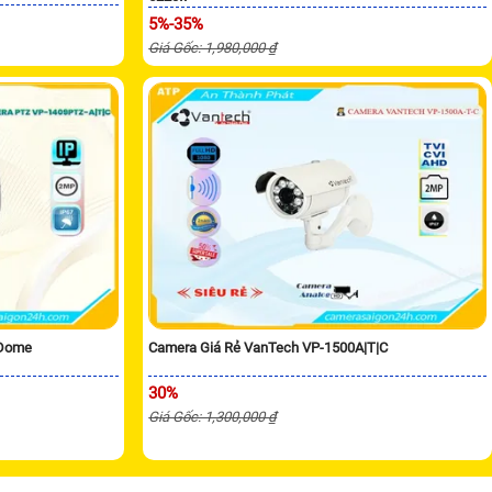
5%-35%
Giá Gốc: 1,980,000 ₫
 Dome
Camera Giá Rẻ VanTech VP-1500A|T|C
30%
Giá Gốc: 1,300,000 ₫