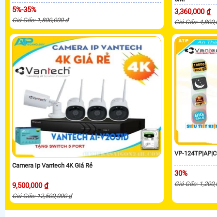
5%-35%
3,360,000 ₫
Giá Gốc: 1,800,000 ₫
Giá Gốc: 4,800
VP-124TP|AP|C
Camera Ip Vantech 4K Giá Rẻ
30%
Giá Gốc: 1,200
9,500,000 ₫
Giá Gốc: 12,500,000 ₫