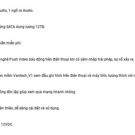
udio, 1 ngõ ra Audio.
 cứng SATA dung lượng 12TB.
miền miễn phí.
 nghệ Push Video báo động trên điện thoại khi có xâm nhập trái phép, sự cố xảy ra.
n mềm Vantech_V1 xem đầu ghi hình trên điện thoại và máy tính, tương thích với nh
luồng độc lập giúp xem qua mạng nhanh chóng.
hân thiện, dễ dàng cài đặt và sử dụng.
: 12VDC.