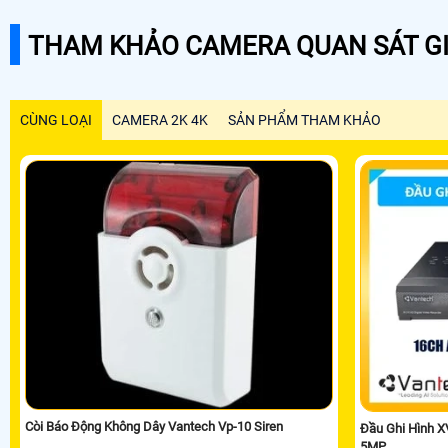
THAM KHẢO CAMERA QUAN SÁT GI
CÙNG LOẠI
CAMERA 2K 4K
SẢN PHẨM THAM KHẢO
Còi Báo Động Không Dây Vantech Vp-10 Siren
Đầu Ghi Hình 
5MP