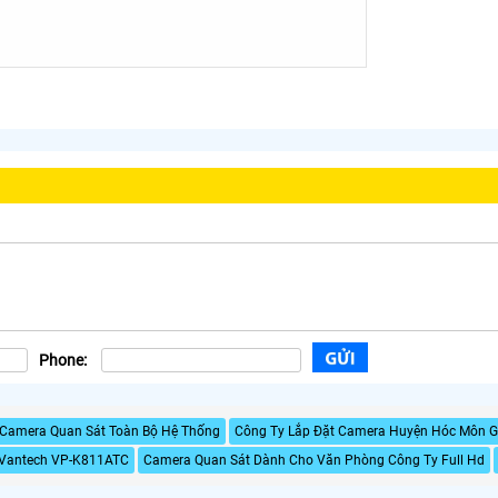
Phone:
 Camera Quan Sát Toàn Bộ Hệ Thống
Công Ty Lắp Đặt Camera Huyện Hóc Môn G
 Vantech VP-K811ATC
Camera Quan Sát Dành Cho Văn Phòng Công Ty Full Hd