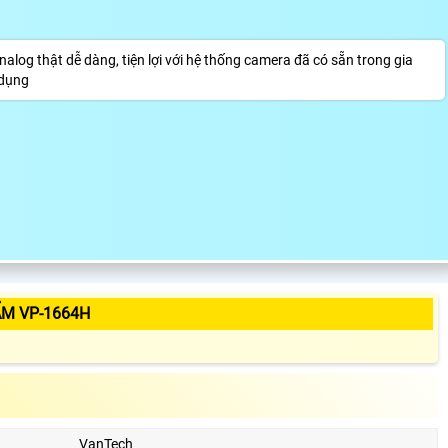
alog thật dễ dàng, tiện lợi với hệ thống camera đã có sẵn trong gia
 dụng
ẨM VP-1664H
VanTech