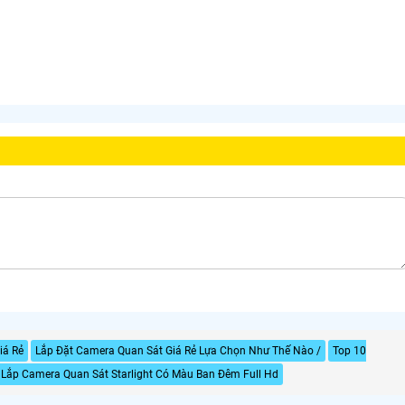
iá Rẻ
Lắp Đặt Camera Quan Sát Giá Rẻ Lựa Chọn Như Thế Nào /
Top 10
Lắp Camera Quan Sát Starlight Có Màu Ban Đêm Full Hd