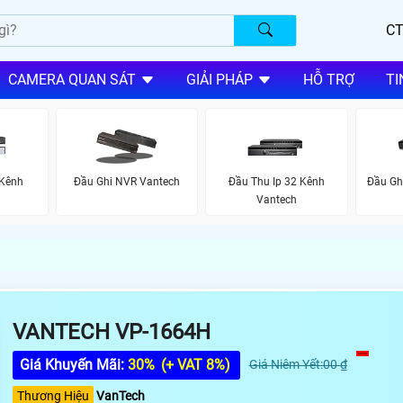
CT
CAMERA QUAN SÁT
GIẢI PHÁP
HỖ TRỢ
TI
 Kênh
Đầu Ghi NVR Vantech
Đầu Thu Ip 32 Kênh
Đầu Gh
Vantech
VANTECH VP-1664H
Giá Khuyến Mãi:
30%
(+ VAT 8%)
Giá Niêm Yết:00 ₫
Thương Hiệu
VanTech