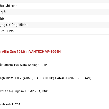
ầu Ghi Hình
 giải
ghệ
ợng Ổ Cứng Tối Đa
Kế Phù Hợp
nh All in One 16 kênh VANTECH VP-1664H
 nối Camera TVI/ AHD/ Analog/ HD IP.
ải ghi hình: HDTVI (4.0MP) + AHD (1080P) + ANALOG (960H) + IP (4M).
 với tín hiệu ngõ ra: HDMI/ VGA/ BNC.
hình ảnh: H.264.