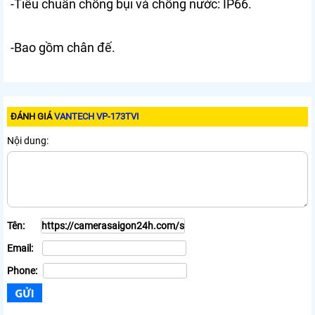
-Tiêu chuẩn chống bụi và chống nước: IP66.
-Bao gồm chân đế.
ĐÁNH GIÁ
VANTECH VP-173TVI
Nội dung:
Tên:
Email:
Phone: