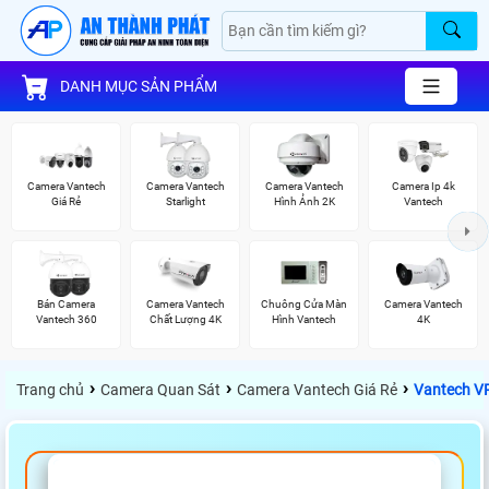
DANH MỤC SẢN PHẨM
Camera Vantech
Camera Vantech
Camera Vantech
Camera Ip 4k
Giá Rẻ
Starlight
Hình Ảnh 2K
Vantech
Bán Camera
Camera Vantech
Chuông Cửa Màn
Camera Vantech
Vantech 360
Chất Lượng 4K
Hình Vantech
4K
›
›
›
Trang chủ
Camera Quan Sát
Camera Vantech Giá Rẻ
Vantech V