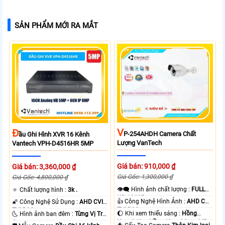
SẢN PHẨM MỚI RA MẮT
V
Đ
P-254AHDH Camera Chất
Ầu Ghi Hình XVR 16 Kênh
Lượng VanTech
Vantech VPH-D4516HR 5MP
Giá bán: 910,000 ₫
Giá bán: 3,360,000 ₫
Giá Gốc: 1,300,000 ₫
Giá Gốc: 4,800,000 ₫
👁️‍🗨 Hình ảnh chất lượng :
FULL
🔅 Chất lượng hình :
3k .
HD 1080P .
👍 Công Nghệ Hình Ảnh :
AHD CVI
🌠 Công Nghệ Sử Dụng :
AHD CVI
TVI BCS.
TVI BCS.
🌔 Khi xem thiếu sáng :
Hồng
🌜 Hình ảnh ban đêm :
Từng Vị Trí
Ngoại 40m Hồng Ngoại Smart IR.
Camera .