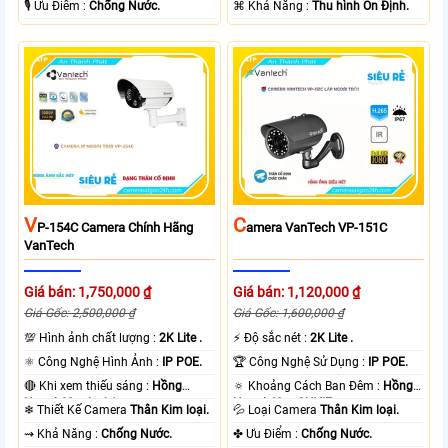
️🎙 Ưu Điểm :
Chống Nước.
️⌘ Khả Năng :
Thu hình Ổn Định.
V
C
P-154C Camera Chính Hãng
Amera VanTech VP-151C
VanTech
Giá bán: 1,750,000 ₫
Giá bán: 1,120,000 ₫
Giá Gốc: 2,500,000 ₫
Giá Gốc: 1,600,000 ₫
💯 Hình ảnh chất lượng :
2K Lite .
️⚡ Độ sắc nét :
2K Lite .
⚛️ Công Nghệ Hình Ảnh :
IP POE.
🏆 Công Nghệ Sử Dụng :
IP POE.
🔴 Khi xem thiếu sáng :
Hồng
🔅 Khoảng Cách Ban Đêm :
Hồng
Ngoại 60m Led Array.
Ngoại 40m ONVIF.
❄ Thiết Kế Camera
Thân Kim loại.
💦 Loại Camera
Thân Kim loại.
️⇝ Khả Năng :
Chống Nước.
️✤ Ưu Điểm :
Chống Nước.