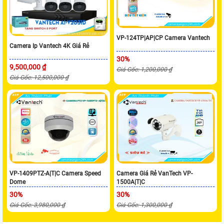
VP-124TP|AP|CP Camera Vantech
Camera Ip Vantech 4K Giá Rẻ
30%
9,500,000 ₫
Giá Gốc: 1,200,000 ₫
Giá Gốc: 12,500,000 ₫
VP-1409PTZ-A|T|C Camera Speed
Camera Giá Rẻ VanTech VP-
Dome
1500A|T|C
30%
30%
Giá Gốc: 3,980,000 ₫
Giá Gốc: 1,300,000 ₫