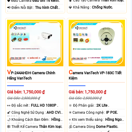
🐜 Cấu Tạo Camera
Thân Kim loại.
🛡 Mẫu Camera
Đầu Ghi 16 kênh.
️💎 Khả Năng :
Chống Nước.
️📢 Điểm Nỗi Bật :
Thu hình Chất
Lượng.
V
C
P-244AHDH Camera Chính
Amera VanTech VP-183C Tiết
Hãng VanTech
Kiệm
Giá bán: 1,750,000 ₫
Giá bán: 1,750,000 ₫
Giá Gốc: 2,500,000 ₫
Giá Gốc: 2,500,000 ₫
️👀 Độ sắc nét :
FULL HD 1080P .
🔆 Độ Phân giải :
2K Lite .
🌠 Công Nghệ Sử Dụng :
AHD CVI
✳️ Camera Công nghệ :
IP POE.
TVI BCS.
🌙 Khoảng Cách Ban Đêm :
Hồng
⭐ Khi xem thiếu sáng :
Hồng Ngoại
Ngoại 70m Led Array.
30m Led Array.
🕸️ Thiết Kế Camera
Thân Kim loại.
🕉️ Camera Dòng
Dome Plastic.