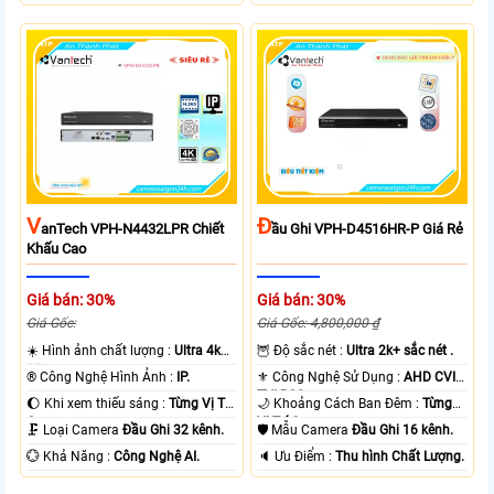
V
Đ
AnTech VPH-N4432LPR Chiết
Ầu Ghi VPH-D4516HR-P Giá Rẻ
Khấu Cao
Giá bán: 30%
Giá bán: 30%
Giá Gốc:
Giá Gốc: 4,800,000 ₫
☀️ Hình ảnh chất lượng :
Ultra 4k
🦉 Độ sắc nét :
Ultra 2k+ sắc nét .
👍🏾 .
®️ Công Nghệ Hình Ảnh :
IP.
⚜️ Công Nghệ Sử Dụng :
AHD CVI
TVI BCS.
🌔 Khi xem thiếu sáng :
Từng Vị Trí
🌙 Khoảng Cách Ban Đêm :
Từng
Camera .
Vị Trí Camera .
🗜️ Loại Camera
Đầu Ghi 32 kênh.
🛡 Mẫu Camera
Đầu Ghi 16 kênh.
️💮 Khả Năng :
Công Nghệ AI.
️🔈 Ưu Điểm :
Thu hình Chất Lượng.