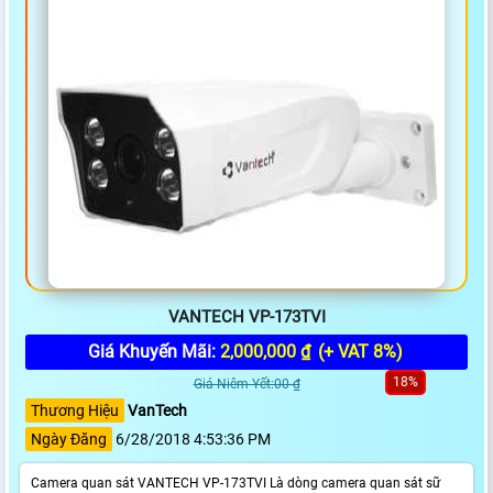
VANTECH VP-173TVI
Giá Khuyến Mãi:
2,000,000 ₫
(+ VAT 8%)
18%
Giá Niêm Yết:00 ₫
Thương Hiệu
VanTech
Ngày Đăng
6/28/2018 4:53:36 PM
Camera quan sát VANTECH VP-173TVI Là dòng camera quan sát sữ