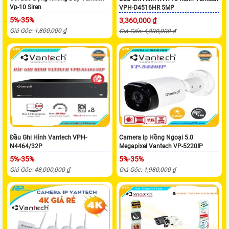
Vp-10 Siren
VPH-D4516HR 5MP
5%-35%
3,360,000 ₫
Giá Gốc: 1,800,000 ₫
Giá Gốc: 4,800,000 ₫
Đầu Ghi Hình Vantech VPH-
Camera Ip Hồng Ngoại 5.0
N4464/32P
Megapixel Vantech VP-5220IP
5%-35%
5%-35%
Giá Gốc: 48,000,000 ₫
Giá Gốc: 1,980,000 ₫