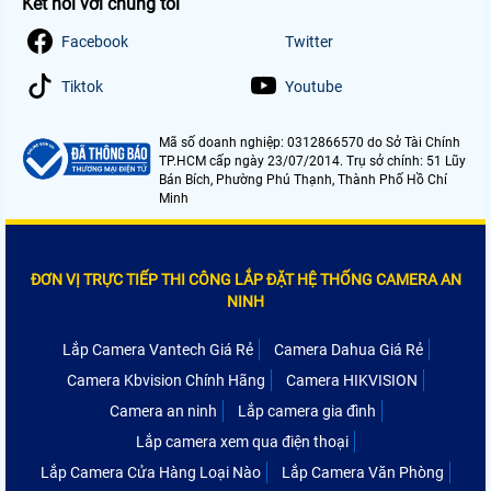
Kết nối với chúng tôi
Facebook
Twitter
Tiktok
Youtube
Mã số doanh nghiệp: 0312866570 do Sở Tài Chính
TP.HCM cấp ngày 23/07/2014. Trụ sở chính: 51 Lũy
Bán Bích, Phường Phú Thạnh, Thành Phố Hồ Chí
Minh
ĐƠN VỊ TRỰC TIẾP THI CÔNG LẮP ĐẶT HỆ THỐNG CAMERA AN
NINH
Lắp Camera Vantech Giá Rẻ
Camera Dahua Giá Rẻ
Camera Kbvision Chính Hãng
Camera HIKVISION
Camera an ninh
Lắp camera gia đình
Lắp camera xem qua điện thoại
Lắp Camera Cửa Hàng Loại Nào
Lắp Camera Văn Phòng