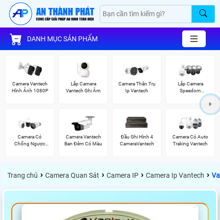
DANH MỤC SẢN PHẨM
Camera Vantech
Lắp Camera
Camera Thân Trụ
Lắp Camera
Hình Ảnh 1080P
Vantech Ghi Âm
Ip Vantech
Speedom
Vantech
Camera Có
Camera Vantech
Đầu Ghi Hình 4
Camera Có Auto
Chống Ngược
Ban Đêm Có Màu
CameraVantech
Traking Vantech
Sáng Vantech
›
›
›
›
Trang chủ
Camera Quan Sát
Camera IP
Camera Ip Vantech
Va