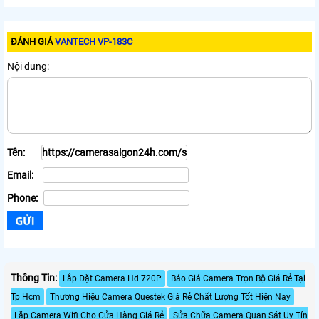
ĐÁNH GIÁ
VANTECH VP-183C
Nội dung:
Tên:
Email:
Phone:
Thông Tin:
Lắp Đặt Camera Hd 720P
Báo Giá Camera Trọn Bộ Giá Rẻ Tại
Tp Hcm
Thương Hiệu Camera Questek Giá Rẻ Chất Lượng Tốt Hiện Nay
Lắp Camera Wifi Cho Cửa Hàng Giá Rẻ
Sửa Chữa Camera Quan Sát Uy Tín