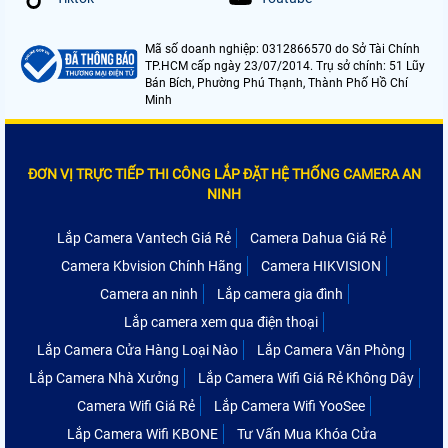
Mã số doanh nghiệp: 0312866570 do Sở Tài Chính
TP.HCM cấp ngày 23/07/2014. Trụ sở chính: 51 Lũy
Bán Bích, Phường Phú Thạnh, Thành Phố Hồ Chí
Minh
ĐƠN VỊ TRỰC TIẾP THI CÔNG LẮP ĐẶT HỆ THỐNG CAMERA AN
NINH
Lắp Camera Vantech Giá Rẻ
Camera Dahua Giá Rẻ
Camera Kbvision Chính Hãng
Camera HIKVISION
Camera an ninh
Lắp camera gia đình
Lắp camera xem qua điện thoại
Lắp Camera Cửa Hàng Loại Nào
Lắp Camera Văn Phòng
Lắp Camera Nhà Xưởng
Lắp Camera Wifi Giá Rẻ Không Dây
Camera Wifi Giá Rẻ
Lắp Camera Wifi YooSee
Lắp Camera Wifi KBONE
Tư Vấn Mua Khóa Cửa