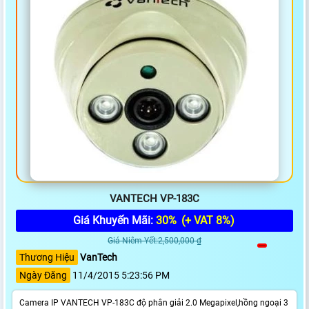
VANTECH VP-183C
Giá Khuyến Mãi:
30%
(+ VAT 8%)
Giá Niêm Yết:2,500,000 ₫
Thương Hiệu
VanTech
Ngày Đăng
11/4/2015 5:23:56 PM
Camera IP VANTECH VP-183C độ phân giải 2.0 Megapixel,hồng ngoại 3