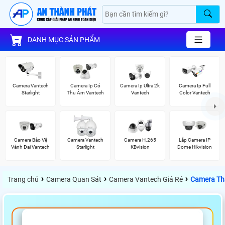
DANH MỤC SẢN PHẨM
Camera Vantech
Camera Ip Có
Camera Ip Ultra 2k
Camera Ip Full
Starlight
Thu Âm Vantech
Vantech
Color Vantech
Camera Bảo Vệ
Camera Vantech
Camera H.265
Lắp Camera IP
Vành Đai Vantech
Starlight
KBvision
Dome Hikvision
›
›
›
Trang chủ
Camera Quan Sát
Camera Vantech Giá Rẻ
Camera Th