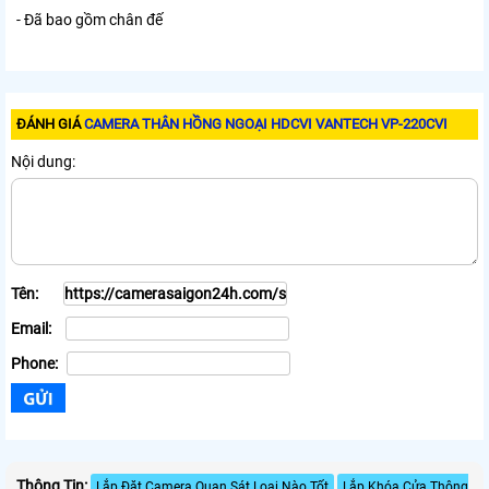
- Đã bao gồm chân đế
ĐÁNH GIÁ
CAMERA THÂN HỒNG NGOẠI HDCVI VANTECH VP-220CVI
Nội dung:
Tên:
Email:
Phone:
Thông Tin:
Lắp Đặt Camera Quan Sát Loại Nào Tốt
Lắp Khóa Cửa Thông