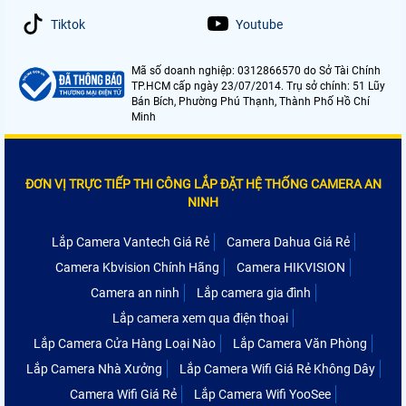
Tiktok
Youtube
Mã số doanh nghiệp: 0312866570 do Sở Tài Chính
TP.HCM cấp ngày 23/07/2014. Trụ sở chính: 51 Lũy
Bán Bích, Phường Phú Thạnh, Thành Phố Hồ Chí
Minh
ĐƠN VỊ TRỰC TIẾP THI CÔNG LẮP ĐẶT HỆ THỐNG CAMERA AN
NINH
Lắp Camera Vantech Giá Rẻ
Camera Dahua Giá Rẻ
Camera Kbvision Chính Hãng
Camera HIKVISION
Camera an ninh
Lắp camera gia đình
Lắp camera xem qua điện thoại
Lắp Camera Cửa Hàng Loại Nào
Lắp Camera Văn Phòng
Lắp Camera Nhà Xưởng
Lắp Camera Wifi Giá Rẻ Không Dây
Camera Wifi Giá Rẻ
Lắp Camera Wifi YooSee