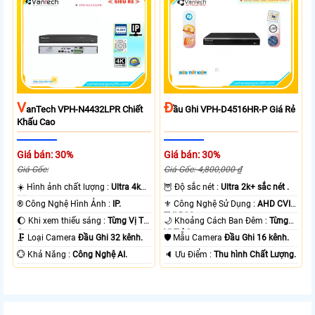
V
Đ
AnTech VPH-N4432LPR Chiết
Ầu Ghi VPH-D4516HR-P Giá Rẻ
Khấu Cao
Giá bán: 30%
Giá bán: 30%
Giá Gốc:
Giá Gốc: 4,800,000 ₫
☀️ Hình ảnh chất lượng :
Ultra 4k
🦉 Độ sắc nét :
Ultra 2k+ sắc nét .
👍🏾 .
®️ Công Nghệ Hình Ảnh :
IP.
⚜️ Công Nghệ Sử Dụng :
AHD CVI
TVI BCS.
🌔 Khi xem thiếu sáng :
Từng Vị Trí
🌙 Khoảng Cách Ban Đêm :
Từng
Camera .
Vị Trí Camera .
🗜️ Loại Camera
Đầu Ghi 32 kênh.
🛡 Mẫu Camera
Đầu Ghi 16 kênh.
️💮 Khả Năng :
Công Nghệ AI.
️🔈 Ưu Điểm :
Thu hình Chất Lượng.