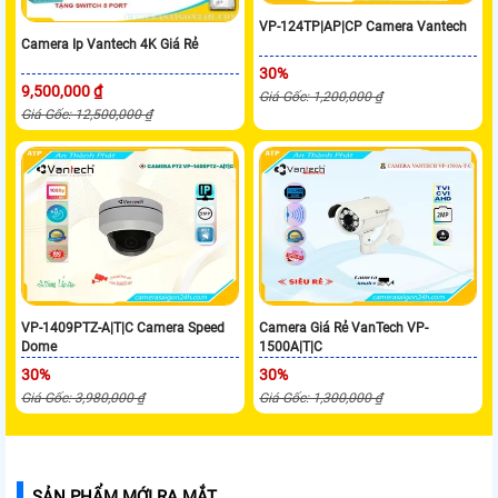
VP-124TP|AP|CP Camera Vantech
Camera Ip Vantech 4K Giá Rẻ
30%
9,500,000 ₫
Giá Gốc: 1,200,000 ₫
Giá Gốc: 12,500,000 ₫
VP-1409PTZ-A|T|C Camera Speed
Camera Giá Rẻ VanTech VP-
Dome
1500A|T|C
30%
30%
Giá Gốc: 3,980,000 ₫
Giá Gốc: 1,300,000 ₫
SẢN PHẨM MỚI RA MẮT