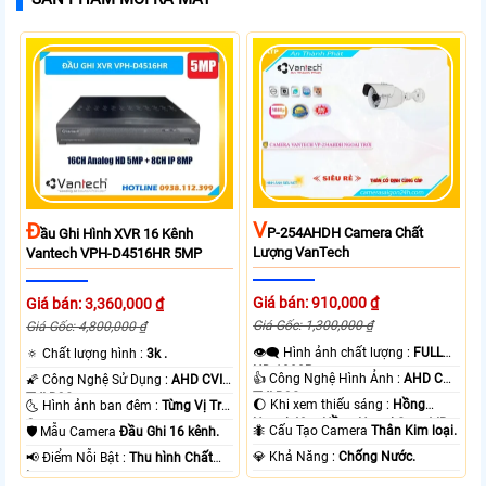
V
Đ
P-254AHDH Camera Chất
Ầu Ghi Hình XVR 16 Kênh
Lượng VanTech
Vantech VPH-D4516HR 5MP
Giá bán: 910,000 ₫
Giá bán: 3,360,000 ₫
Giá Gốc: 1,300,000 ₫
Giá Gốc: 4,800,000 ₫
👁️‍🗨 Hình ảnh chất lượng :
FULL
🔅 Chất lượng hình :
3k .
HD 1080P .
👍 Công Nghệ Hình Ảnh :
AHD CVI
🌠 Công Nghệ Sử Dụng :
AHD CVI
TVI BCS.
TVI BCS.
🌔 Khi xem thiếu sáng :
Hồng
🌜 Hình ảnh ban đêm :
Từng Vị Trí
Ngoại 40m Hồng Ngoại Smart IR.
Camera .
🐜 Cấu Tạo Camera
Thân Kim loại.
🛡 Mẫu Camera
Đầu Ghi 16 kênh.
️💎 Khả Năng :
Chống Nước.
️📢 Điểm Nỗi Bật :
Thu hình Chất
Lượng.