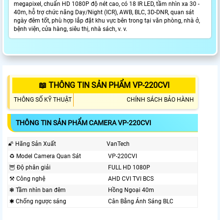
megapixel, chuẩn HD 1080P độ nét cao, có 18 IR LED, tầm nhìn xa 30 -
40m, hỗ trợ chức năng Day/Night (ICR), AWB, BLC, 3D-DNR, quan sát
ngày đêm tốt, phù hợp lắp đặt khu vực bên trong tại văn phòng, nhà ở,
bệnh viện, cửa hàng, siêu thị, nhà sách, v. v.
📖 THÔNG TIN SẢN PHẨM VP-220CVI
THÔNG SỐ KỸ THUẬT
CHÍNH SÁCH BẢO HÀNH
THÔNG TIN SẢN PHẨM CAMERA VP-220CVI
🌠 Hãng Sản Xuất
VanTech
♻ Model Camera Quan Sát
VP-220CVI
🦉 Độ phân giải
FULL HD 1080P
⚒ Công nghệ
AHD CVI TVI BCS
❃ Tầm nhìn ban đêm
Hồng Ngoại 40m
✱ Chống ngược sáng
Cân Bằng Ánh Sáng BLC