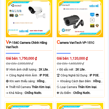
V
C
P-154C Camera Chính Hãng
Amera VanTech VP-151C
VanTech
Giá bán: 1,750,000 ₫
Giá bán: 1,120,000 ₫
Giá Gốc: 2,500,000 ₫
Giá Gốc: 1,600,000 ₫
💯 Hình ảnh chất lượng :
2K Lite .
️⚡ Độ sắc nét :
2K Lite .
⚛️ Công Nghệ Hình Ảnh :
IP POE.
🏆 Công Nghệ Sử Dụng :
IP POE.
🔴 Khi xem thiếu sáng :
Hồng
🔅 Khoảng Cách Ban Đêm :
Hồng
Ngoại 60m Led Array.
Ngoại 40m ONVIF.
❄ Thiết Kế Camera
Thân Kim loại.
💦 Loại Camera
Thân Kim loại.
️⇝ Khả Năng :
Chống Nước.
️✤ Ưu Điểm :
Chống Nước.