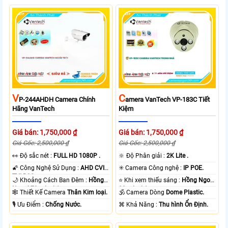
V
C
P-244AHDH Camera Chính
Amera VanTech VP-183C Tiết
Hãng VanTech
Kiệm
Giá bán: 1,750,000 ₫
Giá bán: 1,750,000 ₫
Giá Gốc: 2,500,000 ₫
Giá Gốc: 2,500,000 ₫
️👀 Độ sắc nét :
FULL HD 1080P .
🔆 Độ Phân giải :
2K Lite .
🌠 Công Nghệ Sử Dụng :
AHD CVI
✳️ Camera Công nghệ :
IP POE.
TVI BCS.
🌙 Khoảng Cách Ban Đêm :
Hồng
⭐ Khi xem thiếu sáng :
Hồng Ngoại
Ngoại 70m Led Array.
30m Led Array.
🕸️ Thiết Kế Camera
Thân Kim loại.
🕉️ Camera Dòng
Dome Plastic.
️🎙 Ưu Điểm :
Chống Nước.
️⌘ Khả Năng :
Thu hình Ổn Định.