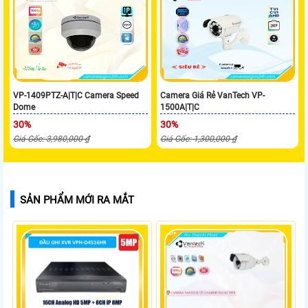
VP-1409PTZ-A|T|C Camera Speed
Camera Giá Rẻ VanTech VP-
Dome
1500A|T|C
30%
30%
Giá Gốc: 3,980,000 ₫
Giá Gốc: 1,300,000 ₫
SẢN PHẨM MỚI RA MẮT