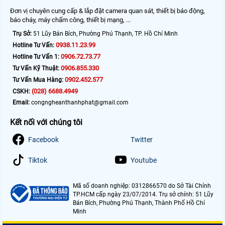
Đơn vị chuyên cung cấp & lắp đặt camera quan sát, thiết bị báo động,
báo cháy, máy chấm công, thiết bị mạng, ...
Trụ Sở:
51 Lũy Bán Bích, Phường Phú Thạnh, TP. Hồ Chí Minh
0938.11.23.99
Hotline Tư Vấn:
0906.72.73.77
Hotline Tư Vấn 1:
0906.855.330
Tư Vấn Kỹ Thuật:
0902.452.577
Tư Vấn Mua Hàng:
(028) 6688.4949
CSKH:
Email:
congngheanthanhphat@gmail.com
Kết nối với chúng tôi
Facebook
Twitter
Tiktok
Youtube
Mã số doanh nghiệp: 0312866570 do Sở Tài Chính
TP.HCM cấp ngày 23/07/2014. Trụ sở chính: 51 Lũy
Bán Bích, Phường Phú Thạnh, Thành Phố Hồ Chí
Minh