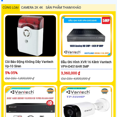
CÙNG LOẠI
CAMERA 2K 4K
SẢN PHẨM THAM KHẢO
Còi Báo Động Không Dây Vantech
Đầu Ghi Hình XVR 16 Kênh Vantech
Vp-10 Siren
VPH-D4516HR 5MP
5%-35%
3,360,000 ₫
Giá Gốc: 1,800,000 ₫
Giá Gốc: 4,800,000 ₫