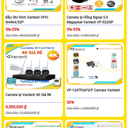
Đầu Ghi Hình Vantech VPH-
Camera Ip Hồng Ngoại 5.0
N4464/32P
Megapixel Vantech VP-5220IP
5%-35%
5%-35%
Giá Gốc: 48,000,000 ₫
Giá Gốc: 1,980,000 ₫
VP-124TP|AP|CP Camera Vantech
Camera Ip Vantech 4K Giá Rẻ
30%
9,500,000 ₫
Giá Gốc: 1,200,000 ₫
Giá Gốc: 12,500,000 ₫