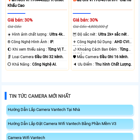
Khấu Cao
Giá bán: 30%
Giá bán: 30%
Giá Gốc:
Giá Gốc: 4,800,000 ₫
☀️ Hình ảnh chất lượng :
Ultra 4k
🦉 Độ sắc nét :
Ultra 2k+ sắc nét .
👍🏾 .
®️ Công Nghệ Hình Ảnh :
IP.
⚜️ Công Nghệ Sử Dụng :
AHD CVI
TVI BCS.
🌔 Khi xem thiếu sáng :
Từng Vị Trí
🌙 Khoảng Cách Ban Đêm :
Từng
Camera .
Vị Trí Camera .
🗜️ Loại Camera
Đầu Ghi 32 kênh.
🛡 Mẫu Camera
Đầu Ghi 16 kênh.
️💮 Khả Năng :
Công Nghệ AI.
️🔈 Ưu Điểm :
Thu hình Chất Lượng.
TIN TỨC CAMERA MỚI NHẤT
Hướng Dẫn Lắp Camera Vantech Tại Nhà
Hướng Dẫn Lắp Đặt Camera Wifi Vantech Bằng Phần Mềm V3
Camera Wifi Vantech