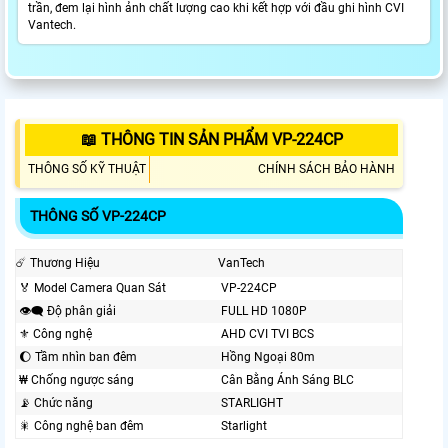
trần, đem lại hình ảnh chất lượng cao khi kết hợp với đầu ghi hình CVI
Vantech.
📖 THÔNG TIN SẢN PHẨM VP-224CP
THÔNG SỐ KỸ THUẬT
CHÍNH SÁCH BẢO HÀNH
THÔNG SỐ VP-224CP
☄️ Thương Hiệu
VanTech
️🏅️ Model Camera Quan Sát
VP-224CP
👁️‍🗨 Độ phân giải
FULL HD 1080P
⚜️ Công nghệ
AHD CVI TVI BCS
🌔 Tầm nhìn ban đêm
Hồng Ngoại 80m
₩ Chống ngược sáng
Cân Bằng Ánh Sáng BLC
📡 Chức năng
STARLIGHT
🎇 Công nghệ ban đêm
Starlight