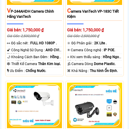
V
C
P-244AHDH Camera Chính
Amera VanTech VP-183C Tiết
Hãng VanTech
Kiệm
Giá bán: 1,750,000 ₫
Giá bán: 1,750,000 ₫
Giá Gốc: 2,500,000 ₫
Giá Gốc: 2,500,000 ₫
️👀 Độ sắc nét :
FULL HD 1080P .
🔆 Độ Phân giải :
2K Lite .
🌠 Công Nghệ Sử Dụng :
AHD CVI
✳️ Camera Công nghệ :
IP POE.
TVI BCS.
🌙 Khoảng Cách Ban Đêm :
Hồng
⭐ Khi xem thiếu sáng :
Hồng Ngoại
Ngoại 70m Led Array.
30m Led Array.
🕸️ Thiết Kế Camera
Thân Kim loại.
🕉️ Camera Dòng
Dome Plastic.
️🎙 Ưu Điểm :
Chống Nước.
️⌘ Khả Năng :
Thu hình Ổn Định.