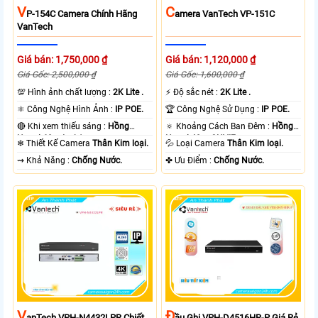
V
C
P-154C Camera Chính Hãng
Amera VanTech VP-151C
VanTech
Giá bán: 1,750,000 ₫
Giá bán: 1,120,000 ₫
Giá Gốc: 2,500,000 ₫
Giá Gốc: 1,600,000 ₫
💯 Hình ảnh chất lượng :
2K Lite .
️⚡ Độ sắc nét :
2K Lite .
⚛️ Công Nghệ Hình Ảnh :
IP POE.
🏆 Công Nghệ Sử Dụng :
IP POE.
🔴 Khi xem thiếu sáng :
Hồng
🔅 Khoảng Cách Ban Đêm :
Hồng
Ngoại 60m Led Array.
Ngoại 40m ONVIF.
❄ Thiết Kế Camera
Thân Kim loại.
💦 Loại Camera
Thân Kim loại.
️⇝ Khả Năng :
Chống Nước.
️✤ Ưu Điểm :
Chống Nước.
V
Đ
AnTech VPH-N4432LPR Chiết
Ầu Ghi VPH-D4516HR-P Giá Rẻ