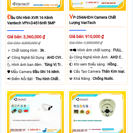
V
Đ
P-254AHDH Camera Chất
Ầu Ghi Hình XVR 16 Kênh
Lượng VanTech
Vantech VPH-D4516HR 5MP
Giá bán: 910,000 ₫
Giá bán: 3,360,000 ₫
Giá Gốc: 1,300,000 ₫
Giá Gốc: 4,800,000 ₫
👁️‍🗨 Hình ảnh chất lượng :
FULL
🔅 Chất lượng hình :
3k .
HD 1080P .
👍 Công Nghệ Hình Ảnh :
AHD CVI
🌠 Công Nghệ Sử Dụng :
AHD CVI
TVI BCS.
TVI BCS.
🌔 Khi xem thiếu sáng :
Hồng
🌜 Hình ảnh ban đêm :
Từng Vị Trí
Ngoại 40m Hồng Ngoại Smart IR.
Camera .
🐜 Cấu Tạo Camera
Thân Kim loại.
🛡 Mẫu Camera
Đầu Ghi 16 kênh.
️💎 Khả Năng :
Chống Nước.
️📢 Điểm Nỗi Bật :
Thu hình Chất
Lượng.