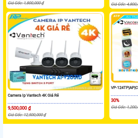
Giá Gốc: 1,800,000 ₫
Giá Gốc: 4,800
VP-124TP|AP|C
Camera Ip Vantech 4K Giá Rẻ
30%
Giá Gốc: 1,200
9,500,000 ₫
Giá Gốc: 12,500,000 ₫