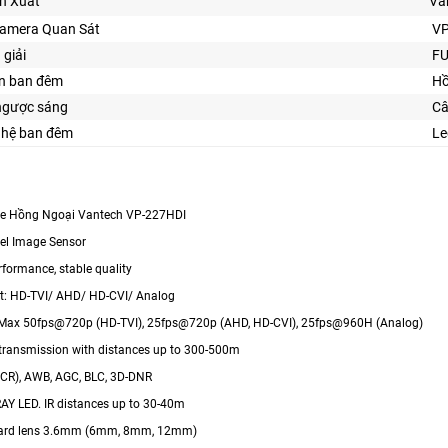
n Xuất
Va
Camera Quan Sát
VP
 giải
FU
ìn ban đêm
Hồ
ngược sáng
Câ
nghệ ban đêm
Le
 Hồng Ngoại Vantech VP-227HDI
xel Image Sensor
erformance, stable quality
ut: HD-TVI/ AHD/ HD-CVI/ Analog
: Max 50fps@720p (HD-TVI), 25fps@720p (AHD, HD-CVI), 25fps@960H (Analog)
 transmission with distances up to 300-500m
(ICR), AWB, AGC, BLC, 3D-DNR
RAY LED. IR distances up to 30-40m
board lens 3.6mm (6mm, 8mm, 12mm)