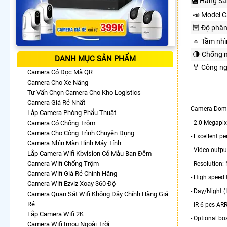
🎑 Hãng Sả
📣 Model 
🦉 Độ phân
🔅 Tầm nh
🌗 Chống 
DANH MỤC SẢN PHẨM
️🏅️ Công 
Camera Có Đọc Mã QR
Camera Cho Xe Nâng
Tư Vấn Chọn Camera Cho Kho Logistics
Camera Giá Rẻ Nhất
Camera Dome
Lắp Camera Phòng Phẩu Thuật
Camera Có Chống Trộm
- 2.0 Megapi
Camera Cho Công Trình Chuyên Dụng
- Excellent p
Camera Nhìn Màn Hình Máy Tính
- Video outp
Lắp Camera Wifi Kbvision Có Màu Ban Đêm
Camera Wifi Chống Trộm
- Resolution
Camera Wifi Giá Rẻ Chính Hãng
- High speed
Camera Wifi Ezviz Xoay 360 Độ
- Day/Night 
Camera Quan Sát Wifi Không Dây Chính Hãng Giá
Rẻ
- IR 6 pcs AR
Lắp Camera Wifi 2K
- Optional 
Camera Wifi Imou Ngoài Trời