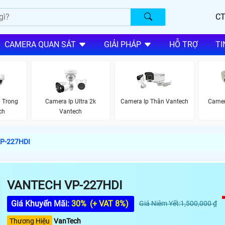
CT
CAMERA QUAN SÁT
GIẢI PHÁP
HỖ TRỢ
TI
 Trong
Camera Ip Ultra 2k
Camera Ip Thân Vantech
Camer
ch
Vantech
VP-227HDI
VANTECH VP-227HDI
Giá Khuyến Mãi:
30%
(+ VAT 8%)
Giá Niêm Yết:1,500,000 ₫
Thương Hiệu
VanTech