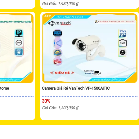
Giá Gốc: 1,980,000 ₫
 Dome
Camera Giá Rẻ VanTech VP-1500A|T|C
30%
Giá Gốc: 1,300,000 ₫