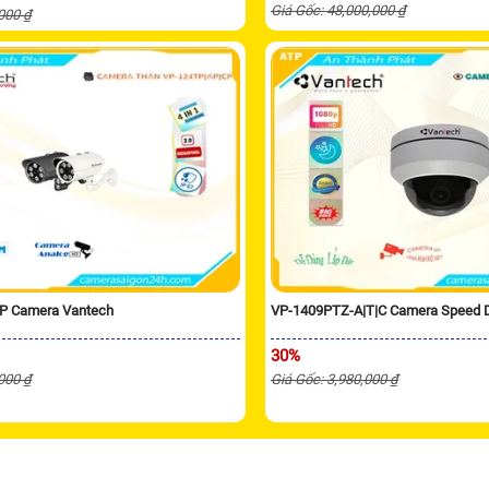
Giá Gốc: 48,000,000 ₫
,000 ₫
P Camera Vantech
VP-1409PTZ-A|T|C Camera Speed
30%
,000 ₫
Giá Gốc: 3,980,000 ₫