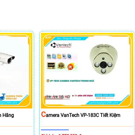
C
h Hãng
Amera VanTech VP-183C Tiết Kiệm