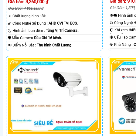
Giá bán: 910
Giá bán: 3,360,000 ₫
Giá Gốc: 1,300
Giá Gốc: 4,800,000 ₫
👁️‍🗨 Hình ả
🔅 Chất lượng hình :
3k .
🌠 Công Nghệ Sử Dụng :
AHD CVI TVI BCS.
🌜 Hình ảnh ban đêm :
Từng Vị Trí Camera .
Smart IR.
🐜 Cấu Tạo C
🛡 Mẫu Camera
Đầu Ghi 16 kênh.
️💎 Khả Năng :
C
️📢 Điểm Nỗi Bật :
Thu hình Chất Lượng.