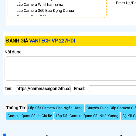
- Press Up/D
Lắp Camera WifiThân Ezviz
Lăp Camera 360 Báo Động Dahua
Camera Ezviz 360
Camera 360 Độ Hikvision
Lắp Camera 360 Trong Nhà Hikvision
Camera Imou 360
ĐÁNH GIÁ
VANTECH VP-227HDI
Lắp Camera Wifi Dahua Xoay 360 Giá Rẻ
Top 5 Camera Wifi 360 Nên Mua
Nội dung:
LẮP CAMERA THEO NHU CẦU
Lắp Camera Văn Phòng Giá Rẻ
Lắp Camera Nhà Xưởng Giá Rẻ
Lắp Camera Gia Đình Giá Rẻ
Lắp Camera Kho Hàng Giá Rẻ
Tên:
Email:
Lắp Camera Cửa Hàng Giá Rẻ
Lắp Camera Wifi Giá Rẻ Chính Hãng
Lắp Camera Công Trình Giá Rẻ
Thông Tin:
Camera 360 Giá Rẻ
Lắp Đặt Camera Cho Ngân Hàng
Chuyên Cung Cấp Camera Giám
Camera Quan Sát Ip Giá Rẻ
Lắp Đặt Camera Quan Sát Nhà Xưởng
Bộ Kit 