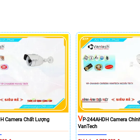
V
H Camera Chất Lượng
P-244AHDH Camera Chín
VanTech