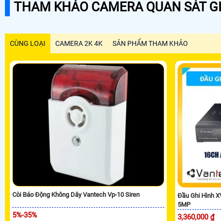
THAM KHẢO CAMERA QUAN SÁT GI
CÙNG LOẠI
CAMERA 2K 4K
SẢN PHẨM THAM KHẢO
Còi Báo Động Không Dây Vantech Vp-10 Siren
Đầu Ghi Hình 
5MP
5%-35%
3,360,000 ₫