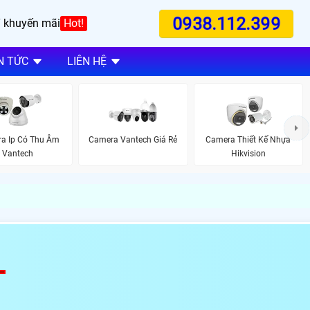
0938.112.399
 khuyến mãi
Hot!
N TỨC
LIÊN HỆ
a Ip Có Thu Âm
Camera Vantech Giá Rẻ
Camera Thiết Kế Nhựa
Vantech
Hikvision