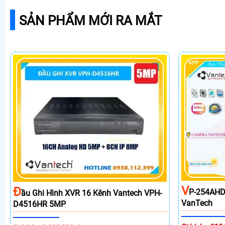
SẢN PHẨM MỚI RA MẮT
V
Đ
P-254AHD
Ầu Ghi Hình XVR 16 Kênh Vantech VPH-
VanTech
D4516HR 5MP