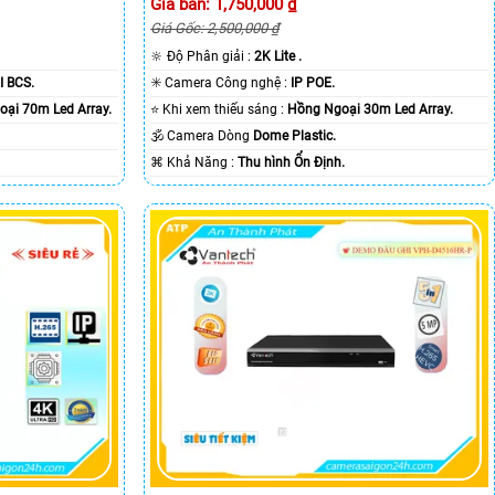
Giá bán: 1,750,000 ₫
Giá Gốc: 2,500,000 ₫
🔆 Độ Phân giải :
2K Lite .
I BCS.
✳️ Camera Công nghệ :
IP POE.
ại 70m Led Array.
⭐ Khi xem thiếu sáng :
Hồng Ngoại 30m Led Array.
🕉️ Camera Dòng
Dome Plastic.
️⌘ Khả Năng :
Thu hình Ổn Định.