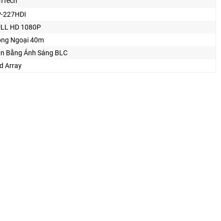
nTech
-227HDI
LL HD 1080P
ng Ngoại 40m
n Bằng Ánh Sáng BLC
d Array