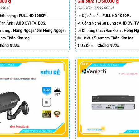
,000 ₫
Giá bán: 1,750,000 ₫
,000 ₫
Giá Gốc: 2,500,000 ₫
nh chất lượng :
FULL HD 1080P .
️👀 Độ sắc nét :
FULL HD 1080P .
👍 Công Nghệ Hình Ảnh :
AHD CVI TVI BCS.
🌠 Công Nghệ Sử Dụng :
AHD CVI TV
🌔 Khi xem thiếu sáng :
Hồng Ngoại 40m Hồng Ngoại
🌙 Khoảng Cách Ban Đêm :
Hồng Ngo
amera
Thân Kim loại.
🕸️ Thiết Kế Camera
Thân Kim loại.
hống Nước.
️🎙 Ưu Điểm :
Chống Nước.