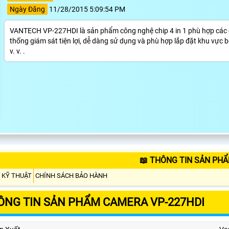
Ngày Đăng
11/28/2015 5:09:54 PM
VANTECH VP-227HDI là sản phẩm công nghệ chip 4 in 1 phù hợp các ch
thống giám sát tiện lợi, dễ dàng sử dụng và phù hợp lắp đặt khu vực bê
v. v. .
📖 THÔNG TIN SẢN PHẨ
 KỸ THUẬT
CHÍNH SÁCH BẢO HÀNH
ÔNG TIN SẢN PHẨM CAMERA VP-227HDI