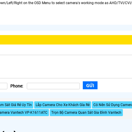
own/Left/Right on the OSD Menu to select camera's working mode as AHD/TVI/CV
Phone:
 Sát Giá Rẻ Uy Tín
Lắp Camera Cho Xe Khách Gía Rẻ
Có Nên Sử Dụng Camera
Camera Vantech VP-K1611ATC
Trọn Bộ Camera Quan Sát Gia Đình Vantech