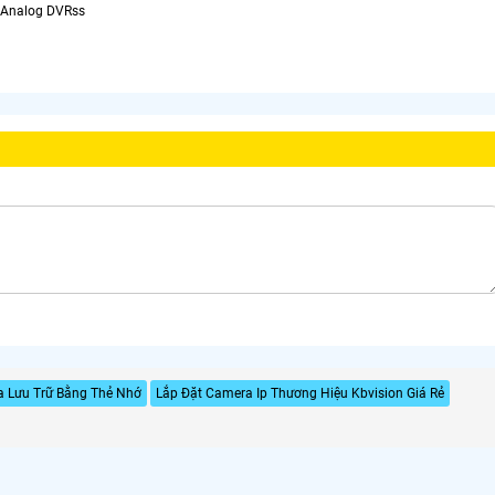
I/Analog DVRss
 Lưu Trữ Bằng Thẻ Nhớ
Lắp Đặt Camera Ip Thương Hiệu Kbvision Giá Rẻ