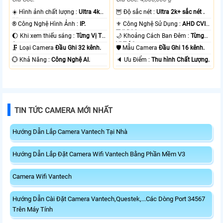
☀️ Hình ảnh chất lượng :
Ultra 4k
🦉 Độ sắc nét :
Ultra 2k+ sắc nét .
👍🏾 .
®️ Công Nghệ Hình Ảnh :
IP.
⚜️ Công Nghệ Sử Dụng :
AHD CVI
TVI BCS.
🌔 Khi xem thiếu sáng :
Từng Vị Trí
🌙 Khoảng Cách Ban Đêm :
Từng
Camera .
Vị Trí Camera .
🗜️ Loại Camera
Đầu Ghi 32 kênh.
🛡 Mẫu Camera
Đầu Ghi 16 kênh.
️💮 Khả Năng :
Công Nghệ AI.
️🔈 Ưu Điểm :
Thu hình Chất Lượng.
TIN TỨC CAMERA MỚI NHẤT
Hướng Dẫn Lắp Camera Vantech Tại Nhà
Hướng Dẫn Lắp Đặt Camera Wifi Vantech Bằng Phần Mềm V3
Camera Wifi Vantech
Hướng Dẫn Cài Đặt Camera Vantech,Questek,...Các Dòng Port 34567
Trên Máy Tính