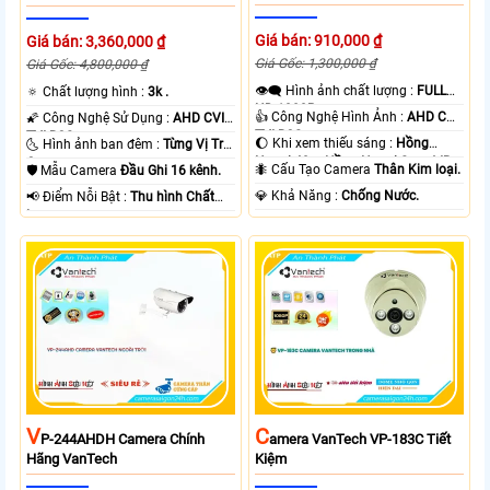
Giá bán: 910,000 ₫
Giá bán: 3,360,000 ₫
Giá Gốc: 1,300,000 ₫
Giá Gốc: 4,800,000 ₫
👁️‍🗨 Hình ảnh chất lượng :
FULL
🔅 Chất lượng hình :
3k .
HD 1080P .
👍 Công Nghệ Hình Ảnh :
AHD CVI
🌠 Công Nghệ Sử Dụng :
AHD CVI
TVI BCS.
TVI BCS.
🌔 Khi xem thiếu sáng :
Hồng
🌜 Hình ảnh ban đêm :
Từng Vị Trí
Ngoại 40m Hồng Ngoại Smart IR.
Camera .
🐜 Cấu Tạo Camera
Thân Kim loại.
🛡 Mẫu Camera
Đầu Ghi 16 kênh.
️💎 Khả Năng :
Chống Nước.
️📢 Điểm Nỗi Bật :
Thu hình Chất
Lượng.
V
C
P-244AHDH Camera Chính
Amera VanTech VP-183C Tiết
Hãng VanTech
Kiệm