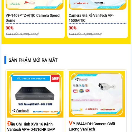
VP-1409PTZ-A|T|C Camera Speed
Camera Giá Rẻ VanTech VP-
Dome
1500A|T|C
30%
30%
Giá Gốc: 3,980,000 ₫
Giá Gốc: 1,300,000 ₫
SẢN PHẨM MỚI RA MẮT
V
Đ
P-254AHDH Camera Chất
Ầu Ghi Hình XVR 16 Kênh
Lượng VanTech
Vantech VPH-D4516HR 5MP