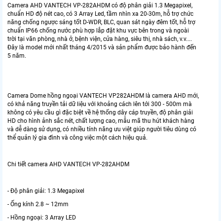
Camera AHD VANTECH VP-282AHDM có độ phân giải 1.3 Megapixel,
chuẩn HD độ nét cao, có 3 Array Led, tầm nhìn xa 20-30m, hỗ trợ chức
năng chống ngược sáng tốt D-WDR, BLC, quan sát ngày đêm tốt, hỗ trợ
chuẩn IP66 chống nước phù hợp lắp đặt khu vực bên trong và ngoài
trời tại văn phòng, nhà ở, bệnh viện, cửa hàng, siêu thị, nhà sách, v.v....
Đây là model mới nhất tháng 4/2015 và sản phẩm được bảo hành đến
5 năm.
Camera Dome hồng ngoại VANTECH VP282AHDM là camera AHD mới,
có khả năng truyền tải dữ liệu với khoảng cách lên tới 300 - 500m mà
không có yêu cầu gì đặc biệt về hệ thống dây cáp truyền, độ phân giải
HD cho hình ảnh sắc nét, chất lượng cao, mẫu mã thu hút khách hàng
và dễ dàng sử dụng, có nhiều tính năng ưu việt giúp người tiêu dùng có
thể quản lý gia đình và công việc một cách hiệu quả.
Chi tiết camera AHD VANTECH VP-282AHDM
- Độ phân giải: 1.3 Megapixel
- Ống kính 2.8 ~ 12mm
- Hồng ngoại: 3 Array LED