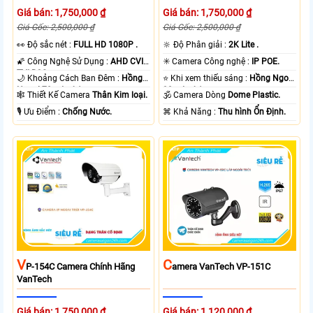
Giá bán: 1,750,000 ₫
Giá bán: 1,750,000 ₫
Giá Gốc: 2,500,000 ₫
Giá Gốc: 2,500,000 ₫
️👀 Độ sắc nét :
FULL HD 1080P .
🔆 Độ Phân giải :
2K Lite .
🌠 Công Nghệ Sử Dụng :
AHD CVI
✳️ Camera Công nghệ :
IP POE.
TVI BCS.
🌙 Khoảng Cách Ban Đêm :
Hồng
⭐ Khi xem thiếu sáng :
Hồng Ngoại
Ngoại 70m Led Array.
30m Led Array.
🕸️ Thiết Kế Camera
Thân Kim loại.
🕉️ Camera Dòng
Dome Plastic.
️🎙 Ưu Điểm :
Chống Nước.
️⌘ Khả Năng :
Thu hình Ổn Định.
V
C
P-154C Camera Chính Hãng
Amera VanTech VP-151C
VanTech
Giá bán: 1,750,000 ₫
Giá bán: 1,120,000 ₫