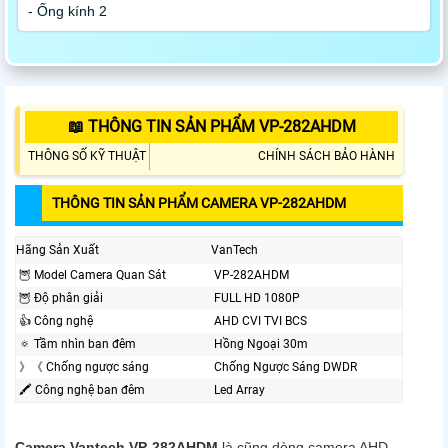
- Ống kính 2
📖 THÔNG TIN SẢN PHẨM VP-282AHDM
THÔNG SỐ KỸ THUẬT
CHÍNH SÁCH BẢO HÀNH
THÔNG TIN SẢN PHẨM CAMERA VP-282AHDM
Hãng Sản Xuất
VanTech
🦉 Model Camera Quan Sát
VP-282AHDM
🦉 Độ phân giải
FULL HD 1080P
👍 Công nghệ
AHD CVI TVI BCS
🔅 Tầm nhìn ban đêm
Hồng Ngoại 30m
》《 Chống ngược sáng
Chống Ngược Sáng DWDR
🖍 Công nghệ ban đêm
Led Array
Camera Vantech VP-282AHDM
là cũng dòng camera AHD