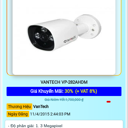
VANTECH VP-282AHDM
Giá Khuyến Mãi:
30%
(+ VAT 8%)
Giá Niêm Yết:1,700,000 ₫
Thương Hiệu
VanTech
Ngày Đăng
11/4/2015 2:44:03 PM
- Độ phân giải: 1. 3 Megapixel