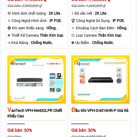
Giá Gốc: 2,500,000 ₫
Giá Gốc: 1,600,000 ₫
💯 Hình ảnh chất lượng :
2K Lite .
️⚡ Độ sắc nét :
2K Lite .
⚛️ Công Nghệ Hình Ảnh :
IP POE.
🏆 Công Nghệ Sử Dụng :
IP POE.
🔴 Khi xem thiếu sáng :
Hồng
🔅 Khoảng Cách Ban Đêm :
Hồng
Ngoại 60m Led Array.
Ngoại 40m ONVIF.
❄ Thiết Kế Camera
Thân Kim loại.
💦 Loại Camera
Thân Kim loại.
️⇝ Khả Năng :
Chống Nước.
️✤ Ưu Điểm :
Chống Nước.
V
Đ
AnTech VPH-N4432LPR Chiết
Ầu Ghi VPH-D4516HR-P Giá Rẻ
Khấu Cao
Giá bán: 30%
Giá bán: 30%
Giá Gốc:
Giá Gốc: 4,800,000 ₫