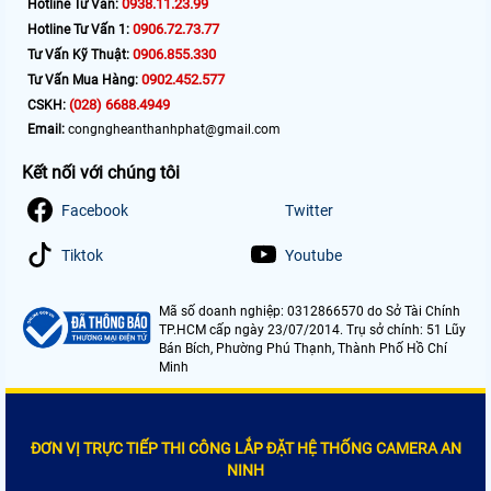
0938.11.23.99
Hotline Tư Vấn:
0906.72.73.77
Hotline Tư Vấn 1:
0906.855.330
Tư Vấn Kỹ Thuật:
0902.452.577
Tư Vấn Mua Hàng:
(028) 6688.4949
CSKH:
Email:
congngheanthanhphat@gmail.com
Kết nối với chúng tôi
Facebook
Twitter
Tiktok
Youtube
Mã số doanh nghiệp: 0312866570 do Sở Tài Chính
TP.HCM cấp ngày 23/07/2014. Trụ sở chính: 51 Lũy
Bán Bích, Phường Phú Thạnh, Thành Phố Hồ Chí
Minh
ĐƠN VỊ TRỰC TIẾP THI CÔNG LẮP ĐẶT HỆ THỐNG CAMERA AN
NINH