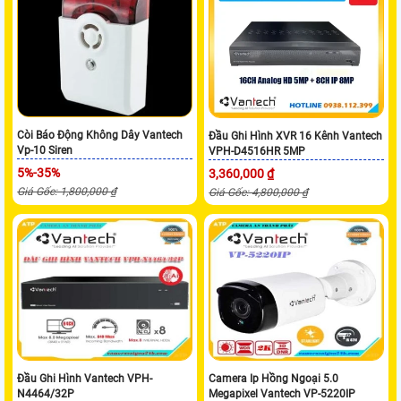
Còi Báo Động Không Dây Vantech
Đầu Ghi Hình XVR 16 Kênh Vantech
Vp-10 Siren
VPH-D4516HR 5MP
5%-35%
3,360,000 ₫
Giá Gốc: 1,800,000 ₫
Giá Gốc: 4,800,000 ₫
Đầu Ghi Hình Vantech VPH-
Camera Ip Hồng Ngoại 5.0
N4464/32P
Megapixel Vantech VP-5220IP