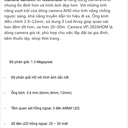
nhưng ổn định hơn và hình ảnh đẹp hơn. Với những tính
năng vuợt trội của dòng camera AHD như tính năng chống
nguợc sáng, khả năng truyền dẫn tín hiệu đi xa, Ống kính
điều chỉnh 2.8~12mm, sử dung 3 Led Array giúp quan sát
ban đêm tốt hơn, xa hơn 20~30m. Camera VP-282AHDM là
dòng camera giá rẻ
, phù hợp cho việc lắp đặt tại gia đình,
tiệm thuốc tây, shop thời trang...
Độ phân giải: 1.3 Megapixel.
- Độ phân giải HD với hình ảnh sắc nét.
- Ống kính: 3.6 mm (6mm, 8mm, 12mm).
- Tầm quan sát hồng ngoại: 3 đèn ARRAY LED.
- Số đèn LED hồng ngoại: 20 – 30 mét.