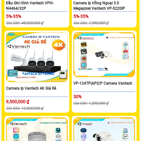
Đầu Ghi Hình Vantech VPH-
Camera Ip Hồng Ngoại 5.0
N4464/32P
Megapixel Vantech VP-5220IP
5%-35%
5%-35%
Giá Gốc: 48,000,000 ₫
Giá Gốc: 1,980,000 ₫
VP-124TP|AP|CP Camera Vantech
Camera Ip Vantech 4K Giá Rẻ
30%
9,500,000 ₫
Giá Gốc: 1,200,000 ₫
Giá Gốc: 12,500,000 ₫