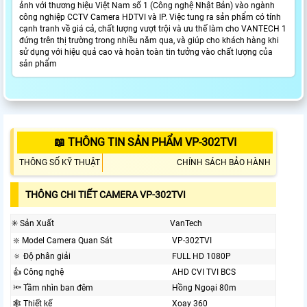
ảnh với thương hiệu Việt Nam số 1 (Công nghệ Nhật Bản) vào ngành
công nghiệp CCTV Camera HDTVI và IP. Việc tung ra sản phẩm có tính
cạnh tranh về giá cả, chất lượng vượt trội và ưu thế làm cho VANTECH 1
đứng trên thị trường trong nhiều năm qua, và giúp cho khách hàng khi
sử dụng với hiệu quả cao và hoàn toàn tin tưởng vào chất lượng của
sản phẩm
📖 THÔNG TIN SẢN PHẨM VP-302TVI
THÔNG SỐ KỸ THUẬT
CHÍNH SÁCH BẢO HÀNH
THÔNG CHI TIẾT CAMERA VP-302TVI
✳️ Sản Xuất
VanTech
❇️ Model Camera Quan Sát
VP-302TVI
🔅 Độ phân giải
FULL HD 1080P
👍 Công nghệ
AHD CVI TVI BCS
🔦 Tầm nhìn ban đêm
Hồng Ngoại 80m
🕸️ Thiết kế
Xoay 360