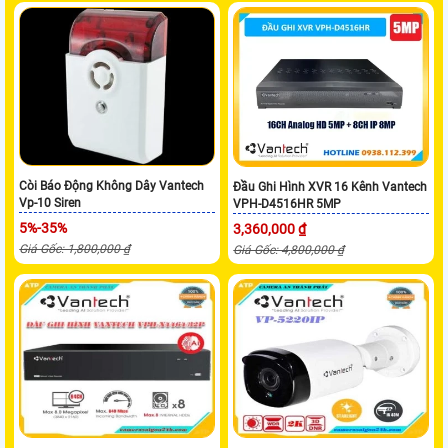
Còi Báo Động Không Dây Vantech
Đầu Ghi Hình XVR 16 Kênh Vantech
Vp-10 Siren
VPH-D4516HR 5MP
5%-35%
3,360,000 ₫
Giá Gốc: 1,800,000 ₫
Giá Gốc: 4,800,000 ₫