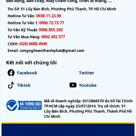
báo động, báo cháy, máy chấm công, thiết bị mạng, ...
Trụ Sở:
51 Lũy Bán Bích, Phường Phú Thạnh, TP. Hồ Chí Minh
0938.11.23.99
Hotline Tư Vấn:
0906.72.73.77
Hotline Tư Vấn 1:
0906.855.330
Tư Vấn Kỹ Thuật:
0902.452.577
Tư Vấn Mua Hàng:
(028) 6688.4949
CSKH:
Email:
congngheanthanhphat@gmail.com
Kết nối với chúng tôi
Facebook
Twitter
Tiktok
Youtube
Mã số doanh nghiệp: 0312866570 do Sở Tài Chính
TP.HCM cấp ngày 23/07/2014. Trụ sở chính: 51
Lũy Bán Bích, Phường Phú Thạnh, Thành Phố Hồ
Chí Minh