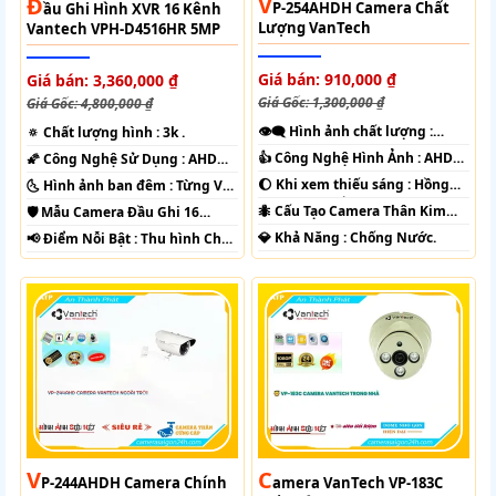
V
Đ
P-254AHDH Camera Chất
Ầu Ghi Hình XVR 16 Kênh
Lượng VanTech
Vantech VPH-D4516HR 5MP
Giá bán: 910,000 ₫
Giá bán: 3,360,000 ₫
Giá Gốc: 1,300,000 ₫
Giá Gốc: 4,800,000 ₫
👁️‍🗨 Hình ảnh chất lượng :
🔅 Chất lượng hình :
3k .
FULL HD 1080P .
👍 Công Nghệ Hình Ảnh :
AHD
🌠 Công Nghệ Sử Dụng :
AHD
CVI TVI BCS.
CVI TVI BCS.
🌔 Khi xem thiếu sáng :
Hồng
🌜 Hình ảnh ban đêm :
Từng Vị
Ngoại 40m Hồng Ngoại Smart
Trí Camera .
🐜 Cấu Tạo Camera
Thân Kim
🛡 Mẫu Camera
Đầu Ghi 16
IR.
loại.
kênh.
️💎 Khả Năng :
Chống Nước.
️📢 Điểm Nỗi Bật :
Thu hình Chất
Lượng.
V
C
P-244AHDH Camera Chính
Amera VanTech VP-183C