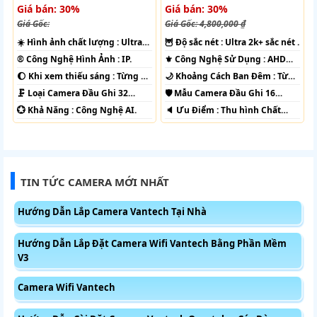
Giá bán: 30%
Giá bán: 30%
Giá Gốc:
Giá Gốc: 4,800,000 ₫
☀️ Hình ảnh chất lượng :
Ultra
🦉 Độ sắc nét :
Ultra 2k+ sắc nét .
4k 👍🏾 .
®️ Công Nghệ Hình Ảnh :
IP.
⚜️ Công Nghệ Sử Dụng :
AHD
CVI TVI BCS.
🌔 Khi xem thiếu sáng :
Từng Vị
🌙 Khoảng Cách Ban Đêm :
Từng
Trí Camera .
Vị Trí Camera .
🗜️ Loại Camera
Đầu Ghi 32
🛡 Mẫu Camera
Đầu Ghi 16
kênh.
kênh.
️💮 Khả Năng :
Công Nghệ AI.
️🔈 Ưu Điểm :
Thu hình Chất
Lượng.
TIN TỨC CAMERA MỚI NHẤT
Hướng Dẫn Lắp Camera Vantech Tại Nhà
Hướng Dẫn Lắp Đặt Camera Wifi Vantech Bằng Phần Mềm
V3
Camera Wifi Vantech