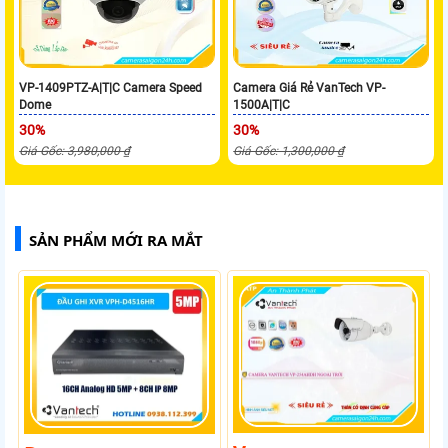
VP-1409PTZ-A|T|C Camera Speed
Camera Giá Rẻ VanTech VP-
Dome
1500A|T|C
30%
30%
Giá Gốc: 3,980,000 ₫
Giá Gốc: 1,300,000 ₫
SẢN PHẨM MỚI RA MẮT