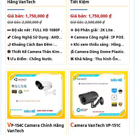
Hãng VanTech
Tiết Kiệm
Giá bán: 1,750,000 ₫
Giá bán: 1,750,000 ₫
Giá Gốc: 2,500,000 ₫
Giá Gốc: 2,500,000 ₫
️👀 Độ sắc nét :
FULL HD 1080P .
🔆 Độ Phân giải :
2K Lite .
🌠 Công Nghệ Sử Dụng :
AHD
✳️ Camera Công nghệ :
IP POE.
CVI TVI BCS.
🌙 Khoảng Cách Ban Đêm :
⭐ Khi xem thiếu sáng :
Hồng
Hồng Ngoại 70m Led Array.
Ngoại 30m Led Array.
🕸️ Thiết Kế Camera
Thân Kim
🕉️ Camera Dòng
Dome Plastic.
loại.
️🎙 Ưu Điểm :
Chống Nước.
️⌘ Khả Năng :
Thu hình Ổn
Định.
V
C
P-154C Camera Chính Hãng
Amera VanTech VP-151C
VanTech