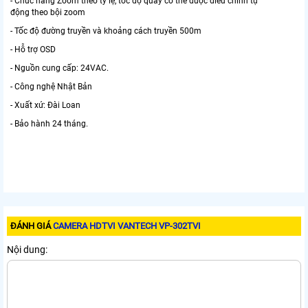
- Chức năng Zoom theo tỷ lệ, tốc độ quay có thể được điều chỉnh tự
động theo bội zoom
- Tốc độ đường truyền và khoảng cách truyền 500m
- Hỗ trợ OSD
- Nguồn cung cấp: 24VAC.
- Công nghệ Nhật Bản
- Xuất xứ: Đài Loan
- Bảo hành 24 tháng.
ĐÁNH GIÁ
CAMERA HDTVI VANTECH VP-302TVI
Nội dung: