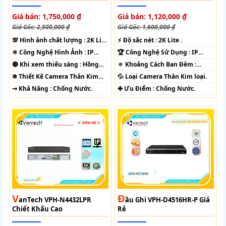
Giá bán: 1,750,000 ₫
Giá bán: 1,120,000 ₫
Giá Gốc: 2,500,000 ₫
Giá Gốc: 1,600,000 ₫
💯 Hình ảnh chất lượng :
2K Lite
️⚡ Độ sắc nét :
2K Lite .
.
⚛️ Công Nghệ Hình Ảnh :
IP
🏆 Công Nghệ Sử Dụng :
IP
POE.
POE.
🔴 Khi xem thiếu sáng :
Hồng
🔅 Khoảng Cách Ban Đêm :
Ngoại 60m Led Array.
Hồng Ngoại 40m ONVIF.
❄ Thiết Kế Camera
Thân Kim
💦 Loại Camera
Thân Kim loại.
loại.
️⇝ Khả Năng :
Chống Nước.
️✤ Ưu Điểm :
Chống Nước.
V
Đ
AnTech VPH-N4432LPR
Ầu Ghi VPH-D4516HR-P Giá
Chiết Khấu Cao
Rẻ