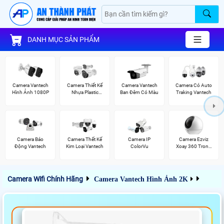
DANH MỤC SẢN PHẨM
Camera Vantech
Camera Thiết Kế
Camera Vantech
Camera Có Auto
Hình Ảnh 1080P
Nhựa Plastic
Ban Đêm Có Màu
Traking Vantech
Vantech
Camera Báo
Camera Thết Kế
Camera IP
Camera Ezviz
Động Vantech
Kim Loại Vantech
ColorVu
Xoay 360 Trong
Nhà
Camera Wifi Chính Hãng
Camera Vantech Hình Ảnh 2K