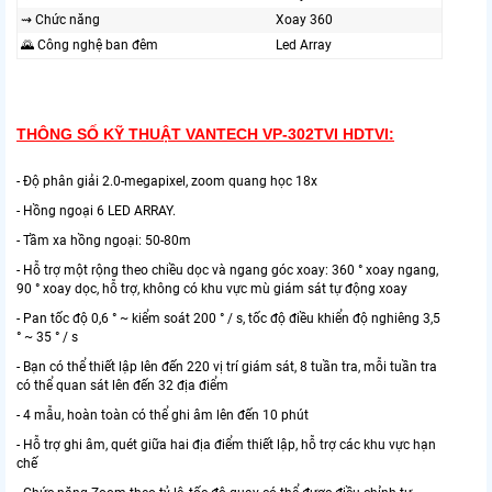
⇝ Chức năng
Xoay 360
🌄 Công nghệ ban đêm
Led Array
THÔNG SỐ KỸ THUẬT
VANTECH
VP-302TVI HDTVI:
- Độ phân giải 2.0-megapixel, zoom quang học 18x
- Hồng ngoại 6 LED ARRAY.
- Tầm xa hồng ngoại: 50-80m
- Hỗ trợ một rộng theo chiều dọc và ngang góc xoay: 360 ° xoay ngang,
90 ° xoay dọc, hỗ trợ, không có khu vực mù giám sát tự động xoay
- Pan tốc độ 0,6 ° ~ kiểm soát 200 ° / s, tốc độ điều khiển độ nghiêng 3,5
° ~ 35 ° / s
- Bạn có thể thiết lập lên đến 220 vị trí giám sát, 8 tuần tra, mỗi tuần tra
có thể quan sát lên đến 32 địa điểm
- 4 mẫu, hoàn toàn có thể ghi âm lên đến 10 phút
- Hỗ trợ ghi âm, quét giữa hai địa điểm thiết lập, hỗ trợ các khu vực hạn
chế