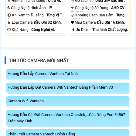
☀️ Hình ảnh chất lượng :
Ultra 4k
🦉 Độ sắc nét :
Ultra 2k+ sắc nét .
👍🏾 .
®️ Công Nghệ Hình Ảnh :
IP.
⚜️ Công Nghệ Sử Dụng :
AHD CVI
TVI BCS.
🌔 Khi xem thiếu sáng :
Từng Vị Trí
🌙 Khoảng Cách Ban Đêm :
Từng
Camera .
Vị Trí Camera .
🗜️ Loại Camera
Đầu Ghi 32 kênh.
🛡 Mẫu Camera
Đầu Ghi 16 kênh.
️💮 Khả Năng :
Công Nghệ AI.
️🔈 Ưu Điểm :
Thu hình Chất Lượng.
TIN TỨC CAMERA MỚI NHẤT
Hướng Dẫn Lắp Camera Vantech Tại Nhà
Hướng Dẫn Lắp Đặt Camera Wifi Vantech Bằng Phần Mềm V3
Camera Wifi Vantech
Hướng Dẫn Cài Đặt Camera Vantech,Questek,...Các Dòng Port 34567
Trên Máy Tính
Phân Phối Camera Vantech Chính Hãng