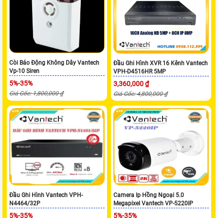
Còi Báo Động Không Dây Vantech
Đầu Ghi Hình XVR 16 Kênh Vantech
Vp-10 Siren
VPH-D4516HR 5MP
5%-35%
3,360,000 ₫
Giá Gốc: 1,800,000 ₫
Giá Gốc: 4,800,000 ₫
Đầu Ghi Hình Vantech VPH-
Camera Ip Hồng Ngoại 5.0
N4464/32P
Megapixel Vantech VP-5220IP
5%-35%
5%-35%