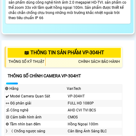
sản phẩm dùng công nghệ hình ảnh 2.0 megapiel HD-TVI. sản phẩm co
thể zoom 33x với tầm quét hồng ngoại 100m. Sản phẩm được thiết kế
chắc chắn chống chịu trong những môi trường khắc nhiệt ngoài trời
theo tiêu chuẩn IP 66
📖 THÔNG TIN SẢN PHẨM VP-304HT
THÔNG SỐ KỸ THUẬT
CHÍNH SÁCH BẢO HÀNH
THÔNG SỐ CHÍNH CAMERA VP-304HT
🔴 Hãng
VanTech
✔️ Model Camera Quan Sát
VP-304HT
️👀 Độ phân giải
FULL HD 1080P
🕉️ Công nghệ
AHD CVI TVI BCS
🔳 Cảm biến hình ảnh
CMOS
❂ Tầm nhìn ban đêm
Hồng Ngoại 100m
》《 Chống ngược sáng
Cân Bịng Ánh Sáng BLC