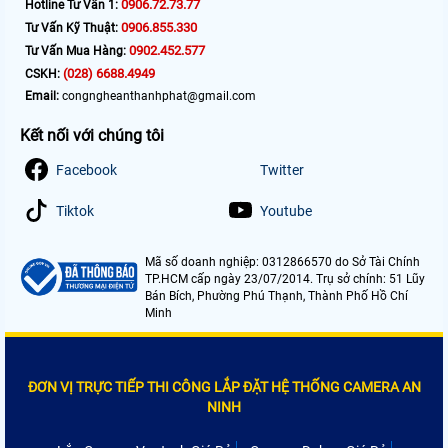
0906.72.73.77
Hotline Tư Vấn 1:
0906.855.330
Tư Vấn Kỹ Thuật:
0902.452.577
Tư Vấn Mua Hàng:
(028) 6688.4949
CSKH:
Email:
congngheanthanhphat@gmail.com
Kết nối với chúng tôi
Facebook
Twitter
Tiktok
Youtube
Mã số doanh nghiệp: 0312866570 do Sở Tài Chính
TP.HCM cấp ngày 23/07/2014. Trụ sở chính: 51 Lũy
Bán Bích, Phường Phú Thạnh, Thành Phố Hồ Chí
Minh
ĐƠN VỊ TRỰC TIẾP THI CÔNG LẮP ĐẶT HỆ THỐNG CAMERA AN
NINH