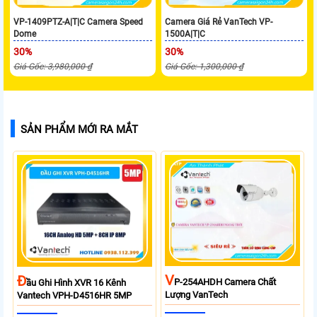
VP-1409PTZ-A|T|C Camera Speed
Camera Giá Rẻ VanTech VP-
Dome
1500A|T|C
30%
30%
Giá Gốc: 3,980,000 ₫
Giá Gốc: 1,300,000 ₫
SẢN PHẨM MỚI RA MẮT
V
Đ
P-254AHDH Camera Chất
Ầu Ghi Hình XVR 16 Kênh
Lượng VanTech
Vantech VPH-D4516HR 5MP