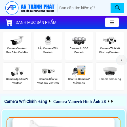
DANH MỤC SẢN PHẨM
Camera Vantech
Lắp Camera Wifi
Camera Ip 360
Camera Thết Kế
Ban Đêm Có Màu
Vantech
Vantech
Kim Loại Vantech
Camera Ip Ultra 2k
Camera Bảo Vệ
Báo Giá Camera 2
Camera Samsung
Vantech
Vành Đai Vantech
Mắt Imou
Camera Wifi Chính Hãng
Camera Vantech Hình Ảnh 2K