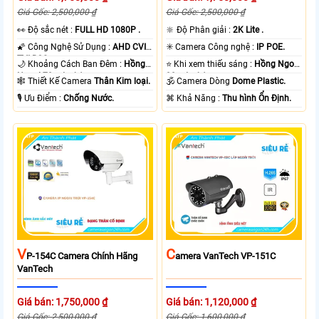
Giá Gốc: 2,500,000 ₫
Giá Gốc: 2,500,000 ₫
️👀 Độ sắc nét :
FULL HD 1080P .
🔆 Độ Phân giải :
2K Lite .
🌠 Công Nghệ Sử Dụng :
AHD CVI
✳️ Camera Công nghệ :
IP POE.
TVI BCS.
🌙 Khoảng Cách Ban Đêm :
Hồng
⭐ Khi xem thiếu sáng :
Hồng Ngoại
Ngoại 70m Led Array.
30m Led Array.
🕸️ Thiết Kế Camera
Thân Kim loại.
🕉️ Camera Dòng
Dome Plastic.
️🎙 Ưu Điểm :
Chống Nước.
️⌘ Khả Năng :
Thu hình Ổn Định.
V
C
P-154C Camera Chính Hãng
Amera VanTech VP-151C
VanTech
Giá bán: 1,750,000 ₫
Giá bán: 1,120,000 ₫
Giá Gốc: 2,500,000 ₫
Giá Gốc: 1,600,000 ₫