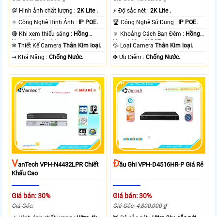
💯 Hình ảnh chất lượng :
2K Lite .
️⚡ Độ sắc nét :
2K Lite .
⚛️ Công Nghệ Hình Ảnh :
IP POE.
🏆 Công Nghệ Sử Dụng :
IP POE.
🔴 Khi xem thiếu sáng :
Hồng
🔅 Khoảng Cách Ban Đêm :
Hồng
Ngoại 60m Led Array.
Ngoại 40m ONVIF.
❄ Thiết Kế Camera
Thân Kim loại.
💦 Loại Camera
Thân Kim loại.
️⇝ Khả Năng :
Chống Nước.
️✤ Ưu Điểm :
Chống Nước.
V
Đ
AnTech VPH-N4432LPR Chiết
Ầu Ghi VPH-D4516HR-P Giá Rẻ
Khấu Cao
Giá bán: 30%
Giá bán: 30%
Giá Gốc:
Giá Gốc: 4,800,000 ₫