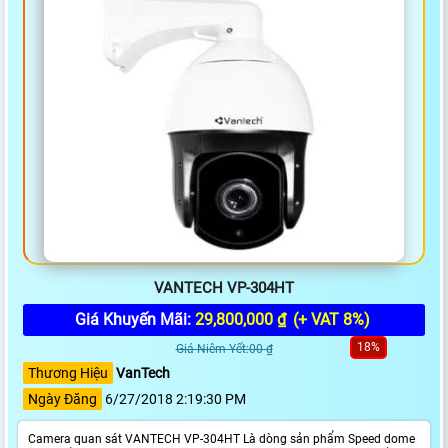
VANTECH VP-304HT
Giá Khuyến Mãi:
29,800,000 ₫
(+ VAT 8%)
18%
Giá Niêm Yết:00 ₫
Thương Hiệu
VanTech
Ngày Đăng
6/27/2018 2:19:30 PM
Camera quan sát VANTECH VP-304HT Là dòng sản phẩm Speed dome