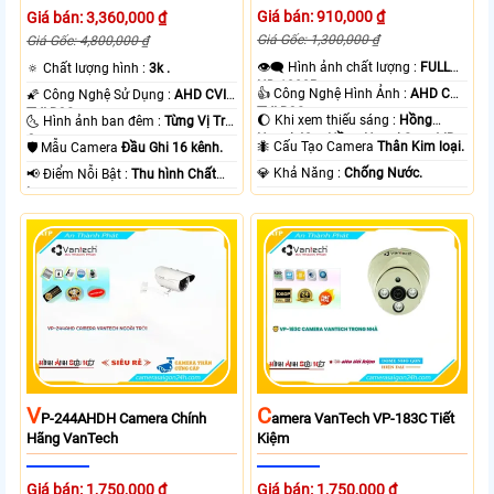
Giá bán: 910,000 ₫
Giá bán: 3,360,000 ₫
Giá Gốc: 1,300,000 ₫
Giá Gốc: 4,800,000 ₫
👁️‍🗨 Hình ảnh chất lượng :
FULL
🔅 Chất lượng hình :
3k .
HD 1080P .
👍 Công Nghệ Hình Ảnh :
AHD CVI
🌠 Công Nghệ Sử Dụng :
AHD CVI
TVI BCS.
TVI BCS.
🌔 Khi xem thiếu sáng :
Hồng
🌜 Hình ảnh ban đêm :
Từng Vị Trí
Ngoại 40m Hồng Ngoại Smart IR.
Camera .
🐜 Cấu Tạo Camera
Thân Kim loại.
🛡 Mẫu Camera
Đầu Ghi 16 kênh.
️💎 Khả Năng :
Chống Nước.
️📢 Điểm Nỗi Bật :
Thu hình Chất
Lượng.
V
C
P-244AHDH Camera Chính
Amera VanTech VP-183C Tiết
Hãng VanTech
Kiệm
Giá bán: 1,750,000 ₫
Giá bán: 1,750,000 ₫