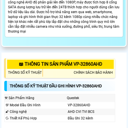
công nghệ AHD độ phân giải lên đến 1080P, máy được tích hợp 8 cổng
SATA dung lượng lưu trữ lên đến 24TB thích hợp cho người dùng cần lưu
trữ dữ liệu lâu dài. Được hỗ trợ khả năng xem qua web, smartphone,
laptop và ghi hình thời gian thực 32 kênh 1080p cùng nhiều chức năng
tiện lợi khác nên rất phù lớp lắp đặt cho những công trình quy mô lớn
cần lắp đặt nhiều camera như nhà xưởng, đường phố, siêu thị, trung tâm
thương mại
📖 THÔNG TIN SẢN PHẨM VP-32860AHD
THÔNG SỐ KỸ THUẬT
CHÍNH SÁCH BẢO HÀNH
THÔNG SỐ KỸ THUẬT ĐẦU GHI HÌNH VP-32860AHD
⚒ Sản Phẩm Hãng
Questek
💯 Model Đầu Ghi Hình
VP-32860AHD
🌠 Công nghệ
AHD CVI TVI BCS
💦 Thiết Kế Phù Hợp
Đầu Ghi 32 kênh