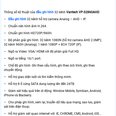
Thông số kỹ thuật của
đầu ghi hình
32 kênh
Vantech VP-32860AHD
:
–
Đầu ghi hình
32 kênh hỗ trợ camera Analog – AHD – IP.
– Chuẩn nén hình ảnh H.264.
– Chuẩn ghi hình HD720P/960H.
– Độ phân giải ghi hình: 32 kênh 1080N (hỗ trợ camera AHD 2.0MP);
32 kênh 960H (Analog); 1 kênh 1080P + 8CH 720P (IP).
– Ngõ ra Video: VGA/ HDMI với độ phân giải Full HD.
– Ngõ ra tiếng: 16/1 port.
– Chế độ ghi hình: Ghi theo cấu hình, ghi theo lịch trình, ghi theo
chuyển động.
– Hỗ trợ giao diện lưới và tìm kiếm thông minh.
– Hỗ trợ 8 ố cứng SATA dung lượng lên đến 24TB.
– Giám sát hiệu quả trên di động: Window Mobile, Symbian, Android,
iPhone và Blackerry.
– Cho phép ghi hình, xem lại, truyền dữ liệu qua mạng, sao lưu, giám
sát trên điện thoại.
– Hỗ trợ giám sát quan internet với: IE, CHROME, CMS, Android, iOS...