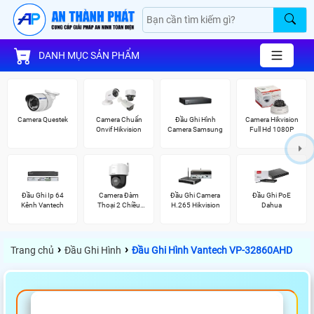
DANH MỤC SẢN PHẨM
Camera Questek
Camera Chuẩn
Đầu Ghi Hình
Camera Hikvision
Onvif Hikvision
Camera Samsung
Full Hd 1080P
Đầu Ghi Ip 64
Camera Đàm
Đầu Ghi Camera
Đầu Ghi PoE
Kênh Vantech
Thoại 2 Chiều
H.265 Hikvision
Dahua
Hikvision
›
›
Trang chủ
Đầu Ghi Hình
Đầu Ghi Hình Vantech VP-32860AHD