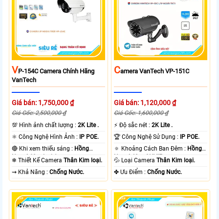
V
C
P-154C Camera Chính Hãng
Amera VanTech VP-151C
VanTech
Giá bán: 1,750,000 ₫
Giá bán: 1,120,000 ₫
Giá Gốc: 2,500,000 ₫
Giá Gốc: 1,600,000 ₫
💯 Hình ảnh chất lượng :
2K Lite .
️⚡ Độ sắc nét :
2K Lite .
⚛️ Công Nghệ Hình Ảnh :
IP POE.
🏆 Công Nghệ Sử Dụng :
IP POE.
🔴 Khi xem thiếu sáng :
Hồng
🔅 Khoảng Cách Ban Đêm :
Hồng
Ngoại 60m Led Array.
Ngoại 40m ONVIF.
❄ Thiết Kế Camera
Thân Kim loại.
💦 Loại Camera
Thân Kim loại.
️⇝ Khả Năng :
Chống Nước.
️✤ Ưu Điểm :
Chống Nước.