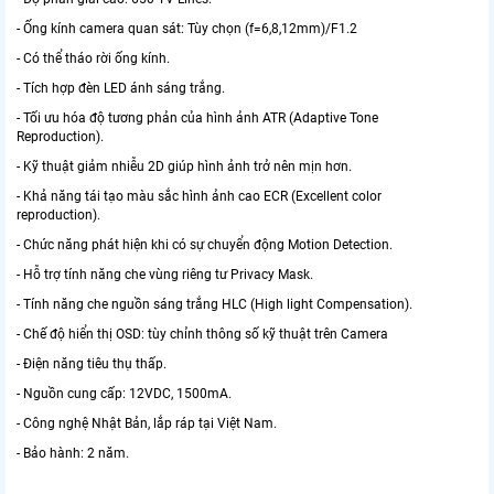
- Ống kính camera quan sát: Tùy chọn (f=6,8,12mm)/F1.2
- Có thể tháo rời ống kính.
- Tích hợp đèn LED ánh sáng trắng.
- Tối ưu hóa độ tương phản của hình ảnh ATR (Adaptive Tone
Reproduction).
- Kỹ thuật giảm nhiễu 2D giúp hình ảnh trở nên mịn hơn.
- Khả năng tái tạo màu sắc hình ảnh cao ECR (Excellent color
reproduction).
- Chức năng phát hiện khi có sự chuyển động Motion Detection.
- Hỗ trợ tính năng che vùng riêng tư Privacy Mask.
- Tính năng che nguồn sáng trắng HLC (High light Compensation).
- Chế độ hiển thị OSD: tùy chỉnh thông số kỹ thuật trên Camera
- Điện năng tiêu thụ thấp.
- Nguồn cung cấp: 12VDC, 1500mA.
- Công nghệ Nhật Bản, lắp ráp tại Việt Nam.
- Bảo hành: 2 năm.