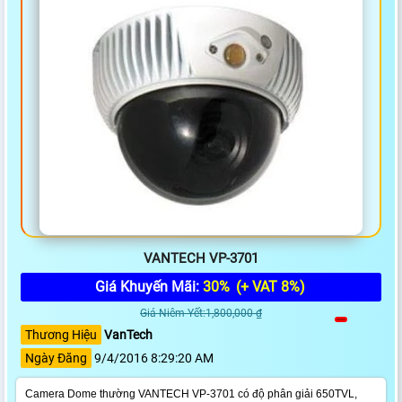
VANTECH VP-3701
Giá Khuyến Mãi:
30%
(+ VAT 8%)
Giá Niêm Yết:1,800,000 ₫
Thương Hiệu
VanTech
Ngày Đăng
9/4/2016 8:29:20 AM
Camera Dome thường VANTECH VP-3701 có độ phân giải 650TVL,