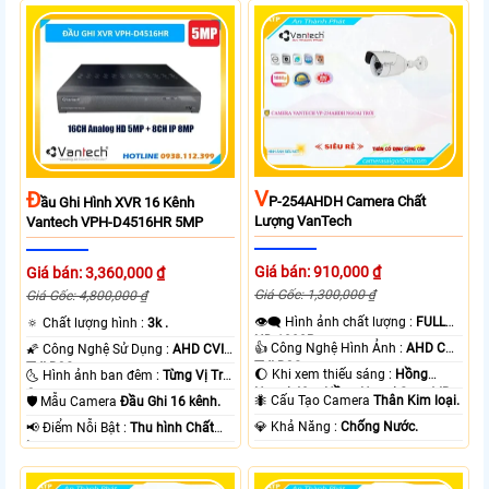
V
Đ
P-254AHDH Camera Chất
Ầu Ghi Hình XVR 16 Kênh
Lượng VanTech
Vantech VPH-D4516HR 5MP
Giá bán: 910,000 ₫
Giá bán: 3,360,000 ₫
Giá Gốc: 1,300,000 ₫
Giá Gốc: 4,800,000 ₫
👁️‍🗨 Hình ảnh chất lượng :
FULL
🔅 Chất lượng hình :
3k .
HD 1080P .
👍 Công Nghệ Hình Ảnh :
AHD CVI
🌠 Công Nghệ Sử Dụng :
AHD CVI
TVI BCS.
TVI BCS.
🌔 Khi xem thiếu sáng :
Hồng
🌜 Hình ảnh ban đêm :
Từng Vị Trí
Ngoại 40m Hồng Ngoại Smart IR.
Camera .
🐜 Cấu Tạo Camera
Thân Kim loại.
🛡 Mẫu Camera
Đầu Ghi 16 kênh.
️💎 Khả Năng :
Chống Nước.
️📢 Điểm Nỗi Bật :
Thu hình Chất
Lượng.