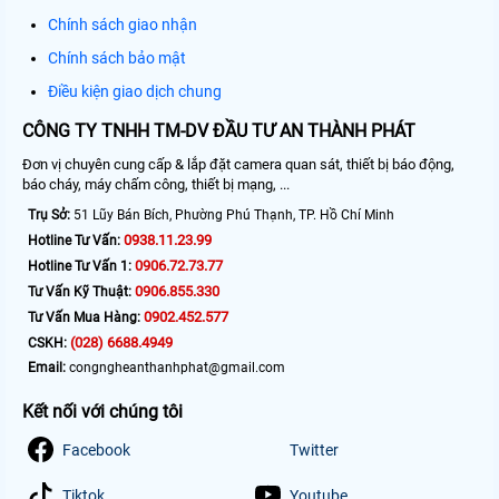
Chính sách giao nhận
Chính sách bảo mật
Điều kiện giao dịch chung
CÔNG TY TNHH TM-DV ĐẦU TƯ AN THÀNH PHÁT
Đơn vị chuyên cung cấp & lắp đặt camera quan sát, thiết bị báo động,
báo cháy, máy chấm công, thiết bị mạng, ...
Trụ Sở:
51 Lũy Bán Bích, Phường Phú Thạnh, TP. Hồ Chí Minh
0938.11.23.99
Hotline Tư Vấn:
0906.72.73.77
Hotline Tư Vấn 1:
0906.855.330
Tư Vấn Kỹ Thuật:
0902.452.577
Tư Vấn Mua Hàng:
(028) 6688.4949
CSKH:
Email:
congngheanthanhphat@gmail.com
Kết nối với chúng tôi
Facebook
Twitter
Tiktok
Youtube