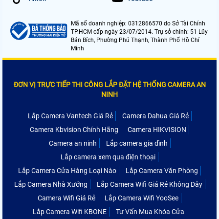
Mã số doanh nghiệp: 0312866570 do Sở Tài Chính
TP.HCM cấp ngày 23/07/2014. Trụ sở chính: 51 Lũy
Bán Bích, Phường Phú Thạnh, Thành Phố Hồ Chí
Minh
ĐƠN VỊ TRỰC TIẾP THI CÔNG LẮP ĐẶT HỆ THỐNG CAMERA AN
NINH
Lắp Camera Vantech Giá Rẻ
Camera Dahua Giá Rẻ
Camera Kbvision Chính Hãng
Camera HIKVISION
Camera an ninh
Lắp camera gia đình
Lắp camera xem qua điện thoại
Lắp Camera Cửa Hàng Loại Nào
Lắp Camera Văn Phòng
Lắp Camera Nhà Xưởng
Lắp Camera Wifi Giá Rẻ Không Dây
Camera Wifi Giá Rẻ
Lắp Camera Wifi YooSee
Lắp Camera Wifi KBONE
Tư Vấn Mua Khóa Cửa