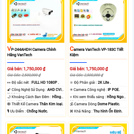
V
C
P-244AHDH Camera Chính
Amera VanTech VP-183C Tiết
Hãng VanTech
Kiệm
Giá bán: 1,750,000 ₫
Giá bán: 1,750,000 ₫
Giá Gốc: 2,500,000 ₫
Giá Gốc: 2,500,000 ₫
️👀 Độ sắc nét :
FULL HD 1080P .
🔆 Độ Phân giải :
2K Lite .
🌠 Công Nghệ Sử Dụng :
AHD CVI
✳️ Camera Công nghệ :
IP POE.
TVI BCS.
🌙 Khoảng Cách Ban Đêm :
Hồng
⭐ Khi xem thiếu sáng :
Hồng Ngoại
Ngoại 70m Led Array.
30m Led Array.
🕸️ Thiết Kế Camera
Thân Kim loại.
🕉️ Camera Dòng
Dome Plastic.
️🎙 Ưu Điểm :
Chống Nước.
️⌘ Khả Năng :
Thu hình Ổn Định.