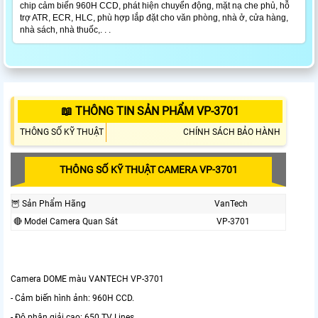
chip cảm biến 960H CCD, phát hiện chuyển động, mặt nạ che phủ, hỗ
trợ ATR, ECR, HLC, phù hợp lắp đặt cho văn phòng, nhà ở, cửa hàng,
nhà sách, nhà thuốc,. . .
📖 THÔNG TIN SẢN PHẨM VP-3701
THÔNG SỐ KỸ THUẬT
CHÍNH SÁCH BẢO HÀNH
THÔNG SỐ KỸ THUẬT CAMERA VP-3701
🦉 Sản Phẩm Hãng
VanTech
🔴 Model Camera Quan Sát
VP-3701
Camera DOME màu VANTECH VP-3701
- Cảm biến hình ảnh: 960H CCD.
- Độ phân giải cao: 650 TV Lines.