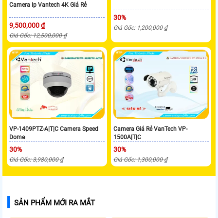
Camera Ip Vantech 4K Giá Rẻ
30%
9,500,000 ₫
Giá Gốc: 1,200,000 ₫
Giá Gốc: 12,500,000 ₫
VP-1409PTZ-A|T|C Camera Speed
Camera Giá Rẻ VanTech VP-
Dome
1500A|T|C
30%
30%
Giá Gốc: 3,980,000 ₫
Giá Gốc: 1,300,000 ₫
SẢN PHẨM MỚI RA MẮT