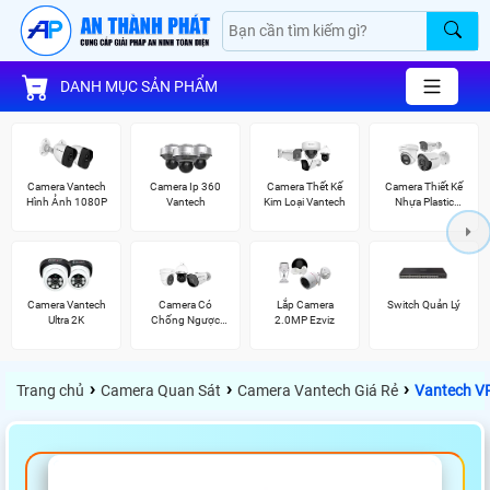
DANH MỤC SẢN PHẨM
Camera Vantech
Camera Ip 360
Camera Thết Kế
Camera Thiết Kế
Hình Ảnh 1080P
Vantech
Kim Loại Vantech
Nhựa Plastic
Vantech
Camera Vantech
Camera Có
Lắp Camera
Switch Quản Lý
Ultra 2K
Chống Ngược
2.0MP Ezviz
Sáng Vantech
›
›
›
Trang chủ
Camera Quan Sát
Camera Vantech Giá Rẻ
Vantech V