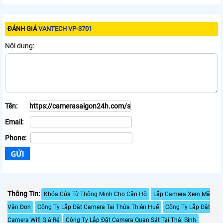
ĐÁNH GIÁ
VANTECH VP-3701
Nội dung:
Tên:
Email:
Phone:
Thông Tin:
Khóa Cửa Từ Thông Minh Cho Căn Hộ
Lắp Camera Xem Mã
Vận Đơn
Công Ty Lắp Đặt Camera Tại Thừa Thiên Huế
Công Ty Lắp Đặt
Camera Wifi Giá Rẻ
Công Ty Lắp Đặt Camera Quan Sát Tại Thái Bình