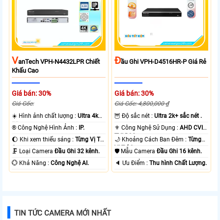
V
Đ
AnTech VPH-N4432LPR Chiết
Ầu Ghi VPH-D4516HR-P Giá Rẻ
Khấu Cao
Giá bán: 30%
Giá bán: 30%
Giá Gốc:
Giá Gốc: 4,800,000 ₫
☀️ Hình ảnh chất lượng :
Ultra 4k
🦉 Độ sắc nét :
Ultra 2k+ sắc nét .
👍🏾 .
®️ Công Nghệ Hình Ảnh :
IP.
⚜️ Công Nghệ Sử Dụng :
AHD CVI
TVI BCS.
🌔 Khi xem thiếu sáng :
Từng Vị Trí
🌙 Khoảng Cách Ban Đêm :
Từng
Camera .
Vị Trí Camera .
🗜️ Loại Camera
Đầu Ghi 32 kênh.
🛡 Mẫu Camera
Đầu Ghi 16 kênh.
️💮 Khả Năng :
Công Nghệ AI.
️🔈 Ưu Điểm :
Thu hình Chất Lượng.
TIN TỨC CAMERA MỚI NHẤT