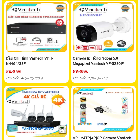
Đầu Ghi Hình Vantech VPH-
Camera Ip Hồng Ngoại 5.0
N4464/32P
Megapixel Vantech VP-5220IP
5%-35%
5%-35%
Giá Gốc: 48,000,000 ₫
Giá Gốc: 1,980,000 ₫
VP-124TP|AP|CP Camera Vantech