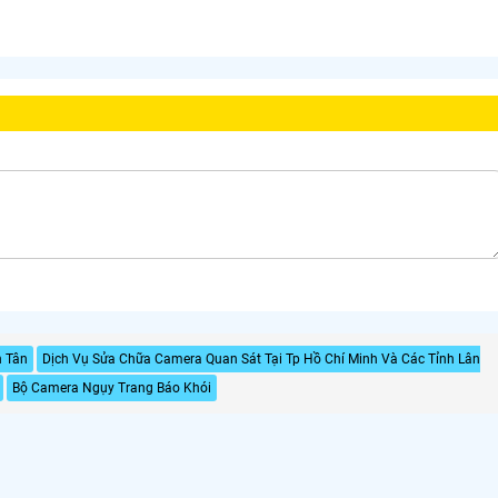
h Tân
Dịch Vụ Sửa Chữa Camera Quan Sát Tại Tp Hồ Chí Minh Và Các Tỉnh Lân
Bộ Camera Ngụy Trang Báo Khói