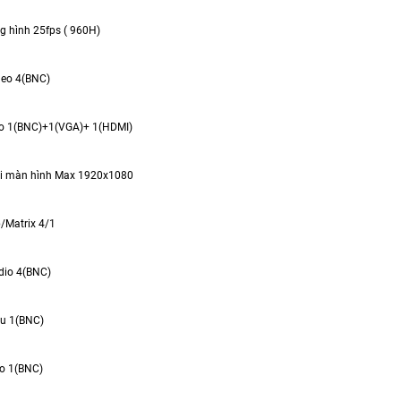
ng hình 25fps ( 960H)
deo 4(BNC)
eo 1(BNC)+1(VGA)+ 1(HDMI)
ải màn hình Max 1920x1080
p/Matrix 4/1
dio 4(BNC)
ều 1(BNC)
io 1(BNC)