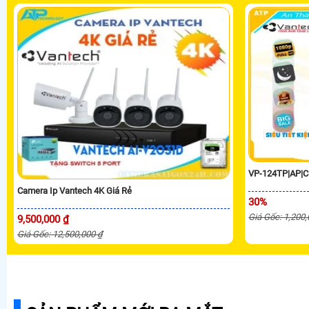
VP-124TP|AP|C
Camera Ip Vantech 4K Giá Rẻ
30%
Giá Gốc: 1,200
9,500,000 ₫
Giá Gốc: 12,500,000 ₫