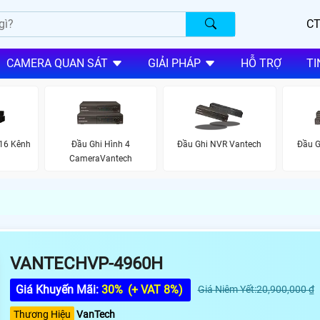
CT
CAMERA QUAN SÁT
GIẢI PHÁP
HỖ TRỢ
TI
16 Kênh
Đầu Ghi Hình 4
Đầu Ghi NVR Vantech
Đầu G
CameraVantech
VANTECHVP-4960H
Giá Khuyến Mãi:
30%
(+ VAT 8%)
Giá Niêm Yết:20,900,000 ₫
Thương Hiệu
VanTech