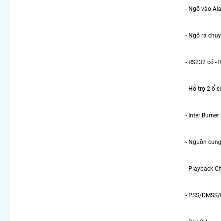
- Ngõ vào Al
- Ngõ ra chuy
- RS232 có - 
- Hỗ trợ 2 ổ 
- Inter Burne
- Nguồn cung
- Playback C
- PSS/DMSS/