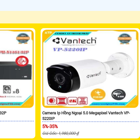
/32P
Camera Ip Hồng Ngoại 5.0 Megapixel Vantech VP-
5220IP
5%-35%
Giá Gốc: 1,980,000 ₫