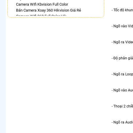
Camera Wifi Kbvision Full Color
Bán Camera Xoay 360 Hikvision Giá Rẻ
- Tốc độ khu
Camera Wifi 360 Full Color Hik
Lắp Camera Ip 360 Hikvision
- Ngõ vào Vi
Camera 360 Imou Full Color
Lắp Camera Wifi Xoay 360 Trong Nhà Dahua
Camera IP 360 Dahua
- Ngõ ra Vid
Lắp Camera 360 Lắp Trong Nhà
Lắp Camera Wifi Dahua Xoay 360
- Độ phân gi
LẮP CAMERA THEO NHU CẦU
Lắp Camera Văn Phòng Giá Rẻ
- Ngõ ra Loo
Lắp Camera Nhà Xưởng Giá Rẻ
Lắp Camera Gia Đình Giá Rẻ
Lắp Camera Kho Hàng Giá Rẻ
- Ngõ vào Au
Lắp Camera Cửa Hàng Giá Rẻ
Lắp Camera Wifi Giá Rẻ Chính Hãng
Lắp Camera Công Trình Giá Rẻ
- Thoại 2 chi
Camera 360 Giá Rẻ
- Ngõ ra Aud