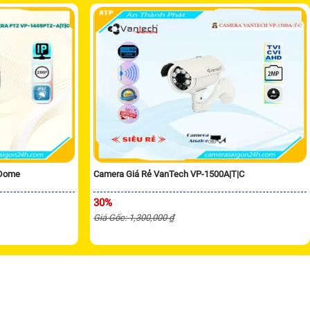
 Dome
Camera Giá Rẻ VanTech VP-1500A|T|C
30%
Giá Gốc: 1,300,000 ₫