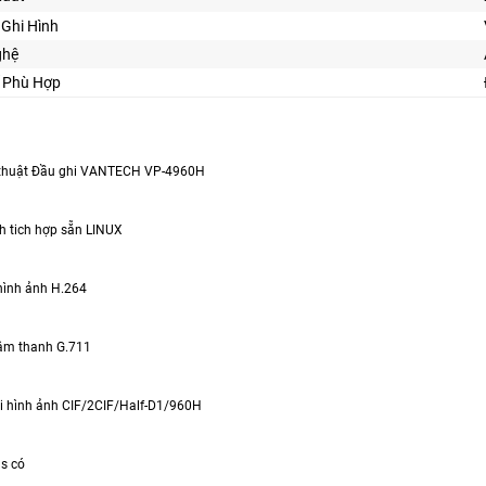
Ghi Hình
ghệ
Kế Phù Hợp
 thuật Đầu ghi VANTECH VP-4960H
nh tich hợp sẵn LINUX
hình ảnh H.264
âm thanh G.711
ải hình ảnh CIF/2CIF/Half-D1/960H
ms có