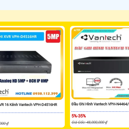
Đầu Ghi Hình Vantech VPH-N4464
XVR 16 Kênh Vantech VPH-D4516HR
5%-35%
Giá Gốc: 48,000,000 ₫
,000 ₫