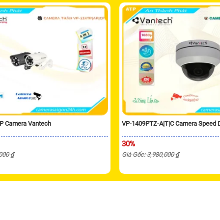
P Camera Vantech
VP-1409PTZ-A|T|C Camera Speed
30%
,000 ₫
Giá Gốc: 3,980,000 ₫