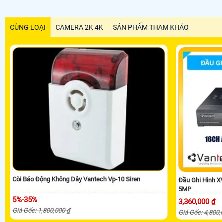
CÙNG LOẠI
CAMERA 2K 4K
SẢN PHẨM THAM KHẢO
Còi Báo Động Không Dây Vantech Vp-10 Siren
Đầu Ghi Hình 
5MP
5%-35%
3,360,000 ₫
Giá Gốc: 1,800,000 ₫
Giá Gốc: 4,800