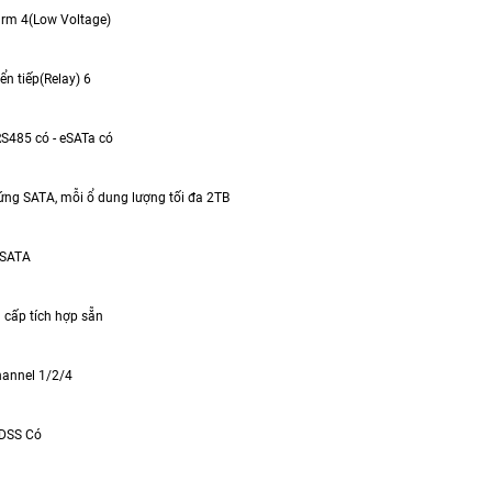
arm 4(Low Voltage)
ển tiếp(Relay) 6
RS485 có - eSATa có
cứng SATA, mỗi ổ dung lượng tối đa 2TB
r SATA
 cấp tích hợp sẵn
hannel 1/2/4
DSS Có