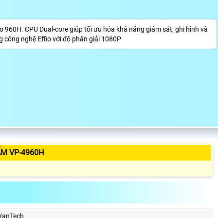
o 960H. CPU Dual-core giúp tối ưu hóa khả năng giám sát, ghi hình và
g công nghệ Effio với độ phân giải 1080P
ẨM VP-4960H
VanTech