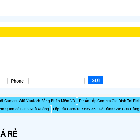
Phone:
ặt Camera Wifi Vantech Bằng Phần Mềm V3
Dự Án Lắp Camera Gia Đình Tại Bìn
ra Quan Sát Cho Nhà Xưởng
Lắp Đặt Camera Xoay 360 Độ Dành Cho Cửa Hàng
Á RẺ