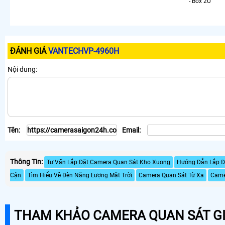
- Box 2U
ĐÁNH GIÁ
VANTECHVP-4960H
Nội dung:
Tên:
Email:
Thông Tin:
Tư Vấn Lắp Đặt Camera Quan Sát Kho Xuong
Hướng Dẫn Lắp Đ
Cận
Tìm Hiểu Về Đèn Năng Lượng Mặt Trời
Camera Quan Sát Từ Xa
Came
THAM KHẢO CAMERA QUAN SÁT GI