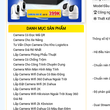
Model Đầu 
🏆 Công n
🕸️ Thiết 
DANH MỤC SẢN PHẨM
Camera Có Đọc Mã QR
Thông số kỹ
Camera Cho Xe Nâng
Tư Vấn Chọn Camera Cho Kho Logistics
Camera Giá Rẻ Nhất
- Hệ điều hà
Lắp Camera Phòng Phẩu Thuật
Camera Có Chống Trộm
Camera Cho Công Trình Chuyên Dụng
- Chuẩn nén 
Camera Nhìn Màn Hình Máy Tính
Lắp Camera Wifi Dahua Có Báo Động
- Chuẩn nén 
Lắp Camera Wifi 360 Dahua Ngoài Trời
Lắp Đặt Camera Wifi 2K Dahua
Lắp Camera Wifi 2K
- Độ phân gi
Lắp Camera Wifi Hikvision Ngoài Trời Xoay 360
Giá Rẻ
Lắp Camera Wifi 2k Kbvision
- Dual Strea
Lắp Camera Wifi Dahua Có Màu Ban Đêm