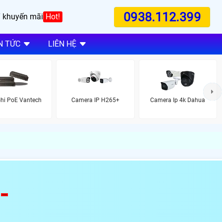
0938.112.399
 khuyến mãi
Hot!
N TỨC
LIÊN HỆ
hi PoE Vantech
Camera IP H265+
Camera Ip 4k Dahua