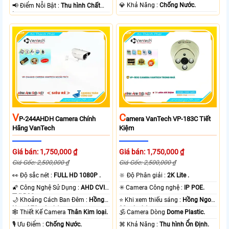
️💎 Khả Năng :
Chống Nước.
️📢 Điểm Nỗi Bật :
Thu hình Chất
Lượng.
V
C
P-244AHDH Camera Chính
Amera VanTech VP-183C Tiết
Hãng VanTech
Kiệm
Giá bán: 1,750,000 ₫
Giá bán: 1,750,000 ₫
Giá Gốc: 2,500,000 ₫
Giá Gốc: 2,500,000 ₫
️👀 Độ sắc nét :
FULL HD 1080P .
🔆 Độ Phân giải :
2K Lite .
🌠 Công Nghệ Sử Dụng :
AHD CVI
✳️ Camera Công nghệ :
IP POE.
TVI BCS.
🌙 Khoảng Cách Ban Đêm :
Hồng
⭐ Khi xem thiếu sáng :
Hồng Ngoại
Ngoại 70m Led Array.
30m Led Array.
🕸️ Thiết Kế Camera
Thân Kim loại.
🕉️ Camera Dòng
Dome Plastic.
️🎙 Ưu Điểm :
Chống Nước.
️⌘ Khả Năng :
Thu hình Ổn Định.