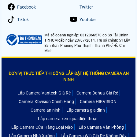
Facebook
Twitter
Tiktok
Youtube
Mã số doanh nghiệp: 0312866570 do Sở Tài Chính
TP.HCM cấp ngày 23/07/2014. Trụ sở chính: 51 Lũy
Bán Bích, Phường Phú Thạnh, Thành Phố Hồ Chí
Minh
ĐƠN VỊ TRỰC TIẾP THI CÔNG LẮP ĐẶT HỆ THỐNG CAMERA AN
NINH
Lắp Camera Vantech Giá Rẻ
Camera Dahua Giá Rẻ
Camera Kbvision Chính Hãng
Camera HIKVISION
Camera an ninh
Lắp camera gia đình
Lắp camera xem qua điện thoại
Lắp Camera Cửa Hàng Loại Nào
Lắp Camera Văn Phòng
Lắp Camera Nhà Xưởng
Lắp Camera Wifi Giá Rẻ Không Dây