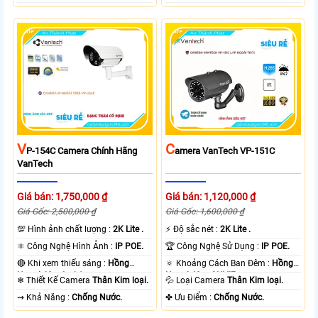
V
C
P-154C Camera Chính Hãng
Amera VanTech VP-151C
VanTech
Giá bán: 1,750,000 ₫
Giá bán: 1,120,000 ₫
Giá Gốc: 2,500,000 ₫
Giá Gốc: 1,600,000 ₫
💯 Hình ảnh chất lượng :
2K Lite .
️⚡ Độ sắc nét :
2K Lite .
⚛️ Công Nghệ Hình Ảnh :
IP POE.
🏆 Công Nghệ Sử Dụng :
IP POE.
🔴 Khi xem thiếu sáng :
Hồng
🔅 Khoảng Cách Ban Đêm :
Hồng
Ngoại 60m Led Array.
Ngoại 40m ONVIF.
❄ Thiết Kế Camera
Thân Kim loại.
💦 Loại Camera
Thân Kim loại.
️⇝ Khả Năng :
Chống Nước.
️✤ Ưu Điểm :
Chống Nước.