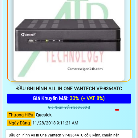
ĐẦU GHI HÌNH ALL IN ONE VANTECH VP-8364ATC
Giá Khuyến Mãi:
30%
(+ VAT 8%)
Giá Niêm Yết:8,260,000 ₫
Thương Hiệu
Questek
Ngày Đăng
11/28/2018 9:11:21 AM
Đầu ghi hình All In One Vantech VP-8364ATC có 8 kênh, chuẩn nén