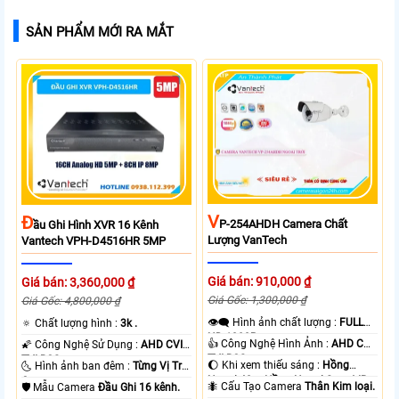
SẢN PHẨM MỚI RA MẮT
V
Đ
P-254AHDH Camera Chất
Ầu Ghi Hình XVR 16 Kênh
Lượng VanTech
Vantech VPH-D4516HR 5MP
Giá bán: 910,000 ₫
Giá bán: 3,360,000 ₫
Giá Gốc: 1,300,000 ₫
Giá Gốc: 4,800,000 ₫
👁️‍🗨 Hình ảnh chất lượng :
FULL
🔅 Chất lượng hình :
3k .
HD 1080P .
👍 Công Nghệ Hình Ảnh :
AHD CVI
🌠 Công Nghệ Sử Dụng :
AHD CVI
TVI BCS.
TVI BCS.
🌔 Khi xem thiếu sáng :
Hồng
🌜 Hình ảnh ban đêm :
Từng Vị Trí
Ngoại 40m Hồng Ngoại Smart IR.
Camera .
🐜 Cấu Tạo Camera
Thân Kim loại.
🛡 Mẫu Camera
Đầu Ghi 16 kênh.