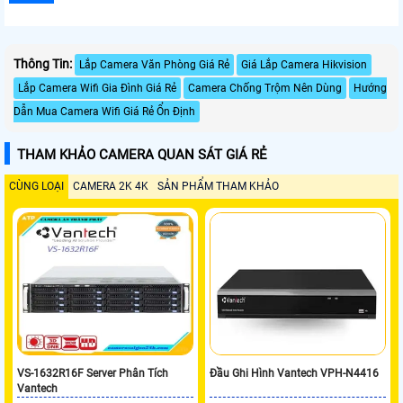
Thông Tin:
Lắp Camera Văn Phòng Giá Rẻ
Giá Lắp Camera Hikvision
Lắp Camera Wifi Gia Đình Giá Rẻ
Camera Chống Trộm Nên Dùng
Hướng
Dẫn Mua Camera Wifi Giá Rẻ Ổn Định
THAM KHẢO CAMERA QUAN SÁT GIÁ RẺ
CÙNG LOẠI
CAMERA 2K 4K
SẢN PHẨM THAM KHẢO
VS-1632R16F Server Phân Tích
Đầu Ghi Hình Vantech VPH-N4416
Vantech