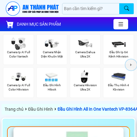
DANH MỤC SẢN PHẨM
Camera Ip AI Full
Camera Nhận
Camera Dahua
Đầu Ghi Ip 64
Color Vantech
Diện Khuôn Mặt
Ultra 2K
Kênh Hikvision
Camera Ip AI Full
Đầu Ghi Hình
Camera Hikvision
Đầu Thu Hình 4
Color Hikvision
Hilook
Ultra 2K
Kbvision
›
›
Trang chủ
Đầu Ghi Hình
Đầu Ghi Hình All In One Vantech VP-8364