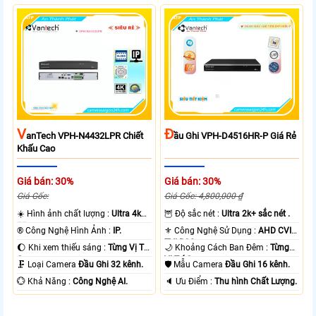
V
Đ
AnTech VPH-N4432LPR Chiết
Ầu Ghi VPH-D4516HR-P Giá Rẻ
Khấu Cao
Giá bán: 30%
Giá bán: 30%
Giá Gốc:
Giá Gốc: 4,800,000 ₫
☀️ Hình ảnh chất lượng :
Ultra 4k
🦉 Độ sắc nét :
Ultra 2k+ sắc nét .
👍🏾 .
®️ Công Nghệ Hình Ảnh :
IP.
⚜️ Công Nghệ Sử Dụng :
AHD CVI
TVI BCS.
🌔 Khi xem thiếu sáng :
Từng Vị Trí
🌙 Khoảng Cách Ban Đêm :
Từng
Camera .
Vị Trí Camera .
🗜️ Loại Camera
Đầu Ghi 32 kênh.
🛡 Mẫu Camera
Đầu Ghi 16 kênh.
️💮 Khả Năng :
Công Nghệ AI.
️🔈 Ưu Điểm :
Thu hình Chất Lượng.