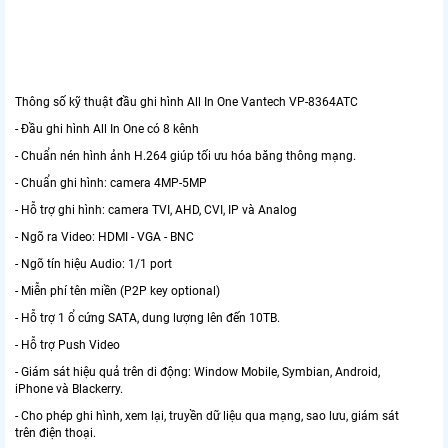
Thông số kỹ thuật đầu ghi hình All In One Vantech VP-8364ATC
- Đầu ghi hình All In One có 8 kênh
- Chuẩn nén hình ảnh H.264 giúp tối ưu hóa băng thông mạng.
- Chuẩn ghi hình: camera 4MP-5MP
- Hỗ trợ ghi hình: camera TVI, AHD, CVI, IP và Analog
- Ngõ ra Video: HDMI - VGA - BNC
- Ngõ tín hiệu Audio: 1/1 port
- Miễn phí tên miền (P2P key optional)
- Hỗ trợ 1 ổ cứng SATA, dung lượng lên đến 10TB.
- Hỗ trợ Push Video
- Giám sát hiệu quả trên di động: Window Mobile, Symbian, Android,
iPhone và Blackerry.
- Cho phép ghi hình, xem lại, truyền dữ liệu qua mạng, sao lưu, giám sát
trên điện thoại.