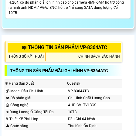
H.264, có độ phân giải ghi hình cao cho camera 4MP-5MP, hỗ trợ cổng
ra hình ảnh HDMI/ VGA/ BNC, hỗ trợ 1 ổ cứng SATA dung lượng đến
10TB
📖 THÔNG TIN SẢN PHẨM VP-8364ATC
THÔNG SỐ KỸ THUẬT
CHÍNH SÁCH BẢO HÀNH
THÔNG TIN SẢN PHẨM ĐẦU GHI HÌNH VP-8364ATC
✳️ Hãng Sản Xuất
Questek
🕉️ Model Đầu Ghi Hình
VP-8364ATC
👁 Độ phân giải
Ghi Hình Chất Lượng Cao
🤖️ Công nghệ
AHD CVI TVI BCS
₪ Dung Lượng Ổ Cứng Tối Đa
10TB
⛓ Thiết Kế Phù Hợp
Đầu Ghi 64 kênh
🔔 Chức năng
Thu hình Ổn Định