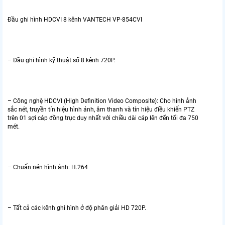
Đầu ghi hình HDCVI 8 kênh VANTECH VP-854CVI
– Đầu ghi hình kỹ thuật số 8 kênh 720P.
– Công nghệ HDCVI (High Definition Video Composite): Cho hình ảnh
sắc nét, truyền tín hiệu hình ảnh, âm thanh và tín hiệu điều khiển PTZ
trên 01 sợi cáp đồng trục duy nhất với chiều dài cáp lên đến tối đa 750
mét.
– Chuẩn nén hình ảnh: H.264
– Tất cả các kênh ghi hình ở độ phân giải HD 720P.