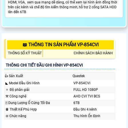
HDMI, VGA, xem qua mạng dễ dàng, có thể xem lại hình ảnh đồng thời
trên các kênh và chế độ tìm kiếm thông minh, hỗ trợ 2 cổng SATA HDD
lên đến 6TB
📖 THÔNG TIN SẢN PHẨM VP-854CVI
THÔNG SỐ KỸ THUẬT
CHÍNH SÁCH BẢO HÀNH
THÔNG CHI TIẾT ĐẦU GHI HÌNH VP-854CVI
👍 Sản Xuất
Questek
◣ Model Đầu Ghi Hình
VP-854CVI
🔅 Độ phân giải
FULL HD 1080P
⚒ Công nghệ
AHD CVI TVI BCS
🀄 Dung Lượng Ổ Cứng Tối Đa
6TB
🐜 Thiết Kế Phù Hợp
Đầu Ghi 4 kênh
☣️ Chức năng
Thu hình Ổn Định