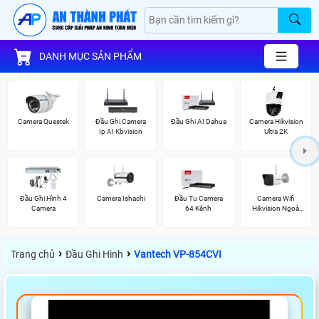
DANH MỤC SẢN PHẨM
Camera Questek
Đầu Ghi Camera
Đầu Ghi AI Dahua
Camera Hikvision
Ip AI Kbvision
Ultra 2K
Đầu Ghi Hình 4
Camera Ishachi
Đầu Tu Camera
Camera Wifi
Camera
64 Kênh
Hikvision Ngoài
Trời
›
›
Trang chủ
Đầu Ghi Hình
Vantech VP-854CVI