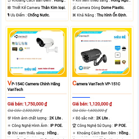
🌙 Khoảng Cách Ban Đêm :
Hồng
⭐ Khi xem thiếu sáng :
Hồng Ngoại
Ngoại 70m Led Array.
30m Led Array.
🕸️ Thiết Kế Camera
Thân Kim loại.
🕉️ Camera Dòng
Dome Plastic.
️🎙 Ưu Điểm :
Chống Nước.
️⌘ Khả Năng :
Thu hình Ổn Định.
V
C
P-154C Camera Chính Hãng
Amera VanTech VP-151C
VanTech
Giá bán: 1,750,000 ₫
Giá bán: 1,120,000 ₫
Giá Gốc: 2,500,000 ₫
Giá Gốc: 1,600,000 ₫
💯 Hình ảnh chất lượng :
2K Lite .
️⚡ Độ sắc nét :
2K Lite .
⚛️ Công Nghệ Hình Ảnh :
IP POE.
🏆 Công Nghệ Sử Dụng :
IP POE.
🔴 Khi xem thiếu sáng :
Hồng
🔅 Khoảng Cách Ban Đêm :
Hồng
Ngoại 60m Led Array.
Ngoại 40m ONVIF.