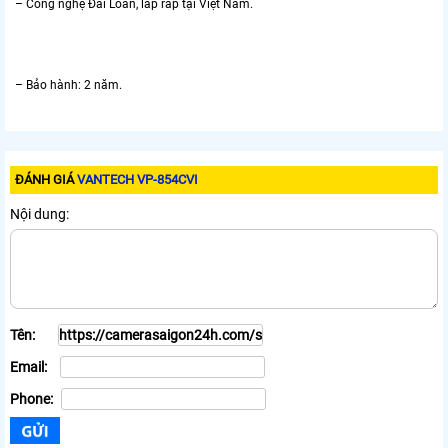
– Công nghệ Đài Loan, lắp ráp tại Việt Nam.
– Bảo hành: 2 năm.
ĐÁNH GIÁ
VANTECH VP-854CVI
Nội dung:
Tên:
Email:
Phone: