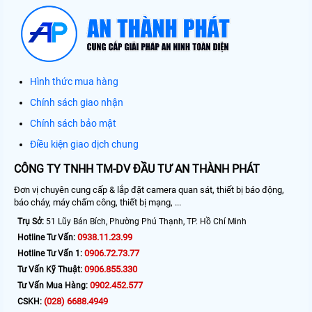
Hình thức mua hàng
Chính sách giao nhận
Chính sách bảo mật
Điều kiện giao dịch chung
CÔNG TY TNHH TM-DV ĐẦU TƯ AN THÀNH PHÁT
Đơn vị chuyên cung cấp & lắp đặt camera quan sát, thiết bị báo động,
báo cháy, máy chấm công, thiết bị mạng, ...
Trụ Sở:
51 Lũy Bán Bích, Phường Phú Thạnh, TP. Hồ Chí Minh
0938.11.23.99
Hotline Tư Vấn:
0906.72.73.77
Hotline Tư Vấn 1:
0906.855.330
Tư Vấn Kỹ Thuật:
0902.452.577
Tư Vấn Mua Hàng:
(028) 6688.4949
CSKH: