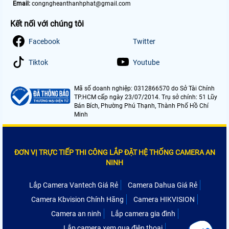
Email:
congngheanthanhphat@gmail.com
Kết nối với chúng tôi
Facebook
Twitter
Tiktok
Youtube
Mã số doanh nghiệp: 0312866570 do Sở Tài Chính
TP.HCM cấp ngày 23/07/2014. Trụ sở chính: 51 Lũy
Bán Bích, Phường Phú Thạnh, Thành Phố Hồ Chí
Minh
ĐƠN VỊ TRỰC TIẾP THI CÔNG LẮP ĐẶT HỆ THỐNG CAMERA AN
NINH
Lắp Camera Vantech Giá Rẻ
Camera Dahua Giá Rẻ
Camera Kbvision Chính Hãng
Camera HIKVISION
Camera an ninh
Lắp camera gia đình
Lắp camera xem qua điện thoại