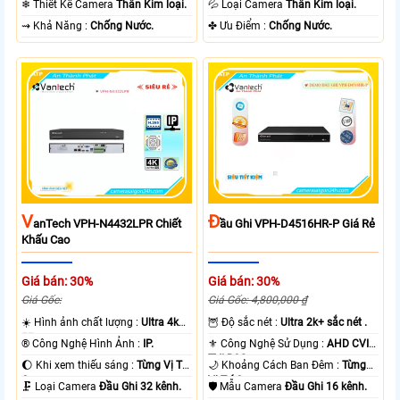
❄ Thiết Kế Camera
Thân Kim loại.
💦 Loại Camera
Thân Kim loại.
️⇝ Khả Năng :
Chống Nước.
️✤ Ưu Điểm :
Chống Nước.
V
Đ
AnTech VPH-N4432LPR Chiết
Ầu Ghi VPH-D4516HR-P Giá Rẻ
Khấu Cao
Giá bán: 30%
Giá bán: 30%
Giá Gốc:
Giá Gốc: 4,800,000 ₫
☀️ Hình ảnh chất lượng :
Ultra 4k
🦉 Độ sắc nét :
Ultra 2k+ sắc nét .
👍🏾 .
®️ Công Nghệ Hình Ảnh :
IP.
⚜️ Công Nghệ Sử Dụng :
AHD CVI
TVI BCS.
🌔 Khi xem thiếu sáng :
Từng Vị Trí
🌙 Khoảng Cách Ban Đêm :
Từng
Camera .
Vị Trí Camera .
🗜️ Loại Camera
Đầu Ghi 32 kênh.
🛡 Mẫu Camera
Đầu Ghi 16 kênh.