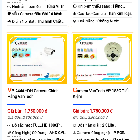
TVI BCS.
TVI BCS.
🌔 Khi xem thiếu sáng :
Hồng
🌜 Hình ảnh ban đêm :
Từng Vị Trí
Ngoại 40m Hồng Ngoại Smart IR.
Camera .
🐜 Cấu Tạo Camera
Thân Kim loại.
🛡 Mẫu Camera
Đầu Ghi 16 kênh.
️💎 Khả Năng :
Chống Nước.
️📢 Điểm Nỗi Bật :
Thu hình Chất
Lượng.
V
C
P-244AHDH Camera Chính
Amera VanTech VP-183C Tiết
Hãng VanTech
Kiệm
Giá bán: 1,750,000 ₫
Giá bán: 1,750,000 ₫
Giá Gốc: 2,500,000 ₫
Giá Gốc: 2,500,000 ₫
️👀 Độ sắc nét :
FULL HD 1080P .
🔆 Độ Phân giải :
2K Lite .
🌠 Công Nghệ Sử Dụng :
AHD CVI
✳️ Camera Công nghệ :
IP POE.
TVI BCS.