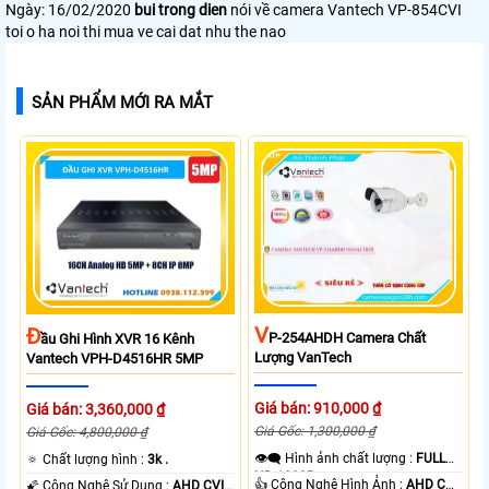
Ngày: 16/02/2020
bui trong dien
nói về camera Vantech VP-854CVI
toi o ha noi thi mua ve cai dat nhu the nao
SẢN PHẨM MỚI RA MẮT
V
Đ
P-254AHDH Camera Chất
Ầu Ghi Hình XVR 16 Kênh
Lượng VanTech
Vantech VPH-D4516HR 5MP
Giá bán: 910,000 ₫
Giá bán: 3,360,000 ₫
Giá Gốc: 1,300,000 ₫
Giá Gốc: 4,800,000 ₫
👁️‍🗨 Hình ảnh chất lượng :
FULL
🔅 Chất lượng hình :
3k .
HD 1080P .
👍 Công Nghệ Hình Ảnh :
AHD CVI
🌠 Công Nghệ Sử Dụng :
AHD CVI