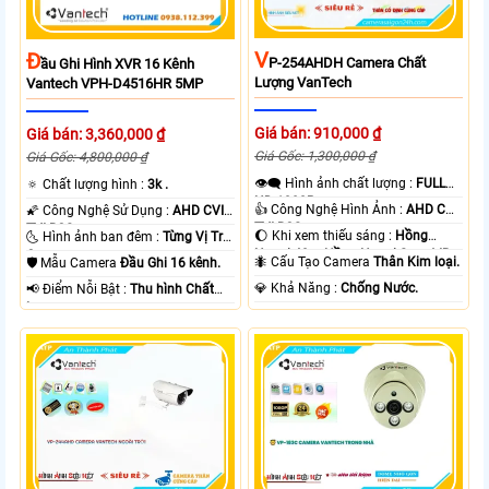
V
Đ
P-254AHDH Camera Chất
Ầu Ghi Hình XVR 16 Kênh
Lượng VanTech
Vantech VPH-D4516HR 5MP
Giá bán: 910,000 ₫
Giá bán: 3,360,000 ₫
Giá Gốc: 1,300,000 ₫
Giá Gốc: 4,800,000 ₫
👁️‍🗨 Hình ảnh chất lượng :
FULL
🔅 Chất lượng hình :
3k .
HD 1080P .
👍 Công Nghệ Hình Ảnh :
AHD CVI
🌠 Công Nghệ Sử Dụng :
AHD CVI
TVI BCS.
TVI BCS.
🌔 Khi xem thiếu sáng :
Hồng
🌜 Hình ảnh ban đêm :
Từng Vị Trí
Ngoại 40m Hồng Ngoại Smart IR.
Camera .
🐜 Cấu Tạo Camera
Thân Kim loại.
🛡 Mẫu Camera
Đầu Ghi 16 kênh.
️💎 Khả Năng :
Chống Nước.
️📢 Điểm Nỗi Bật :
Thu hình Chất
Lượng.