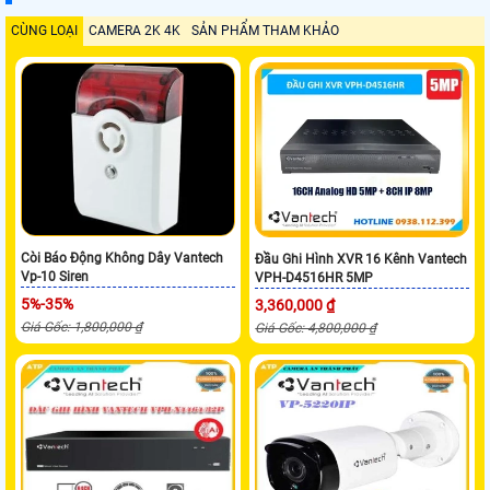
CÙNG LOẠI
CAMERA 2K 4K
SẢN PHẨM THAM KHẢO
Còi Báo Động Không Dây Vantech
Đầu Ghi Hình XVR 16 Kênh Vantech
Vp-10 Siren
VPH-D4516HR 5MP
5%-35%
3,360,000 ₫
Giá Gốc: 1,800,000 ₫
Giá Gốc: 4,800,000 ₫