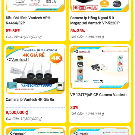
Đầu Ghi Hình Vantech VPH-
Camera Ip Hồng Ngoại 5.0
N4464/32P
Megapixel Vantech VP-5220IP
5%-35%
5%-35%
Giá Gốc: 48,000,000 ₫
Giá Gốc: 1,980,000 ₫
VP-124TP|AP|CP Camera Vantech
Camera Ip Vantech 4K Giá Rẻ
30%
9,500,000 ₫
Giá Gốc: 1,200,000 ₫
Giá Gốc: 12,500,000 ₫