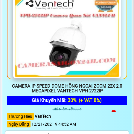
CAMERA IP SPEED DOME HỒNG NGOẠI ZOOM 22X 2.0
MEGAPIXEL VANTECH VPH-2722IP
Giá Khuyến Mãi:
30%
(+ VAT 8%)
Giá Niêm Yết:00 ₫
Thương Hiệu
VanTech
Ngày Đăng
12/21/2021 9:44:52 AM