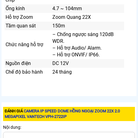
Ống kính
4.7 ~ 104mm
Hỗ trợ Zoom
Zoom Quang 22X
Tầm quan sát
150m
– Chống ngược sáng 120dB
WDR.
Chức năng hỗ trợ
– Hỗ trợ Audio/ Alarm.
– Hỗ trợ ONVIF/ IP66.
Nguồn điện
DC 12V
Chế độ bảo hành
24 tháng
ĐÁNH GIÁ
CAMERA IP SPEED DOME HỒNG NGOẠI ZOOM 22X 2.0
MEGAPIXEL VANTECH VPH-2722IP
Nội dung: