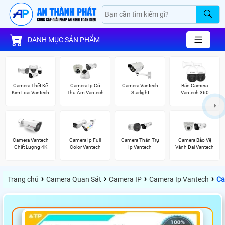
DANH MỤC SẢN PHẨM
Camera Thết Kế
Camera Ip Có
Camera Vantech
Bán Camera
Kim Loại Vantech
Thu Âm Vantech
Starlight
Vantech 360
Camera Vantech
Camera Ip Full
Camera Thân Trụ
Camera Bảo Vệ
Chất Lượng 4K
Color Vantech
Ip Vantech
Vành Đai Vantech
›
›
›
›
Trang chủ
Camera Quan Sát
Camera IP
Camera Ip Vantech
Ca