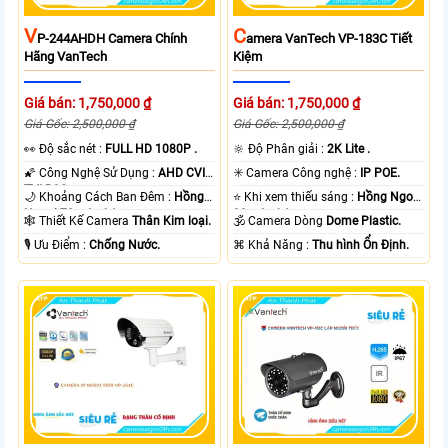
V
C
P-244AHDH Camera Chính
Amera VanTech VP-183C Tiết
Hãng VanTech
Kiệm
Giá bán: 1,750,000 ₫
Giá bán: 1,750,000 ₫
Giá Gốc: 2,500,000 ₫
Giá Gốc: 2,500,000 ₫
️👀 Độ sắc nét :
FULL HD 1080P .
🔆 Độ Phân giải :
2K Lite .
🌠 Công Nghệ Sử Dụng :
AHD CVI
✳️ Camera Công nghệ :
IP POE.
TVI BCS.
🌙 Khoảng Cách Ban Đêm :
Hồng
⭐ Khi xem thiếu sáng :
Hồng Ngoại
Ngoại 70m Led Array.
30m Led Array.
🕸️ Thiết Kế Camera
Thân Kim loại.
🕉️ Camera Dòng
Dome Plastic.
️🎙 Ưu Điểm :
Chống Nước.
️⌘ Khả Năng :
Thu hình Ổn Định.