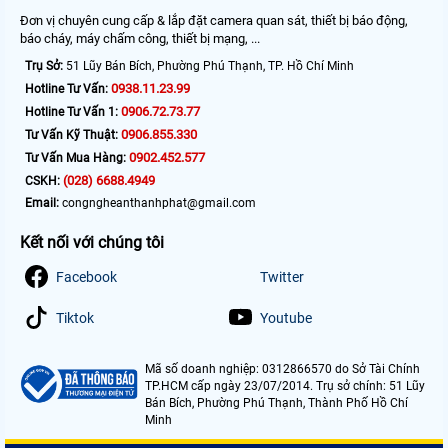
Đơn vị chuyên cung cấp & lắp đặt camera quan sát, thiết bị báo động,
báo cháy, máy chấm công, thiết bị mạng, ...
Trụ Sở:
51 Lũy Bán Bích, Phường Phú Thạnh, TP. Hồ Chí Minh
0938.11.23.99
Hotline Tư Vấn:
0906.72.73.77
Hotline Tư Vấn 1:
0906.855.330
Tư Vấn Kỹ Thuật:
0902.452.577
Tư Vấn Mua Hàng:
(028) 6688.4949
CSKH:
Email:
congngheanthanhphat@gmail.com
Kết nối với chúng tôi
Facebook
Twitter
Tiktok
Youtube
Mã số doanh nghiệp: 0312866570 do Sở Tài Chính
TP.HCM cấp ngày 23/07/2014. Trụ sở chính: 51 Lũy
Bán Bích, Phường Phú Thạnh, Thành Phố Hồ Chí
Minh