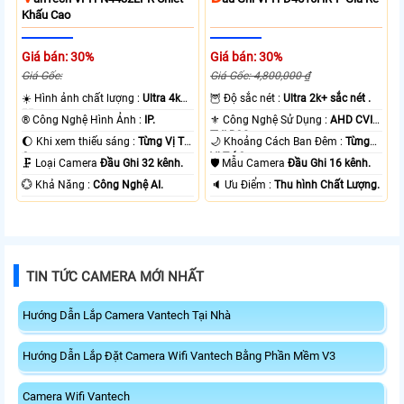
Khấu Cao
Giá bán: 30%
Giá bán: 30%
Giá Gốc:
Giá Gốc: 4,800,000 ₫
☀️ Hình ảnh chất lượng :
Ultra 4k
🦉 Độ sắc nét :
Ultra 2k+ sắc nét .
👍🏾 .
®️ Công Nghệ Hình Ảnh :
IP.
⚜️ Công Nghệ Sử Dụng :
AHD CVI
TVI BCS.
🌔 Khi xem thiếu sáng :
Từng Vị Trí
🌙 Khoảng Cách Ban Đêm :
Từng
Camera .
Vị Trí Camera .
🗜️ Loại Camera
Đầu Ghi 32 kênh.
🛡 Mẫu Camera
Đầu Ghi 16 kênh.
️💮 Khả Năng :
Công Nghệ AI.
️🔈 Ưu Điểm :
Thu hình Chất Lượng.
TIN TỨC CAMERA MỚI NHẤT
Hướng Dẫn Lắp Camera Vantech Tại Nhà
Hướng Dẫn Lắp Đặt Camera Wifi Vantech Bằng Phần Mềm V3
Camera Wifi Vantech