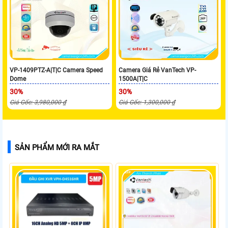
VP-1409PTZ-A|T|C Camera Speed
Camera Giá Rẻ VanTech VP-
Dome
1500A|T|C
30%
30%
Giá Gốc: 3,980,000 ₫
Giá Gốc: 1,300,000 ₫
SẢN PHẨM MỚI RA MẮT