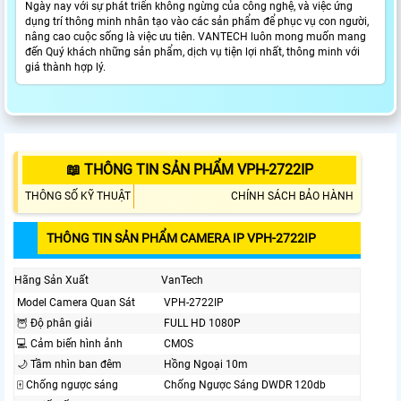
Ngày nay với sự phát triển không ngừng của công nghệ, và việc ứng
dụng trí thông minh nhân tạo vào các sản phẩm để phục vụ con người,
nâng cao cuộc sống là việc ưu tiên. VANTECH luôn mong muốn mang
đến Quý khách những sản phẩm, dịch vụ tiện lợi nhất, thông minh với
giá thành hợp lý.
📖 THÔNG TIN SẢN PHẨM VPH-2722IP
THÔNG SỐ KỸ THUẬT
CHÍNH SÁCH BẢO HÀNH
THÔNG TIN SẢN PHẨM CAMERA IP VPH-2722IP
Hãng Sản Xuất
VanTech
Model Camera Quan Sát
VPH-2722IP
🦉 Độ phân giải
FULL HD 1080P
💻 Cảm biến hình ảnh
CMOS
🌙 Tầm nhìn ban đêm
Hồng Ngoại 10m
🀄 Chống ngược sáng
Chống Ngược Sáng DWDR 120db