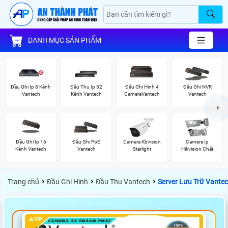
DANH MỤC SẢN PHẨM
Đầu Ghi Ip 8 Kênh
Đầu Thu Ip 32
Đầu Ghi Hình 4
Đầu Ghi NVR
Vantech
Kênh Vantech
CameraVantech
Vantech
Đầu Ghi Ip 16
Đầu Ghi PoE
Camera Kbvision
Camera Ip
Kênh Vantech
Vantech
Starlight
Hikvision Chất
Lượng
›
›
›
Trang chủ
Đầu Ghi Hình
Đầu Thu Vantech
Server Lưu Trữ Vante