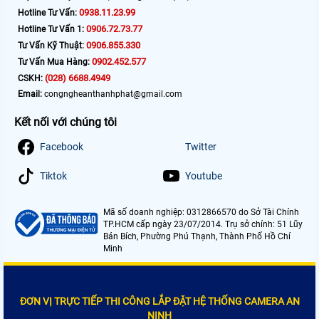
0938.11.23.99
Hotline Tư Vấn:
0906.72.73.77
Hotline Tư Vấn 1:
0906.855.330
Tư Vấn Kỹ Thuật:
0902.452.577
Tư Vấn Mua Hàng:
(028) 6688.4949
CSKH:
Email:
congngheanthanhphat@gmail.com
Kết nối với chúng tôi
Facebook
Twitter
Tiktok
Youtube
Mã số doanh nghiệp: 0312866570 do Sở Tài Chính
TP.HCM cấp ngày 23/07/2014. Trụ sở chính: 51 Lũy
Bán Bích, Phường Phú Thạnh, Thành Phố Hồ Chí
Minh
ĐƠN VỊ TRỰC TIẾP THI CÔNG LẮP ĐẶT HỆ THỐNG CAMERA AN
NINH