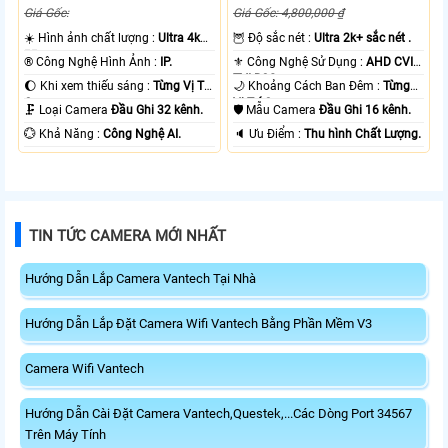
Giá Gốc:
Giá Gốc: 4,800,000 ₫
☀️ Hình ảnh chất lượng :
Ultra 4k
🦉 Độ sắc nét :
Ultra 2k+ sắc nét .
👍🏾 .
®️ Công Nghệ Hình Ảnh :
IP.
⚜️ Công Nghệ Sử Dụng :
AHD CVI
TVI BCS.
🌔 Khi xem thiếu sáng :
Từng Vị Trí
🌙 Khoảng Cách Ban Đêm :
Từng
Camera .
Vị Trí Camera .
🗜️ Loại Camera
Đầu Ghi 32 kênh.
🛡 Mẫu Camera
Đầu Ghi 16 kênh.
️💮 Khả Năng :
Công Nghệ AI.
️🔈 Ưu Điểm :
Thu hình Chất Lượng.
TIN TỨC CAMERA MỚI NHẤT
Hướng Dẫn Lắp Camera Vantech Tại Nhà
Hướng Dẫn Lắp Đặt Camera Wifi Vantech Bằng Phần Mềm V3
Camera Wifi Vantech
Hướng Dẫn Cài Đặt Camera Vantech,Questek,...Các Dòng Port 34567
Trên Máy Tính