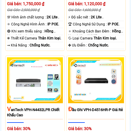
Giá bán: 1,750,000 ₫
Giá bán: 1,120,000 ₫
Giá Gốc: 2,500,000 ₫
Giá Gốc: 1,600,000 ₫
💯 Hình ảnh chất lượng :
2K Lite .
️⚡ Độ sắc nét :
2K Lite .
⚛️ Công Nghệ Hình Ảnh :
IP POE.
🏆 Công Nghệ Sử Dụng :
IP POE.
🔴 Khi xem thiếu sáng :
Hồng
🔅 Khoảng Cách Ban Đêm :
Hồng
Ngoại 60m Led Array.
Ngoại 40m ONVIF.
❄ Thiết Kế Camera
Thân Kim loại.
💦 Loại Camera
Thân Kim loại.
️⇝ Khả Năng :
Chống Nước.
️✤ Ưu Điểm :
Chống Nước.
V
Đ
AnTech VPH-N4432LPR Chiết
Ầu Ghi VPH-D4516HR-P Giá Rẻ
Khấu Cao
Giá bán: 30%
Giá bán: 30%