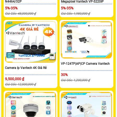
N4464/32P
Megapixel Vantech VP-5220IP
5%-35%
5%-35%
Giá Gốc: 48,000,000 ₫
Giá Gốc: 1,980,000 ₫
VP-124TP|AP|CP Camera Vantech
Camera Ip Vantech 4K Giá Rẻ
30%
9,500,000 ₫
Giá Gốc: 1,200,000 ₫
Giá Gốc: 12,500,000 ₫