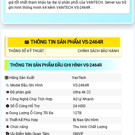
giá tốt nhất tham khảo tại đại lý phân phối của VANTECH. Server lưu trữ
ghi hình thông minh 64 kênh VANTECH VS-2464R . .
📖 THÔNG TIN SẢN PHẨM VS-2464R
THÔNG SỐ KỸ THUẬT
CHÍNH SÁCH BẢO HÀNH
THÔNG TIN SẢN PHẨM ĐẦU GHI HÌNH VS-2464R
🎛 Hãng Sản Xuất
VanTech
🔩 Model Đầu Ghi Hình
VS-2464R
👁 Độ phân giải
Ultra 4k 👍🏾
✴️ Công Nghệ Chip Tích Hợp
Xử Lý Nhanh
🌚 Số Ổ Cứng Hổ Trợ
24 HDD
₪ Dung Lượng Ổ Cứng Tối Đa
12TB
⛓ Thiết Kế Phù Hợp
Bị Nas Ghi Hình
🔔 Chức năng
Thu hình Chất Lượng
🎑 Ưu Điểm Nên Quan Tâm
ONVIF