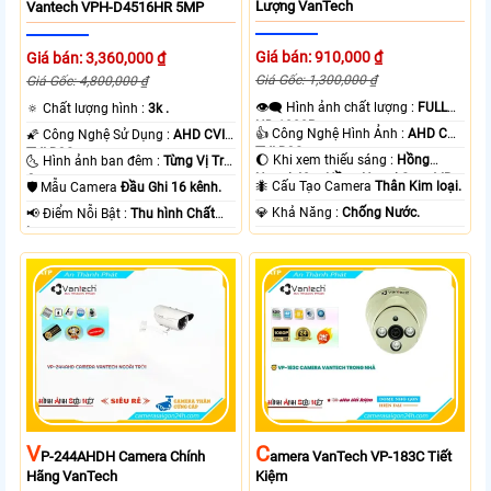
Lượng VanTech
Vantech VPH-D4516HR 5MP
Giá bán: 910,000 ₫
Giá bán: 3,360,000 ₫
Giá Gốc: 1,300,000 ₫
Giá Gốc: 4,800,000 ₫
👁️‍🗨 Hình ảnh chất lượng :
FULL
🔅 Chất lượng hình :
3k .
HD 1080P .
👍 Công Nghệ Hình Ảnh :
AHD CVI
🌠 Công Nghệ Sử Dụng :
AHD CVI
TVI BCS.
TVI BCS.
🌔 Khi xem thiếu sáng :
Hồng
🌜 Hình ảnh ban đêm :
Từng Vị Trí
Ngoại 40m Hồng Ngoại Smart IR.
Camera .
🐜 Cấu Tạo Camera
Thân Kim loại.
🛡 Mẫu Camera
Đầu Ghi 16 kênh.
️💎 Khả Năng :
Chống Nước.
️📢 Điểm Nỗi Bật :
Thu hình Chất
Lượng.
V
C
P-244AHDH Camera Chính
Amera VanTech VP-183C Tiết
Hãng VanTech
Kiệm