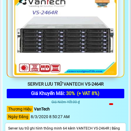
SERVER LƯU TRỮ VANTECH VS-2464R
Giá Khuyến Mãi:
30%
(+ VAT 8%)
Giá Niêm Yết:00 ₫
Thương Hiệu
VanTech
Ngày Đăng
8/3/2020 8:50:27 AM
Server lưu trữ ghi hình thông minh 64 kênh VANTECH VS-2464R | Bảng