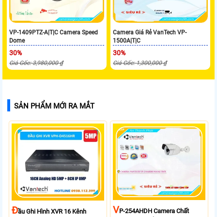
VP-1409PTZ-A|T|C Camera Speed
Camera Giá Rẻ VanTech VP-
Dome
1500A|T|C
30%
30%
Giá Gốc: 3,980,000 ₫
Giá Gốc: 1,300,000 ₫
SẢN PHẨM MỚI RA MẮT
V
Đ
P-254AHDH Camera Chất
Ầu Ghi Hình XVR 16 Kênh