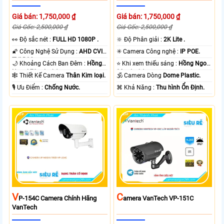
Giá bán: 1,750,000 ₫
Giá bán: 1,750,000 ₫
Giá Gốc: 2,500,000 ₫
Giá Gốc: 2,500,000 ₫
️👀 Độ sắc nét :
FULL HD 1080P .
🔆 Độ Phân giải :
2K Lite .
🌠 Công Nghệ Sử Dụng :
AHD CVI
✳️ Camera Công nghệ :
IP POE.
TVI BCS.
🌙 Khoảng Cách Ban Đêm :
Hồng
⭐ Khi xem thiếu sáng :
Hồng Ngoại
Ngoại 70m Led Array.
30m Led Array.
🕸️ Thiết Kế Camera
Thân Kim loại.
🕉️ Camera Dòng
Dome Plastic.
️🎙 Ưu Điểm :
Chống Nước.
️⌘ Khả Năng :
Thu hình Ổn Định.
V
C
P-154C Camera Chính Hãng
Amera VanTech VP-151C
VanTech