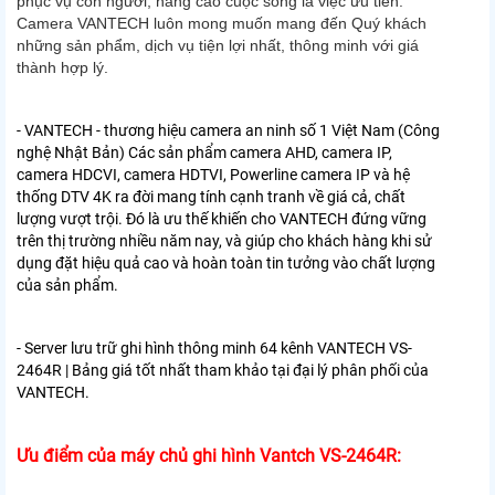
phục vụ con người, nâng cao cuộc sống là việc ưu tiên.
Camera VANTECH luôn mong muốn mang đến Quý khách
những sản phẩm, dịch vụ tiện lợi nhất, thông minh với giá
thành hợp lý.
- VANTECH - thương hiệu camera an ninh số 1 Việt Nam (Công
nghệ Nhật Bản) Các sản phẩm camera AHD, camera IP,
camera HDCVI, camera HDTVI, Powerline camera IP và hệ
thống DTV 4K ra đời mang tính cạnh tranh về giá cả, chất
lượng vượt trội. Đó là ưu thế khiến cho VANTECH đứng vững
trên thị trường nhiều năm nay, và giúp cho khách hàng khi sử
dụng đặt hiệu quả cao và hoàn toàn tin tưởng vào chất lượng
của sản phẩm.
- Server lưu trữ ghi hình thông minh 64 kênh VANTECH VS-
2464R | Bảng giá tốt nhất tham khảo tại đại lý phân phối của
VANTECH.
Ưu điểm của máy chủ ghi hình Vantch VS-2464R: