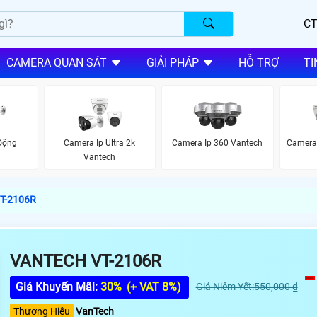
CT
CAMERA QUAN SÁT
GIẢI PHÁP
HỖ TRỢ
TI
Camera Ip Ultra 2k
Camera Ip 360 Vantech
Camera
Động
Vantech
VT-2106R
VANTECH VT-2106R
Giá Khuyến Mãi:
30%
(+ VAT 8%)
Giá Niêm Yết:550,000 ₫
Thương Hiệu
VanTech