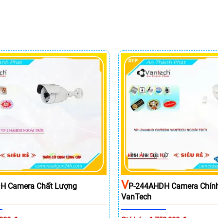
V
H Camera Chất Lượng
P-244AHDH Camera Chín
VanTech