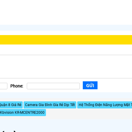
Phone:
Quận 8 Giá Rẻ
Camera Gia Đình Gía Rẻ Dịp Tết
Hệ Thống Điện Năng Lượng Mặt T
Kbvision KR-MCENTRE2000