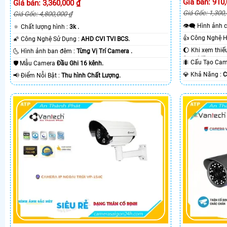
Giá bán: 910
Giá bán: 3,360,000 ₫
Giá Gốc: 1,300
Giá Gốc: 4,800,000 ₫
👁️‍🗨 Hình ả
🔅 Chất lượng hình :
3k .
🌠 Công Nghệ Sử Dụng :
AHD CVI TVI BCS.
🌜 Hình ảnh ban đêm :
Từng Vị Trí Camera .
Smart IR.
🐜 Cấu Tạo C
🛡 Mẫu Camera
Đầu Ghi 16 kênh.
️💎 Khả Năng :
C
️📢 Điểm Nỗi Bật :
Thu hình Chất Lượng.