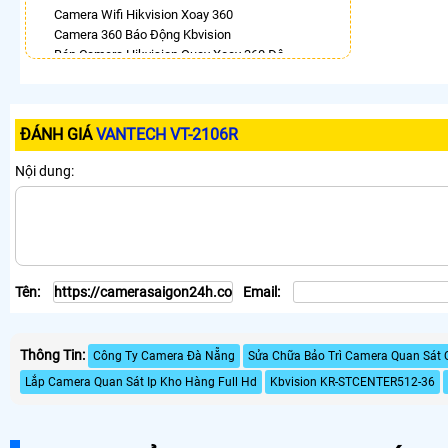
Camera Wifi Hikvision Xoay 360
Camera 360 Báo Động Kbvision
Bán Camera Hikvision Quay Xoay 360 Độ
Camera 360 Ezviz Ngoài Trời
Lắp Camera Ip 360 Hikvision
Camera Hdparagon Xoay 360 Độ
ĐÁNH GIÁ
VANTECH VT-2106R
Lắp Camera Wifi Hikvision Ngoài Trời Xoay 360
Giá Rẻ
Nội dung:
Camera Ip 360 Vantech
LẮP CAMERA THEO NHU CẦU
Lắp Camera Văn Phòng Giá Rẻ
Lắp Camera Nhà Xưởng Giá Rẻ
Lắp Camera Gia Đình Giá Rẻ
Tên:
Email:
Lắp Camera Kho Hàng Giá Rẻ
Lắp Camera Cửa Hàng Giá Rẻ
Lắp Camera Wifi Giá Rẻ Chính Hãng
Thông Tin:
Lắp Camera Công Trình Giá Rẻ
Công Ty Camera Đà Nẵng
Sửa Chữa Bảo Trì Camera Quan Sát 
Camera 360 Giá Rẻ
Lắp Camera Quan Sát Ip Kho Hàng Full Hd
Kbvision KR-STCENTER512-36