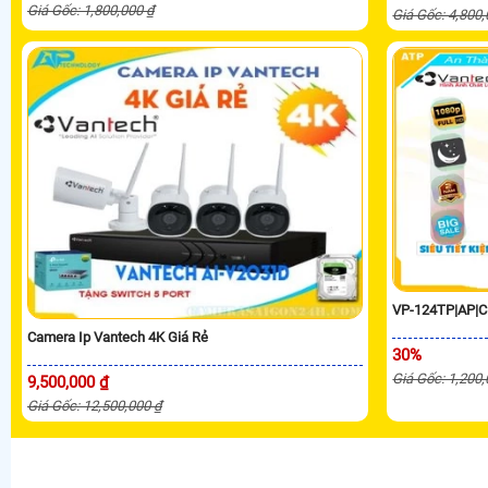
Giá Gốc: 1,800,000 ₫
Giá Gốc: 4,800
VP-124TP|AP|C
Camera Ip Vantech 4K Giá Rẻ
30%
Giá Gốc: 1,200
9,500,000 ₫
Giá Gốc: 12,500,000 ₫