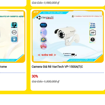
Giá Gốc: 1,980,000 ₫
 Dome
Camera Giá Rẻ VanTech VP-1500A|T|C
30%
Giá Gốc: 1,300,000 ₫