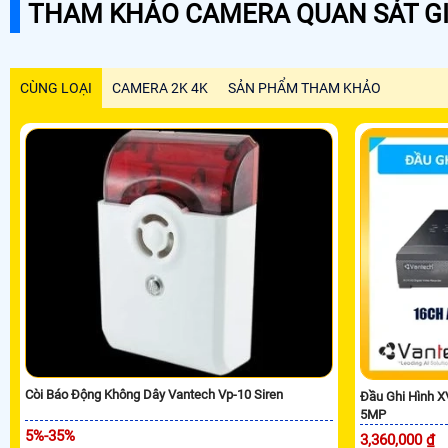
THAM KHẢO CAMERA QUAN SÁT GI
CÙNG LOẠI
CAMERA 2K 4K
SẢN PHẨM THAM KHẢO
Còi Báo Động Không Dây Vantech Vp-10 Siren
Đầu Ghi Hình 
5MP
5%-35%
3,360,000 ₫