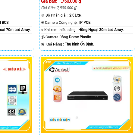
Giá bán: 1,750,000 ₫
Giá Gốc: 2,500,000 ₫
🔆 Độ Phân giải :
2K Lite .
I BCS.
✳️ Camera Công nghệ :
IP POE.
ại 70m Led Array.
⭐ Khi xem thiếu sáng :
Hồng Ngoại 30m Led Array.
🕉️ Camera Dòng
Dome Plastic.
️⌘ Khả Năng :
Thu hình Ổn Định.