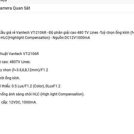
Camera Quan Sát
ầu giá rẻ Vantech VT-2106R - Độ phân giải cao 480 TV Lines -Tuỳ chọn ống kính (f
) -HLC(Highlight Compensation) - Nguồn:DC12V1000mA
thuật Vantech VT-2106R
i cao: 480TV Lines.
Tùy chọn (f=3.6,6,8,12mm)/F1.2
 rời ống kính.
i thiểu: 0.5 Lux/F1.2 (Color), 0LuxF1.2
chống ánh sáng chói HLC (High light Compensation).
g cấp: 12VDC, 1000mA.