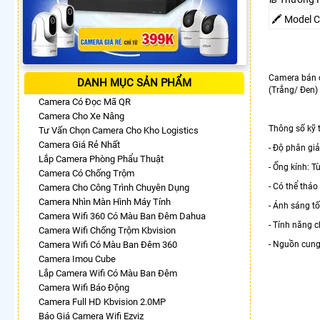
🖍 Model 
Camera bán c
DANH MỤC SẢN PHẨM
(Trắng/ Đen
Camera Có Đọc Mã QR
Camera Cho Xe Nâng
Thông số kỹ 
Tư Vấn Chọn Camera Cho Kho Logistics
Camera Giá Rẻ Nhất
- Độ phân giả
Lắp Camera Phòng Phẩu Thuật
- Ống kính: 
Camera Có Chống Trộm
- Có thể tháo
Camera Cho Công Trình Chuyên Dụng
Camera Nhìn Màn Hình Máy Tính
- Ánh sáng tố
Camera Wifi 360 Có Màu Ban Đêm Dahua
- Tính năng 
Camera Wifi Chống Trộm Kbvision
Camera Wifi Có Màu Ban Đêm 360
- Nguồn cun
Camera Imou Cube
Lắp Camera Wifi Có Màu Ban Đêm
Camera Wifi Báo Động
Camera Full HD Kbvision 2.0MP
Báo Giá Camera Wifi Ezviz