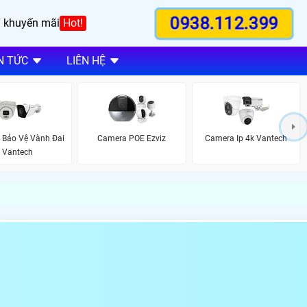
0938.112.399
 khuyến mãi
Hot!
N TỨC
LIÊN HỆ
 Bảo Vệ Vành Đai
Camera POE Ezviz
Camera Ip 4k Vantech
Vantech