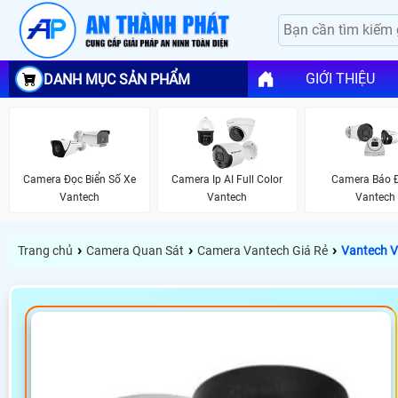
GIỚI THIỆU
DANH MỤC SẢN PHẨM
Camera Đọc Biển Số Xe
Camera Ip AI Full Color
Camera Báo 
Vantech
Vantech
Vantech
›
›
›
Trang chủ
Camera Quan Sát
Camera Vantech Giá Rẻ
Vantech 