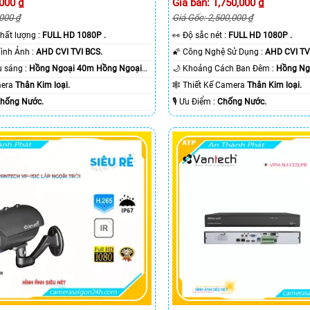
,000 ₫
Giá bán: 1,750,000 ₫
,000 ₫
Giá Gốc: 2,500,000 ₫
nh chất lượng :
FULL HD 1080P .
️👀 Độ sắc nét :
FULL HD 1080P .
👍 Công Nghệ Hình Ảnh :
AHD CVI TVI BCS.
🌠 Công Nghệ Sử Dụng :
AHD CVI TV
🌔 Khi xem thiếu sáng :
Hồng Ngoại 40m Hồng Ngoại
🌙 Khoảng Cách Ban Đêm :
Hồng Ngo
amera
Thân Kim loại.
🕸️ Thiết Kế Camera
Thân Kim loại.
hống Nước.
️🎙 Ưu Điểm :
Chống Nước.