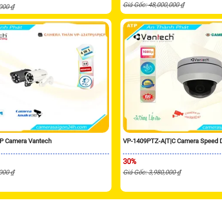
Giá Gốc: 48,000,000 ₫
,000 ₫
P Camera Vantech
VP-1409PTZ-A|T|C Camera Speed
30%
,000 ₫
Giá Gốc: 3,980,000 ₫