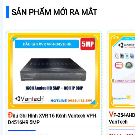
SẢN PHẨM MỚI RA MẮT
V
Đ
P-254AHD
Ầu Ghi Hình XVR 16 Kênh Vantech VPH-
VanTech
D4516HR 5MP