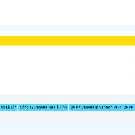
rời Là Gì?
Công Ty Camera Tại Hà Tĩnh
Bộ Kit Camera Ip Vantech VP-K12NVR