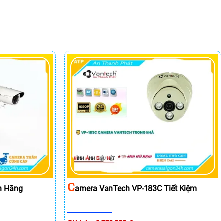
C
h Hãng
Amera VanTech VP-183C Tiết Kiệm