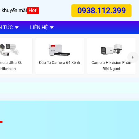
0938.112.399
 khuyến mãi
Hot!
N TỨC
LIÊN HỆ
era Ultra 3k
Đầu Tu Camera 64 Kênh
Camera Hikvision Phân
Hikvision
Biệt Người