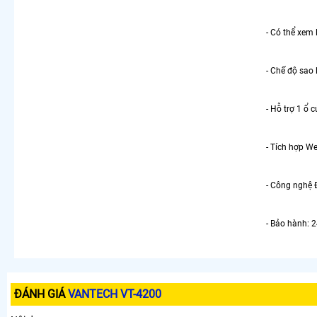
- Có thể xem 
- Chế độ sao 
- Hỗ trợ 1 ổ 
- Tích hợp W
- Công nghệ Đ
- Bảo hành: 
ĐÁNH GIÁ
VANTECH VT-4200