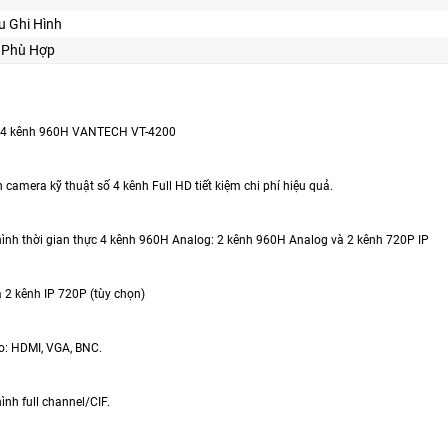
u Ghi Hình
ế Phù Hợp
h 4 kênh 960H VANTECH VT-4200
h camera kỹ thuật số 4 kênh Full HD tiết kiệm chi phí hiệu quả.
 hình thời gian thực 4 kênh 960H Analog: 2 kênh 960H Analog và 2 kênh 720P IP
đa 2 kênh IP 720P (tùy chọn)
eo: HDMI, VGA, BNC.
hình full channel/CIF.