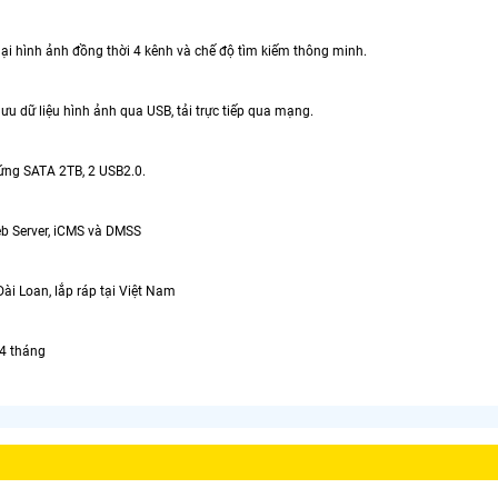
lại hình ảnh đồng thời 4 kênh và chế độ tìm kiếm thông minh.
lưu dữ liệu hình ảnh qua USB, tải trực tiếp qua mạng.
cứng SATA 2TB, 2 USB2.0.
eb Server, iCMS và DMSS
ài Loan, lắp ráp tại Việt Nam
24 tháng