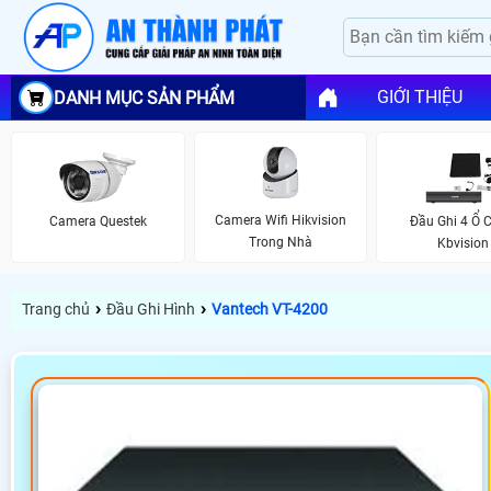
GIỚI THIỆU
DANH MỤC SẢN PHẨM
Camera Wifi Hikvision
Camera Questek
Đầu Ghi 4 Ổ 
Trong Nhà
Kbvision
›
›
Trang chủ
Đầu Ghi Hình
Vantech VT-4200