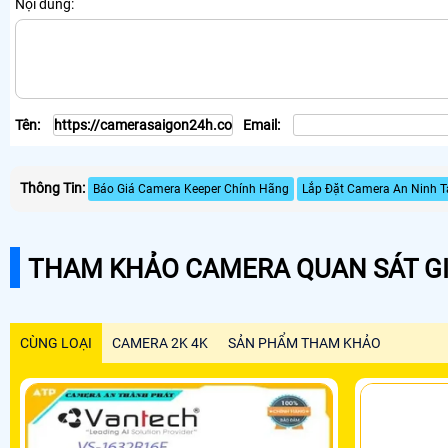
Nội dung:
Tên:
Email:
Thông Tin:
Báo Giá Camera Keeper Chính Hãng
Lắp Đặt Camera An Ninh Tạ
THAM KHẢO CAMERA QUAN SÁT GI
CÙNG LOẠI
CAMERA 2K 4K
SẢN PHẨM THAM KHẢO