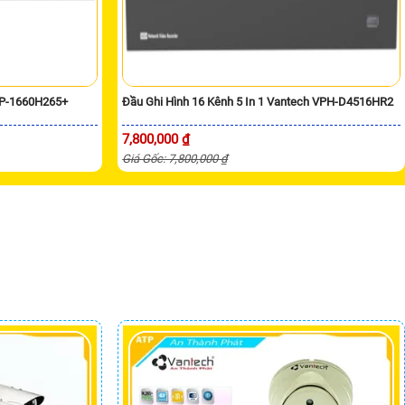
VP-1660H265+
Đầu Ghi Hình 16 Kênh 5 In 1 Vantech VPH-D4516HR2
7,800,000 ₫
Giá Gốc: 7,800,000 ₫