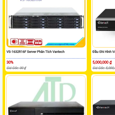
VS-1632R16F Server Phân Tích Vantech
Đầu Ghi Hình 
30%
5,000,000 ₫
Giá Gốc: 00 ₫
Giá Gốc: 5,000