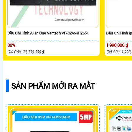
Đầu Ghi Hình All In One Vantech VP-32464H265+
Đầu Ghi Hình I
30%
1,990,000 ₫
Giá Gốc: 29,000,000 ₫
Giá Gốc: 1,990
SẢN PHẨM MỚI RA MẮT