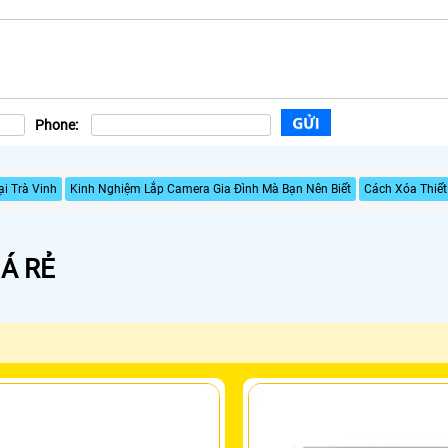
Phone:
i Trà Vinh
Kinh Nghiệm Lắp Camera Gia Đình Mà Bạn Nên Biết
Cách Xóa Thiết
Á RẺ