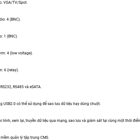
eo: VGA/TV/Spot.
io: 4 (BNC).
o: 1 (BNC).
rm: 4 (low voltage).
: 6 (relay).
g RS232, RS485 và eSATA.
ng USB2.0 có thể sử dụng để sao lưu dữ liệu hay dùng chuột.
i hình, xem lại, truyền dữ liệu qua mạng, sao lưu và giám sát tại cùng một thời điể
n mềm quản lý tập trung CMS.