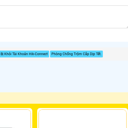
 Bị Khỏi Tài Khoản Hik-Connect
Phòng Chống Trộm Cắp Dịp Tết.