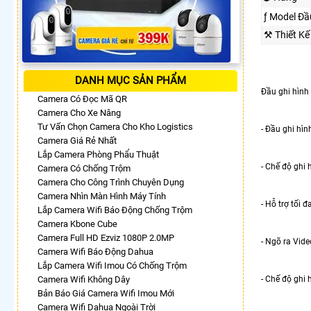
ƒ Model Đầ
⚒ Thiết K
DANH MỤC SẢN PHẨM
Đầu ghi hìn
Camera Có Đọc Mã QR
Camera Cho Xe Nâng
Tư Vấn Chọn Camera Cho Kho Logistics
- Đầu ghi hìn
Camera Giá Rẻ Nhất
Lắp Camera Phòng Phẩu Thuật
- Chế độ ghi
Camera Có Chống Trộm
Camera Cho Công Trình Chuyên Dụng
Camera Nhìn Màn Hình Máy Tính
- Hỗ trợ tối 
Lắp Camera Wifi Báo Động Chống Trộm
Camera Kbone Cube
Camera Full HD Ezviz 1080P 2.0MP
- Ngõ ra Vid
Camera Wifi Báo Động Dahua
Lắp Camera Wifi Imou Có Chống Trộm
Camera Wifi Không Dây
- Chế độ ghi 
Bản Báo Giá Camera Wifi Imou Mới
Camera Wifi Dahua Ngoài Trời