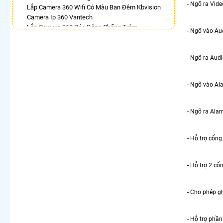
- Ngõ ra Vid
Lắp Camera 360 Wifi Có Màu Ban Đêm Kbvision
Camera Ip 360 Vantech
Lắp Camera 360 Báo Động Chống Trộm
- Ngõ vào Aud
Camera Visioncop 360
Camera Xoay 360 Kbvision Giá Rẻ
Camera Wifi 360 Full Color
- Ngõ ra Audi
Lắp Camera Wifi Dahua Xoay 360 Giá Rẻ
Camera Wifi 360 Full Color Dahua
- Ngõ vào Ala
LẮP CAMERA THEO NHU CẦU
Lắp Camera Văn Phòng Giá Rẻ
- Ngõ ra Alarm
Lắp Camera Nhà Xưởng Giá Rẻ
Lắp Camera Gia Đình Giá Rẻ
Lắp Camera Kho Hàng Giá Rẻ
- Hỗ trợ cổn
Lắp Camera Cửa Hàng Giá Rẻ
Lắp Camera Wifi Giá Rẻ Chính Hãng
- Hỗ trợ 2 cổ
Lắp Camera Công Trình Giá Rẻ
Camera 360 Giá Rẻ
- Cho phép gh
- Hỗ trợ phầ