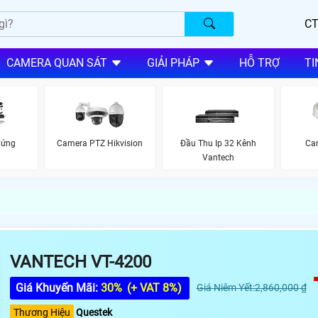
CT
CAMERA QUAN SÁT
GIẢI PHÁP
HỖ TRỢ
TI
Cứng
Camera PTZ Hikvision
Đầu Thu Ip 32 Kênh
Cam
Vantech
VANTECH VT-4200
Giá Khuyến Mãi:
30%
(+ VAT 8%)
Giá Niêm Yết:2,860,000 ₫
Thương Hiệu
Questek