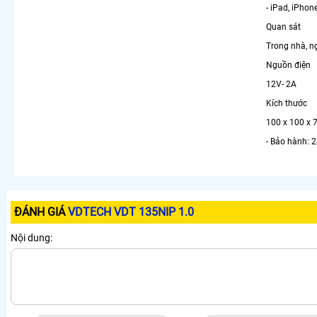
- iPad, iPho
Quan sát
Trong nhà, ng
Nguồn điện
12V- 2A
Kích thước
100 x 100 x
- Bảo hành: 2
ĐÁNH GIÁ
VDTECH VDT 135NIP 1.0
Nội dung: