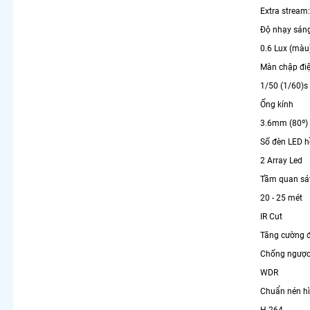
Extra stream:
Độ nhạy sán
0.6 Lux (màu)
Màn chập điệ
1/50 (1/60)s
Ống kính
3.6mm (80º) 
Số đèn LED h
2 Array Led
Tầm quan sá
20 - 25 mét
IR Cut
Tăng cường 
Chống ngược
WDR
Chuẩn nén h
H.264