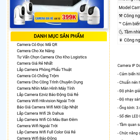
Model Cam
⚒ Công ng
™️ Cảm biế
🌜 Tầm nh
DANH MỤC SẢN PHẨM
🎇 Công n
Camera Có Đọc Mã QR
Camera Cho Xe Nâng
Tư Vấn Chọn Camera Cho Kho Logistics
Camera Giá Rẻ Nhất
Camera IP D
Lắp Camera Phòng Phẩu Thuật
- Cảm biến h
Camera Có Chống Trộm
Camera Cho Công Trình Chuyên Dụng
- Chuẩn nén 
Camera Nhìn Màn Hình Máy Tính
- Độ phân gi
Lắp Camera Ezviz Báo Động Giá Rẻ
- Độ nhạy sán
Camera Wifi Hikvision Ngoài Trời
Báo Giá Camera Wifi Mới Cập Nhật
- Ống kính: 3
Lắp Camera Wifi 2k Dahua
- Số đèn LED 
Lắp Camera Wifi Có Màu Ban Đêm
- Tầm quan sá
Camera Wifi Ngoài Trời
Lắp Camera Wifi Full Color Giá Rẻ
- Chức năng 
Camera Wifi Báo Động