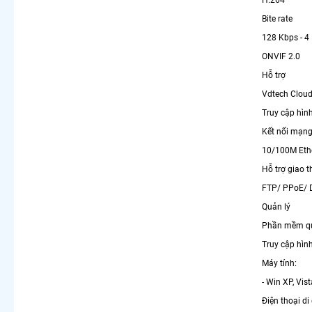
Bite rate
128 Kbps - 4
ONVIF 2.0
Hỗ trợ
Vdtech Clou
Truy cập hìn
Kết nối mạn
10/100M Ethe
Hỗ trợ giao t
FTP/ PPoE/ 
Quản lý
Phần mềm quả
Truy cập hìn
Máy tính:
- Win XP, Vis
Điện thoại di