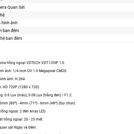
era Quan Sát
hệ
n hình ảnh
ìn ban đêm
ghệ ban đêm
ome hồng ngoại VDTECH VDT-135IP 1.0
ình ảnh: 1/4 inch OV 1.0 Megapixel CMOS.
hình ảnh: H.264.
ải: HD 720P (1280 x 720).
g: 0.6 Lux (màu), 0.08 Lux (trắng đen) / F1.2.
.6mm (80º) - 4mm (71º) - 6mm (48º) (tùy chọn).
hồng ngoại: 2 đèn Array LED.
t hồng ngoại: 20 - 25 mét.
quan sát Ngày và Đêm.