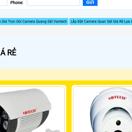
Phone:
 Giá Trọn Gói Camera Quang Sát Vantech
Lắp Đặt Camera Quan Sát Giá Rẻ Lựa
Á RẺ