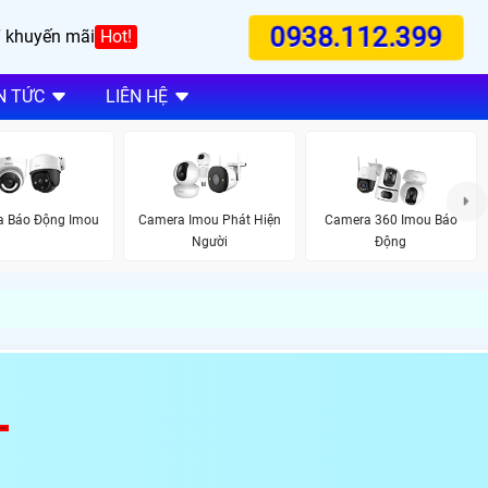
0938.112.399
 khuyến mãi
Hot!
N TỨC
LIÊN HỆ
 Báo Động Imou
Camera Imou Phát Hiện
Camera 360 Imou Báo
Người
Động