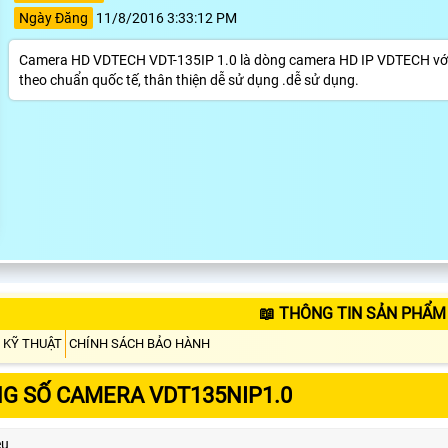
Ngày Đăng
11/8/2016 3:33:12 PM
Camera HD VDTECH VDT-135IP 1.0 là dòng camera HD IP VDTECH với 
theo chuẩn quốc tế, thân thiện dễ sử dụng .dễ sử dụng.
📖 THÔNG TIN SẢN PHẨM
 KỸ THUẬT
CHÍNH SÁCH BẢO HÀNH
G SỐ CAMERA VDT135NIP1.0
ệu