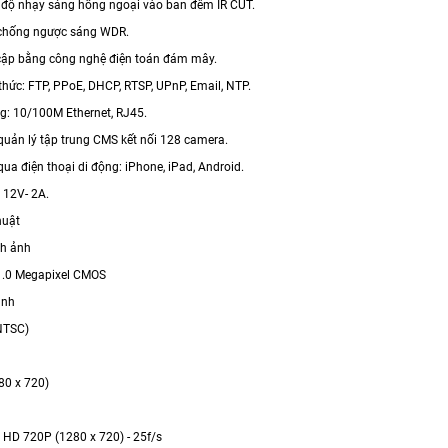
 độ nhạy sáng hồng ngoại vào ban đêm IR CUT.
 chống ngược sáng WDR.
y cập bằng công nghệ điện toán đám mây.
 thức: FTP, PPoE, DHCP, RTSP, UPnP, Email, NTP.
ng: 10/100M Ethernet, RJ45.
uản lý tập trung CMS kết nối 128 camera.
qua điện thoại di động: iPhone, iPad, Android.
 12V- 2A.
huật
nh ảnh
 1.0 Megapixel CMOS
ảnh
NTSC)
80 x 720)
 HD 720P (1280 x 720) - 25f/s