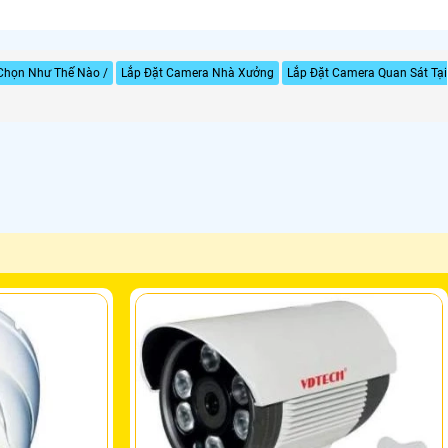
 Chọn Như Thế Nào /
Lắp Đặt Camera Nhà Xưởng
Lắp Đặt Camera Quan Sát Tại