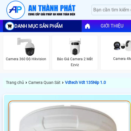
GIỚI THIỆU
DANH MỤC SẢN PHẨM
Camera 4
Camera 360 Độ Hikvision
Báo Giá Camera 2 Mắt
Ezviz
›
›
Trang chủ
Camera Quan Sát
Vdtech Vdt 135Nip 1.0