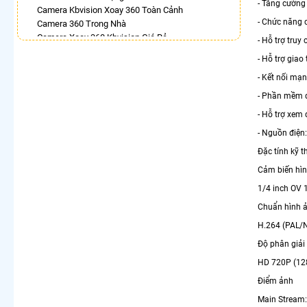
- Tăng cường
Camera Kbvision Xoay 360 Toàn Cảnh
- Chức năng
Camera 360 Trong Nhà
Camera Xoay 360 Kbvision Giá Rẻ
- Hỗ trợ tru
Camera Ip 360 Vantech
- Hỗ trợ giao
Lắp Camera 360 Trong Nhà Hikvision
- Kết nối mạ
Camera IP 360 Dahua
Lắp Camera Ip 360 Hikvision
- Phần mềm q
Camera Ebitcam 360
- Hỗ trợ xem 
LẮP CAMERA THEO NHU CẦU
- Nguồn điện:
Lắp Camera Văn Phòng Giá Rẻ
Đặc tính kỹ t
Lắp Camera Nhà Xưởng Giá Rẻ
Cảm biến hì
Lắp Camera Gia Đình Giá Rẻ
Lắp Camera Kho Hàng Giá Rẻ
1/4 inch OV
Lắp Camera Cửa Hàng Giá Rẻ
Chuẩn hình 
Lắp Camera Wifi Giá Rẻ Chính Hãng
H.264 (PAL/
Lắp Camera Công Trình Giá Rẻ
Camera 360 Giá Rẻ
Độ phân giải
HD 720P (12
Điểm ảnh
Main Stream: