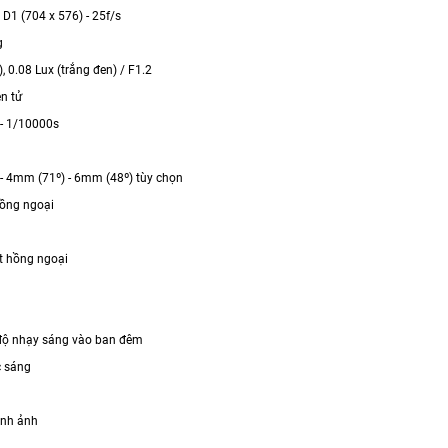
 D1 (704 x 576) - 25f/s
g
, 0.08 Lux (trắng đen) / F1.2
n tử
 - 1/10000s
- 4mm (71º) - 6mm (48º) tùy chọn
ồng ngoại
t hồng ngoại
độ nhạy sáng vào ban đêm
 sáng
ình ảnh