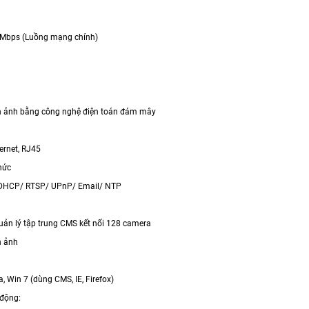
 Mbps (Luồng mạng chính)
d
h ảnh bằng công nghệ điện toán đám mây
g
rnet, RJ45
hức
DHCP/ RTSP/ UPnP/ Email/ NTP
n lý tập trung CMS kết nối 128 camera
h ảnh
ta, Win 7 (dùng CMS, IE, Firefox)
 động: