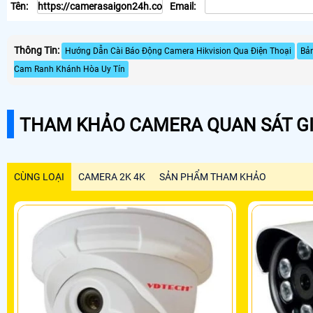
Tên:
Email:
Thông Tin:
Hướng Dẫn Cài Báo Động Camera Hikvision Qua Điện Thoại
Bản
Cam Ranh Khánh Hòa Uy Tín
THAM KHẢO CAMERA QUAN SÁT GI
CÙNG LOẠI
CAMERA 2K 4K
SẢN PHẨM THAM KHẢO