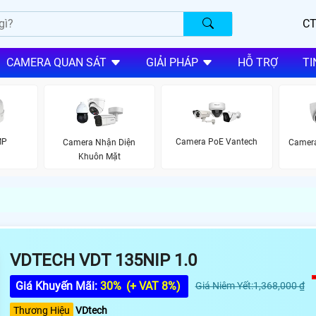
CT
CAMERA QUAN SÁT
GIẢI PHÁP
HỖ TRỢ
TI
MP
Camera PoE Vantech
Camera Nhận Diện
Camera
Khuôn Mặt
VDTECH VDT 135NIP 1.0
Giá Khuyến Mãi:
30%
(+ VAT 8%)
Giá Niêm Yết:1,368,000 ₫
Thương Hiệu
VDtech