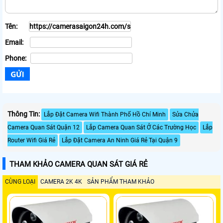
Tên:
Email:
Phone:
Thông Tin:
Lắp Đặt Camera Wifi Thành Phố Hồ Chí Minh
Sửa Chửa
Camera Quan Sát Quận 12
Lắp Camera Quan Sát Ở Các Trường Học
Lắp
Router Wifi Giá Rẻ
Lắp Đặt Camera An Ninh Giá Rẻ Tại Quận 9
THAM KHẢO CAMERA QUAN SÁT GIÁ RẺ
CÙNG LOẠI
CAMERA 2K 4K
SẢN PHẨM THAM KHẢO