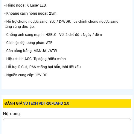
- Hồng ngoại: 6 Laser LED.
- Khoảng cách hồng ngoại: 25m.
- Hỗ trợ chống ngược sáng: BLC / D-WDR. Tùy chỉnh chống ngược sáng
từng vùng độc lập.
- Chống ánh sáng mạnh: HSBLC Với 2 chế độ : Ngày / đêm
- Cải hiện độ tương phản: ATR
- Cân bằng trắng: MANUAL/ATW
- Hiệu chỉnh AGC: Tự động /điều chỉnh
- Hỗ trợ IR Cut, IP66 chống bụi bẩn, thời tiết xấu
- Nguồn cung cấp: 12V DC
ĐÁNH GIÁ
VDTECH VDT-2070AHD 2.0
Nội dung: