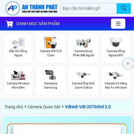
DANH MỤC SẢN PHẨM
Đầu Dò Hồng
Camera Wifi Full
Camera Ezviz
Camera Hồng
Ngoại
Color
Phân Biệt Người
Ngoại UMV
Camera Hikvision
Camera Ip
Camera Ống Kính
Camera Có Hàng
Nhìn Đêm
Samsung
Zoom Dahua
Rào Ảo Hikvision
›
›
Trang chủ
Camera Quan Sát
Vdtech Vdt-2070Ahd 2.0