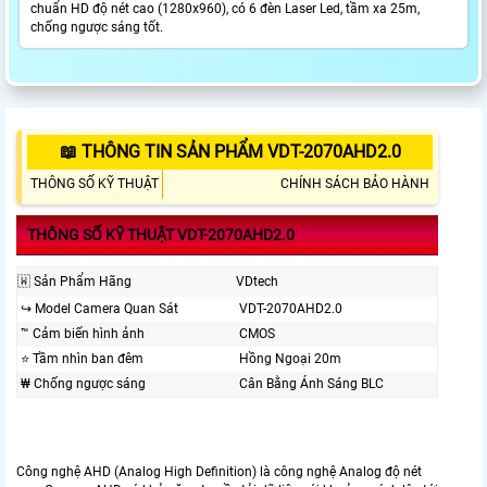
chuẩn HD độ nét cao (1280x960), có 6 đèn Laser Led, tầm xa 25m,
chống ngược sáng tốt.
📖 THÔNG TIN SẢN PHẨM VDT-2070AHD2.0
THÔNG SỐ KỸ THUẬT
CHÍNH SÁCH BẢO HÀNH
THÔNG SỐ KỸ THUẬT VDT-2070AHD2.0
🇼 Sản Phẩm Hãng
VDtech
↪️ Model Camera Quan Sát
VDT-2070AHD2.0
™️ Cảm biến hình ảnh
CMOS
⭐ Tầm nhìn ban đêm
Hồng Ngoại 20m
₩ Chống ngược sáng
Cân Bằng Ánh Sáng BLC
Công nghệ AHD (Analog High Definition) là công nghệ Analog độ nét