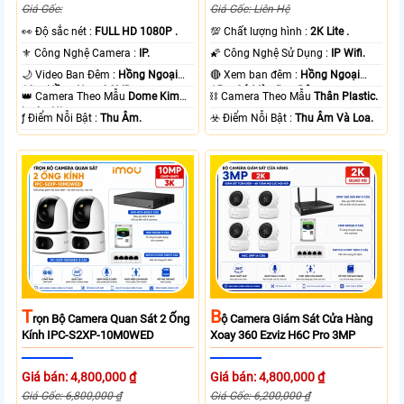
Giá Gốc:
Giá Gốc: Liên Hệ
️👀 Độ sắc nét :
FULL HD 1080P .
💯 Chất lượng hình :
2K Lite .
⚜️ Công Nghệ Camera :
IP.
🌠 Công Nghệ Sử Dụng :
IP Wifi.
🌙 Video Ban Đêm :
Hồng Ngoại
🔴 Xem ban đêm :
Hồng Ngoại
10m Hồng Ngoại SMD.
15m Có Màu Ban Ðêm.
👑 Camera Theo Mẫu
Dome Kim
⛓ Camera Theo Mẫu
Thân Plastic.
loại + Nhựa.
️ƒ Điểm Nỗi Bật :
Thu Âm.
️☣️ Điểm Nỗi Bật :
Thu Âm Và Loa.
T
B
Rọn Bộ Camera Quan Sát 2 Ống
Ộ Camera Giám Sát Cửa Hàng
Kính IPC-S2XP-10M0WED
Xoay 360 Ezviz H6C Pro 3MP
Giá bán: 4,800,000 ₫
Giá bán: 4,800,000 ₫
Giá Gốc: 6,800,000 ₫
Giá Gốc: 6,200,000 ₫