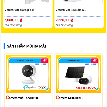
Vdtech Vdt-450Aip 4.0
Vdtech Vdt-333Zaip 5.0
5,068,000 ₫
9,556,000 ₫
Giá Gốc: 00 ₫
Giá Gốc: 00 ₫
SẢN PHẨM MỚI RA MẮT
C
C
Amera Wifi TapoC120
Amera MC410 KIT