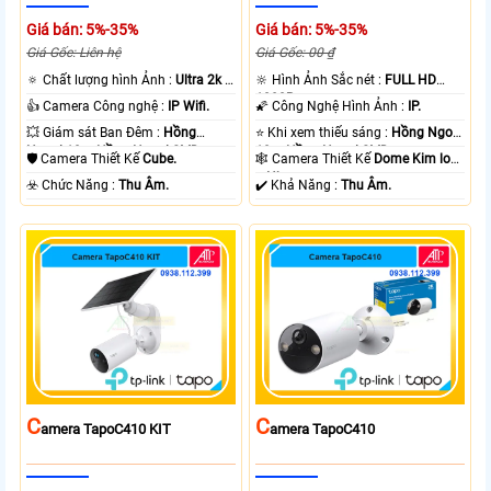
Giá bán: 5%-35%
Giá bán: 5%-35%
Giá Gốc: Liên hệ
Giá Gốc: 00 ₫
🔅 Chất lượng hình Ảnh :
Ultra 2k +
🔆 Hình Ảnh Sắc nét :
FULL HD
.
1080P .
👍 Camera Công nghệ :
IP Wifi.
🌠 Công Nghệ Hình Ảnh :
IP.
💥 Giám sát Ban Đêm :
Hồng
⭐ Khi xem thiếu sáng :
Hồng Ngoại
Ngoại 10m Hồng Ngoại SMD.
10m Hồng Ngoại SMD.
🛡 Camera Thiết Kế
Cube.
🕸️ Camera Thiết Kế
Dome Kim loại
+ Nhựa.
️☣️ Chức Năng :
Thu Âm.
️✔️ Khả Năng :
Thu Âm.
C
C
Amera TapoC410 KIT
Amera TapoC410