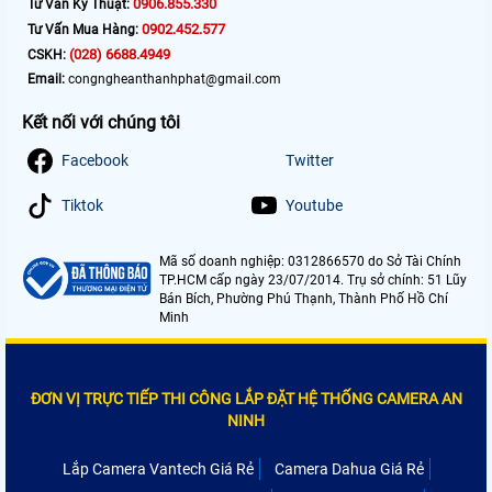
0906.855.330
Tư Vấn Kỹ Thuật:
0902.452.577
Tư Vấn Mua Hàng:
(028) 6688.4949
CSKH:
Email:
congngheanthanhphat@gmail.com
Kết nối với chúng tôi
Facebook
Twitter
Tiktok
Youtube
Mã số doanh nghiệp: 0312866570 do Sở Tài Chính
TP.HCM cấp ngày 23/07/2014. Trụ sở chính: 51 Lũy
Bán Bích, Phường Phú Thạnh, Thành Phố Hồ Chí
Minh
ĐƠN VỊ TRỰC TIẾP THI CÔNG LẮP ĐẶT HỆ THỐNG CAMERA AN
NINH
Lắp Camera Vantech Giá Rẻ
Camera Dahua Giá Rẻ