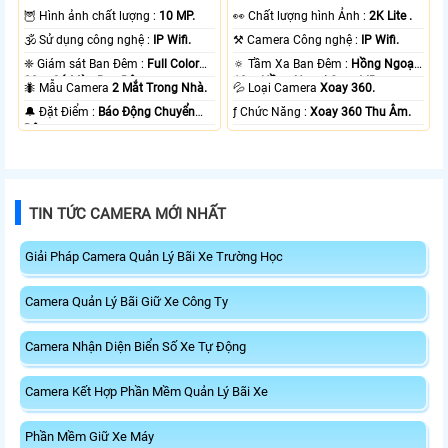
🦉 Hình ảnh chất lượng :
10 MP.
️👀 Chất lượng hình Ảnh :
2K Lite .
🕉️ Sử dụng công nghệ :
IP Wifi.
⚒ Camera Công nghệ :
IP Wifi.
❈ Giám sát Ban Đêm :
Full Color
🔅 Tầm Xa Ban Đêm :
Hồng Ngoại
20m Có Màu Ban Ðêm.
10m Hồng Ngoại Smart IR.
🐜 Mẫu Camera
2 Mắt Trong Nhà.
💦 Loại Camera
Xoay 360.
️🔔 Đặt Điểm :
Báo Động Chuyển
️ƒ Chức Năng :
Xoay 360 Thu Âm.
Động.
TIN TỨC CAMERA MỚI NHẤT
Giải Pháp Camera Quản Lý Bãi Xe Trường Học
Camera Quản Lý Bãi Giữ Xe Công Ty
Camera Nhận Diện Biển Số Xe Tự Động
Camera Kết Hợp Phần Mềm Quản Lý Bãi Xe
Phần Mềm Giữ Xe Máy