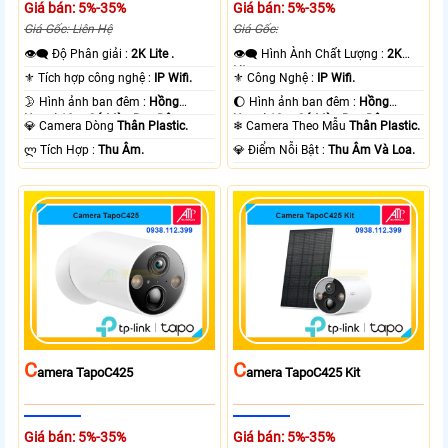
Giá bán: 5%-35%
Giá bán: 5%-35%
Giá Gốc: Liên Hệ
Giá Gốc:
👁️‍🗨 Độ Phân giải :
2K Lite .
👁️‍🗨 Hình Ành Chất Lượng :
2K
Lite .
⚜️ Tích hợp công nghệ :
IP Wifi.
⚜️ Công Nghệ :
IP Wifi.
🌛 Hình ảnh ban đêm :
Hồng
🌔 Hình ảnh ban đêm :
Hồng
Ngoại 10m Có Màu Ban Ðêm.
Ngoại 10m Có Màu Ban Ðêm.
💎 Camera Dòng
Thân Plastic.
❄ Camera Theo Mẫu
Thân Plastic.
️ლ Tích Hợp :
Thu Âm.
️💎 Điểm Nỗi Bật :
Thu Âm Và Loa.
C
C
Amera TapoC425
Amera TapoC425 Kit
Giá bán: 5%-35%
Giá bán: 5%-35%