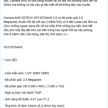
cao. Camera AHD có khả năng truyền tải dữ liệu với khoảng cách lên tới
500m mà không có yêu cầu gì đặc biệt về hệ thống dây cáp truyền.
Camera AHD VDTECH VDT-2070AHD 2.0 có độ phân giải 2.0
Megapixel, chuẩn HD độ nét cao (1280x720), có 6 đèn Laser Led, tầm xa
25m, chống ngược sáng tốt, hỗ trợ OSD, IP66 chống bụi bẩn, thời tiết
xấu, phù hợp lắp đặt khu vực bên trong hay ngoài trời tại văn phòng,
nhà ở, bệnh viện, cửa hàng, siêu thị, nhà sách, v.v....
VDT-2070AHD
* CHI TIẾT:
- Cảm biến ảnh: 1/25" SONY CMOS
- Độ phân giải: 2.0 Megapixel
- Độ phân giải: HD (1280 x 960 ) ; (1280 x 720)
- Ngõ ra hình: HD 960P, 720P
- Ánh sáng tối thiểu: 0.01 Lux/ F1.2
- Ống kính cố định 3,6mm (4, 6, 8mm tùy chọn)