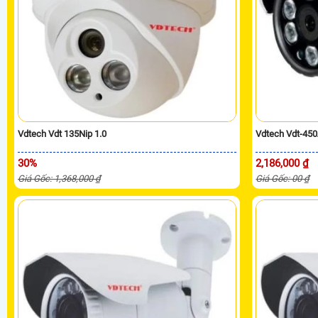
Vdtech Vdt 135Nip 1.0
Vdtech Vdt-450
30%
2,186,000 ₫
Giá Gốc: 1,368,000 ₫
Giá Gốc: 00 ₫