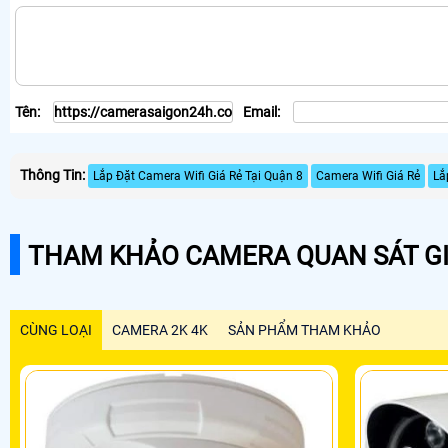
Tên:
Email:
Thông Tin:
Lắp Đặt Camera Wifi Giá Rẻ Tại Quận 8
Camera Wifi Giá Rẻ
Lắ
THAM KHẢO CAMERA QUAN SÁT GI
CÙNG LOẠI
CAMERA 2K 4K
SẢN PHẨM THAM KHẢO