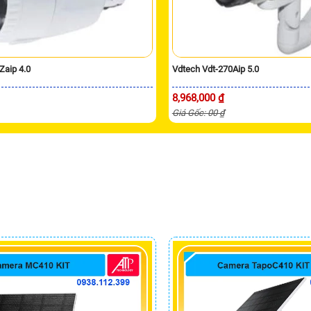
Zaip 4.0
Vdtech Vdt-270Aip 5.0
8,968,000 ₫
Giá Gốc: 00 ₫