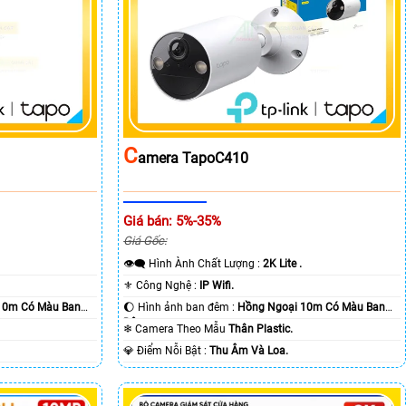
C
Amera TapoC410
Giá bán: 5%-35%
Giá Gốc:
👁️‍🗨 Hình Ành Chất Lượng :
2K Lite .
⚜️ Công Nghệ :
IP Wifi.
10m Có Màu Ban
🌔 Hình ảnh ban đêm :
Hồng Ngoại 10m Có Màu Ban
Ðêm.
❄ Camera Theo Mẫu
Thân Plastic.
️💎 Điểm Nỗi Bật :
Thu Âm Và Loa.