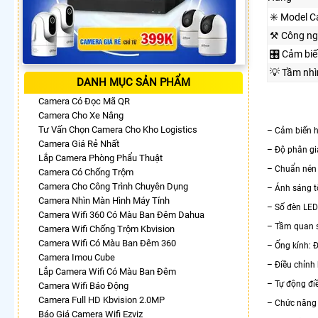
✳️ Model 
⚒ Công ng
🎛 Cảm biế
💡 Tầm nh
DANH MỤC SẢN PHẨM
Camera Có Đọc Mã QR
Camera Cho Xe Nâng
Tư Vấn Chọn Camera Cho Kho Logistics
– Cảm biến h
Camera Giá Rẻ Nhất
– Độ phân gi
Lắp Camera Phòng Phẩu Thuật
– Chuẩn nén
Camera Có Chống Trộm
Camera Cho Công Trình Chuyên Dụng
– Ánh sáng tố
Camera Nhìn Màn Hình Máy Tính
– Số đèn LED
Camera Wifi 360 Có Màu Ban Đêm Dahua
– Tầm quan s
Camera Wifi Chống Trộm Kbvision
Camera Wifi Có Màu Ban Đêm 360
– Ống kính: 
Camera Imou Cube
– Điều chỉnh 
Lắp Camera Wifi Có Màu Ban Đêm
– Tự động điề
Camera Wifi Báo Động
Camera Full HD Kbvision 2.0MP
– Chức năng
Báo Giá Camera Wifi Ezviz