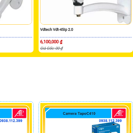
Vdtech Vdt-45Ip 2.0
6,100,000 ₫
Giá Gốc: 00 ₫