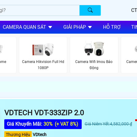
CT
CAMERA QUAN SÁT
GIẢI PHÁP
HỖ TRỢ
TI
Dome
Camera Hikvision Full Hd
Camera Wifi Imou Báo
Camer
1080P
Động
VDTECH VDT-333ZIP 2.0
Giá Khuyến Mãi:
30%
(+ VAT 8%)
Giá Niêm Yết:4,582,000 ₫
Thương Hiệu
VDtech