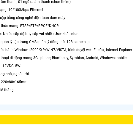
 âm thanh, 01 ngõ ra âm thanh (chọn thêm).
mạng: 10/100Mbps Ethernet.
y cập bằng công nghệ điện toán đám mây
ao thức mạng: RTSP/FTP/PPOE/DHCP.
: Nhiều cấp độ truy cập với nhiều User khác nhau.
uản lý tập trung CMS quản lý đồng thời 128 camera ip.
iều hành Windows 2000/XP/WIN7/VISTA, trình duyệt web Firefox, Internet Explorer t
n thoại di động mạng 3G: Iphone, Blackberry, Symbian, Android, Windows mobile.
: 12VDC, 5W.
ng nhà, ngoài trời.
c: 220x80x165mm.
18 tháng