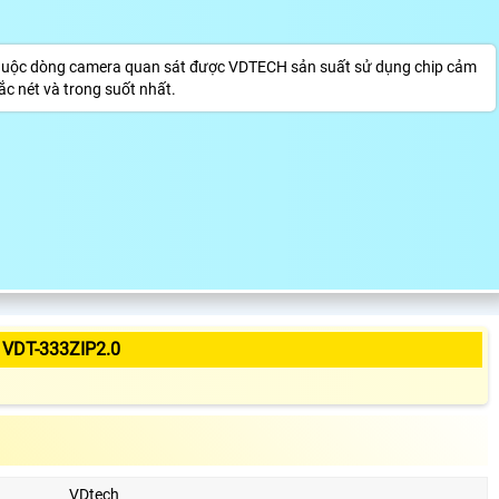
huộc dòng camera quan sát được VDTECH sản suất sử dụng chip cảm
c nét và trong suốt nhất.
VDT-333ZIP2.0
VDtech