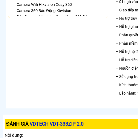
– 01 ngõ vào
Camera Wifi Hikvision Xoay 360
– Giao tiếp 
Camera 360 Báo Động Kbvision
Bán Camera Hikvision Quay Xoay 360 Độ
– Hỗ trợ tru
Camera 360 Ezviz Ngoài Trời
– Hỗ trợ gi
Lắp Camera Ip 360 Hikvision
Camera Hdparagon Xoay 360 Độ
– Phân quyền
Lắp Camera Wifi Hikvision Ngoài Trời Xoay 360
– Phần mềm q
Giá Rẻ
– Hỗ trợ hệ đ
Camera Ip 360 Vantech
– Hỗ trợ điệ
LẮP CAMERA THEO NHU CẦU
– Nguồn điện
Lắp Camera Văn Phòng Giá Rẻ
– Sử dụng tro
Lắp Camera Nhà Xưởng Giá Rẻ
Lắp Camera Gia Đình Giá Rẻ
– Kích thướ
Lắp Camera Kho Hàng Giá Rẻ
– Bảo hành: 
Lắp Camera Cửa Hàng Giá Rẻ
Lắp Camera Wifi Giá Rẻ Chính Hãng
Lắp Camera Công Trình Giá Rẻ
Camera 360 Giá Rẻ
ĐÁNH GIÁ
VDTECH VDT-333ZIP 2.0
Nội dung: