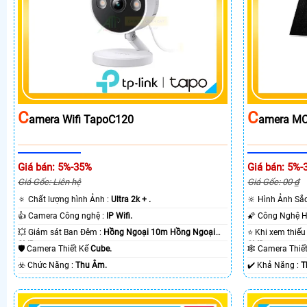
C
C
Amera Wifi TapoC120
Amera MC
Giá bán: 5%-35%
Giá bán: 5%-
Giá Gốc: Liên hệ
Giá Gốc: 00 ₫
🔅 Chất lượng hình Ảnh :
Ultra 2k + .
🔆 Hình Ảnh Sắ
👍 Camera Công nghệ :
IP Wifi.
💥 Giám sát Ban Đêm :
Hồng Ngoại 10m Hồng Ngoại
SMD.
SMD.
🛡 Camera Thiết Kế
Cube.
🕸️ Camera Thi
️☣️ Chức Năng :
Thu Âm.
️✔️ Khả Năng :
T