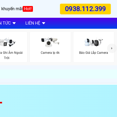
0938.112.399
 khuyến mãi
Hot!
N TỨC
LIÊN HỆ
a Ghi Âm Ngoài
Camera Ip 4k
Báo Giá Lắp Camera
Trời