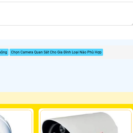
uộng
Chọn Camera Quan Sát Cho Gia Đình Loại Nào Phù Hợp