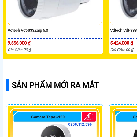
Vdtech Vdt-333Zaip 5.0
Vdtech Vdt-333
9,556,000 ₫
5,424,000 ₫
Giá Gốc: 00 ₫
Giá Gốc: 00 ₫
SẢN PHẨM MỚI RA MẮT