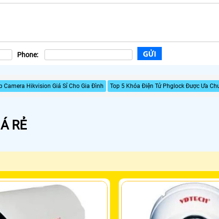
Phone:
p Camera Hikvision Giá Sỉ Cho Gia Đình
Top 5 Khóa Điện Tử Phglock Được Ưa Ch
Á RẺ