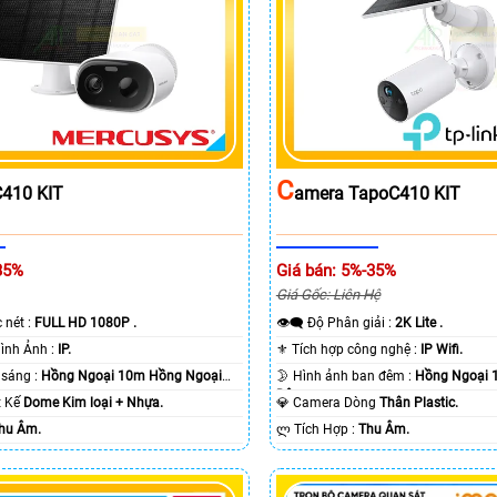
C
410 KIT
Amera TapoC410 KIT
35%
Giá bán: 5%-35%
Giá Gốc: Liên Hệ
c nét :
FULL HD 1080P .
👁️‍🗨 Độ Phân giải :
2K Lite .
🌠 Công Nghệ Hình Ảnh :
IP.
⚜️ Tích hợp công nghệ :
IP Wifi.
⭐ Khi xem thiếu sáng :
Hồng Ngoại 10m Hồng Ngoại
🌛 Hình ảnh ban đêm :
Hồng Ngoại 
Ðêm.
ết Kế
Dome Kim loại + Nhựa.
💎 Camera Dòng
Thân Plastic.
hu Âm.
️ლ Tích Hợp :
Thu Âm.