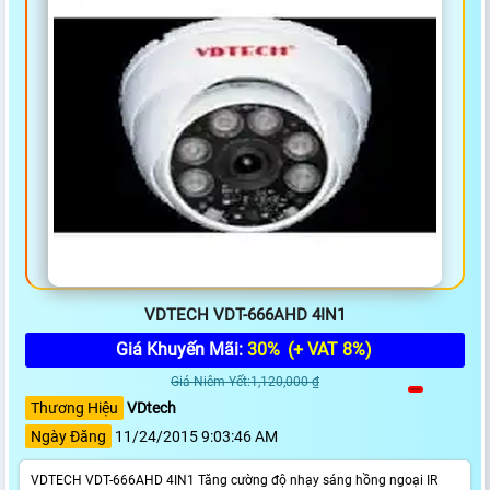
VDTECH VDT-666AHD 4IN1
Giá Khuyến Mãi:
30%
(+ VAT 8%)
Giá Niêm Yết:1,120,000 ₫
Thương Hiệu
VDtech
Ngày Đăng
11/24/2015 9:03:46 AM
VDTECH VDT-666AHD 4IN1 Tăng cường độ nhạy sáng hồng ngoại IR