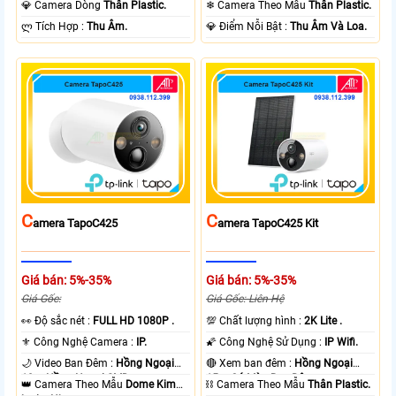
💎 Camera Dòng
Thân Plastic.
❄ Camera Theo Mẫu
Thân Plastic.
️ლ Tích Hợp :
Thu Âm.
️💎 Điểm Nỗi Bật :
Thu Âm Và Loa.
C
C
Amera TapoC425
Amera TapoC425 Kit
Giá bán: 5%-35%
Giá bán: 5%-35%
Giá Gốc:
Giá Gốc: Liên Hệ
️👀 Độ sắc nét :
FULL HD 1080P .
💯 Chất lượng hình :
2K Lite .
⚜️ Công Nghệ Camera :
IP.
🌠 Công Nghệ Sử Dụng :
IP Wifi.
🌙 Video Ban Đêm :
Hồng Ngoại
🔴 Xem ban đêm :
Hồng Ngoại
10m Hồng Ngoại SMD.
15m Có Màu Ban Ðêm.
👑 Camera Theo Mẫu
Dome Kim
⛓ Camera Theo Mẫu
Thân Plastic.