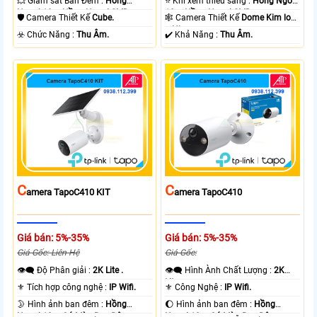
💥 Giám sát Ban Đêm :
Hồng
⭐ Khi xem thiếu sáng :
Hồng Ngoại
Ngoại 10m Hồng Ngoại SMD.
10m Hồng Ngoại SMD.
🛡 Camera Thiết Kế
Cube.
🕸️ Camera Thiết Kế
Dome Kim loại
+ Nhựa.
️☣️ Chức Năng :
Thu Âm.
️✔️ Khả Năng :
Thu Âm.
C
C
Amera TapoC410 KIT
Amera TapoC410
Giá bán: 5%-35%
Giá bán: 5%-35%
Giá Gốc: Liên Hệ
Giá Gốc:
👁️‍🗨 Độ Phân giải :
2K Lite .
👁️‍🗨 Hình Ành Chất Lượng :
2K
Lite .
⚜️ Tích hợp công nghệ :
IP Wifi.
⚜️ Công Nghệ :
IP Wifi.
🌛 Hình ảnh ban đêm :
Hồng
🌔 Hình ảnh ban đêm :
Hồng
Ngoại 10m Có Màu Ban Ðêm.
Ngoại 10m Có Màu Ban Ðêm.