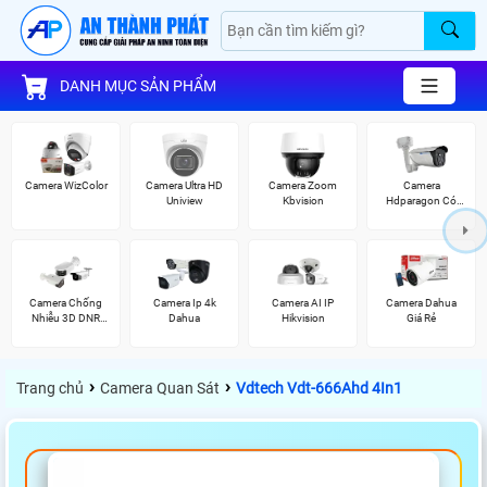
DANH MỤC SẢN PHẨM
Camera WizColor
Camera Ultra HD
Camera Zoom
Camera
Uniview
Kbvision
Hdparagon Có
Màu Ban Đêm
Camera Chống
Camera Ip 4k
Camera AI IP
Camera Dahua
Nhiễu 3D DNR
Dahua
Hikvision
Giá Rẻ
Hikvison
›
›
Trang chủ
Camera Quan Sát
Vdtech Vdt-666Ahd 4In1