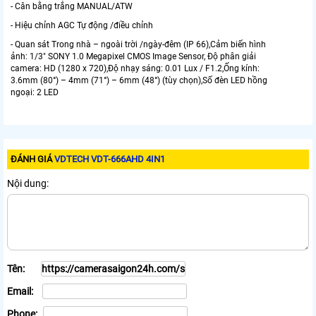
- Cân bằng trắng MANUAL/ATW
- Hiệu chỉnh AGC Tự động /điều chỉnh
- Quan sát Trong nhà – ngoài trời /ngày-đêm (IP 66),Cảm biến hình
ảnh: 1/3" SONY 1.0 Megapixel CMOS Image Sensor, Độ phân giải
camera: HD (1280 x 720),Độ nhạy sáng: 0.01 Lux / F1.2,Ống kính:
3.6mm (80°) – 4mm (71°) – 6mm (48°) (tùy chọn),Số đèn LED hồng
ngoại: 2 LED
ĐÁNH GIÁ
VDTECH VDT-666AHD 4IN1
Nội dung:
Tên:
Email:
Phone: