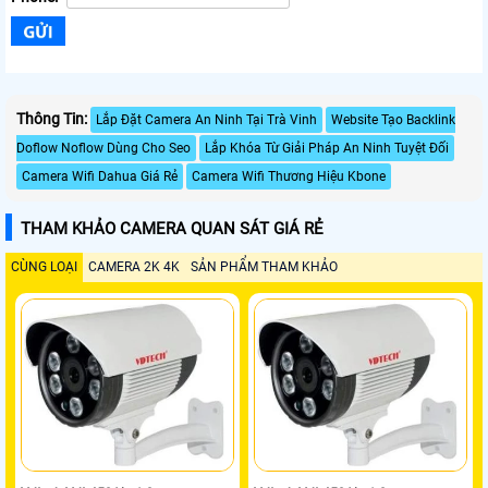
Thông Tin:
Lắp Đặt Camera An Ninh Tại Trà Vinh
Website Tạo Backlink
Doflow Noflow Dùng Cho Seo
Lắp Khóa Từ Giải Pháp An Ninh Tuyệt Đối
Camera Wifi Dahua Giá Rẻ
Camera Wifi Thương Hiệu Kbone
THAM KHẢO CAMERA QUAN SÁT GIÁ RẺ
CÙNG LOẠI
CAMERA 2K 4K
SẢN PHẨM THAM KHẢO