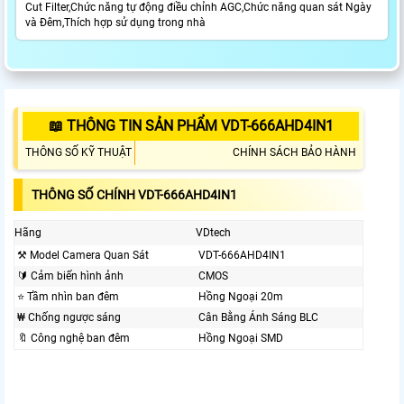
Cut Filter,Chức năng tự động điều chỉnh AGC,Chức năng quan sát Ngày
và Đêm,Thích hợp sử dụng trong nhà
📖 THÔNG TIN SẢN PHẨM VDT-666AHD4IN1
THÔNG SỐ KỸ THUẬT
CHÍNH SÁCH BẢO HÀNH
THÔNG SỐ CHÍNH VDT-666AHD4IN1
Hãng
VDtech
⚒ Model Camera Quan Sát
VDT-666AHD4IN1
🔰 Cảm biến hình ảnh
CMOS
⭐ Tầm nhìn ban đêm
Hồng Ngoại 20m
₩ Chống ngược sáng
Cân Bằng Ánh Sáng BLC
🔖 Công nghệ ban đêm
Hồng Ngoại SMD