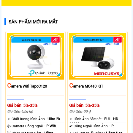
SẢN PHẨM MỚI RA MẮT
C
C
Amera Wifi TapoC120
Amera MC410 KIT
Giá bán: 5%-35%
Giá bán: 5%-35%
Giá Gốc: Liên hệ
Giá Gốc: 00 ₫
🔅 Chất lượng hình Ảnh :
Ultra 2k +
🔆 Hình Ảnh Sắc nét :
FULL HD
.
1080P .
👍 Camera Công nghệ :
IP Wifi.
🌠 Công Nghệ Hình Ảnh :
IP.