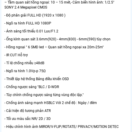
– Tầm quan sát hồng ngoại: 10 – 15 mét,- Cảm biến hình ảnh: 1/2.5"
SONY 2.4 Megapixel CMOS
- Độ phân giải FULL HD (1920 x 1080 )
- Ngõ ra hình FULL HD 1080P
- Ánh sáng tối thiểu 0.01 Lux/F1.2
- Ống kính quan sát 3.6mm(920) - 4mm(830) - 6mm(590) tùy chọn
- Hồng ngoại " 6 SMD led – Quan sát hồng ngoại xa 20m-25m"
- IR CUT Hỗ trợ
- Tỉ lệ chống nhiễu ≥48dB
- Ngõ ra hình 1.0Vp-p 75Ω
- Thiết lập hệ thống Bảng điều khiển OSD
- Chống ngược sáng "BLC / D-WDR
- Tùy chỉnh chống ngược sáng từng vùng độc lập."
- Chống ánh sáng mạnh HSBLC Với 2 chế độ : Ngày / đêm
- Cải hiện độ tương phản ATR
- Tối ưu màu sắc NR/ 2D / 3D
- Hiệu chỉnh hình ảnh MIROR/V-FLIP/ROTATE/ PRIVACY/MOTION DETEC