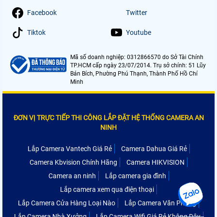
Facebook
Twitter
Tiktok
Youtube
Mã số doanh nghiệp: 0312866570 do Sở Tài Chính
TP.HCM cấp ngày 23/07/2014. Trụ sở chính: 51 Lũy
Bán Bích, Phường Phú Thạnh, Thành Phố Hồ Chí
Minh
ĐƠN VỊ TRỰC TIẾP THI CÔNG LẮP ĐẶT HỆ THỐNG CAMERA AN
NINH
Lắp Camera Vantech Giá Rẻ
Camera Dahua Giá Rẻ
Camera Kbvision Chính Hãng
Camera HIKVISION
Camera an ninh
Lắp camera gia đình
Lắp camera xem qua điện thoại
Lắp Camera Cửa Hàng Loại Nào
Lắp Camera Văn Phòng
Lắp Camera Nhà Xưởng
Lắp Camera Wifi Giá Rẻ Không Dây