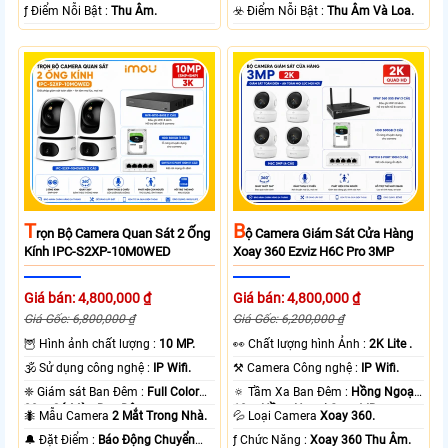
loại + Nhựa.
️ƒ Điểm Nỗi Bật :
Thu Âm.
️☣️ Điểm Nỗi Bật :
Thu Âm Và Loa.
T
B
Rọn Bộ Camera Quan Sát 2 Ống
Ộ Camera Giám Sát Cửa Hàng
Kính IPC-S2XP-10M0WED
Xoay 360 Ezviz H6C Pro 3MP
Giá bán: 4,800,000 ₫
Giá bán: 4,800,000 ₫
Giá Gốc: 6,800,000 ₫
Giá Gốc: 6,200,000 ₫
🦉 Hình ảnh chất lượng :
10 MP.
️👀 Chất lượng hình Ảnh :
2K Lite .
🕉️ Sử dụng công nghệ :
IP Wifi.
⚒ Camera Công nghệ :
IP Wifi.
❈ Giám sát Ban Đêm :
Full Color
🔅 Tầm Xa Ban Đêm :
Hồng Ngoại
20m Có Màu Ban Ðêm.
10m Hồng Ngoại Smart IR.
🐜 Mẫu Camera
2 Mắt Trong Nhà.
💦 Loại Camera
Xoay 360.
️🔔 Đặt Điểm :
Báo Động Chuyển
️ƒ Chức Năng :
Xoay 360 Thu Âm.