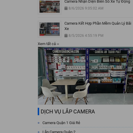
Camera Nhận Diện Biển Số Xe Tự Động
8/6/2026 9:05:02 AM
Camera Kết Hợp Phần Mềm Quản Lý Bãi
Xe
8/5/2026 4:55:19 PM
Xem tất cả ››
DỊCH VỤ LẮP CAMERA
Camera Quận 1 Giá Rẻ
Lắp Camera Quận 2