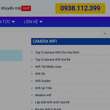
0938.112.399
 khuyến mãi
Hot!
N TỨC
LIÊN HỆ
CAMERA WIFI
Top 5 Camera Wifi Cho Gia Đình
Top 5 Camera Wifi Giá Rẻ
Wifi Tải Nhiều User
Wifi 5G
Wifi Outdor
Wifi Up Trần
Modem wifi
Lắp Đặt Wifi UniFi Giá Rẻ
Router Wifi 6 Ruijie