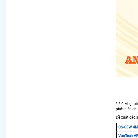
* 2.0 Megapi
phát hiện ch
Đề xuất các
CS-C3W 4MP
VanTech VP