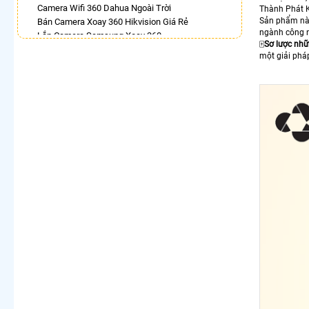
Camera Wifi 360 Dahua Ngoài Trời
Thành Phát Kh
Sản phẩm này
Bán Camera Xoay 360 Hikvision Giá Rẻ
ngành công n
Lắp Camera Samsung Xoay 360
🀄
Sơ lược nhữ
Camera Xoay 360 Kbvision Giá Rẻ
một giải pháp
Camera 360 Imou Báo Động
Lắp Camera 360 Báo Động Chống Trộm
Lắp Camera 360 Trong Nhà Hikvision
Camera Hdparagon Xoay 360 Độ
LẮP CAMERA THEO NHU CẦU
Lắp Camera Văn Phòng Giá Rẻ
Lắp Camera Nhà Xưởng Giá Rẻ
Lắp Camera Gia Đình Giá Rẻ
Lắp Camera Kho Hàng Giá Rẻ
Lắp Camera Cửa Hàng Giá Rẻ
Lắp Camera Wifi Giá Rẻ Chính Hãng
Lắp Camera Công Trình Giá Rẻ
Camera 360 Giá Rẻ