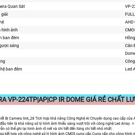
era Quan Sát
VP-2
 giải
FULL
hệ
AHD 
n hình ảnh
CMO
ìn ban đêm
Hồng
gược sáng
Cân 
Dome
ăng
Công
nghệ ban đêm
Led 
RA
VP-224TP|AP|CP
IR DOME GIÁ RẺ CHẤT L
ết Bị Camera link_28 Tích hợp khả năng Công Nghệ AI Chuyên dụng cao cấp của An
đầu tiên là khả năng xử lý hình ảnh thiếu sáng vượt trội với công nghệ Led Array. ⚛️
ẫn có thể ghi lại hình ảnh rõ nét và chi tiết đến từng chi tiết nhỏ nhất.
 sự kết hợp với công nghệ xử lý hình ảnh CMOS cung cấp Cung cấp cho công trình 