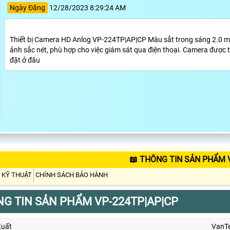
Ngày Đăng
12/28/2023 8:29:24 AM
Thiết bị Camera HD Anlog VP-224TP|AP|CP Màu sắt trong sáng 2.0 me
ảnh sắc nét, phù hợp cho việc giám sát qua điện thoại. Camera được 
đặt ở đâu
📖 THÔNG TIN SẢN PHẨM 
 KỸ THUẬT
CHÍNH SÁCH BẢO HÀNH
G TIN SẢN PHẨM VP-224TP|AP|CP
Xuất
VanT