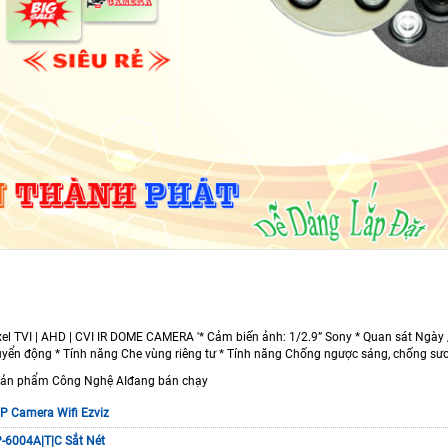
xel TVI | AHD | CVI IR DOME CAMERA '* Cảm biến ảnh: 1/2.9” Sony * Quan sát Ngày
uyển động * Tính năng Che vùng riêng tư * Tính năng Chống ngược sáng, chống sư
 sản phẩm Công Nghệ AIđang bán chạy
 Camera Wifi Ezviz
-6004A|T|C Sắt Nét