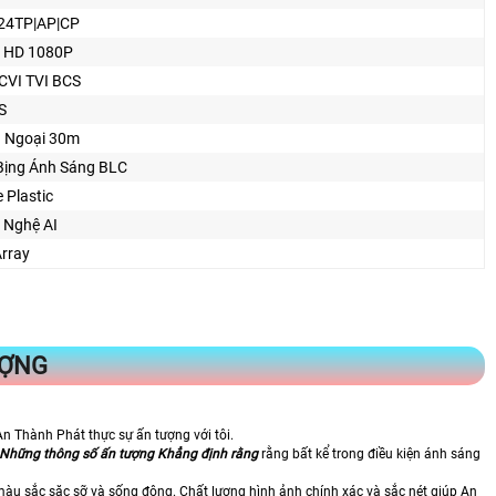
24TP|AP|CP
 HD 1080P
CVI TVI BCS
S
 Ngoại 30m
Bịng Ánh Sáng BLC
 Plastic
 Nghệ AI
Array
ƯỢNG
 Thành Phát thực sự ấn tượng với tôi.
Những thông số ấn tượng
Khẳng định rằng
rằng bất kể trong điều kiện ánh sáng
màu sắc sặc sỡ và sống động. Chất lượng hình ảnh chính xác và sắc nét giúp An