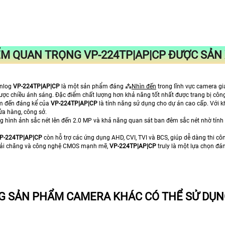
ỂM QUAN TRỌNG
VP-224TP|AP|CP
ĐƯỢC SẢN 
Anlog
VP-224TP|AP|CP
là một sản phẩm đáng ⁂
Nhìn đến
trong lĩnh vực camera gi
ược chiều ánh sáng. Đặc điểm chất lượng hơn khả năng tốt nhất được trang bị công 
m đến đáng kể của
VP-224TP|AP|CP
là tính năng sử dụng cho dự án cao cấp. Với kh
ửa hàng, công sở.
ng hình ảnh sắc nét lên đến 2.0 MP và khả năng quan sát ban đêm sắc nét nhờ tí
P-224TP|AP|CP
còn hỗ trợ các ứng dụng AHD, CVI, TVI và BCS, giúp dễ dàng thi cô
phải chăng và công nghệ CMOS mạnh mẽ,
VP-224TP|AP|CP
truly là một lựa chọn đ
 SẢN PHẨM CAMERA KHÁC CÓ THỂ SỬ DỤNG