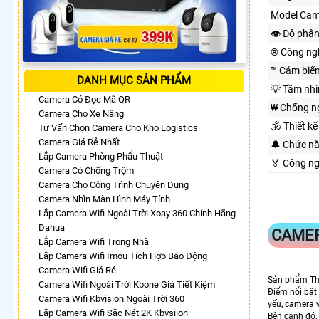
Model Cam
👁 Độ phân
®️ Công ng
™️ Cảm biế
DANH MỤC SẢN PHẨM
💡 Tầm nh
Camera Có Đọc Mã QR
₩ Chống n
Camera Cho Xe Nâng
🕉️ Thiết kế
Tư Vấn Chọn Camera Cho Kho Logistics
Camera Giá Rẻ Nhất
🔔 Chức n
Lắp Camera Phòng Phẩu Thuật
️🏅️ Công 
Camera Có Chống Trộm
Camera Cho Công Trình Chuyên Dụng
Camera Nhìn Màn Hình Máy Tính
Lắp Camera Wifi Ngoài Trời Xoay 360 Chính Hãng
Dahua
CAME
Lắp Camera Wifi Trong Nhà
Lắp Camera Wifi Imou Tích Hợp Báo Động
Camera Wifi Giá Rẻ
Sản phẩm Thi
Camera Wifi Ngoài Trời Kbone Giá Tiết Kiệm
Điểm nổi bật 
Camera Wifi Kbvision Ngoài Trời 360
yếu, camera v
Lắp Camera Wifi Sắc Nét 2K Kbvsiion
Bên cạnh đó,