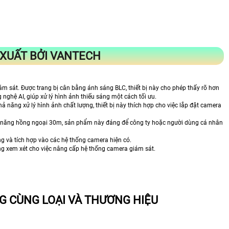
XUẤT BỞI VANTECH
ám sát. Được trang bị cân bằng ánh sáng BLC, thiết bị này cho phép thấy rõ hơn
nghệ AI, giúp xử lý hình ảnh thiếu sáng một cách tối ưu.
ả năng xử lý hình ảnh chất lượng, thiết bị này thích hợp cho việc lắp đặt camera
nh năng hồng ngoại 30m, sản phẩm này đáng để công ty hoặc người dùng cá nhân
ng và tích hợp vào các hệ thống camera hiện có.
áng xem xét cho việc nâng cấp hệ thống camera giám sát.
 CÙNG LOẠI VÀ THƯƠNG HIỆU