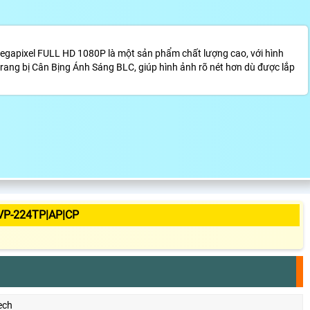
gapixel FULL HD 1080P là một sản phẩm chất lượng cao, với hình
trang bị Cân Bịng Ánh Sáng BLC, giúp hình ảnh rõ nét hơn dù được lắp
VP-224TP|AP|CP
ech