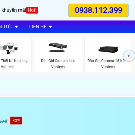
0938.112.399
 khuyến mãi
Hot!
N TỨC
LIÊN HỆ
Thết Kế Kim Loại
Đầu Ghi Camera Ip 4
Đầu Ghi Camera 16 Kênh
Vantech
Vantech
Vantech
30%
00 ₫