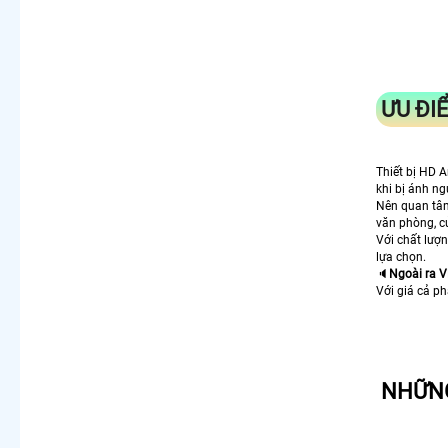
ƯU ĐI
Thiết bị HD 
khi bị ánh ng
Nên quan tâ
văn phòng, c
Với chất lượ
lựa chọn.
🔈
Ngoài ra
V
Với giá cả 
NHỮNG