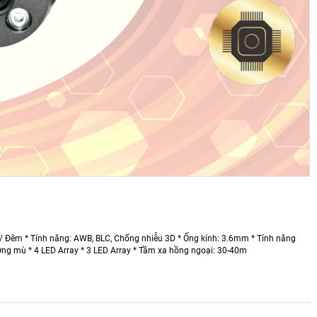
 / Đêm * Tính năng: AWB, BLC, Chống nhiễu 3D * Ống kính: 3.6mm * Tính năng
ơng mù * 4 LED Array * 3 LED Array * Tầm xa hồng ngoại: 30-40m