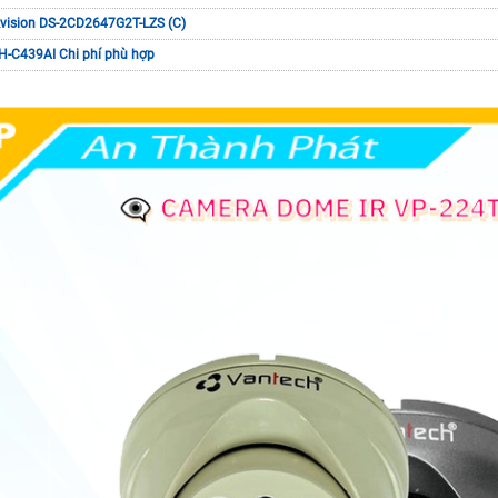
vision DS-2CD2647G2T-LZS (C)
-C439AI Chi phí phù hợp