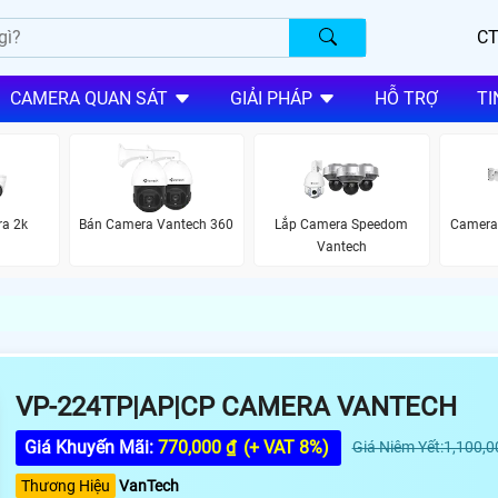
CT
CAMERA QUAN SÁT
GIẢI PHÁP
HỖ TRỢ
TI
ra 2k
Bán Camera Vantech 360
Lắp Camera Speedom
Camera 
Vantech
VP-224TP|AP|CP CAMERA VANTECH
Giá Khuyến Mãi:
770,000 ₫
(+ VAT 8%)
Giá Niêm Yết:1,100,0
Thương Hiệu
VanTech