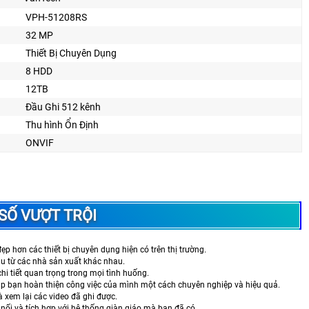
VPH-51208RS
32 MP
Thiết Bị Chuyên Dụng
8 HDD
12TB
Đầu Ghi 512 kênh
Thu hình Ổn Định
ONVIF
SỐ VƯỢT TRỘI
ẹp hơn các thiết bị chuyên dụng hiện có trên thị trường.
au từ các nhà sản xuất khác nhau.
chi tiết quan trọng trong mọi tình huống.
p bạn hoàn thiện công việc của mình một cách chuyên nghiệp và hiệu quả.
và xem lại các video đã ghi được.
 nối và tích hợp với hệ thống giàn giáo mà bạn đã có.