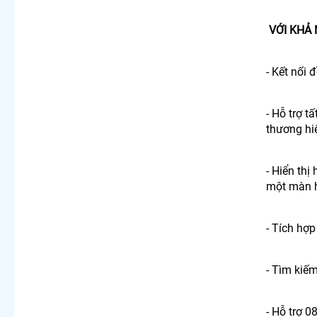
VỚI KHẢ 
- Kết nối 
- Hỗ trợ 
thương hi
- Hiển thị
một màn 
- Tích hợ
- Tìm kiế
- Hỗ trợ 0