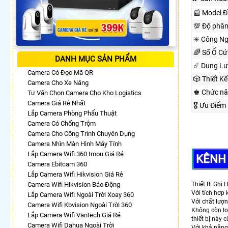
📰 Model Đ
💯 Độ phân
✳️ Công Ng
🌈 Số Ổ Cứ
DANH MỤC SẢN PHẨM
☄️ Dung Lư
Camera Có Đọc Mã QR
🎲 Thiết K
Camera Cho Xe Nâng
♚ Chức n
Tư Vấn Chọn Camera Cho Kho Logistics
Camera Giá Rẻ Nhất
🎖️ Ưu Điể
Lắp Camera Phòng Phẩu Thuật
Camera Có Chống Trộm
Camera Cho Công Trình Chuyên Dụng
Camera Nhìn Màn Hình Máy Tính
Lắp Camera Wifi 360 Imou Giá Rẻ
KÊNH 
Camera Ebitcam 360
Lắp Camera Wifi Hikvision Giá Rẻ
Camera Wifi Hikvision Báo Động
Thiết Bị Ghi 
Với tích hợp
Lắp Camera Wifi Ngoài Trời Xoay 360
Với chất lượn
Camera Wifi Kbvision Ngoài Trời 360
Không còn lo
Lắp Camera Wifi Vantech Giá Rẻ
thiết bị này 
Camera Wifi Dahua Ngoài Trời
Với khả năng 