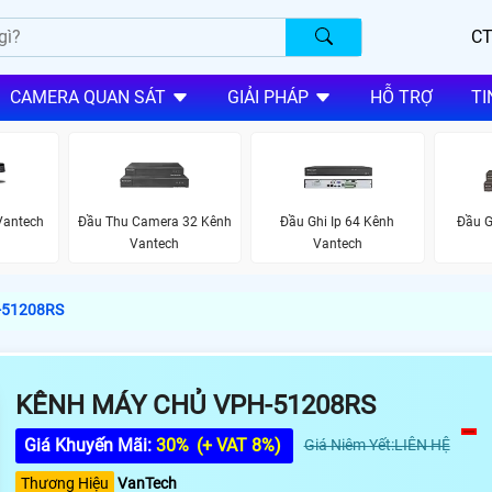
CT
CAMERA QUAN SÁT
GIẢI PHÁP
HỖ TRỢ
TI
Vantech
Đầu Thu Camera 32 Kênh
Đầu Ghi Ip 64 Kênh
Đầu G
Vantech
Vantech
-51208RS
KÊNH MÁY CHỦ VPH-51208RS
Giá Khuyến Mãi:
30%
(+ VAT 8%)
Giá Niêm Yết:LIÊN HỆ
Thương Hiệu
VanTech