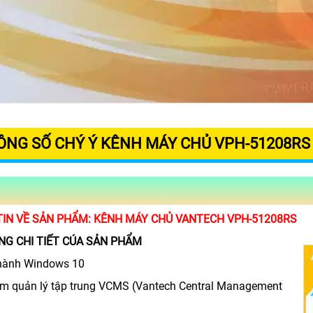
ÔNG SỐ CHÝ Ý KÊNH MÁY CHỦ VPH-51208R
TIN VỀ SẢN PHẨM: KÊNH MÁY CHỦ VANTECH VPH-51208RS
ĂNG CHI TIẾT CÚA SẢN PHẨM
 hành Windows 10
m quản lý tập trung VCMS (Vantech Central Management