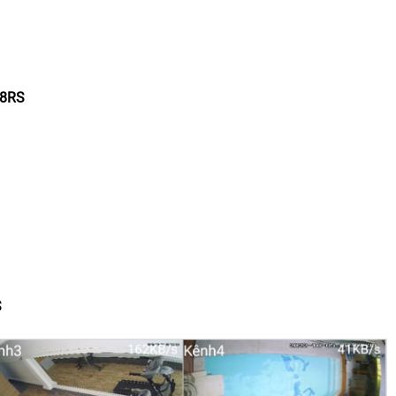
08RS
S