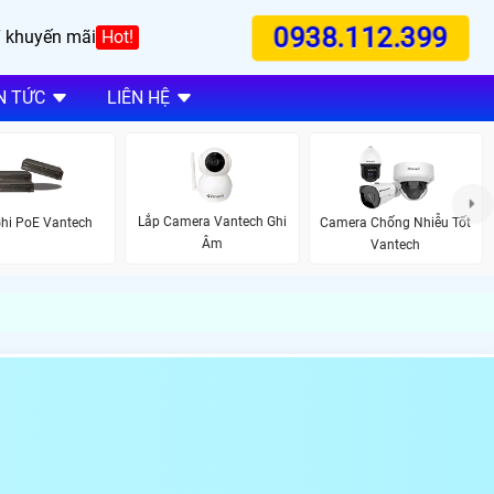
0938.112.399
 khuyến mãi
Hot!
N TỨC
LIÊN HỆ
Lắp Camera Vantech Ghi
hi PoE Vantech
Camera Chống Nhiễu Tốt
Âm
Vantech