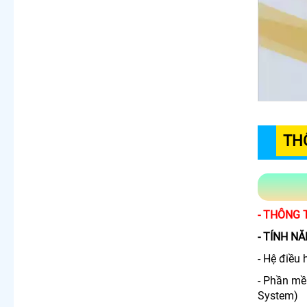
TH
- THÔNG 
- TÍNH N
- Hệ điều
- Phần mề
System)