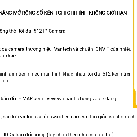
NĂNG MỞ RỘNG SỐ KÊNH GHI GHI HÌNH KHÔNG GIỚI HẠN
đồng thời tối đa 512 IP Camera
tất cả camera thương hiệu Vantech và chuẩn ONVIF của nhiều
ệu khác
 hình ảnh trên nhiều màn hình khác nhau, tối đa 512 kênh trên
hình
p bản đồ E-MAP xem liveview nhanh chóng và dễ dàng
m, sao lưu và trích suấtduwxx liệu camera đơn giản và nhanh c
8 HDDs trao đổi nóng (tùy chọn theo nhu cầu lưu trữ)