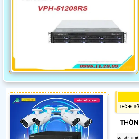
THÔNG SỐ
THÔNG
💫 Sản Xuấ