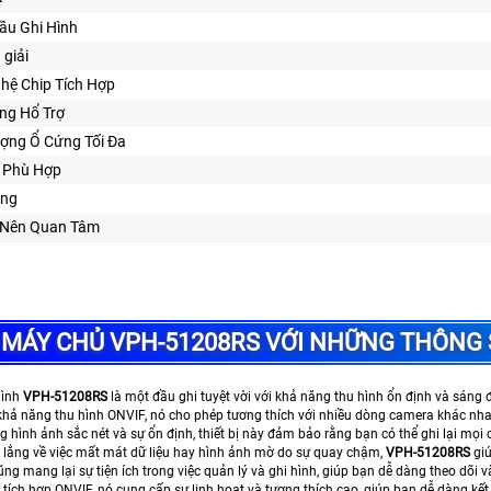
ầu Ghi Hình
 giải
hệ Chip Tích Hợp
ng Hổ Trợ
ợng Ổ Cứng Tối Đa
ế Phù Hợp
ăng
m Nên Quan Tâm
MÁY CHỦ VPH-51208RS VỚI NHỮNG THÔNG 
Hình
VPH-51208RS
là một đầu ghi tuyệt vời với khả năng thu hình ổn định và sáng đ
 khả năng thu hình ONVIF, nó cho phép tương thích với nhiều dòng camera khác nh
g hình ảnh sắc nét và sự ổn định, thiết bị này đảm bảo rằng bạn có thể ghi lại mọi 
 lắng về việc mất mát dữ liệu hay hình ảnh mờ do sự quay chậm,
VPH-51208RS
giú
cũng mang lại sự tiện ích trong việc quản lý và ghi hình, giúp bạn dễ dàng theo dõi 
tích hợp ONVIF, nó cung cấp sự linh hoạt và tương thích cao, giúp bạn dễ dàng kết