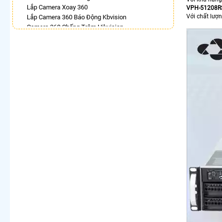
Lắp Camera Xoay 360
VPH-51208R
Với chất lượn
Lắp Camera 360 Báo Động Kbvision
Camera 360 Chống Trộm Hikvision
Bán Camera Dahua Xoay 360 Độ
Camera Wifi 360 Full Color Dahua
Lắp Camera 360 Dahua Trong Nhà
Camera Wifi Hikvision 360
LẮP CAMERA THEO NHU CẦU
Lắp Camera Văn Phòng Giá Rẻ
Lắp Camera Nhà Xưởng Giá Rẻ
Lắp Camera Gia Đình Giá Rẻ
Lắp Camera Kho Hàng Giá Rẻ
Lắp Camera Cửa Hàng Giá Rẻ
Lắp Camera Wifi Giá Rẻ Chính Hãng
Lắp Camera Công Trình Giá Rẻ
Camera 360 Giá Rẻ