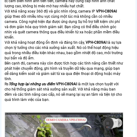
bị cảm biến hình ảnh tiên tiến, camera này cung cấp hình ảnh chất
lượng cao, không bị méo mờ hay nhiễu hạt chất.
Với khả năng xoay 360 độ và góc nhìn rộng, camera IP
VPH-C809AI
giúp theo dõi nhiều khu vực cùng một lúc mà không cần có nhiều
camera. Công nghệ hiện đại được ứng dụng Sự hỗ trợ tiết kiệm chi phí
và đơn giản hóa quy trình giám sát. Bạn cũng có thể điều chỉnh góc
nhìn và quét camera thông qua điều khiển từ xa hoặc phần mềm điều
khiển.
Với khả năng hoạt động ổn định và đáng tin cậy,
VPH-C809AI
là sự lựa
chọn lý tưởng cho các nhà xưởng sản xuất. Nó có thể hoạt động hiệu
quả trong nhiều điều kiện khác nhau, bao gồm nhiệt độ cao, môi trường
bụi bẩn và độ ẩm.
Bên cạnh đó, camera này còn được tích hợp các tính năng cần thiết như
phát hiện chuyển động, ghi hình và truyền dữ liệu qua mạng, giúp bạn
dễ dàng kiểm soát và giám sát từ xa qua điện thoại di động hoặc máy
tính.
₨
Tổng hợp lại những ưu điểm
VPH-C809AI
là một lựa chọn tuyệt vời
cho hệ thống giám sát nhà xưởng sản xuất. Với khả năng màu ban
đêm và các tính năng cao cấp, nó sẽ mang lại sự an tâm và tiện lợi cho
quá trình làm việc của bạn.