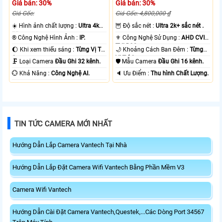
Giá bán: 30%
Giá bán: 30%
Giá Gốc:
Giá Gốc: 4,800,000 ₫
☀️ Hình ảnh chất lượng :
Ultra 4k
🦉 Độ sắc nét :
Ultra 2k+ sắc nét .
👍🏾 .
®️ Công Nghệ Hình Ảnh :
IP.
⚜️ Công Nghệ Sử Dụng :
AHD CVI
TVI BCS.
🌔 Khi xem thiếu sáng :
Từng Vị Trí
🌙 Khoảng Cách Ban Đêm :
Từng
Camera .
Vị Trí Camera .
🗜️ Loại Camera
Đầu Ghi 32 kênh.
🛡 Mẫu Camera
Đầu Ghi 16 kênh.
️💮 Khả Năng :
Công Nghệ AI.
️🔈 Ưu Điểm :
Thu hình Chất Lượng.
TIN TỨC CAMERA MỚI NHẤT
Hướng Dẫn Lắp Camera Vantech Tại Nhà
Hướng Dẫn Lắp Đặt Camera Wifi Vantech Bằng Phần Mềm V3
Camera Wifi Vantech
Hướng Dẫn Cài Đặt Camera Vantech,Questek,...Các Dòng Port 34567