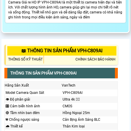
Camera Giá re HD IP VPH-C809AI là một thiết bị camera hiện đại và tiện
ích. Với chất lượng hình ảnh HD, camera giúp ghi lại mọi chi tiết rõ nét
và sống động. Thiết kế nhỏ gọn và dễ dàng lắp đặt, camera có khả năng
ghi hình trong mọi điều kiện ánh sáng, ngày và đêm
📖 THÔNG TIN SẢN PHẨM VPH-C809AI
THÔNG SỐ KỸ THUẬT
CHÍNH SÁCH BẢO HÀNH
THÔNG TIN SẢN PHẨM VPH-C809AI
Hãng Sản Xuất
VanTech
Model Camera Quan Sát
VPH-C809AI
👁 Độ phân giải
Ultra 4k 👍🏾
🎛 Cảm biến hình ảnh
CMOS
🔴 Tầm nhìn ban đêm
Hồng Ngoại 25m
₩ Chống ngược sáng
Cân Bịng Ánh Sáng BLC
🌧️ Thiết kế
Thân Kim loại