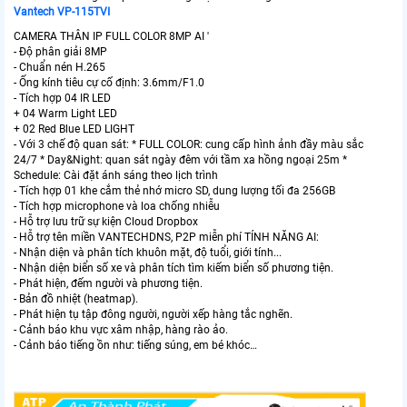
Vantech VP-115TVI
CAMERA THÂN IP FULL COLOR 8MP AI '
- Độ phân giải 8MP
- Chuẩn nén H.265
- Ống kính tiêu cự cố định: 3.6mm/F1.0
- Tích hợp 04 IR LED
+ 04 Warm Light LED
+ 02 Red Blue LED LIGHT
- Với 3 chế độ quan sát: * FULL COLOR: cung cấp hình ảnh đầy màu sắc
24/7 * Day&Night: quan sát ngày đêm với tầm xa hồng ngoại 25m *
Schedule: Cài đặt ánh sáng theo lịch trình
- Tích hợp 01 khe cắm thẻ nhớ micro SD, dung lượng tối đa 256GB
- Tích hợp microphone và loa chống nhiễu
- Hỗ trợ lưu trữ sự kiện Cloud Dropbox
- Hỗ trợ tên miền VANTECHDNS, P2P miễn phí TÍNH NĂNG AI:
- Nhận diện và phân tích khuôn mặt, độ tuổi, giới tính...
- Nhận diện biển số xe và phân tích tìm kiếm biển số phương tiện.
- Phát hiện, đếm người và phương tiện.
- Bản đồ nhiệt (heatmap).
- Phát hiện tụ tập đông người, người xếp hàng tắc nghẽn.
- Cảnh báo khu vực xâm nhập, hàng rào ảo.
- Cảnh báo tiếng ồn như: tiếng súng, em bé khóc…