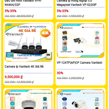
Đầu Ghi Hình Vantech VPH-
Camera Ip Hồng Ngoại 5.0
N4464/32P
Megapixel Vantech VP-5220IP
5%-35%
5%-35%
Giá Gốc: 48,000,000 ₫
Giá Gốc: 1,980,000 ₫
VP-124TP|AP|CP Camera Vantech
Camera Ip Vantech 4K Giá Rẻ
30%
9,500,000 ₫
Giá Gốc: 1,200,000 ₫
Giá Gốc: 12,500,000 ₫