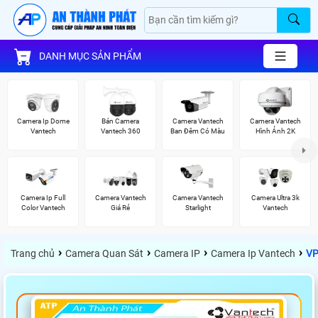
DANH MỤC SẢN PHẨM
Camera Ip Dome
Bán Camera
Camera Vantech
Camera Vantech
Vantech
Vantech 360
Ban Đêm Có Màu
Hình Ảnh 2K
Camera Ip Full
Camera Vantech
Camera Vantech
Camera Ultra 3k
Color Vantech
Giá Rẻ
Starlight
Vantech
›
›
›
›
Trang chủ
Camera Quan Sát
Camera IP
Camera Ip Vantech
VP