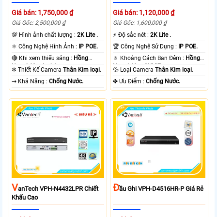
Giá bán: 1,750,000 ₫
Giá bán: 1,120,000 ₫
Giá Gốc: 2,500,000 ₫
Giá Gốc: 1,600,000 ₫
💯 Hình ảnh chất lượng :
2K Lite .
️⚡ Độ sắc nét :
2K Lite .
⚛️ Công Nghệ Hình Ảnh :
IP POE.
🏆 Công Nghệ Sử Dụng :
IP POE.
🔴 Khi xem thiếu sáng :
Hồng
🔅 Khoảng Cách Ban Đêm :
Hồng
Ngoại 60m Led Array.
Ngoại 40m ONVIF.
❄ Thiết Kế Camera
Thân Kim loại.
💦 Loại Camera
Thân Kim loại.
️⇝ Khả Năng :
Chống Nước.
️✤ Ưu Điểm :
Chống Nước.
V
Đ
AnTech VPH-N4432LPR Chiết
Ầu Ghi VPH-D4516HR-P Giá Rẻ
Khấu Cao