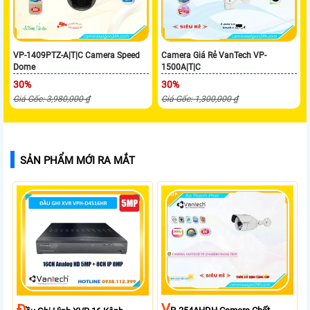
VP-1409PTZ-A|T|C Camera Speed
Camera Giá Rẻ VanTech VP-
Dome
1500A|T|C
30%
30%
Giá Gốc: 3,980,000 ₫
Giá Gốc: 1,300,000 ₫
SẢN PHẨM MỚI RA MẮT
V
Đ