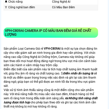
🔔 Chức năng
Công Nghệ AI
️🏅️ Công nghệ ban đêm
Có Màu Ban Ðêm
VPH-C809AI
CAMERA IP CÓ MÀU BAN ĐÊM GIÁ RẺ CHẤT
LƯỢNG
Sản phẩm Loại Camera Giá rẻ
VPH-C809AI
là một sự lựa chọn đáng tin
cậy cho việc giám sát an ninh trong gia đình hay văn phòng. Với chức
năng cao cấp Công Nghệ AI Chống trộm, Camera này không chỉ giúp
bạn theo dõi mọi hoạt động đáng ngờ trong khu vực mà còn cảnh báo
sớm các hành vi xâm nhập hay trộm cắp.
Điểm đặc biệt của sản phẩm này là tích hợp chất lượng âm thanh tuyệt
vời, giúp thu âm rõ ràng và chất lượng cao. 🔃
Điểm nhấn ấn tượng là
sẽ
là một ưu điểm quan trọng trong việc xác định và ghi lại các âm thanh
đáng ngờ, giúp bạn có thể giữ được an ninh tối đa trong khu vực giám
sát.
Việc xử lý hình ảnh thiếu sáng cũng là một điểm cộng cho sản phẩm
này. Với khả năng hiển thị màu sắc vào ban đêm, Khách hàng có thể
xem rõ ràng hơn trong điều kiện ánh sáng yếu. 📸
Những tính năng chất
lượng được tích hợp
cho phép bạn theo dõi và ghi lại các hình ảnh cần
thiết mà không bị mờ hay không rõ ràng.