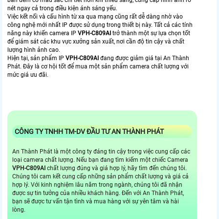
nét ngay cả trong điều kiện ánh sáng yếu.
Việc kết nối và cấu hình từ xa qua mạng cũng rất dễ dàng nhờ vào
công nghệ mới nhất IP được sử dụng trong thiết bị này. Tất cả các tính
năng này khiến camera IP
VPH-C809AI
trở thành một sự lựa chọn tốt
để giám sát các khu vực xưởng sản xuất, nơi cần độ tin cậy và chất
lượng hình ảnh cao.
Hiện tại, sản phẩm IP
VPH-C809AI
đang được giảm giá tại An Thành
Phát. Đây là cơ hội tốt để mua một sản phẩm camera chất lượng với
mức giá ưu đãi.
CÔNG TY TNHH TM-DV ĐẦU TƯ AN THÀNH PHÁT
An Thành Phát là một công ty đáng tin cậy trong việc cung cấp các
loại camera chất lượng. Nếu bạn đang tìm kiếm một chiếc Camera
VPH-C809AI
chất lượng đúng và giá hợp lý, hãy tìm đến chúng tôi.
Chúng tôi cam kết cung cấp những sản phẩm chất lượng và giá cả
hợp lý. Với kinh nghiệm lâu năm trong ngành, chúng tôi đã nhận
được sự tin tưởng của nhiều khách hàng. Đến với An Thành Phát,
bạn sẽ được tư vấn tận tình và mua hàng với sự yên tâm và hài
lòng.