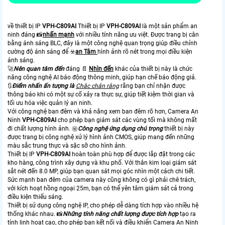
về thiết bị IP
VPH-C809AI
Thiết bị IP
VPH-C809AI
là một sản phẩm an
ninh đáng 📸
nhấn mạnh
với nhiều tính năng ưu việt. Được trang bị cân
bằng ánh sáng BLC, đây là một công nghệ quan trọng giúp điều chỉnh
cường độ ánh sáng để ☣️
an Tâm
hình ảnh rõ nét trong mọi điều kiện
ánh sáng.
🚀
Nên quan tâm đến
đáng 📄
Nhìn đến
khác của thiết bị này là chức
năng công nghệ AI báo động thông minh, giúp hạn chế báo động giả.
🔃
Điểm nhấn ấn tượng là
Chắc chắn rằng
rằng bạn chỉ nhận được
thông báo khi có một sự cố xảy ra thực sự, giúp tiết kiệm thời gian và
tối ưu hóa việc quản lý an ninh.
Với công nghệ ban đêm và khả năng xem ban đêm rõ hơn, Camera An
Ninh
VPH-C809AI
cho phép bạn giám sát các vùng tối mà không mất
đi chất lượng hình ảnh. ㊙️
Công nghệ ứng dụng chú trọng
thiết bị này
được trang bị công nghệ xử lý hình ảnh CMOS, giúp mang đến những
màu sắc trung thực và sặc sỡ cho hình ảnh.
Thiết bị IP
VPH-C809AI
hoàn toàn phù hợp để được lắp đặt trong các
kho hàng, công trình xây dựng và khu phố. Với thân kim loại giám sát
sắt nét đến 8.0 MP, giúp bạn quan sát mọi góc nhìn một cách chi tiết.
Sức mạnh ban đêm của camera này cũng không có gì phải chê trách,
với kích hoạt hồng ngoại 25m, bạn có thể yên tâm giám sát cả trong
điều kiện thiếu sáng.
Thiết bị sử dụng công nghệ IP, cho phép dễ dàng tích hợp vào nhiều hệ
thống khác nhau. 📸
Những tính năng chất lượng được tích hợp
tạo ra
tính linh hoạt cao, cho phép bạn kết nối và điều khiển Camera An Ninh