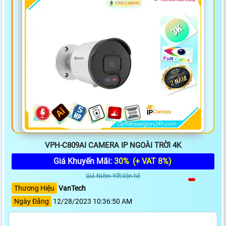
VPH-C809AI CAMERA IP NGOÀI TRỜI 4K
Giá Khuyến Mãi:
30%
(+ VAT 8%)
Giá Niêm Yết:liên hệ
Thương Hiệu
VanTech
Ngày Đăng
12/28/2023 10:36:50 AM