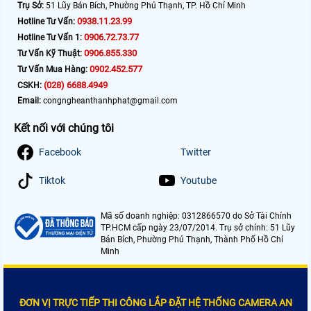
Trụ Sở:
51 Lũy Bán Bích, Phường Phú Thạnh, TP. Hồ Chí Minh
0938.11.23.99
Hotline Tư Vấn:
0906.72.73.77
Hotline Tư Vấn 1:
0906.855.330
Tư Vấn Kỹ Thuật:
0902.452.577
Tư Vấn Mua Hàng:
(028) 6688.4949
CSKH:
Email:
congngheanthanhphat@gmail.com
Kết nối với chúng tôi
Facebook
Twitter
Tiktok
Youtube
Mã số doanh nghiệp: 0312866570 do Sở Tài Chính
TP.HCM cấp ngày 23/07/2014. Trụ sở chính: 51 Lũy
Bán Bích, Phường Phú Thạnh, Thành Phố Hồ Chí
Minh
ĐƠN VỊ TRỰC TIẾP THI CÔNG LẮP ĐẶT HỆ THỐNG CAMERA AN