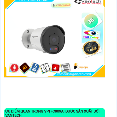
ƯU ĐIỂM QUAN TRỌNG
VPH-C809AI
ĐƯỢC SẢN XUẤT BỞI
VANTECH