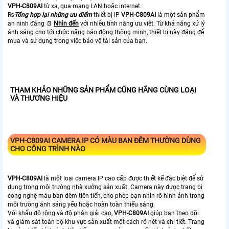
VPH-C809AI
từ xa, qua mạng LAN hoặc internet.
₨
Tổng hợp lại những ưu điểm
thiết bị IP
VPH-C809AI
là một sản phẩm
an ninh đáng 📄
Nhìn đến
với nhiều tính năng ưu việt. Từ khả năng xử lý
ánh sáng cho tới chức năng báo động thông minh, thiết bị này đáng để
mua và sử dụng trong việc bảo vệ tài sản của bạn.
THAM KHẢO NHỮNG SẢN PHẨM CŨNG HÃNG CÙNG LOẠI
VÀ THƯƠNG HIỆU
VPH-C809AI
CAMERA IP CÓ MÀU BAN ĐÊM THƯỜNG DÙNG
CHO CÔNG TRÌNH NÀO
VPH-C809AI
là một loại camera IP cao cấp được thiết kế đặc biệt để sử
dụng trong môi trường nhà xưởng sản xuất. Camera này được trang bị
công nghệ màu ban đêm tiên tiến, cho phép bạn nhìn rõ hình ảnh trong
môi trường ánh sáng yếu hoặc hoàn toàn thiếu sáng.
Với khẩu độ rộng và độ phân giải cao,
VPH-C809AI
giúp bạn theo dõi
và giám sát toàn bộ khu vực sản xuất một cách rõ nét và chi tiết. Trang