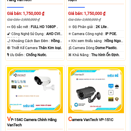
Giá bán: 1,750,000 ₫
Giá bán: 1,750,000 ₫
Giá Gốc: 2,500,000 ₫
Giá Gốc: 2,500,000 ₫
️👀 Độ sắc nét :
FULL HD 1080P .
🔆 Độ Phân giải :
2K Lite .
🌠 Công Nghệ Sử Dụng :
AHD CVI
✳️ Camera Công nghệ :
IP POE.
TVI BCS.
🌙 Khoảng Cách Ban Đêm :
Hồng
⭐ Khi xem thiếu sáng :
Hồng Ngoại
Ngoại 70m Led Array.
30m Led Array.
🕸️ Thiết Kế Camera
Thân Kim loại.
🕉️ Camera Dòng
Dome Plastic.
️🎙 Ưu Điểm :
Chống Nước.
️⌘ Khả Năng :
Thu hình Ổn Định.
V
C
P-154C Camera Chính Hãng
Amera VanTech VP-151C
VanTech