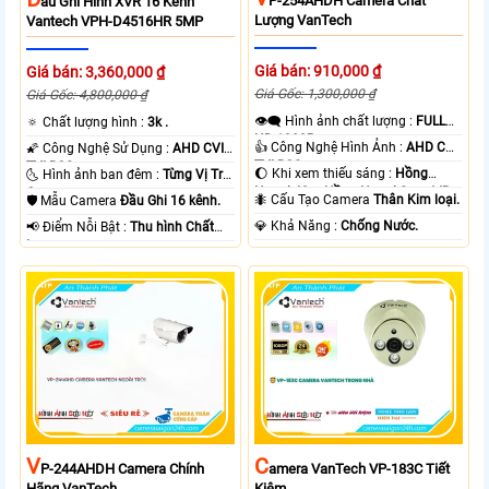
P-254AHDH Camera Chất
Ầu Ghi Hình XVR 16 Kênh
Lượng VanTech
Vantech VPH-D4516HR 5MP
Giá bán: 910,000 ₫
Giá bán: 3,360,000 ₫
Giá Gốc: 1,300,000 ₫
Giá Gốc: 4,800,000 ₫
👁️‍🗨 Hình ảnh chất lượng :
FULL
🔅 Chất lượng hình :
3k .
HD 1080P .
👍 Công Nghệ Hình Ảnh :
AHD CVI
🌠 Công Nghệ Sử Dụng :
AHD CVI
TVI BCS.
TVI BCS.
🌔 Khi xem thiếu sáng :
Hồng
🌜 Hình ảnh ban đêm :
Từng Vị Trí
Ngoại 40m Hồng Ngoại Smart IR.
Camera .
🐜 Cấu Tạo Camera
Thân Kim loại.
🛡 Mẫu Camera
Đầu Ghi 16 kênh.
️💎 Khả Năng :
Chống Nước.
️📢 Điểm Nỗi Bật :
Thu hình Chất
Lượng.
V
C
P-244AHDH Camera Chính
Amera VanTech VP-183C Tiết
Hãng VanTech
Kiệm