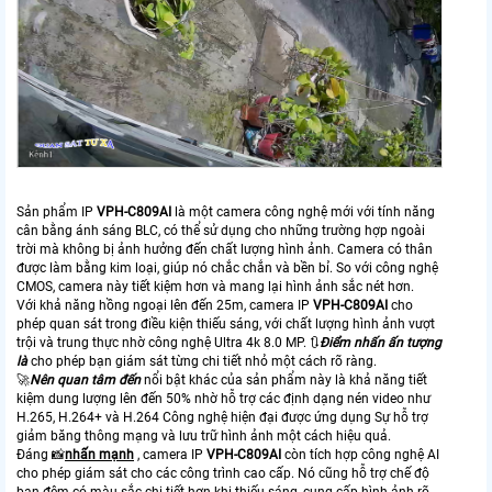
Sản phẩm IP
VPH-C809AI
là một camera công nghệ mới với tính năng
cân bằng ánh sáng BLC, có thể sử dụng cho những trường hợp ngoài
trời mà không bị ảnh hưởng đến chất lượng hình ảnh. Camera có thân
được làm bằng kim loại, giúp nó chắc chắn và bền bỉ. So với công nghệ
CMOS, camera này tiết kiệm hơn và mang lại hình ảnh sắc nét hơn.
Với khả năng hồng ngoại lên đến 25m, camera IP
VPH-C809AI
cho
phép quan sát trong điều kiện thiếu sáng, với chất lượng hình ảnh vượt
trội và trung thực nhờ công nghệ Ultra 4k 8.0 MP. 🔃
Điểm nhấn ấn tượng
là
cho phép bạn giám sát từng chi tiết nhỏ một cách rõ ràng.
🚀
Nên quan tâm đến
nổi bật khác của sản phẩm này là khả năng tiết
kiệm dung lượng lên đến 50% nhờ hỗ trợ các định dạng nén video như
H.265, H.264+ và H.264 Công nghệ hiện đại được ứng dụng Sự hỗ trợ
giảm băng thông mạng và lưu trữ hình ảnh một cách hiệu quả.
Đáng 📸
nhấn mạnh
, camera IP
VPH-C809AI
còn tích hợp công nghệ AI
cho phép giám sát cho các công trình cao cấp. Nó cũng hỗ trợ chế độ
ban đêm có màu sắc chi tiết hơn khi thiếu sáng, cung cấp hình ảnh rõ