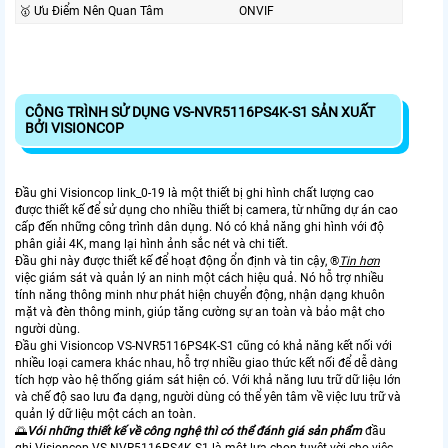
🥇️ Ưu Điểm Nên Quan Tâm
ONVIF
CÔNG TRÌNH SỬ DỤNG VS-NVR5116PS4K-S1 SẢN XUẤT
BỞI VISIONCOP
Đầu ghi Visioncop link_0-19 là một thiết bị ghi hình chất lượng cao
được thiết kế để sử dụng cho nhiều thiết bị camera, từ những dự án cao
cấp đến những công trình dân dụng. Nó có khả năng ghi hình với độ
phân giải 4K, mang lại hình ảnh sắc nét và chi tiết.
Đầu ghi này được thiết kế để hoạt động ổn định và tin cậy, ®️
Tin hơn
việc giám sát và quản lý an ninh một cách hiệu quả. Nó hỗ trợ nhiều
tính năng thông minh như phát hiện chuyển động, nhận dạng khuôn
mặt và đèn thông minh, giúp tăng cường sự an toàn và bảo mật cho
người dùng.
Đầu ghi Visioncop VS-NVR5116PS4K-S1 cũng có khả năng kết nối với
nhiều loại camera khác nhau, hỗ trợ nhiều giao thức kết nối để dễ dàng
tích hợp vào hệ thống giám sát hiện có. Với khả năng lưu trữ dữ liệu lớn
và chế độ sao lưu đa dạng, người dùng có thể yên tâm về việc lưu trữ và
quản lý dữ liệu một cách an toàn.
🌅
Vói những thiết kế về công nghệ thì có thể đánh giá sản phẩm
đầu