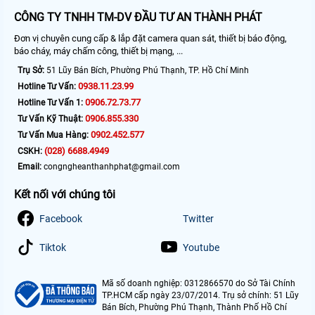
CÔNG TY TNHH TM-DV ĐẦU TƯ AN THÀNH PHÁT
Đơn vị chuyên cung cấp & lắp đặt camera quan sát, thiết bị báo động,
báo cháy, máy chấm công, thiết bị mạng, ...
Trụ Sở:
51 Lũy Bán Bích, Phường Phú Thạnh, TP. Hồ Chí Minh
0938.11.23.99
Hotline Tư Vấn:
0906.72.73.77
Hotline Tư Vấn 1:
0906.855.330
Tư Vấn Kỹ Thuật:
0902.452.577
Tư Vấn Mua Hàng:
(028) 6688.4949
CSKH:
Email:
congngheanthanhphat@gmail.com
Kết nối với chúng tôi
Facebook
Twitter
Tiktok
Youtube
Mã số doanh nghiệp: 0312866570 do Sở Tài Chính
TP.HCM cấp ngày 23/07/2014. Trụ sở chính: 51 Lũy
Bán Bích, Phường Phú Thạnh, Thành Phố Hồ Chí