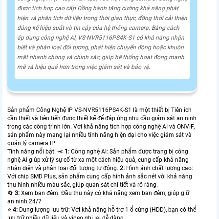
được tích hợp cao cấp Đồng hành tăng cường khả năng phát
hiện và phân tích dữ liệu trong thời gian thực, đồng thời cải thiện
đáng kể hiệu suất và tin cậy của hệ thống camera. Bằng cách
áp dụng công nghệ AI, VS-NVR5116PS4K-S1 có khả năng nhận
biết và phân loại đối tượng, phát hiện chuyển động hoặc khuôn
mặt nhanh chóng và chính xác, giúp hệ thống hoạt động mạnh
mẽ và hiệu quả hơn trong việc giám sát và bảo vệ.
Sản phẩm Công Nghệ IP VS-NVR5116PS4K-S1 là một thiết bị Tiên ích
cần thiết và tiên tiến được thiết kế để đáp ứng nhu cầu giám sát an ninh
trong các công trình lớn. Với khả năng tích hợp công nghệ AI và ONVIF,
sản phẩm này mang lại nhiều tính năng hiện đại cho việc giám sát và
quản lý camera IP.
Tính năng nổi bật: ⥷
1:
Công nghệ AI: Sản phẩm được trang bị công
nghệ AI giúp xử lý sự cố từ xa một cách hiệu quả, cung cấp khả năng
nhận diện và phân loại đối tượng tự động.
2:
Hình ảnh chất lượng cao:
Với chip SMD Plus, sản phẩm cung cấp hình ảnh sắc nét với khả năng
thu hình nhiều màu sắc, giúp quan sát chi tiết và rõ ràng.
🔄
3:
Xem ban đêm: Đầu thu này có khả năng xem ban đêm, giúp giữ
an ninh 24/7
⭐
4:
Dung lượng lưu trữ: Với khả năng hỗ trợ 1 ổ cứng (HDD), bạn có thể
lưu trữ nhiều dữ liệu và video ghi lại dễ dàng.