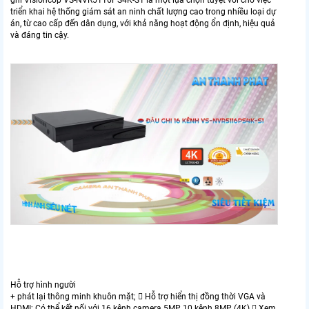
ghi Visioncop VS-NVR5116PS4K-S1 là một lựa chọn tuyệt vời cho việc
triển khai hệ thống giám sát an ninh chất lượng cao trong nhiều loại dự
án, từ cao cấp đến dân dụng, với khả năng hoạt động ổn định, hiệu quả
và đáng tin cậy.
Hỗ trợ hình người
+ phát lại thông minh khuôn mặt;  Hỗ trợ hiển thị đồng thời VGA và
HDMI; Có thể kết nối với 16 kênh camera 5MP, 10 kênh 8MP (4K)  Xem