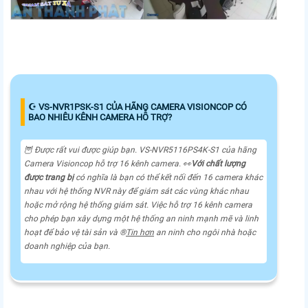
☪ VS-NVR1PSK-S1 CỦA HÃNG CAMERA VISIONCOP CÓ
BAO NHIÊU KÊNH CAMERA HỖ TRỢ?
🦉 Được rất vui được giúp bạn. VS-NVR5116PS4K-S1 của hãng
Camera Visioncop hỗ trợ 16 kênh camera. ️👀
Với chất lượng
được trang bị
có nghĩa là bạn có thể kết nối đến 16 camera khác
nhau với hệ thống NVR này để giám sát các vùng khác nhau
hoặc mở rộng hệ thống giám sát. Việc hỗ trợ 16 kênh camera
cho phép bạn xây dựng một hệ thống an ninh mạnh mẽ và linh
hoạt để bảo vệ tài sản và ®️
Tin hơn
an ninh cho ngôi nhà hoặc
doanh nghiệp của bạn.