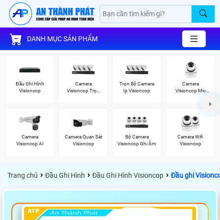
DANH MỤC SẢN PHẨM
Đầu Ghi Hình
Camera
Trọn Bộ Camera
Camera
Visioncop
Visioncop Trọn
Ip Visioncop
Visioncop Mic
Bộ
Thu Âm
Camera
Camera Quan Sát
Bộ Camera
Camera Wifi
Visioncop Al
Visioncop
Visioncop Ghi Âm
Visioncop
›
›
›
Trang chủ
Đầu Ghi Hình
Đầu Ghi Hình Visioncop
Đầu ghi Vision