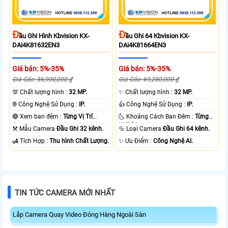
Đ
Đ
Ầu Ghi Hình Kbvision KX-
Ầu Ghi 64 Kbvision KX-
DAi4K81632EN3
DAi4K81664EN3
Giá bán: 5%-35%
Giá bán: 5%-35%
Giá Gốc: 56,900,000 ₫
Giá Gốc: 69,280,000 ₫
💯 Chất lượng hình :
32 MP.
✨ Chất lượng hình :
32 MP.
®️ Công Nghệ Sử Dụng :
IP.
👍 Công Nghệ Sử Dụng :
IP.
🔴 Xem ban đêm :
Từng Vị Trí
🌜 Khoảng Cách Ban Đêm :
Từng
Camera .
Vị Trí Camera .
⚒ Mẫu Camera
Đầu Ghi 32 kênh.
🔩 Loại Camera
Đầu Ghi 64 kênh.
️🛃 Tích Hợp :
Thu hình Chất Lượng.
️✨ Ưu Điểm :
Công Nghệ AI.
TIN TỨC CAMERA MỚI NHẤT
Lắp Camera Quay Video Đóng Hàng Ngoài Sàn