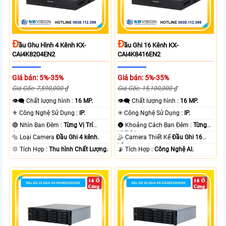
Đ
Đ
Ầu Ghu Hình 4 Kênh KX-
Ầu Ghi 16 Kênh KX-
CAi4K8204EN2
CAi4K8416EN2
Giá bán: 5%-35%
Giá bán: 5%-35%
Giá Gốc: 7,590,000 ₫
Giá Gốc: 15,100,000 ₫
👁️‍🗨 Chất lượng hình :
16 MP.
👁️‍🗨 Chất lượng hình :
16 MP.
⚜️ Công Nghệ Sử Dụng :
IP.
✳️ Công Nghệ Sử Dụng :
IP.
🔴 Nhìn Ban Đêm :
Từng Vị Trí
🌚 Khoảng Cách Ban Đêm :
Từng
Camera .
Vị Trí Camera .
🔩 Loại Camera
Đầu Ghi 4 kênh.
🤹 Camera Thiết Kế
Đầu Ghi 16
kênh.
️💠 Tích Hợp :
Thu hình Chất Lượng.
️📡 Tích Hợp :
Công Nghệ AI.