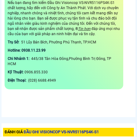
Nếu bạn đang tìm kiếm Đầu Ghi Visioncop VS-NVR5116PS4K-S1
chất lượng, hãy đến với Công ty An Thành Phát. Với dịch vụ chuyên
nghiệp, nhanh chóng và nhiệt tình, chúng tôi cam kết mang đến sự
hài lòng cho bạn. Bạn sẽ được phục vụ tận tình và chu đáo bởi đội
ngũ nhân viên giàu kinh nghiệm của chúng tôi. Đến với chúng tôi,
bạn sẽ nhận được sản phẩm chất lượng, ®️
Tin hơn
đáp ứng mọi nhu
cầu của bạn với giải pháp an ninh hiện đại và tin cậy.
Trụ Sở:
51 Lũy Bán Bích, Phường Phú Thạnh, TP.HCM
Hotline: 0938.11.23.99
Chi Nhánh 1:
445/38 Tân Hòa Đông,Phường Bình Trị Đông, TP
HCM
Kỹ Thuật:
0906.855.330
Điện Thoại:
(028) 6688.4949
ĐÁNH GIÁ
ĐẦU GHI VISIONCOP VS-NVR5116PS4K-S1