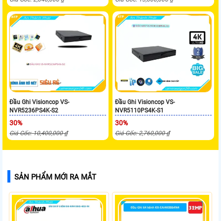
Đầu Ghi Visioncop VS-
Đầu Ghi Visioncop VS-
NVR5236PS4K-S2
NVR5110PS4K-S1
30%
30%
Giá Gốc: 10,400,000 ₫
Giá Gốc: 2,760,000 ₫
SẢN PHẨM MỚI RA MẮT