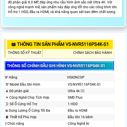
độ phân giải 8.0 MP, đáp ứng nhu cầu hình ảnh sắc nét Ultra 4K. Với
công nghệ mạnh mẽ, sản phẩm này đáp ứng tốt cho các công trình lớn.
Hỗ trợ 1 HDD, đầu ra HDMI, và khả năng quan sát ban đêm chất lượng
📖 THÔNG TIN SẢN PHẨM VS-NVR5116PS4K-S1
THÔNG SỐ KỸ THUẬT
CHÍNH SÁCH BẢO HÀNH
THÔNG SỐ CHÍNH ĐẦU GHI HÌNH VS-NVR5116PS4K-S1
💯 Hãng
VISIONCOP
💯 Model Đầu Ghi Hình
VS-NVR5116PS4K-S1
☀️ Độ phân giải
Ultra 4k 👍🏾
✴️ Công Nghệ Chip Tích Hợp
SMD Plus
🌛 Số Ổ Cứng Hổ Trợ
1 HDD
₪ Dung Lượng Ổ Cứng Tối Đa
Đầu ra HDMI
🐜 Thiết Kế Phù Hợp
Đầu Ghi 16 kênh
ƒ Chức năng
Công Nghệ AI