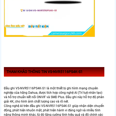
THAM KHẢO THÔNG TIN VS-NVR5116PS4K-S1
Đầu ghi VS-NVR5116PS4K-S1 là một thiết bị ghi hình mạng chuyên
nghiệp của hãng Dahua, được tích hợp công nghệ AI (Trí tuệ nhân tạo)
và hỗ trợ chuẩn kết nối ONVIF và SMD Plus. Đầu ghi này hỗ trợ độ phân
giải 4K, cho hình ảnh chất lượng cao và rõ nét.
Công nghệ AI trên đầu ghi VS-NVR5116PS4K-S1 giúp nhận diện chuyển
động, phát hiện khuôn mặt, phát hiện hành vi đáng ngờ và nhiều tính
năng thông minh khác, từ đó tăng cường tính hiệu quả và độ chính xác