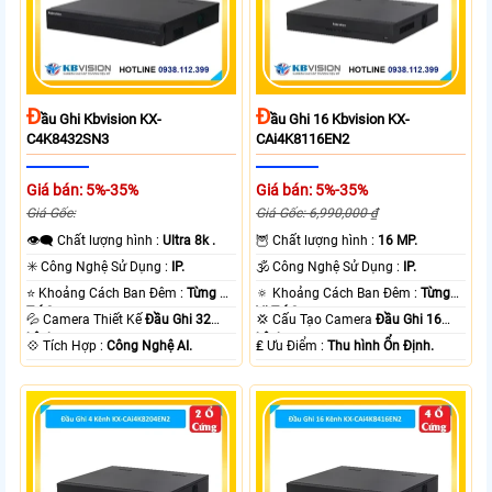
Đ
Đ
Ầu Ghi Kbvision KX-
Ầu Ghi 16 Kbvision KX-
C4K8432SN3
CAi4K8116EN2
Giá bán: 5%-35%
Giá bán: 5%-35%
Giá Gốc:
Giá Gốc: 6,990,000 ₫
👁️‍🗨 Chất lượng hình :
Ultra 8k .
🦉 Chất lượng hình :
16 MP.
✳️ Công Nghệ Sử Dụng :
IP.
🕉️ Công Nghệ Sử Dụng :
IP.
⭐ Khoảng Cách Ban Đêm :
Từng Vị
🔅 Khoảng Cách Ban Đêm :
Từng
Trí Camera .
Vị Trí Camera .
💦 Camera Thiết Kế
Đầu Ghi 32
💢 Cấu Tạo Camera
Đầu Ghi 16
kênh.
kênh.
️💠 Tích Hợp :
Công Nghệ AI.
️₤ Ưu Điểm :
Thu hình Ổn Định.