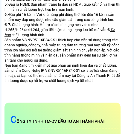
5:
Đầu ra HDMI: Sản phẩm trang bị đầu ra HDMI, giúp kết nối và hiển thị
hình ảnh chất lượng trực tiếp lên màn hình.
6:
Đầu ghi 16 kênh: Với khả năng ghi đồng thời lên đến 16 kênh, sản
phẩm này đáp ứng được nhu cầu giám sát trong các công trình lớn.
®️
7:
Chất lượng hình: Hỗ trợ các định dạng nén video như
H.265/H.264+/H.264, giúp tiết kiệm dung lượng lưu trữ mà vẫn ®️
Tin
hơn
chất lượng hình ảnh.
Sản phẩm VS-NVR5116PS4K-S1 thích hợp cho việc sử dụng trong các
doanh nghiệp, công ty, nhà máy, trung tâm thương mại hay bất kỳ công
trình lớn nào đòi hỏi hệ thống giám sát an ninh chuyên nghiệp. Với các
tính năng thông minh và hiện đại, sản phẩm này đem lại sự tiện lợi và
an tâm cho người sử dụng.
Nếu bạn đang tìm kiếm một giải pháp an ninh hiện đại và chất lượng,
sản phẩm Công Nghệ IP VS-NVR5116PS4K-S1 sẽ là sự lựa chọn đáng
tin cậy, và bạn có thể mua sản phẩm này tại Công ty An Thành Phát để
tin tưởng được sự hỗ trợ và chất lượng dịch vụ tốt nhất.
C
ÔNG TY TNHH TM-DV ĐẦU TƯ AN THÀNH PHÁT