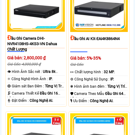
Đ
Đ
Ầu Ghi Camera DHI-
Ầu Ghi AI KX-EAi4K8864N4
NVR4108HS-4KS3-VN Dahua
Chất Lượng
Giá bán: 2,800,000 ₫
Giá bán: 5%-35%
Giá Gốc: 4,000,000 ₫
Giá Gốc:
👁 Hình Ảnh Sắc nét :
Ultra 8k .
️👀 Chất lượng hình :
32 MP.
⚛️ Công Nghệ Hình Ảnh :
IP.
⚙ Công Nghệ Sử Dụng :
IP.
🔴 Giám sát Ban Đêm :
Từng Vị Trí
❃ Hình ảnh ban đêm :
Từng Vị Trí
Camera .
Camera .
🗜️ Camera Thiết Kế
Đầu Ghi 16
🛡 Camera Theo Mẫu
Đầu Ghi 64
kênh.
kênh.
️👮 Đặt Điểm :
Công Nghệ AI.
️🎙 Ưu Điểm :
Công Nghệ AI.