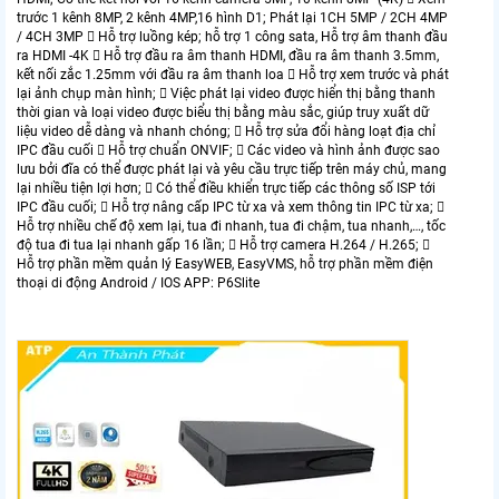
trước 1 kênh 8MP, 2 kênh 4MP,16 hình D1; Phát lại 1CH 5MP / 2CH 4MP
/ 4CH 3MP  Hỗ trợ luồng kép; hỗ trợ 1 công sata, Hỗ trợ âm thanh đầu
ra HDMI -4K  Hỗ trợ đầu ra âm thanh HDMI, đầu ra âm thanh 3.5mm,
kết nối zắc 1.25mm với đầu ra âm thanh loa  Hỗ trợ xem trước và phát
lại ảnh chụp màn hình;  Việc phát lại video được hiển thị bằng thanh
thời gian và loại video được biểu thị bằng màu sắc, giúp truy xuất dữ
liệu video dễ dàng và nhanh chóng;  Hỗ trợ sửa đổi hàng loạt địa chỉ
IPC đầu cuối  Hỗ trợ chuẩn ONVIF;  Các video và hình ảnh được sao
lưu bởi đĩa có thể được phát lại và yêu cầu trực tiếp trên máy chủ, mang
lại nhiều tiện lợi hơn;  Có thể điều khiển trực tiếp các thông số ISP tới
IPC đầu cuối;  Hỗ trợ nâng cấp IPC từ xa và xem thông tin IPC từ xa; 
Hỗ trợ nhiều chế độ xem lại, tua đi nhanh, tua đi chậm, tua nhanh,…, tốc
độ tua đi tua lại nhanh gấp 16 lần;  Hỗ trợ camera H.264 / H.265; 
Hỗ trợ phần mềm quản lý EasyWEB, EasyVMS, hỗ trợ phần mềm điện
thoại di động Android / IOS APP: P6Slite