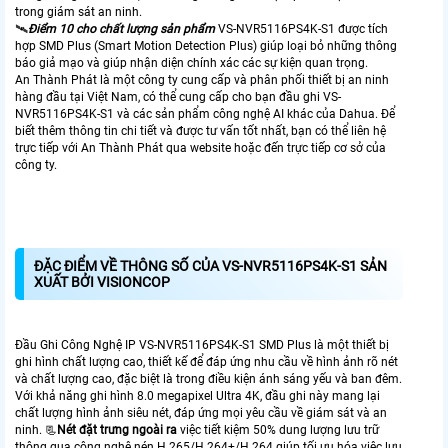
trong giám sát an ninh.
🛰
Điểm 10 cho chất lượng sản phẩm
VS-NVR5116PS4K-S1 được tích
hợp SMD Plus (Smart Motion Detection Plus) giúp loại bỏ những thông
báo giả mạo và giúp nhận diện chính xác các sự kiện quan trọng.
An Thành Phát là một công ty cung cấp và phân phối thiết bị an ninh
hàng đầu tại Việt Nam, có thể cung cấp cho bạn đầu ghi VS-
NVR5116PS4K-S1 và các sản phẩm công nghệ AI khác của Dahua. Để
biết thêm thông tin chi tiết và được tư vấn tốt nhất, bạn có thể liên hệ
trực tiếp với An Thành Phát qua website hoặc đến trực tiếp cơ sở của
công ty.
ĐẶC ĐIỂM VỀ THÔNG SỐ CỦA VS-NVR5116PS4K-S1 SẢN
XUẤT BỞI VISIONCOP
Đầu Ghi Công Nghệ IP VS-NVR5116PS4K-S1 SMD Plus là một thiết bị
ghi hình chất lượng cao, thiết kế để đáp ứng nhu cầu về hình ảnh rõ nét
và chất lượng cao, đặc biệt là trong điều kiện ánh sáng yếu và ban đêm.
Với khả năng ghi hình 8.0 megapixel Ultra 4K, đầu ghi này mang lại
chất lượng hình ảnh siêu nét, đáp ứng mọi yêu cầu về giám sát và an
ninh. 📃
Nét đặt trưng ngoài ra
việc tiết kiệm 50% dung lượng lưu trữ
thông qua công nghệ nén H.265/H.264+/H.264 giúp tối ưu hóa việc lưu