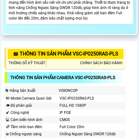
mang đến hình ảnh sắc nét với chi phí phải chăng. Thiết bị được trang bị
tính năng Chống Ngược Sáng DWDR 120db, giúp hình ảnh rõ ràng dù ở
môi trường chiếu sáng khác nhau. Khả năng giám sát ban đêm Full
color lên đến 20m, đảm bảo chất lượng mọi lúc
📖 THÔNG TIN SẢN PHẨM VSC-IP0250RAS-PLS
THÔNG SỐ KỸ THUẬT
CHÍNH SÁCH BẢO HÀNH
THÔNG TIN SẢN PHẨM CAMERA VSC-IP0250RAS-PLS
🔄 Hãng Sản Xuất
VISIONCOP
🎼️ Model Camera Quan Sát
VSC-IP0250RAS-PLS
👁 Độ phân giải
FULL HD 1080P
🌠 Công nghệ
IP POE
💻 Cảm biến hình ảnh
CMOS
🌈 Tầm nhìn ban đêm
Full Color 20m
₪ Chống ngược sáng
Chống Ngược Sáng DWDR 120db