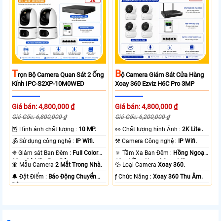
T
B
Rọn Bộ Camera Quan Sát 2 Ống
Ộ Camera Giám Sát Cửa Hàng
Kính IPC-S2XP-10M0WED
Xoay 360 Ezviz H6C Pro 3MP
Giá bán: 4,800,000 ₫
Giá bán: 4,800,000 ₫
Giá Gốc: 6,800,000 ₫
Giá Gốc: 6,200,000 ₫
🦉 Hình ảnh chất lượng :
10 MP.
️👀 Chất lượng hình Ảnh :
2K Lite .
🕉️ Sử dụng công nghệ :
IP Wifi.
⚒ Camera Công nghệ :
IP Wifi.
❈ Giám sát Ban Đêm :
Full Color
🔅 Tầm Xa Ban Đêm :
Hồng Ngoại
20m Có Màu Ban Ðêm.
10m Hồng Ngoại Smart IR.
🐜 Mẫu Camera
2 Mắt Trong Nhà.
💦 Loại Camera
Xoay 360.
️🔔 Đặt Điểm :
Báo Động Chuyển
️ƒ Chức Năng :
Xoay 360 Thu Âm.
Động.