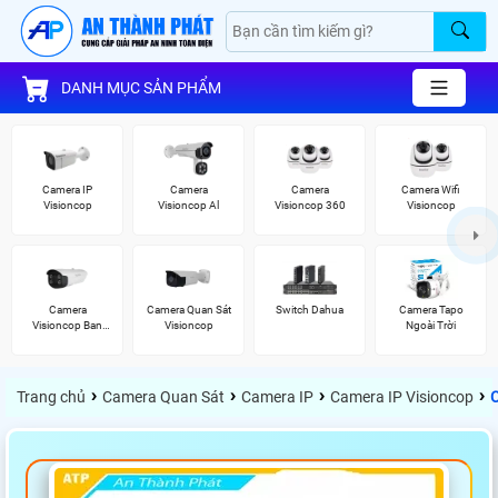
DANH MỤC SẢN PHẨM
Camera IP
Camera
Camera
Camera Wifi
Visioncop
Visioncop Al
Visioncop 360
Visioncop
Camera
Camera Quan Sát
Switch Dahua
Camera Tapo
Visioncop Ban
Visioncop
Ngoài Trời
Đêm Có Màu
›
›
›
›
Trang chủ
Camera Quan Sát
Camera IP
Camera IP Visioncop