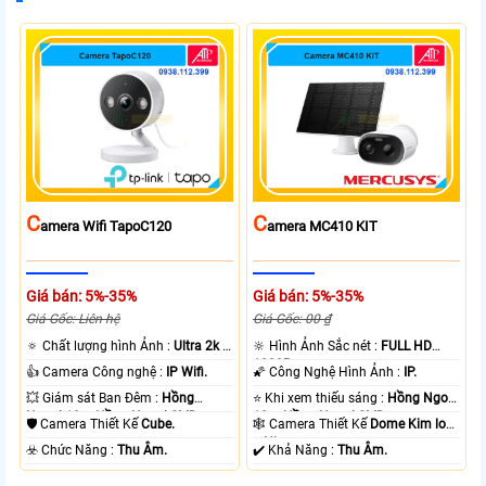
C
C
Amera Wifi TapoC120
Amera MC410 KIT
Giá bán: 5%-35%
Giá bán: 5%-35%
Giá Gốc: Liên hệ
Giá Gốc: 00 ₫
🔅 Chất lượng hình Ảnh :
Ultra 2k +
🔆 Hình Ảnh Sắc nét :
FULL HD
.
1080P .
👍 Camera Công nghệ :
IP Wifi.
🌠 Công Nghệ Hình Ảnh :
IP.
💥 Giám sát Ban Đêm :
Hồng
⭐ Khi xem thiếu sáng :
Hồng Ngoại
Ngoại 10m Hồng Ngoại SMD.
10m Hồng Ngoại SMD.
🛡 Camera Thiết Kế
Cube.
🕸️ Camera Thiết Kế
Dome Kim loại
+ Nhựa.
️☣️ Chức Năng :
Thu Âm.
️✔️ Khả Năng :
Thu Âm.