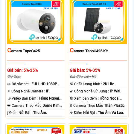
C
C
Amera TapoC425
Amera TapoC425 Kit
Giá bán: 5%-35%
Giá bán: 5%-35%
Giá Gốc:
Giá Gốc: Liên Hệ
️👀 Độ sắc nét :
FULL HD 1080P .
💯 Chất lượng hình :
2K Lite .
⚜️ Công Nghệ Camera :
IP.
🌠 Công Nghệ Sử Dụng :
IP Wifi.
🌙 Video Ban Đêm :
Hồng Ngoại
🔴 Xem ban đêm :
Hồng Ngoại
10m Hồng Ngoại SMD.
15m Có Màu Ban Ðêm.
👑 Camera Theo Mẫu
Dome Kim
⛓ Camera Theo Mẫu
Thân Plastic.
loại + Nhựa.
️ƒ Điểm Nỗi Bật :
Thu Âm.
️☣️ Điểm Nỗi Bật :
Thu Âm Và Loa.