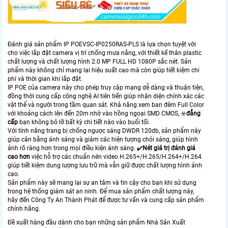
Đánh giá sản phẩm IP POEVSC-IP0250RAS-PLS là lựa chọn tuyệt vời
cho việc lắp đặt camera vị trí chống mưa nắng, với thiết kế thân plastic
chất lượng và chất lượng hình 2.0 MP FULL HD 1080P sắc nét. Sản
phẩm này không chỉ mang lại hiệu suất cao mà còn giúp tiết kiệm chi
phí và thời gian khi lắp đặt.
IP POE của camera này cho phép truy cập mạng dễ dàng và thuận tiện,
đồng thời cung cấp công nghệ AI tiên tiến giúp nhận diện chính xác các
vật thể và người trong tầm quan sát. Khả năng xem ban đêm Full Color
với khoảng cách lên đến 20m nhờ vào hồng ngoại SMD CMOS, ☣️
đẳng
cấp
bạn không bỏ lỡ bất kỳ chi tiết nào vào buổi tối.
Với tính năng trang bị chống ngược sáng DWDR 120db, sản phẩm này
giúp cân bằng ánh sáng và giảm các hiện tượng chói sáng, giúp hình
ảnh rõ ràng hơn trong mọi điều kiện ánh sáng. ✔️
Nét giá trị đánh giá
cao hơn
việc hỗ trợ các chuẩn nén video H.265+/H.265/H.264+/H.264
giúp tiết kiệm dung lượng lưu trữ mà vẫn giữ được chất lượng hình ảnh
cao.
Sản phẩm này sẽ mang lại sự an tâm và tin cậy cho bạn khi sử dụng
trong hệ thống giám sát an ninh. Để mua sản phẩm chất lượng này,
hãy đến Công Ty An Thành Phát để được tư vấn và cung cấp sản phẩm
chính hãng.
Đề xuất hàng đầu dành cho bạn những sản phẩm Nhà Sản Xuất