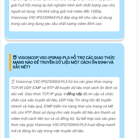
giải Full HD, mang lại trải nghiệm hình ảnh chất lượng cao cho
người sử dụng. Với khả năng giải mã video đến 1080p,
Visioncop VSC-IP0250RAS-PLS đáp ứng tốt nhu cầu sử dụng
trong các ứng dụng yêu cầu chất lượng video đỉnh cao.
😇 VISIONCOP VSC-IP0RAS-PLS HỖ TRỢ CÁC GIAO THỨC
MẠNG NÀO ĐỂ TRUYỀN DỮ LIỆU MỘT CÁCH ỔN ĐỊNH VÀ
SẮC NÉT?
👌 Visioncop VSC-IP0250RAS-PLS hỗ trợ các giao thức mạng
TCP/IP, UDP, ICMP và RTP để truyền dữ liệu một cách ổn định và
sắc nét. Giao thức TCP/IP giúp ☣️
đẳng cấp
độ tin cậy và chắc
chắn của việc truyền dữ liệu, UDP
Hãy Tin rằng
tốc độ truyền
nhanh và hiệu quả, ICMP kiểm tra trạng thái của mạng và kết
nối, còn RTP được sử dụng cho việc truyền dữ liệu âm thanh và
video một cách liên tục và có đồng bộ. Sự kết hợp của các giao
thức này giúp Visioncop VSC-IP0250RAS-PLS hoạt động mạnh
mẽ và đáng tin cậy trong việc truyền dữ liệu.