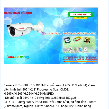
Camera IP Trụ FULL COLOR 5MP chuẩn nén H.265 (IP Starlight) -Cảm
biến hình ảnh S05 1/2.8" Progressive Scan CMOS;
H.265+/H.265/H.264+/H.264/MJPEG
- Độ phân giải 2592Hx1944P@20fps/2572Hx1452@25
2316Hx1308V@25fps/1920x1080 với 25fps Sử dụng ống kính 3.6mm
(2.8mm/6mm) Nguồn DC12V & hỗ trợ POE hoặc 12VDC tính năng