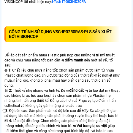
VISIONCOP tốt nhất hiện nay:
I-Tech IT-D03HD20PA
CÔNG TRÌNH SỬ DỤNG VSC-IP0250RAS-PLS SẢN XUẤT
BỞI VISIONCOP
Để lắp đặt sản phẩm nhựa Plastic phù hợp cho những vị trí mỹ thuật
cao và chịu mưa nắng tốt, bạn cần 🔄
điểm mạnh
đến một số yếu tố
sau:
❂
1:
Chất liệu chịu mưa nắng tốt: Chọn sản phẩm được làm từ nhựa
Plastic chất lượng cao, chịu được tác động của thời tiết khắc nghiệt như
mưa, nắng, gió, không bị phai màu hay biến dạng sau thời gian sử
dụng.
🥈️
2:
Thiết kế nhẹ nhàng và tinh tế: Để ☣️
đẳng cấp
vị trí lắp đặt mỹ thuật
cao không bị áp lực quá lớn, hãy chọn sản phẩm nhựa Plastic nhẹ
nhàng, tinh tế trong thiết kế. Đẳng cấp hơn cả Phục vụ tạo điểm nhấn
esthetical và không gây gánh nặng cho cấu trúc.
꙰
3:
Độ bền cao: Sản phẩm cần có độ bền cao để
Hãy Tin rằng
thời gian
sử dụng lâu dài mà không cần phải thường xuyên thay thế hoặc bảo trì.
💶
4:
Lắp đặt dễ dàng: Chọn những sản phẩm có hệ thống lắp đặt
thông minh, dễ dàng điều chỉnh và bảo trì. 👑
Với trang bị ưu việt
giúp
tiết kiệm thời gian và công sức trong quá trình lắp đặt và bảo trì sau