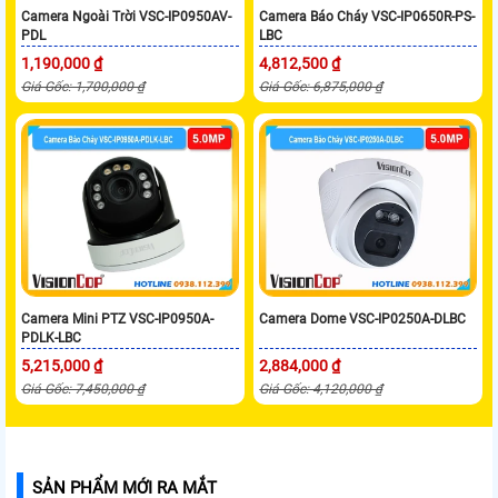
Camera Ngoài Trời VSC-IP0950AV-
Camera Báo Cháy VSC-IP0650R-PS-
PDL
LBC
1,190,000 ₫
4,812,500 ₫
Giá Gốc: 1,700,000 ₫
Giá Gốc: 6,875,000 ₫
Camera Mini PTZ VSC-IP0950A-
Camera Dome VSC-IP0250A-DLBC
PDLK-LBC
5,215,000 ₫
2,884,000 ₫
Giá Gốc: 7,450,000 ₫
Giá Gốc: 4,120,000 ₫
SẢN PHẨM MỚI RA MẮT