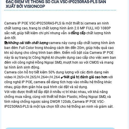
ĐẶC ĐIỂM VỀ THÔNG SỐ CỦA VSC-IP0250RAS-PLS SẢN
XUẤT BỞI VISIONCOP
Camera IP POE VSC-IP0250RAS-PLS là một thiết bị camera an ninh
chất lượng cao, trang bị chất lượng hình ảnh 2.0 MP FULL HD 1080P
sắc nét, giúp tiết kiệm chi phí nhưng vẫn ☣️
đẳng cấp
chất lượng hình
ảnh tốt.
🎑
Những cải tiến chất lượng
camera này cung cấp chất lượng hình ảnh
ban đêm Full Color trong khoảng cách lên đến 20m, giúp hiệu quả cao
khi sử dụng cho công trình ban đêm. Điểm nổi bật của Camera IP POE
này là sự trang bị Công Nghệ AI chuyên dụng cao cấp cho việc xem ban
đêm với công nghệ Hồng Ngoại SMD, mượt hơn so với CMOS và mang
lại hình ảnh sinh động.
Camera còn hỗ trợ tiết kiệm 50% dung lượng với các định dạng nén
video H.265+/H.265/H.264+/H.264 ✔️
Nét giá trị đánh giá cao hơn
với
công nghệ IP POE, camera dễ dàng tích hợp vào nhiều hệ thống khác
nhau, giúp đơn giản hóa quá trình cài đặt và sử dụng.
Với việc được thiết kế lắp đặt ở nhiều vị trí khác nhau, với khả năng
chống mưa nắng, cùng với thiết kế thân Plastic, Hồng Ngoại SMD, và
tính năng chống ngược sáng DWDR 120db, Camera IP POE VSC-
IP0250RAS-PLS là một lựa chọn tốt cho hệ thống an ninh và giám sát.