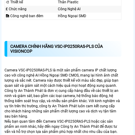
🎨 Thiết kế
Thân Plastic
₤ Chức năng
Công Nghệ AI
🎑 Công nghệ ban đêm
Hồng Ngoại SMD
CAMERA CHÍNH HÃNG VSC-IP0250RAS-PLS CỦA
VISIONCOP
Camera VSC-IP0250RAS-PLS là một sản phẩm camera IP chất lượng
cao với công nghệ AI Hồng Ngoại SMD CMOS, mang lại hình ảnh chất
lượng và sắc nét. Camera này được thiết kế với màu sắc đẹp, giúp bạn
quan sát và giám sát một cách hiệu quả mọi hoạt động xung quanh.
Công ty An Thành Phát là đơn vị cung cấp hàng đầu về các thiết bị an
ninh và giám sát, bao gồm các loại camera, hệ thống báo động, hệ
thống kiểm soát truy cập, và nhiều sản phẩm khác. Với kinh nghiệm và
uy tín trên thị trường, công ty An Thành Phát luôn cam kết cung cấp
cho khách hàng những sản phẩm chất lượng cao và dịch vụ tận tâm
sau bán hàng.
Nếu bạn quan tâm đến Camera VSC-IP0250RAS-PLS hoặc các sản
phẩm an ninh khác, hãy đến ngay Công ty An Thành Phát để được tư
vấn và hỗ trợ chọn lựa sản phẩm phù hợp nhất cho nhu cầu của bạn.