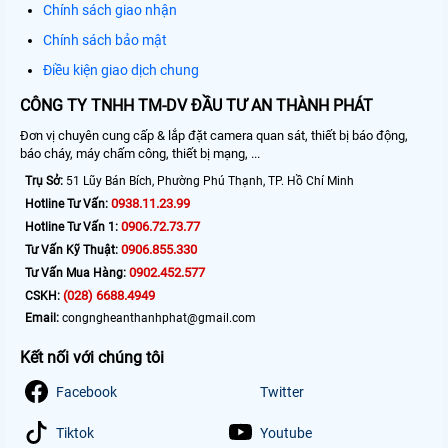
Chính sách giao nhận
Chính sách bảo mật
Điều kiện giao dịch chung
CÔNG TY TNHH TM-DV ĐẦU TƯ AN THÀNH PHÁT
Đơn vị chuyên cung cấp & lắp đặt camera quan sát, thiết bị báo động,
báo cháy, máy chấm công, thiết bị mạng, ...
Trụ Sở:
51 Lũy Bán Bích, Phường Phú Thạnh, TP. Hồ Chí Minh
0938.11.23.99
Hotline Tư Vấn:
0906.72.73.77
Hotline Tư Vấn 1:
0906.855.330
Tư Vấn Kỹ Thuật:
0902.452.577
Tư Vấn Mua Hàng:
(028) 6688.4949
CSKH:
Email:
congngheanthanhphat@gmail.com
Kết nối với chúng tôi
Facebook
Twitter
Tiktok
Youtube