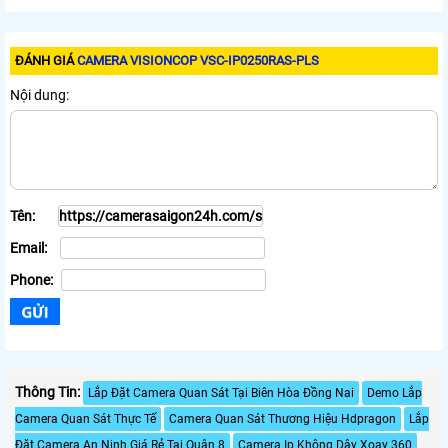
ĐÁNH GIÁ
CAMERA VISIONCOP VSC-IP0250RAS-PLS
Nội dung:
Tên:
Email:
Phone:
Thông Tin:
Lắp Đặt Camera Quan Sát Tại Biên Hòa Đồng Nai
Demo Lắp
Camera Quan Sát Thực Tế
Camera Quan Sát Thương Hiệu Hdpragon
Lắp
Đặt Camera An Ninh Giá Rẻ Tại Quận 8
Camera Ip Không Dây Xoay 360