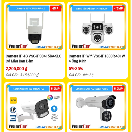
Camera IP 4G VSC-IP00415RA-SLG
Camera IP Wifi VSC-IP1880R-401W
Có Màu Ban Đêm
4 Ống Kính
2,205,000 ₫
5%-35%
Giá Gốc: 3,150,000 ₫
Giá Gốc: liên hệ