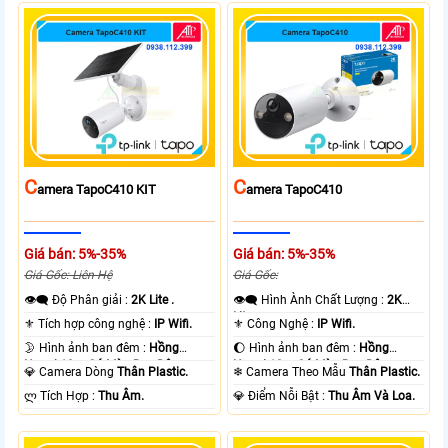
C
C
Amera TapoC410 KIT
Amera TapoC410
Giá bán: 5%-35%
Giá bán: 5%-35%
Giá Gốc: Liên Hệ
Giá Gốc:
👁️‍🗨 Độ Phân giải :
2K Lite .
👁️‍🗨 Hình Ành Chất Lượng :
2K
Lite .
⚜️ Tích hợp công nghệ :
IP Wifi.
⚜️ Công Nghệ :
IP Wifi.
🌛 Hình ảnh ban đêm :
Hồng
🌔 Hình ảnh ban đêm :
Hồng
Ngoại 10m Có Màu Ban Ðêm.
Ngoại 10m Có Màu Ban Ðêm.
💎 Camera Dòng
Thân Plastic.
❄ Camera Theo Mẫu
Thân Plastic.
️ლ Tích Hợp :
Thu Âm.
️💎 Điểm Nỗi Bật :
Thu Âm Và Loa.