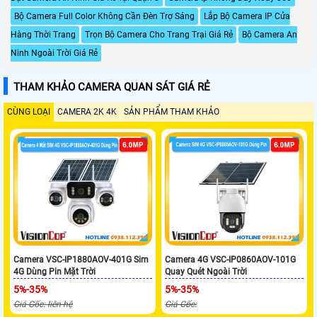
Bộ Camera Full Color Không Cần Đèn Trợ Sáng
Lắp Bộ Camera IP Cửa
Hàng Thời Trang
Trọn Bộ Camera Cho Trang Trại Giá Rẻ
Bộ Camera An
Ninh Ngoài Trời Giá Rẻ
THAM KHẢO CAMERA QUAN SÁT GIÁ RẺ
CÙNG LOẠI
CAMERA 2K 4K
SẢN PHẨM THAM KHẢO
Camera VSC-IP1880AOV-401G Sim
Camera 4G VSC-IP0860AOV-101G
4G Dùng Pin Mặt Trời
Quay Quét Ngoài Trời
5%-35%
5%-35%
Giá Gốc: liên hệ
Giá Gốc: