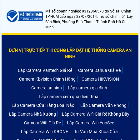
Mã số doanh nghiệp: 0312866570 do Sở Tài Chính
TP.HCM cấp ngày 23/07/2014. Trụ sở chính: 51 Lũy
Bán Bích, Phường Phú Thạnh, Thành Phố Hồ Chí
Minh
ĐƠN VỊ TRỰC TIẾP THI CÔNG LẮP ĐẶT HỆ THỐNG CAMERA AN
NINH
Lắp Camera Vantech Giá Rẻ
Camera Dahua Giá Rẻ
Camera Kbvision Chính Hãng
Camera HIKVISION
Camera an ninh
Lắp camera gia đình
Lắp camera xem qua điện thoại
Lắp Camera Cửa Hàng Loại Nào
Lắp Camera Văn Phòng
Lắp Camera Nhà Xưởng
Lắp Camera Wifi Giá Rẻ Không Dây
Camera Wifi Giá Rẻ
Lắp Camera Wifi YooSee
Lắp Camera Wifi KBONE
Tư Vấn Mua Khóa Cửa