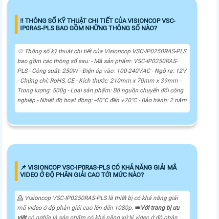
‼️ THÔNG SỐ KỸ THUẬT CHI TIẾT CỦA VISIONCOP VSC-
IP0RAS-PLS BAO GỒM NHỮNG THÔNG SỐ NÀO?
💠 Thông số kỹ thuật chi tiết của Visioncop VSC-IP0250RAS-PLS
bao gồm các thông số sau: - Mã sản phẩm: VSC-IP0250RAS-
PLS - Công suất: 250W - Điện áp vào: 100-240VAC - Ngõ ra: 12V
- Chứng chỉ: RoHS, CE - Kích thước: 210mm x 70mm x 39mm -
Trọng lượng: 500g - Loại sản phẩm: Bộ nguồn chuyển đổi công
nghiệp - Nhiệt độ hoạt động: -40°C đến +70°C - Bảo hành: 2 năm
📌 VISIONCOP VSC-IP0RAS-PLS CÓ KHẢ NĂNG GIẢI MÃ
VIDEO Ở ĐỘ PHÂN GIẢI CAO TỚI MỨC NÀO?
💁 Visioncop VSC-IP0250RAS-PLS là thiết bị có khả năng giải
mã video ở độ phân giải cao lên đến 1080p. 👑
Với trang bị ưu
việt
có nghĩa là sản phẩm có khả năng xử lý video ở độ phân