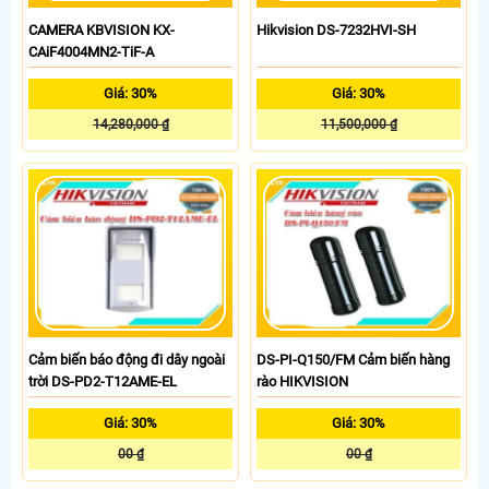
CAMERA KBVISION KX-
Hikvision DS-7232HVI-SH
CAiF4004MN2-TiF-A
Giá: 30%
Giá: 30%
14,280,000 ₫
11,500,000 ₫
Cảm biến báo động đi dây ngoài
DS-PI-Q150/FM Cảm biến hàng
trời DS-PD2-T12AME-EL
rào HIKVISION
Giá: 30%
Giá: 30%
00 ₫
00 ₫