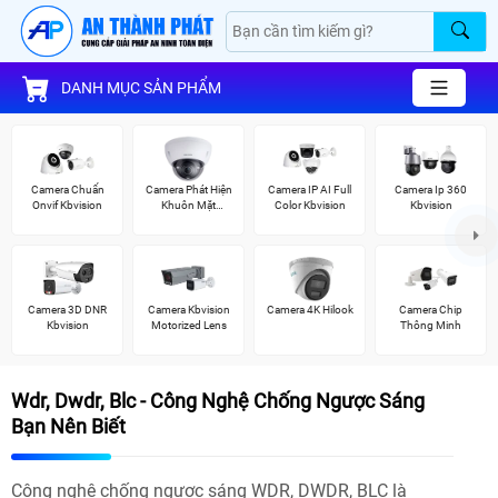
DANH MỤC SẢN PHẨM
Camera Chuẩn
Camera Phát Hiện
Camera IP AI Full
Camera Ip 360
Onvif Kbvision
Khuôn Mặt
Color Kbvision
Kbvision
Kbvision
Camera 3D DNR
Camera Kbvision
Camera 4K Hilook
Camera Chip
Kbvision
Motorized Lens
Thông Minh
Wdr, Dwdr, Blc - Công Nghệ Chống Ngược Sáng
Bạn Nên Biết
Công nghệ chống ngược sáng WDR, DWDR, BLC là