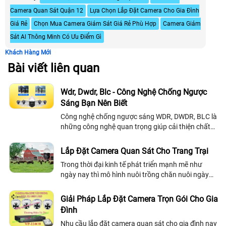
Camera Quan Sát Quận 12
Lựa Chọn Lắp Đặt Camera Cho Gia Đình
Giá Rẻ
Chọn Mua Camera Giám Sát Giá Rẻ Phù Hợp
Camera Giám
Sát Al Thông Minh Có Ưu Điểm Gì
Khách Hàng Mới
Bài viết liên quan
Wdr, Dwdr, Blc - Công Nghệ Chống Ngược
Sáng Bạn Nên Biết
Công nghệ chống ngược sáng WDR, DWDR, BLC là
những công nghệ quan trọng giúp cải thiện chất
lượng hình ảnh trong môi trường ánh sáng mạnh
và yếu. WDR (Wide Dynamic Range) tăng cường
Lắp Đặt Camera Quan Sát Cho Trang Trại
chi tiết ở cả vùng sáng và tối, DWDR (Digital Wide
Trong thời đại kinh tế phát triển mạnh mẽ như
Dynamic Range) hiệu quả hơn với xử lý kỹ thuật số,
ngày nay thì mô hình nuôi trồng chăn nuôi ngày
còn BLC (Backlight Compensation) tập trung vào
càng được phô biến rộng rãi. Bởi đây là mô hình
vùng sáng để ngăn chặn ngược sáng
kinh doanh mang lại nguồn lợi rất cao
Giải Pháp Lắp Đặt Camera Trọn Gói Cho Gia
Đình
Nhu cầu lắp đăt camera quan sát cho gia đình nay