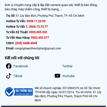
Đơn vị chuyên cung cấp & lắp đặt camera quan sát, thiết bị báo động,
báo cháy, máy chấm công, thiết bị mạng, ...
Trụ Sở:
51 Lũy Bán Bích, Phường Phú Thạnh, TP. Hồ Chí Minh
0938.11.23.99
Hotline Tư Vấn:
0906.72.73.77
Hotline Tư Vấn 1:
0906.855.330
Tư Vấn Kỹ Thuật:
0902.452.577
Tư Vấn Mua Hàng:
(028) 6688.4949
CSKH:
Email:
congngheanthanhphat@gmail.com
Kết nối với chúng tôi
Facebook
Twitter
Tiktok
Youtube
Mã số doanh nghiệp: 0312866570 do Sở Tài Chính
TP.HCM cấp ngày 23/07/2014. Trụ sở chính: 51 Lũy
Bán Bích, Phường Phú Thạnh, Thành Phố Hồ Chí
Minh