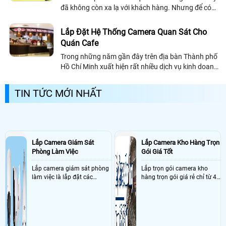
đã không còn xa lạ với khách hàng. Nhưng để có
thể tiết kiệm tối đa kinh phí thì những gói lắp đặt
trọn gói sẽ là giải pháp tuyệt vời cho bạn
Lắp Đặt Hệ Thống Camera Quan Sát Cho
Quán Cafe
Trong những năm gần đây trên địa bàn Thành phố
Hồ Chí Minh xuất hiện rất nhiều dịch vụ kinh doanh
quán cafe lớn nhỏ khác nhau. Và mô hình kinh
doanh này thu hút rất nhiều lượng khách hàng nên
TIN TỨC MỚI NHẤT
việc quản lí an ninh của quán là điều hết sức cần
thiết
Lắp Camera Giám Sát
Lắp Camera Kho Hàng Trọn
Phòng Làm Việc
Gói Giá Tốt
Lắp camera giám sát phòng
Lắp trọn gói camera kho
làm việc là lắp đặt các
hàng trọn gói giá rẻ chỉ từ 4
camera ghi hình ảnh sắc nét
triệu đồng sở hữu ngày trọn
và âm thanh trong phòng
bộ gồm 4 camera, 1 đầu ghi
làm việc với mục đích giám
hình, ổ cứng, switch mang
sát quá trình làm việc của
đến giải pháp giám sát kho
nhân viên, bảo vệ tài sản,
hàng 24/7 ổn định với độ