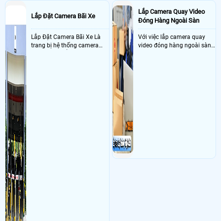
Lắp Camera Quay Video
Lắp Đặt Camera Bãi Xe
Đóng Hàng Ngoài Sàn
Lắp Đặt Camera Bãi Xe Là
Với việc lắp camera quay
trang bị hệ thống camera
video đóng hàng ngoài sàn
nhận diện biển số tại khu
thì đây là một giải pháp
vực cổng của các bãi giữ xe
camera cực kì cần thiết cho
kết hợp với phần mềm quản
các shop kinh doanh online
lý để ghi nhận lượt xe ra vào
đều nên sử dụng để có thể
chụp hình thông tin xe và
bảo vệ quyền lợi shop tránh
biển số lưu trực tiếp về máy
được các tình trạng bị đánh
tinh trạm để nhân viên tiện
mất cắp hàng hóa
đối soát, tính tiền xe xe ra
khỏi bãi