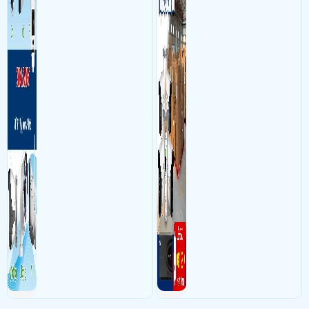
theo dõi an ninh trong thời
sắc nét cao
gian thực qua điện thoại
hoặc máy tính từ xa