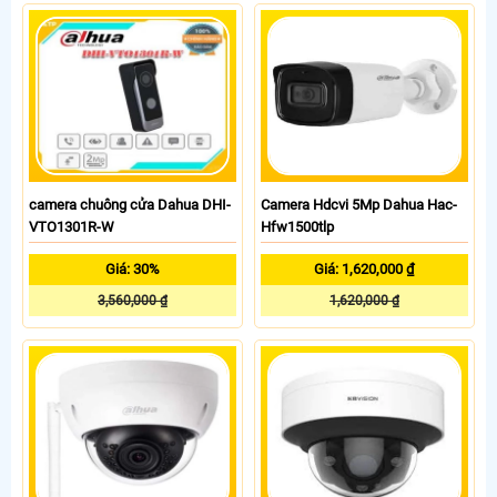
camera chuông cửa Dahua DHI-
Camera Hdcvi 5Mp Dahua Hac-
VTO1301R-W
Hfw1500tlp
Giá: 30%
Giá: 1,620,000 ₫
3,560,000 ₫
1,620,000 ₫