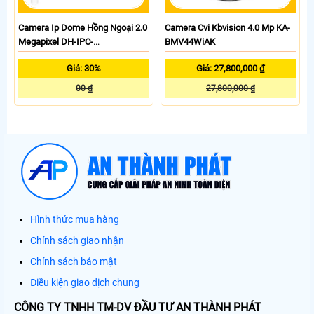
Camera Ip Dome Hồng Ngoại 2.0
Camera Cvi Kbvision 4.0 Mp KA-
Megapixel DH-IPC-
BMV44WiAK
HDBW1235EP-W
Giá: 30%
Giá: 27,800,000 ₫
00 ₫
27,800,000 ₫
Hình thức mua hàng
Chính sách giao nhận
Chính sách bảo mật
Điều kiện giao dịch chung
CÔNG TY TNHH TM-DV ĐẦU TƯ AN THÀNH PHÁT