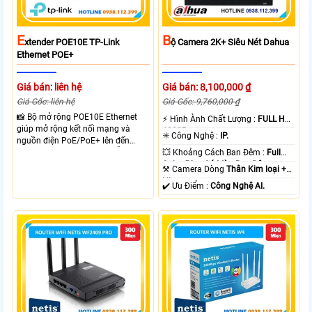
E
B
Xtender POE10E TP-Link
Ộ Camera 2K+ Siêu Nét Dahua
Ethernet POE+
Giá bán: liên hệ
Giá bán: 8,100,000 ₫
Giá Gốc: liên hệ
Giá Gốc: 9,760,000 ₫
📸 Bộ mở rộng POE10E Ethernet
️⚡ Hình Ành Chất Lượng :
FULL HD
giúp mở rộng kết nối mạng và
1080P .
✳️ Công Nghệ :
IP.
nguồn điện PoE/PoE+ lên đến
250m ở chế độ 10Mbps. Hỗ trợ
💥 Khoảng Cách Ban Đêm :
Full
chuẩn IEEE 802.3af/at, công suất
Color 50m Có Màu Ban Ðêm.
⚒ Camera Dòng
Thân Kim loại +
đầu ra tối đa 20W và 2 cổng RJ45
Nhựa.
️✔️ Ưu Điểm :
Công Nghệ AI.
10/100Mbps.