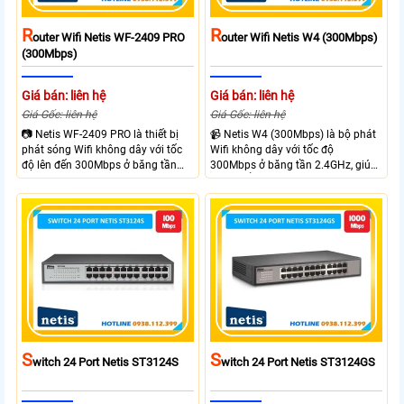
R
R
Outer Wifi Netis WF-2409 PRO
Outer Wifi Netis W4 (300Mbps)
(300Mbps)
Giá bán: liên hệ
Giá bán: liên hệ
Giá Gốc: liên hệ
Giá Gốc: liên hệ
📷 Netis WF-2409 PRO là thiết bị
📹 Netis W4 (300Mbps) là bộ phát
phát sóng Wifi không dây với tốc
Wifi không dây với tốc độ
độ lên đến 300Mbps ở băng tần
300Mbps ở băng tần 2.4GHz, giúp
2.4GHz, đáp ứng nhu cầu kết nối
kết nối ổn định và nhanh chóng
ổn định cho gia đình. Router wifi
cho các nhu cầu sử dụng internet
hỗ trợ 3 ăng-ten 5dBi, đảm bảo
hàng ngày. Router wifi sở hữu 4
phủ sóng rộng và cung cấp tín
ăng-ten 5dBi mạnh mẽ, hỗ trợ
hiệu mạnh mẽ, có chế độ hoạt
nhiều chế độ không dây như AP,
động như AP, WDS, Repeater, và
WDS, Repeater và Multi-SSID,tối đa
Multi-SSID
15-20 người dùng kết nối cùng lúc.
S
S
Witch 24 Port Netis ST3124S
Witch 24 Port Netis ST3124GS