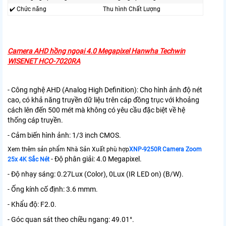
✔️ Chức năng
Thu hình Chất Lượng
Camera AHD hồng ngoại 4.0 Megapixel Hanwha Techwin
WISENET HCO-7020RA
- Công nghệ AHD (Analog High Definition): Cho hình ảnh độ nét
cao, có khả năng truyền dữ liệu trên cáp đồng trục với khoảng
cách lên đến 500 mét mà không có yêu cầu đặc biệt về hệ
thống cáp truyền.
- Cảm biến hình ảnh: 1/3 inch CMOS.
Xem thêm sản phẩm Nhà Sản Xuất phù hợp
XNP-9250R Camera Zoom
- Độ phân giải: 4.0 Megapixel.
25x 4K Sắc Nét
- Độ nhạy sáng: 0.27Lux (Color), 0Lux (IR LED on) (B/W).
- Ống kính cố định: 3.6 mmm.
- Khẩu độ: F2.0.
- Góc quan sát theo chiều ngang: 49.01°.