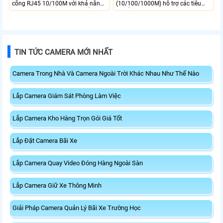
cổng RJ45 10/100M với khả năng
(10/100/1000M) hỗ trợ các tiêu
tương thích với các tiêu chuẩn IEEE
chuẩn IEEE 802.3, IEEE 802.3u,
802.3 10Base-T, IEEE 802.3u
IEEE 802.3ab, IEEE 802.3x Flow
100Base-TX và IEEE 802.3az.
Control và IEEE 802.3az tiết kiệm
Switch ST3116P có bộ nhớ lưu trữ
năng lượng. Thiết bị có khả năng
MAC lên tới 8K và khả năng
chuyển đổi lên đến 32Gbps cùng
TIN TỨC CAMERA MỚI NHẤT
chuyển mạch 3.2Gbps đảm bảo
bộ nhớ MAC 8K đảm bảo kết nối
hiệu suất ổn định
ổn định và tốc độ cao.
Camera Trong Nhà Và Camera Ngoài Trời Khác Nhau Như Thế Nào
Lắp Camera Giám Sát Phòng Làm Việc
Lắp Camera Kho Hàng Trọn Gói Giá Tốt
Lắp Đặt Camera Bãi Xe
Lắp Camera Quay Video Đóng Hàng Ngoài Sàn
Lắp Camera Giữ Xe Thông Minh
Giải Pháp Camera Quản Lý Bãi Xe Trường Học