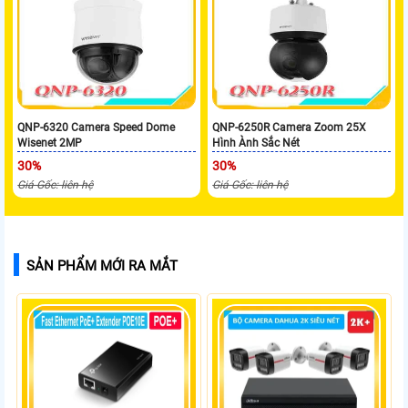
QNP-6320 Camera Speed Dome
QNP-6250R Camera Zoom 25X
Wisenet 2MP
Hình Ành Sắc Nét
30%
30%
Giá Gốc: liên hệ
Giá Gốc: liên hệ
SẢN PHẨM MỚI RA MẮT