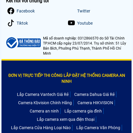
Kết nối với chúng tôi
Facebook
Twitter
Tiktok
Youtube
Mã số doanh nghiệp: 0312866570 do Sở Tài Chính
TP.HCM cấp ngày 23/07/2014. Trụ sở chính: 51 Lũy
Bán Bích, Phường Phú Thạnh, Thành Phố Hồ Chí
Minh
ĐƠN VỊ TRỰC TIẾP THI CÔNG LẮP ĐẶT HỆ THỐNG CAMERA AN
NINH
Lắp Camera Vantech Giá Rẻ
Camera Dahua Giá Rẻ
Camera Kbvision Chính Hãng
Camera HIKVISION
Camera an ninh
Lắp camera gia đình
Lắp camera xem qua điện thoại
Lắp Camera Cửa Hàng Loại Nào
Lắp Camera Văn Phòng