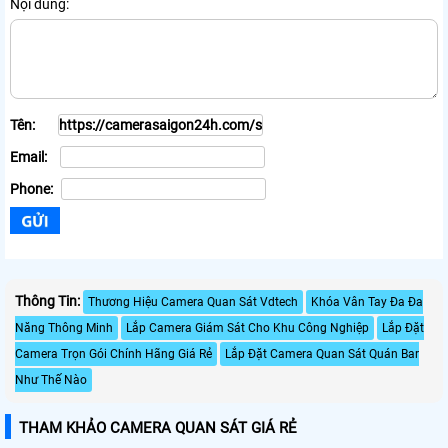
Nội dung:
Tên:
Email:
Phone:
Thông Tin:
Thương Hiệu Camera Quan Sát Vdtech
Khóa Vân Tay Đa Đa
Năng Thông Minh
Lắp Camera Giám Sát Cho Khu Công Nghiệp
Lắp Đặt
Camera Trọn Gói Chính Hãng Giá Rẻ
Lắp Đặt Camera Quan Sát Quán Bar
Như Thế Nào
THAM KHẢO CAMERA QUAN SÁT GIÁ RẺ