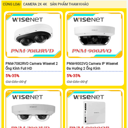
CÙNG LOẠI
CAMERA 2K 4K
SẢN PHẨM THAM KHẢO
PNM-7082RVD Camera Wisenet 2
PNM-9002VQ Camera IP Wisenet
Ống Kính Full HD
Đa Hướng 2 Ống Kính
5%-35%
5%-35%
Giá Gốc: 00 ₫
Giá Gốc: 00 ₫