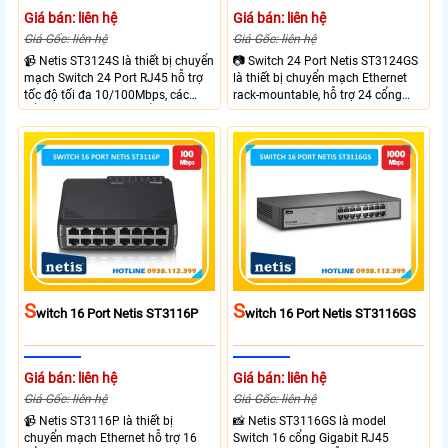
Giá bán: liên hệ
Giá bán: liên hệ
Giá Gốc: liên hệ
Giá Gốc: liên hệ
📹 Netis ST3124S là thiết bị chuyển
📷 Switch 24 Port Netis ST3124GS
mạch Switch 24 Port RJ45 hỗ trợ
là thiết bị chuyển mạch Ethernet
tốc độ tối đa 10/100Mbps, các
rack-mountable, hỗ trợ 24 cổng
cổng đáp ứng tiêu chuẩn IEEE
10/100/1000M RJ45 với tốc độ
802.3, IEEE 802.3u và IEEE
Gigabit. Thiết bị có bộ nhớ lưu trữ
802.3az. Switch có bộ nhớ lưu trữ
MAC lên tới 16K và khả năng
MAC lên đến 8K và khả năng
chuyển mạch 48Gbps, Netis
chuyển mạch 4.8Gbps, đảm bảo
ST3124GS đáp ứng nhu cầu kết
kết nối ổn định và hiệu quả cao.
nối mạng tốc độ cao, ổn định
S
S
Witch 16 Port Netis ST3116P
Witch 16 Port Netis ST3116GS
Giá bán: liên hệ
Giá bán: liên hệ
Giá Gốc: liên hệ
Giá Gốc: liên hệ
📹 Netis ST3116P là thiết bị
📸 Netis ST3116GS là model
chuyển mạch Ethernet hỗ trợ 16
Switch 16 cổng Gigabit RJ45