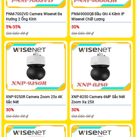
PNM-7002VD Camera Wisenet Đa
PNM-9000QB Đầu Ghi 4 Kênh IP
Hướng 2 Ống Kính
Wisenet Chất Lượng
5%-35%
30%
Giá Gốc: 00 ₫
Giá Gốc: 00 ₫
XNP-9250R Camera Zoom 25x 4K
XNP-8250 Camera 6MP Sắc Nét
Sắc Nét
Zoom Xa 25X
30%
30%
Giá Gốc: 00 ₫
Giá Gốc: 00 ₫