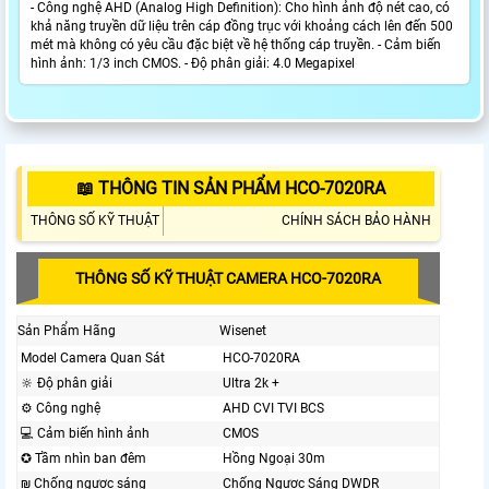
- Công nghệ AHD (Analog High Definition): Cho hình ảnh độ nét cao, có
khả năng truyền dữ liệu trên cáp đồng trục với khoảng cách lên đến 500
mét mà không có yêu cầu đặc biệt về hệ thống cáp truyền. - Cảm biến
hình ảnh: 1/3 inch CMOS. - Độ phân giải: 4.0 Megapixel
📖 THÔNG TIN SẢN PHẨM HCO-7020RA
THÔNG SỐ KỸ THUẬT
CHÍNH SÁCH BẢO HÀNH
THÔNG SỐ KỸ THUẬT CAMERA HCO-7020RA
Sản Phẩm Hãng
Wisenet
Model Camera Quan Sát
HCO-7020RA
🔆 Độ phân giải
Ultra 2k +
⚙ Công nghệ
AHD CVI TVI BCS
💻 Cảm biến hình ảnh
CMOS
✪ Tầm nhìn ban đêm
Hồng Ngoại 30m
₪ Chống ngược sáng
Chống Ngược Sáng DWDR