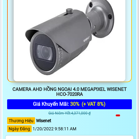
CAMERA AHD HỒNG NGOẠI 4.0 MEGAPIXEL WISENET
HCO-7020RA
Giá Khuyến Mãi:
30%
(+ VAT 8%)
Giá Niêm Yết:4,371,000 ₫
Thương Hiệu
Wisenet
Ngày Đăng
1/20/2022 9:58:11 AM