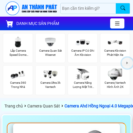
DANH MỤC SẢN PHẨM
Lắp Camera
Camera Quan Sát
Camera IP Có Ghi
Camera Kbvision
Speed Dome
Wisenet
Âm Kbvision
Phát Hiện Xe
Wisenet
Camera 360
Camera Ultra 3k
Camera Năng
Camera Vantech
Trong Nhà
Vantech
Lượng Mặt Trời
Hình Ảnh 2K
Hikvision
›
›
Trang chủ
Camera Quan Sát
Camera Ahd Hồng Ngoại 4.0 Megapi