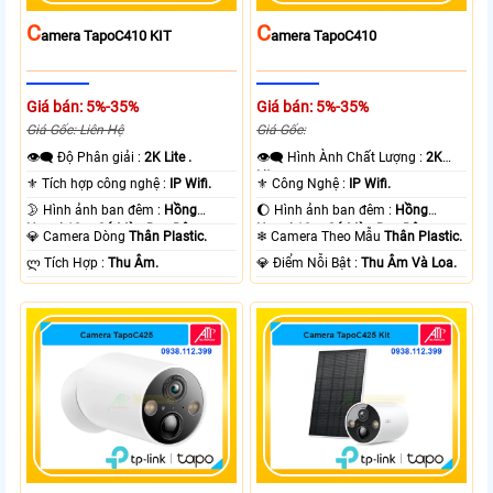
C
C
Amera TapoC410 KIT
Amera TapoC410
Giá bán: 5%-35%
Giá bán: 5%-35%
Giá Gốc: Liên Hệ
Giá Gốc:
👁️‍🗨 Độ Phân giải :
2K Lite .
👁️‍🗨 Hình Ành Chất Lượng :
2K
Lite .
⚜️ Tích hợp công nghệ :
IP Wifi.
⚜️ Công Nghệ :
IP Wifi.
🌛 Hình ảnh ban đêm :
Hồng
🌔 Hình ảnh ban đêm :
Hồng
Ngoại 10m Có Màu Ban Ðêm.
Ngoại 10m Có Màu Ban Ðêm.
💎 Camera Dòng
Thân Plastic.
❄ Camera Theo Mẫu
Thân Plastic.
️ლ Tích Hợp :
Thu Âm.
️💎 Điểm Nỗi Bật :
Thu Âm Và Loa.