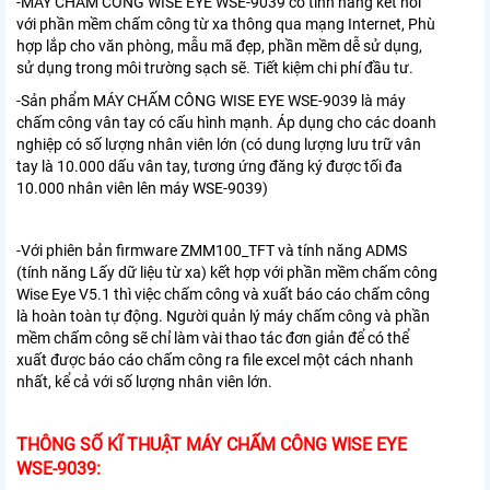
-
MÁY CHẤM CÔNG WISE EYE WSE-9039
có tính năng kết nối
với phần mềm chấm công từ xa thông qua mạng Internet, Phù
hợp lắp cho văn phòng, mẫu mã đẹp, phần mềm dễ sử dụng,
sử dụng trong môi trường sạch sẽ. Tiết kiệm chi phí đầu tư.
-Sản phẩm
MÁY CHẤM CÔNG WISE EYE WSE-9039
là máy
chấm công vân tay có cấu hình mạnh. Áp dụng cho các doanh
nghiệp có số lượng nhân viên lớn (có dung lượng lưu trữ vân
tay là 10.000 dấu vân tay, tương ứng đăng ký được tối đa
10.000 nhân viên lên máy WSE-9039)
-Với phiên bản firmware ZMM100_TFT và tính năng ADMS
(tính năng Lấy dữ liệu từ xa) kết hợp với phần mềm chấm công
Wise Eye V5.1 thì việc chấm công và xuất báo cáo chấm công
là hoàn toàn tự động. Người quản lý máy chấm công và phần
mềm chấm công sẽ chỉ làm vài thao tác đơn giản để có thể
xuất được báo cáo chấm công ra file excel một cách nhanh
nhất, kể cả với số lượng nhân viên lớn.
THÔNG SỐ KĨ THUẬT MÁY CHẤM CÔNG WISE EYE
WSE-9039: