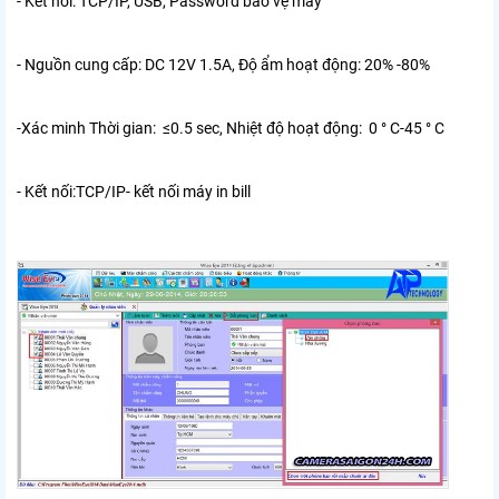
- Kết nối: TCP/IP, USB, Password bảo vệ máy
- Nguồn cung cấp: DC 12V 1.5A, Độ ẩm hoạt động: 20% -80%
-Xác minh Thời gian: ≤0.5 sec, Nhiệt độ hoạt động: 0 ° C-45 ° C
- Kết nối:TCP/IP- kết nối máy in bill