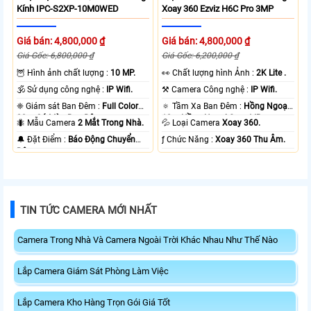
Kính IPC-S2XP-10M0WED
Xoay 360 Ezviz H6C Pro 3MP
Giá bán: 4,800,000 ₫
Giá bán: 4,800,000 ₫
Giá Gốc: 6,800,000 ₫
Giá Gốc: 6,200,000 ₫
🦉 Hình ảnh chất lượng :
10 MP.
️👀 Chất lượng hình Ảnh :
2K Lite .
🕉️ Sử dụng công nghệ :
IP Wifi.
⚒ Camera Công nghệ :
IP Wifi.
❈ Giám sát Ban Đêm :
Full Color
🔅 Tầm Xa Ban Đêm :
Hồng Ngoại
20m Có Màu Ban Ðêm.
10m Hồng Ngoại Smart IR.
🐜 Mẫu Camera
2 Mắt Trong Nhà.
💦 Loại Camera
Xoay 360.
️🔔 Đặt Điểm :
Báo Động Chuyển
️ƒ Chức Năng :
Xoay 360 Thu Âm.
Động.
TIN TỨC CAMERA MỚI NHẤT
Camera Trong Nhà Và Camera Ngoài Trời Khác Nhau Như Thế Nào
Lắp Camera Giám Sát Phòng Làm Việc
Lắp Camera Kho Hàng Trọn Gói Giá Tốt