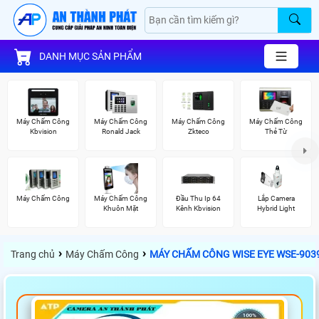
DANH MỤC SẢN PHẨM
Máy Chấm Công
Máy Chấm Công
Máy Chấm Công
Máy Chấm Công
Kbvision
Ronald Jack
Zkteco
Thẻ Từ
Máy Chấm Công
Máy Chấm Công
Đầu Thu Ip 64
Lắp Camera
Khuôn Mặt
Kênh Kbvision
Hybrid Light
›
›
Trang chủ
Máy Chấm Công
MÁY CHẤM CÔNG WISE EYE WSE-903