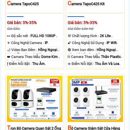
C
C
Amera TapoC425
Amera TapoC425 Kit
Giá bán: 5%-35%
Giá bán: 5%-35%
Giá Gốc:
Giá Gốc: Liên Hệ
️👀 Độ sắc nét :
FULL HD 1080P .
💯 Chất lượng hình :
2K Lite .
⚜️ Công Nghệ Camera :
IP.
🌠 Công Nghệ Sử Dụng :
IP Wifi.
🌙 Video Ban Đêm :
Hồng Ngoại
🔴 Xem ban đêm :
Hồng Ngoại
10m Hồng Ngoại SMD.
15m Có Màu Ban Ðêm.
👑 Camera Theo Mẫu
Dome Kim
⛓ Camera Theo Mẫu
Thân Plastic.
loại + Nhựa.
️ƒ Điểm Nỗi Bật :
Thu Âm.
️☣️ Điểm Nỗi Bật :
Thu Âm Và Loa.
T
B
Rọn Bộ Camera Quan Sát 2 Ống
Ộ Camera Giám Sát Cửa Hàng