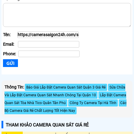
Tên:
Email:
Phone:
Thông Tin:
Báo Giá Lắp Đặt Camera Quan Sát Quận 3 Giá Rẻ
Sửa Chữa
Và Lắp Đặt Camera Quan Sát Nhanh Chóng Tại Quận 10
Lắp Đặt Camera
Quan Sát Tòa Nhà Tico Quân Tân Phú
Công Ty Camera Tại Hà Tĩnh
Các
Bộ Camera Giá Rẻ Chất Lượng Tốt Hiện Nay
THAM KHẢO CAMERA QUAN SÁT GIÁ RẺ