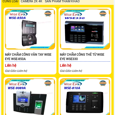
CÙNG LOẠI
CAMERA 2K 4K
SẢN PHẨM THAM KHẢO
MÁY CHẤM CÔNG VÂN TAY WISE
MÁY CHẤM CÔNG THẺ TỪ WISE
EYE WSE-850A
EYE WSE330
Liên hệ
Liên hệ
Giá Gốc: Liên hệ
Giá Gốc: Liên hệ