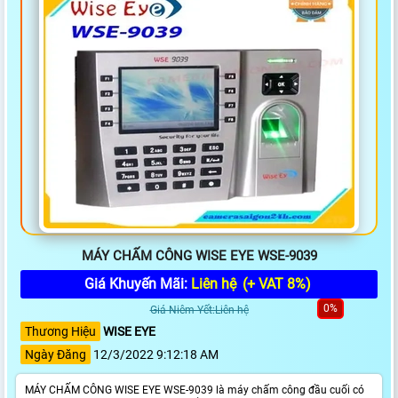
MÁY CHẤM CÔNG WISE EYE WSE-9039
Giá Khuyến Mãi:
Liên hệ
(+ VAT 8%)
0%
Giá Niêm Yết:Liên hệ
Thương Hiệu
WISE EYE
Ngày Đăng
12/3/2022 9:12:18 AM
MÁY CHẤM CÔNG WISE EYE WSE-9039 là máy chấm công đầu cuối có