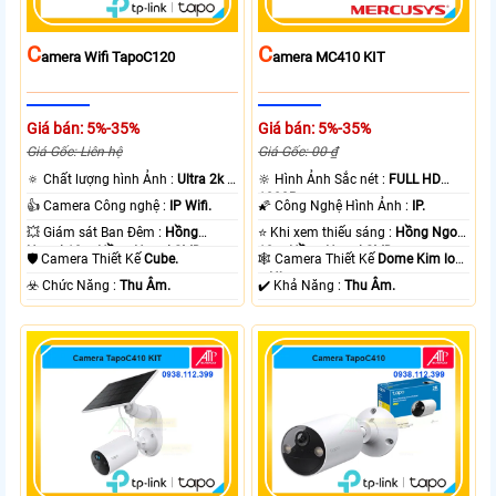
C
C
Amera Wifi TapoC120
Amera MC410 KIT
Giá bán: 5%-35%
Giá bán: 5%-35%
Giá Gốc: Liên hệ
Giá Gốc: 00 ₫
🔅 Chất lượng hình Ảnh :
Ultra 2k +
🔆 Hình Ảnh Sắc nét :
FULL HD
.
1080P .
👍 Camera Công nghệ :
IP Wifi.
🌠 Công Nghệ Hình Ảnh :
IP.
💥 Giám sát Ban Đêm :
Hồng
⭐ Khi xem thiếu sáng :
Hồng Ngoại
Ngoại 10m Hồng Ngoại SMD.
10m Hồng Ngoại SMD.
🛡 Camera Thiết Kế
Cube.
🕸️ Camera Thiết Kế
Dome Kim loại
+ Nhựa.
️☣️ Chức Năng :
Thu Âm.
️✔️ Khả Năng :
Thu Âm.