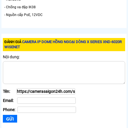
- Chống va đập IK08
- Nguồn cấp PoE, 12VDC
ĐÁNH GIÁ
CAMERA IP DOME HỒNG NGOẠI DÒNG X SERIES XND-6020R
WISENET
Nội dung:
Tên:
Email:
Phone: