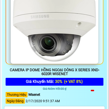
CAMERA IP DOME HỒNG NGOẠI DÒNG X SERIES XND-
6020R WISENET
Giá Khuyến Mãi:
30%
(+ VAT 8%)
Giá Niêm Yết:00 ₫
Thương Hiệu
Wisenet
Ngày Đăng
2/17/2020 9:51:37 AM