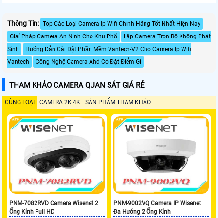
Thông Tin:
Top Các Loại Camera Ip Wifi Chính Hãng Tốt Nhất Hiện Nay
Giaỉ Pháp Camera An Ninh Cho Khu Phố
Lắp Camera Trọn Bộ Không Phát
Sinh
Hướng Dẫn Cài Đặt Phần Mềm Vantech-V2 Cho Camera Ip Wifi
Vantech
Công Nghệ Camera Ahd Có Đặt Điểm Gì
THAM KHẢO CAMERA QUAN SÁT GIÁ RẺ
CÙNG LOẠI
CAMERA 2K 4K
SẢN PHẨM THAM KHẢO
PNM-7082RVD Camera Wisenet 2
PNM-9002VQ Camera IP Wisenet
Ống Kính Full HD
Đa Hướng 2 Ống Kính