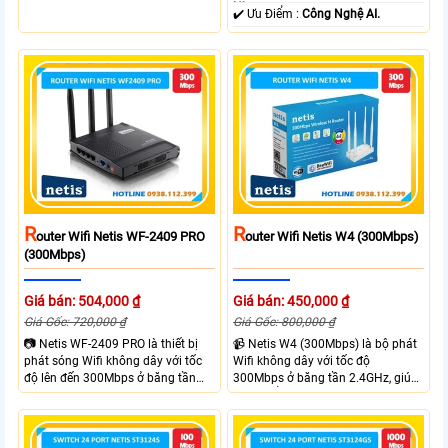
đầu ra tối đa 20W và 2 cổng RJ45
Nhựa.
️✔️ Ưu Điểm :
Công Nghệ AI.
10/100Mbps.
R
R
Outer Wifi Netis WF-2409 PRO
Outer Wifi Netis W4 (300Mbps)
(300Mbps)
Giá bán: 504,000 ₫
Giá bán: 450,000 ₫
Giá Gốc: 720,000 ₫
Giá Gốc: 800,000 ₫
📷 Netis WF-2409 PRO là thiết bị
📹 Netis W4 (300Mbps) là bộ phát
phát sóng Wifi không dây với tốc
Wifi không dây với tốc độ
độ lên đến 300Mbps ở băng tần
300Mbps ở băng tần 2.4GHz, giúp
2.4GHz, đáp ứng nhu cầu kết nối
kết nối ổn định và nhanh chóng
ổn định cho gia đình. Router wifi
cho các nhu cầu sử dụng internet
hỗ trợ 3 ăng-ten 5dBi, đảm bảo
hàng ngày. Router wifi sở hữu 4
phủ sóng rộng và cung cấp tín
ăng-ten 5dBi mạnh mẽ, hỗ trợ