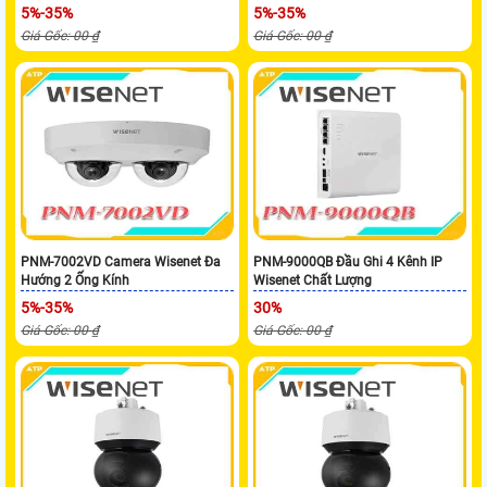
5%-35%
5%-35%
Giá Gốc: 00 ₫
Giá Gốc: 00 ₫
PNM-7002VD Camera Wisenet Đa
PNM-9000QB Đầu Ghi 4 Kênh IP
Hướng 2 Ống Kính
Wisenet Chất Lượng
5%-35%
30%
Giá Gốc: 00 ₫
Giá Gốc: 00 ₫