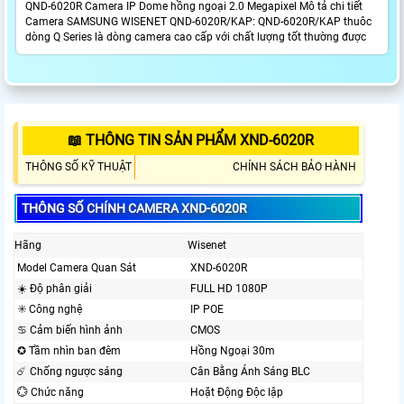
QND-6020R Camera IP Dome hồng ngoại 2.0 Megapixel Mô tả chi tiết
Camera SAMSUNG WISENET QND-6020R/KAP: QND-6020R/KAP thuôc
dòng Q Series là dòng camera cao cấp với chất lượng tốt thường được
📖 THÔNG TIN SẢN PHẨM XND-6020R
THÔNG SỐ KỸ THUẬT
CHÍNH SÁCH BẢO HÀNH
THÔNG SỐ CHÍNH CAMERA XND-6020R
Hãng
Wisenet
Model Camera Quan Sát
XND-6020R
☀️ Độ phân giải
FULL HD 1080P
✳️ Công nghệ
IP POE
♋ Cảm biến hình ảnh
CMOS
✪ Tầm nhìn ban đêm
Hồng Ngoại 30m
☄️ Chống ngược sáng
Cân Bằng Ánh Sáng BLC
💮 Chức năng
Hoặt Động Độc lập