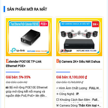
SẢN PHẨM MỚI RA MẮT
E
B
Xtender POE10E TP-Link
Ộ Camera 2K+ Siêu Nét Dahua
Ethernet POE+
Giá bán: 5%-35%
Giá bán: 8,100,000 ₫
Giá Gốc: Liên Hệ
Giá Gốc: 9,760,000 ₫
📸 Bộ mở rộng POE10E Ethernet
️⚡ Hình Ành Chất Lượng :
FULL HD
giúp mở rộng kết nối mạng và
1080P .
✳️ Công Nghệ :
IP.
nguồn điện PoE/PoE+ lên đến
250m ở chế độ 10Mbps. Hỗ trợ
💥 Khoảng Cách Ban Đêm :
Full
chuẩn IEEE 802.3af/at, công suất
Color 50m Có Màu Ban Ðêm.
⚒ Camera Dòng
Thân Kim loại +