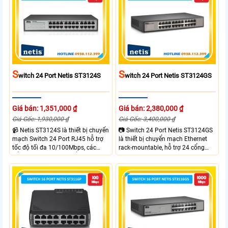
hiệu mạnh mẽ, có chế độ hoạt
nhiều chế độ không dây như AP,
động như AP, WDS, Repeater, và
WDS, Repeater và Multi-SSID,tối đa
Multi-SSID
15-20 người dùng kết nối cùng lúc.
S
S
Witch 24 Port Netis ST3124S
Witch 24 Port Netis ST3124GS
Giá bán: 1,351,000 ₫
Giá bán: 2,380,000 ₫
Giá Gốc: 1,930,000 ₫
Giá Gốc: 3,400,000 ₫
📹 Netis ST3124S là thiết bị chuyển
📷 Switch 24 Port Netis ST3124GS
mạch Switch 24 Port RJ45 hỗ trợ
là thiết bị chuyển mạch Ethernet
tốc độ tối đa 10/100Mbps, các
rack-mountable, hỗ trợ 24 cổng
cổng đáp ứng tiêu chuẩn IEEE
10/100/1000M RJ45 với tốc độ
802.3, IEEE 802.3u và IEEE
Gigabit. Thiết bị có bộ nhớ lưu trữ
802.3az. Switch có bộ nhớ lưu trữ
MAC lên tới 16K và khả năng
MAC lên đến 8K và khả năng
chuyển mạch 48Gbps, Netis
chuyển mạch 4.8Gbps, đảm bảo
ST3124GS đáp ứng nhu cầu kết
kết nối ổn định và hiệu quả cao.
nối mạng tốc độ cao, ổn định