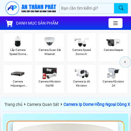
DANH MỤC SẢN PHẨM
Lắp Camera
Camera Quan Sát
Camera Speed
Camera Keeper
Speed Dome
Wisenet
Dome AI
Wisenet
Camera
Camera Hikvision
Camera Ip 4k
Camera Kbvision
Hdparagon
Giá Rẻ
Kbvision
2K
Starlight
›
›
Trang chủ
Camera Quan Sát
Camera Ip Dome Hồng Ngoại Dòng X 