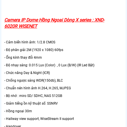
Camera IP Dome Hồng Ngoại Dòng X series : XND-
6020R WISENET
- Cảm biến hình ảnh: 1/2.8 CMOS
- Độ phân giải 2M (1920 x 1080) 60fps
- Ống kính thay đổi 4mm
- Độ nhạy sáng: 0.015 Lux (Color) , 0 Lux (B/W) (IR Led Bật)
- Chức năng Day & Night (ICR)
- Chống ngược sáng WDR(150db), BLC
- Chuẩn nén hình ảnh H.264, H.265, MJPEG
- Bộ nhớ : miro SD/ SDHC, NAS 512GB
- Giảm tiếng ồn kỹ thuật số: SSNRV
- Hồng ngoại 30m
- Hallway view support, WiseStream II support
- Handover