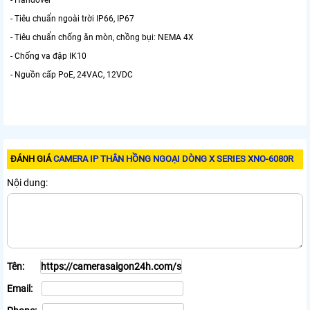
- Handover
- Tiêu chuẩn ngoài trời IP66, IP67
- Tiêu chuẩn chống ăn mòn, chồng bụi: NEMA 4X
- Chống va đập IK10
- Nguồn cấp PoE, 24VAC, 12VDC
ĐÁNH GIÁ
CAMERA IP THÂN HỒNG NGOẠI DÒNG X SERIES XNO-6080R
Nội dung:
Tên:
Email: