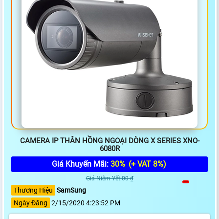
CAMERA IP THÂN HỒNG NGOẠI DÒNG X SERIES XNO-
6080R
Giá Khuyến Mãi:
30%
(+ VAT 8%)
Giá Niêm Yết:00 ₫
Thương Hiệu
SamSung
Ngày Đăng
2/15/2020 4:23:52 PM