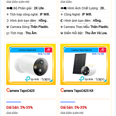
Giá Gốc: Liên Hệ
Giá Gốc:
👁️‍🗨 Độ Phân giải :
2K Lite .
👁️‍🗨 Hình Ành Chất Lượng :
2K
Lite .
⚜️ Tích hợp công nghệ :
IP Wifi.
⚜️ Công Nghệ :
IP Wifi.
🌛 Hình ảnh ban đêm :
Hồng
🌔 Hình ảnh ban đêm :
Hồng
Ngoại 10m Có Màu Ban Ðêm.
Ngoại 10m Có Màu Ban Ðêm.
💎 Camera Dòng
Thân Plastic.
❄ Camera Theo Mẫu
Thân Plastic.
️ლ Tích Hợp :
Thu Âm.
️💎 Điểm Nỗi Bật :
Thu Âm Và Loa.
C
C
Amera TapoC425
Amera TapoC425 Kit
Giá bán: 5%-35%
Giá bán: 5%-35%
Giá Gốc:
Giá Gốc: Liên Hệ