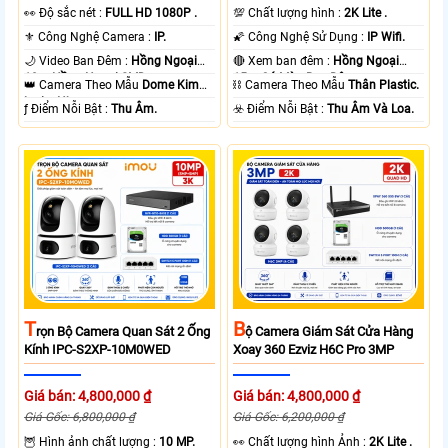
️👀 Độ sắc nét :
FULL HD 1080P .
💯 Chất lượng hình :
2K Lite .
⚜️ Công Nghệ Camera :
IP.
🌠 Công Nghệ Sử Dụng :
IP Wifi.
🌙 Video Ban Đêm :
Hồng Ngoại
🔴 Xem ban đêm :
Hồng Ngoại
10m Hồng Ngoại SMD.
15m Có Màu Ban Ðêm.
👑 Camera Theo Mẫu
Dome Kim
⛓ Camera Theo Mẫu
Thân Plastic.
loại + Nhựa.
️ƒ Điểm Nỗi Bật :
Thu Âm.
️☣️ Điểm Nỗi Bật :
Thu Âm Và Loa.
T
B
Rọn Bộ Camera Quan Sát 2 Ống
Ộ Camera Giám Sát Cửa Hàng
Kính IPC-S2XP-10M0WED
Xoay 360 Ezviz H6C Pro 3MP
Giá bán: 4,800,000 ₫
Giá bán: 4,800,000 ₫
Giá Gốc: 6,800,000 ₫
Giá Gốc: 6,200,000 ₫
🦉 Hình ảnh chất lượng :
10 MP.
️👀 Chất lượng hình Ảnh :
2K Lite .