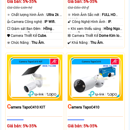
Giá bán: 5%-35%
Giá bán: 5%-35%
Giá Gốc: Liên hệ
Giá Gốc: 00 ₫
🔅 Chất lượng hình Ảnh :
Ultra 2k +
🔆 Hình Ảnh Sắc nét :
FULL HD
.
1080P .
👍 Camera Công nghệ :
IP Wifi.
🌠 Công Nghệ Hình Ảnh :
IP.
💥 Giám sát Ban Đêm :
Hồng
⭐ Khi xem thiếu sáng :
Hồng Ngoại
Ngoại 10m Hồng Ngoại SMD.
10m Hồng Ngoại SMD.
🛡 Camera Thiết Kế
Cube.
🕸️ Camera Thiết Kế
Dome Kim loại
+ Nhựa.
️☣️ Chức Năng :
Thu Âm.
️✔️ Khả Năng :
Thu Âm.
C
C
Amera TapoC410 KIT
Amera TapoC410
Giá bán: 5%-35%
Giá bán: 5%-35%