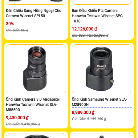
Đèn Chiếu Sáng Hồng Ngoại Cho
Bàn Điều Khiển Ptz Camera
Camera Wisenet SPI-50
Hanwha Techwin Wisenet SPC-
1010
30%
12,126,000 ₫
Giá Gốc: 00 ₫
Giá Gốc: 12,126,000 ₫
Ống Kính Camera 3.0 Megapixel
Ống Kính Samsung Wisenet SLA-
Hanwha Techwin Wisenet SLA-
M2890DN
M8550D
8,989,000 ₫
9,430,000 ₫
Giá Gốc: 8,989,000 ₫
Giá Gốc: 9,430,000 ₫