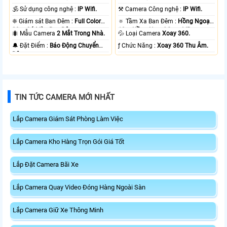
🕉️ Sử dụng công nghệ :
IP Wifi.
⚒ Camera Công nghệ :
IP Wifi.
❈ Giám sát Ban Đêm :
Full Color
🔅 Tầm Xa Ban Đêm :
Hồng Ngoại
20m Có Màu Ban Ðêm.
10m Hồng Ngoại Smart IR.
🐜 Mẫu Camera
2 Mắt Trong Nhà.
💦 Loại Camera
Xoay 360.
️🔔 Đặt Điểm :
Báo Động Chuyển
️ƒ Chức Năng :
Xoay 360 Thu Âm.
Động.
TIN TỨC CAMERA MỚI NHẤT
Lắp Camera Giám Sát Phòng Làm Việc
Lắp Camera Kho Hàng Trọn Gói Giá Tốt
Lắp Đặt Camera Bãi Xe
Lắp Camera Quay Video Đóng Hàng Ngoài Sàn
Lắp Camera Giữ Xe Thông Minh