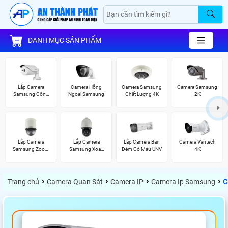
DANH MỤC SẢN PHẨM
Lắp Camera
Camera Hồng
Camera Samsung
Camera Samsung
Samsung Công
Ngoại Samsung
Chất Lượng 4K
2K
Nghệ AI
Lắp Camera
Lắp Camera
Lắp Camera Ban
Camera Vantech
Samsung Zoom
Samsung Xoay
Đêm Có Màu UNV
4K
Siêu Nét
360
›
›
›
›
Trang chủ
Camera Quan Sát
Camera IP
Camera Ip Samsung
C