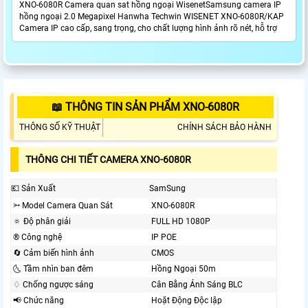
XNO-6080R Camera quan sat hồng ngoại WisenetSamsung camera IP
hồng ngoại 2.0 Megapixel Hanwha Techwin WISENET XNO-6080R/KAP
Camera IP cao cấp, sang trọng, cho chất lượng hình ảnh rõ nét, hỗ trợ
📖 THÔNG TIN SẢN PHẨM XNO-6080R
THÔNG SỐ KỸ THUẬT
CHÍNH SÁCH BẢO HÀNH
THÔNG CHI TIẾT CAMERA XNO-6080R
💶 Sản Xuất
SamSung
⭃ Model Camera Quan Sát
XNO-6080R
🔅 Độ phân giải
FULL HD 1080P
®️ Công nghệ
IP POE
🔄 Cảm biến hình ảnh
CMOS
🌜 Tầm nhìn ban đêm
Hồng Ngoại 50m
♢ Chống ngược sáng
Cân Bằng Ánh Sáng BLC
📢 Chức năng
Hoặt Động Độc lập