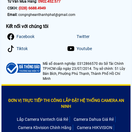
0902.452.577
Tư Vấn Mua Hàng:
(028) 6688.4949
CSKH:
Email:
congngheanthanhphat@gmail.com
Kết nối với chúng tôi
Facebook
Twitter
Tiktok
Youtube
Mã số doanh nghiệp: 0312866570 do Sở Tài Chính
TP.HCM cấp ngày 23/07/2014. Trụ sở chính: 51 Lũy
Bán Bích, Phường Phú Thạnh, Thành Phố Hồ Chí
Minh
ĐƠN VỊ TRỰC TIẾP THI CÔNG LẮP ĐẶT HỆ THỐNG CAMERA AN
NINH
Lắp Camera Vantech Giá Rẻ
Camera Dahua Giá Rẻ
Camera Kbvision Chính Hãng
Camera HIKVISION