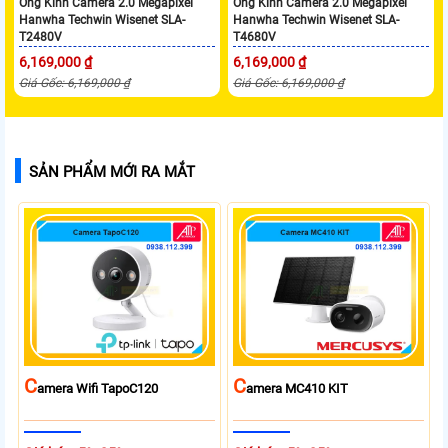
Ống Kính Camera 2.0 Megapixel
Ống Kính Camera 2.0 Megapixel
Hanwha Techwin Wisenet SLA-
Hanwha Techwin Wisenet SLA-
T2480V
T4680V
6,169,000 ₫
6,169,000 ₫
Giá Gốc: 6,169,000 ₫
Giá Gốc: 6,169,000 ₫
SẢN PHẨM MỚI RA MẮT
C
C
Amera Wifi TapoC120
Amera MC410 KIT