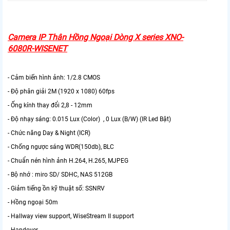
Camera IP Thân Hồng Ngoại Dòng X series XNO-
6080R-WISENET
- Cảm biến hình ảnh: 1/2.8 CMOS
- Độ phân giải 2M (1920 x 1080) 60fps
- Ống kính thay đổi 2,8 - 12mm
- Độ nhạy sáng: 0.015 Lux (Color) , 0 Lux (B/W) (IR Led Bật)
- Chức năng Day & Night (ICR)
- Chống ngược sáng WDR(150db), BLC
- Chuẩn nén hình ảnh H.264, H.265, MJPEG
- Bộ nhớ : miro SD/ SDHC, NAS 512GB
- Giảm tiếng ồn kỹ thuật số: SSNRV
- Hồng ngoại 50m
- Hallway view support, WiseStream II support