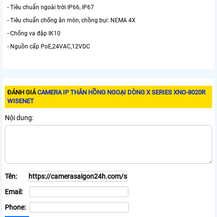
- Tiêu chuẩn ngoài trời IP66, IP67
- Tiêu chuẩn chống ăn mòn, chồng bụi: NEMA 4X
- Chống va đập IK10
- Nguồn cấp PoE,24VAC,12VDC
ĐÁNH GIÁ
CAMERA IP THÂN HỒNG NGOẠI DÒNG X SERIES XNO-8020R
WISENET
Nội dung:
Tên:
Email:
Phone: