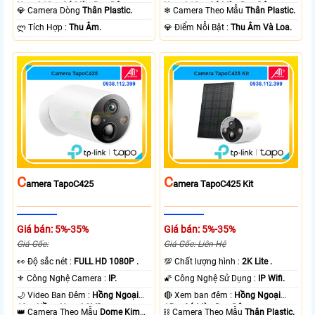
Ngoại 10m Có Màu Ban Ðêm.
Ngoại 10m Có Màu Ban Ðêm.
💎 Camera Dòng
Thân Plastic.
❄ Camera Theo Mẫu
Thân Plastic.
️ლ Tích Hợp :
Thu Âm.
️💎 Điểm Nỗi Bật :
Thu Âm Và Loa.
C
C
Amera TapoC425
Amera TapoC425 Kit
Giá bán: 5%-35%
Giá bán: 5%-35%
Giá Gốc:
Giá Gốc: Liên Hệ
️👀 Độ sắc nét :
FULL HD 1080P .
💯 Chất lượng hình :
2K Lite .
⚜️ Công Nghệ Camera :
IP.
🌠 Công Nghệ Sử Dụng :
IP Wifi.
🌙 Video Ban Đêm :
Hồng Ngoại
🔴 Xem ban đêm :
Hồng Ngoại
10m Hồng Ngoại SMD.
15m Có Màu Ban Ðêm.
👑 Camera Theo Mẫu
Dome Kim
⛓ Camera Theo Mẫu
Thân Plastic.