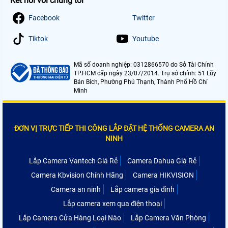
Kết nối với chúng tôi
Facebook
Twitter
Tiktok
Youtube
Mã số doanh nghiệp: 0312866570 do Sở Tài Chính
TP.HCM cấp ngày 23/07/2014. Trụ sở chính: 51 Lũy
Bán Bích, Phường Phú Thạnh, Thành Phố Hồ Chí
Minh
ĐƠN VỊ TRỰC TIẾP THI CÔNG LẮP ĐẶT HỆ THỐNG CAMERA AN
NINH
Lắp Camera Vantech Giá Rẻ
Camera Dahua Giá Rẻ
Camera Kbvision Chính Hãng
Camera HIKVISION
Camera an ninh
Lắp camera gia đình
Lắp camera xem qua điện thoại
Lắp Camera Cửa Hàng Loại Nào
Lắp Camera Văn Phòng