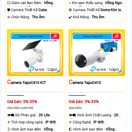
💥 Giám sát Ban Đêm :
Hồng
⭐ Khi xem thiếu sáng :
Hồng Ngoại
Ngoại 10m Hồng Ngoại SMD.
10m Hồng Ngoại SMD.
🛡 Camera Thiết Kế
Cube.
🕸️ Camera Thiết Kế
Dome Kim loại
+ Nhựa.
️☣️ Chức Năng :
Thu Âm.
️✔️ Khả Năng :
Thu Âm.
C
C
Amera TapoC410 KIT
Amera TapoC410
Giá bán: 5%-35%
Giá bán: 5%-35%
Giá Gốc: Liên Hệ
Giá Gốc:
👁️‍🗨 Độ Phân giải :
2K Lite .
👁️‍🗨 Hình Ành Chất Lượng :
2K
Lite .
⚜️ Tích hợp công nghệ :
IP Wifi.
⚜️ Công Nghệ :
IP Wifi.
🌛 Hình ảnh ban đêm :
Hồng
🌔 Hình ảnh ban đêm :
Hồng