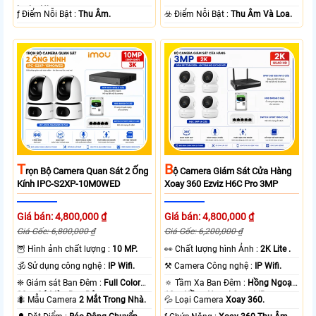
loại + Nhựa.
️ƒ Điểm Nỗi Bật :
Thu Âm.
️☣️ Điểm Nỗi Bật :
Thu Âm Và Loa.
T
B
Rọn Bộ Camera Quan Sát 2 Ống
Ộ Camera Giám Sát Cửa Hàng
Kính IPC-S2XP-10M0WED
Xoay 360 Ezviz H6C Pro 3MP
Giá bán: 4,800,000 ₫
Giá bán: 4,800,000 ₫
Giá Gốc: 6,800,000 ₫
Giá Gốc: 6,200,000 ₫
🦉 Hình ảnh chất lượng :
10 MP.
️👀 Chất lượng hình Ảnh :
2K Lite .
🕉️ Sử dụng công nghệ :
IP Wifi.
⚒ Camera Công nghệ :
IP Wifi.
❈ Giám sát Ban Đêm :
Full Color
🔅 Tầm Xa Ban Đêm :
Hồng Ngoại
20m Có Màu Ban Ðêm.
10m Hồng Ngoại Smart IR.
🐜 Mẫu Camera
2 Mắt Trong Nhà.
💦 Loại Camera
Xoay 360.