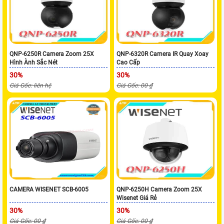
QNP-6250R Camera Zoom 25X
QNP-6320R Camera IR Quay Xoay
Hình Ành Sắc Nét
Cao Cấp
30%
30%
Giá Gốc: liên hệ
Giá Gốc: 00 ₫
CAMERA WISENET SCB-6005
QNP-6250H Camera Zoom 25X
Wisenet Giá Rẻ
30%
30%
Giá Gốc: 00 ₫
Giá Gốc: 00 ₫