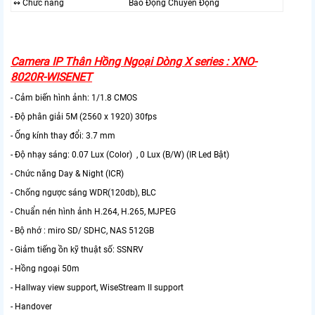
↭ Chức năng
Báo Động Chuyển Động
Camera IP Thân Hồng Ngoại Dòng X series : XNO-
8020R-WISENET
- Cảm biến hình ảnh: 1/1.8 CMOS
- Độ phân giải 5M (2560 x 1920) 30fps
- Ống kính thay đổi: 3.7 mm
- Độ nhạy sáng: 0.07 Lux (Color) , 0 Lux (B/W) (IR Led Bật)
- Chức năng Day & Night (ICR)
- Chống ngược sáng WDR(120db), BLC
- Chuẩn nén hình ảnh H.264, H.265, MJPEG
- Bộ nhớ : miro SD/ SDHC, NAS 512GB
- Giảm tiếng ồn kỹ thuật số: SSNRV
- Hồng ngoại 50m
- Hallway view support, WiseStream II support
- Handover