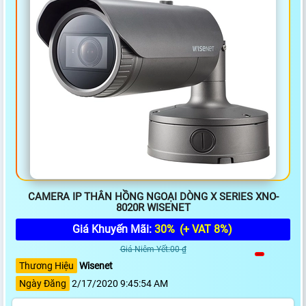
CAMERA IP THÂN HỒNG NGOẠI DÒNG X SERIES XNO-
8020R WISENET
Giá Khuyến Mãi:
30%
(+ VAT 8%)
Giá Niêm Yết:00 ₫
Thương Hiệu
Wisenet
Ngày Đăng
2/17/2020 9:45:54 AM