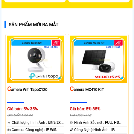
SẢN PHẨM MỚI RA MẮT
C
C
Amera Wifi TapoC120
Amera MC410 KIT
Giá bán: 5%-35%
Giá bán: 5%-35%
Giá Gốc: Liên hệ
Giá Gốc: 00 ₫
🔅 Chất lượng hình Ảnh :
Ultra 2k +
🔆 Hình Ảnh Sắc nét :
FULL HD
.
1080P .
👍 Camera Công nghệ :
IP Wifi.
🌠 Công Nghệ Hình Ảnh :
IP.