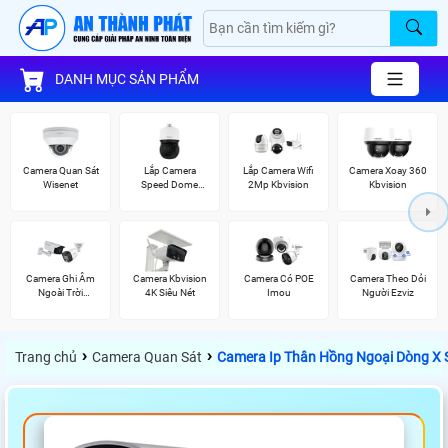
DANH MỤC SẢN PHẨM
Camera Quan Sát
Lắp Camera
Lắp Camera Wifi
Camera Xoay 360
Wisenet
Speed Dome
2Mp Kbvision
Kbvision
Wisenet
Camera Ghi Âm
Camera Kbvision
Camera Có POE
Camera Theo Dỏi
Ngoài Trời
4K Siêu Nét
Imou
Người Ezviz
Kbvision
›
›
Trang chủ
Camera Quan Sát
Camera Ip Thân Hồng Ngoại Dòng X 