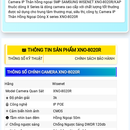
Camera IP Thân hồng ngoại 5MP SAMSUNG WISENET XNO-8020R/KAP
thuôc dòng X Series là dòng camera cao cấp với chất lượng tốt thường
được sử dụng cho trung tâm thương mại, siêu thị, công ty, Camera IP
Thân Hồng Ngoại Dòng X series XNO-8020R
📖 THÔNG TIN SẢN PHẨM XNO-8020R
THÔNG SỐ KỸ THUẬT
CHÍNH SÁCH BẢO HÀNH
THÔNG SỐ CHÍNH CAMERA XNO-8020R
Hãng
Wisenet
Model Camera Quan Sát
XNO-8020R
☀️ Độ phân giải
3k
🤖️ Công nghệ
IP POE
✳️ Cảm biến hình ảnh
CMOS
🌚 Tầm nhìn ban đêm
Hồng Ngoại 50m
☄️ Chống ngược sáng
Chống Ngược Sáng DWDR 120db