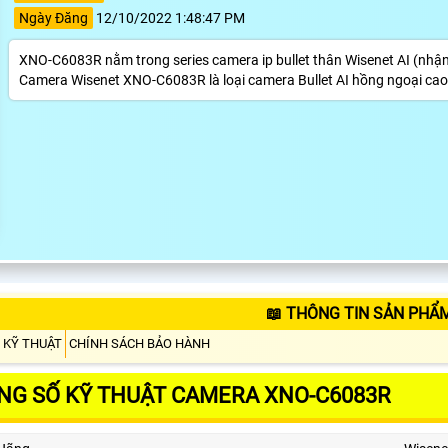
Ngày Đăng
12/10/2022 1:48:47 PM
XNO-C6083R nằm trong series camera ip bullet thân Wisenet AI (nhậ
Camera Wisenet XNO-C6083R là loại camera Bullet AI hồng ngoại cao
📖 THÔNG TIN SẢN PHẨ
 KỸ THUẬT
CHÍNH SÁCH BẢO HÀNH
NG SỐ KỸ THUẬT CAMERA XNO-C6083R