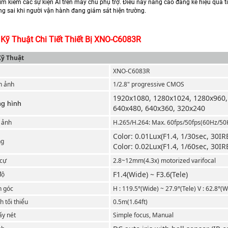
ìm kiếm các sự kiện AI trên máy chủ phụ trợ. Điều này nâng cao đáng kể hiệu quả tì
g sai khi người vận hành đang giám sát hiện trường.
Kỹ Thuật Chi Tiết Thiết Bị XNO-C6083R
Kỹ Thuật
XNO-C6083R
nh ảnh
1/2.8" progressive CMOS
1920x1080, 1280x1024, 1280x960,
ng hình
640x480, 640x360, 320x240
 ảnh
H.265/H.264: Max. 60fps/50fps(60Hz/50
Color: 0.01Lux(F1.4, 1/30sec, 30IR
ng
Color: 0.02Lux(F1.4, 1/60sec, 30IR
 cự
2.8~12mm(4.3x) motorized varifocal
F1.4(Wide) ~ F3.6(Tele)
độ
n góc
H : 119.5°(Wide) ~ 27.9°(Tele) V : 62.8°(W
 tối thiểu
0.5m(1.64ft)
ấy nét
Simple focus, Manual