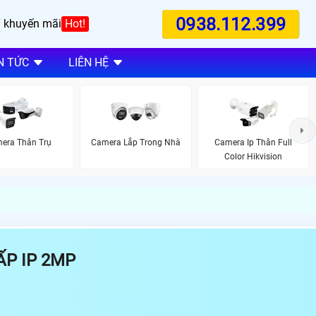
0938.112.399
 khuyến mãi
Hot!
N TỨC
LIÊN HỆ
era Thân Trụ
Camera Lắp Trong Nhà
Camera Ip Thân Full
Color Hikvision
P IP 2MP