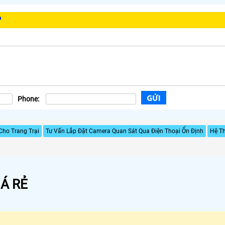
P
Phone:
Cho Trang Trại
Tư Vấn Lắp Đặt Camera Quan Sát Qua Điện Thoại Ổn Định
Hệ T
Á RẺ