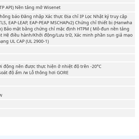
TP API) Nền tảng mở Wisenet
hông báo Đăng nhập Xác thực Địa chỉ IP Lọc Nhật ký truy cập
TLS, EAP-LEAP, EAP-PEAP MSCHAPv2) Chứng chỉ thiết bị (Hanwha
ẵn) Bảo mật bằng chứng chỉ mặc định HTPM ( Mô-đun nền tảng
t Hệ điều hành/Khởi động/Lưu trữ, Xác minh phần sụn giả mạo
ạng UL CAP (UL 2900-1)
ởi động nên được thực hiện ở nhiệt độ trên -20°C
oát độ ẩm /w Lỗ thông hơi GORE
0W