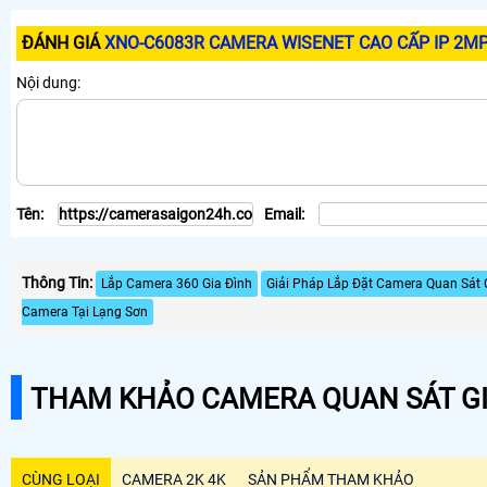
ĐÁNH GIÁ
XNO-C6083R CAMERA WISENET CAO CẤP IP 2M
Nội dung:
Tên:
Email:
Thông Tin:
Lắp Camera 360 Gia Đình
Giải Pháp Lắp Đặt Camera Quan Sát 
Camera Tại Lạng Sơn
THAM KHẢO CAMERA QUAN SÁT GI
CÙNG LOẠI
CAMERA 2K 4K
SẢN PHẨM THAM KHẢO