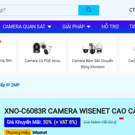
CT
CAMERA QUAN SÁT
GIẢI PHÁP
HỖ TRỢ
TI
ùng Sim
Camera Có POE Imou
Camera Bám Sát Chuyển
Cam
Động Kbvision
ấp IP 2MP
XNO-C6083R CAMERA WISENET CAO CẤ
Giá Khuyến Mãi:
30%
(+ VAT 8%)
Giá Niêm Yết:00 ₫
Thương Hiệu
Wisenet