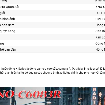
Hãng
Wisene
era Quan Sát
XNO-
giải
FULL 
n hình ảnh
CMOS
n ban đêm
Hồng 
gược sáng
Cân B
Kim Lo
ăng
Công 
ghệ ban đêm
Hồng 
thuôc dòng X Series là dòng camera cao cấp, camera AI (Artificial intelligence) là
thời gian hiện tại từ đó đưa ra các chương trình xử lý, tùy chỉnh cho phù hợp với từ