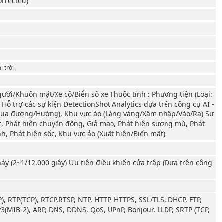
orrected)
 trời
gười/Khuôn mặt/Xe cộ/Biển số xe Thuộc tính : Phương tiện (Loại:
 Hỗ trợ các sự kiện DetectionShot Analytics dựa trên công cụ AI -
(Qua đường/Hướng), Khu vực ảo (Lảng vảng/Xâm nhập/Vào/Ra) Sự
ét, Phát hiện chuyển động, Giả mạo, Phát hiện sương mù, Phát
h, Phát hiện sốc, Khu vực ảo (Xuất hiện/Biến mất)
háy (2~1/12.000 giây) Ưu tiên điều khiển cửa trập (Dựa trên công
P), RTP(TCP), RTCP,RTSP, NTP, HTTP, HTTPS, SSL/TLS, DHCP, FTP,
3(MIB-2), ARP, DNS, DDNS, QoS, UPnP, Bonjour, LLDP, SRTP (TCP,