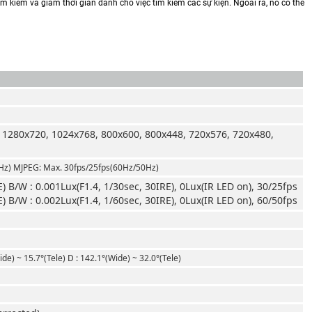
m kiếm và giảm thời gian dành cho việc tìm kiếm các sự kiện. Ngoài ra, nó có thể
 1280x720, 1024x768, 800x600, 800x448, 720x576, 720x480,
Hz) MJPEG: Max. 30fps/25fps(60Hz/50Hz)
E) B/W : 0.001Lux(F1.4, 1/30sec, 30IRE), 0Lux(IR LED on), 30/25fps
E) B/W : 0.002Lux(F1.4, 1/60sec, 30IRE), 0Lux(IR LED on), 60/50fps
ide) ~ 15.7°(Tele) D : 142.1°(Wide) ~ 32.0°(Tele)