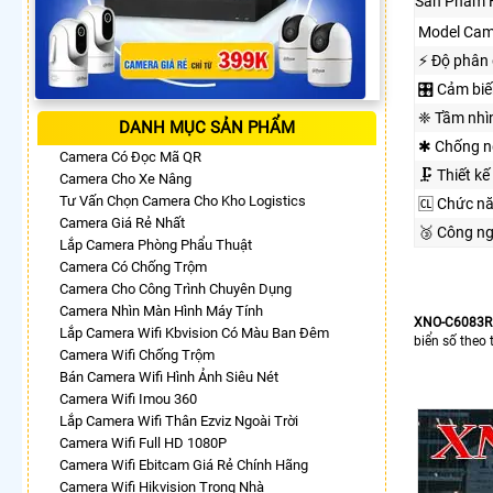
Sản Phẩm 
Model Cam
️⚡ Độ phân 
🎛 Cảm biế
❈ Tầm nhì
DANH MỤC SẢN PHẨM
✱ Chống n
Camera Có Đọc Mã QR
🗜️ Thiết kế
Camera Cho Xe Nâng
Tư Vấn Chọn Camera Cho Kho Logistics
🆑 Chức n
Camera Giá Rẻ Nhất
🥉 Công n
Lắp Camera Phòng Phẩu Thuật
Camera Có Chống Trộm
Camera Cho Công Trình Chuyên Dụng
Camera Nhìn Màn Hình Máy Tính
XNO-C6083R
Lắp Camera Wifi Kbvision Có Màu Ban Đêm
biển số theo 
Camera Wifi Chống Trộm
Bán Camera Wifi Hình Ảnh Siêu Nét
Camera Wifi Imou 360
Lắp Camera Wifi Thân Ezviz Ngoài Trời
Camera Wifi Full HD 1080P
Camera Wifi Ebitcam Giá Rẻ Chính Hãng
Camera Wifi Hikvision Trong Nhà