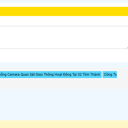
hống Camera Quan Sát Giao Thông Hoạt Động Tại 32 Tỉnh Thành
Công Ty