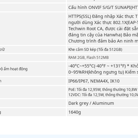
Cấu hình ONVIF S/G/T SUNAPI(HT
HTTPS(SSL) Đăng nhập Xác thực T
người dùng Xác thực 802.1X(EAP-
Techwin Root CA, được cài đặt s
đáng tin cậy của Hanwha) Bảo mậ
Chương trình đảm bảo An ninh m
trữ
Khe cắm SD kép (Tối đa 512GB)
RAM 2GB, Flash 512MB
-40°C~+55°C(-40°F ~ +131°F) * Kh
 Độ ẩm hoạt động
0~95%RH(không ngưng tụ) Kiểm s
IP66/IP67, NEMA4X, IK10
n
PoE: Tối đa 12,95W, thông thường 10,8W
12VDC: Tối đa 12,5W, thông thường 10,
Dark grey / Aluminum
1640g
g