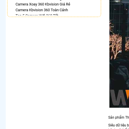
Camera Xoay 360 Kbvision Giá Rẻ
Camera Kbvision 360 Toàn Cảnh
Top 5 Camera Wifi 360 Tốt
Bán Camera Vantech 360
Lắp Camera Ezviz Xoay 360 Trong Nhà
Camera Dahua Xoay 360 Độ
Camera Kbone Xoay 360
LẮP CAMERA THEO NHU CẦU
Lắp Camera Văn Phòng Giá Rẻ
Lắp Camera Nhà Xưởng Giá Rẻ
Lắp Camera Gia Đình Giá Rẻ
Lắp Camera Kho Hàng Giá Rẻ
Lắp Camera Cửa Hàng Giá Rẻ
Lắp Camera Wifi Giá Rẻ Chính Hãng
Lắp Camera Công Trình Giá Rẻ
Camera 360 Giá Rẻ
Sản phẩm Th
Siêu dữ liệu 