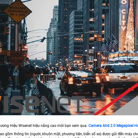
ương Hiệu Wisenet hiệu năng cao mời bạn xem qua:
Camera Ahd 2.0 Megapixel H
bao gồm thông tin (người, khuôn mặt, phương tiện, biển số xe) được gửi đến máy chủ