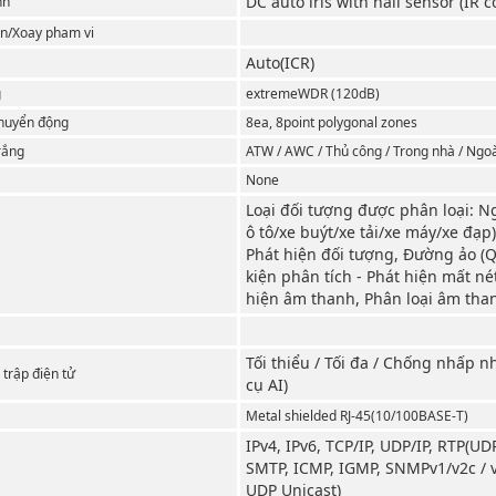
DC auto iris with hall sensor (IR c
nh
n/Xoay pham vi
Auto(ICR)
g
extremeWDR (120dB)
chuyển động
8ea, 8point polygonal zones
rắng
ATW / AWC / Thủ công / Trong nhà / Ngoài
None
Loại đối tượng được phân loại: N
ô tô/xe buýt/xe tải/xe máy/xe đạp)
Phát hiện đối tượng, Đường ảo 
kiện phân tích - Phát hiện mất n
hiện âm thanh, Phân loại âm than
Tối thiểu / Tối đa / Chống nhấp n
trập điện tử
cụ AI)
Metal shielded RJ-45(10/100BASE-T)
IPv4, IPv6, TCP/IP, UDP/IP, RTP(UD
SMTP, ICMP, IGMP, SNMPv1/v2c / v
UDP Unicast)