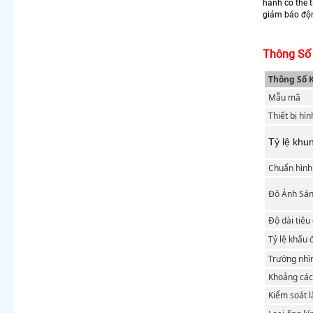
hành có thể t
giảm báo độn
Thông Số 
Thông Số 
Mẫu mã
Thiết bị hì
Tỷ lệ khu
Chuẩn hình
Độ Ánh Sá
Độ dài tiêu
Tỷ lệ khẩu 
Trường nhì
Khoảng cách
Kiểm soát l