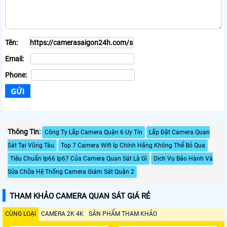
Tên:
Email:
Phone:
Thông Tin:
Công Ty Lắp Camera Quận 6 Uy Tín
Lắp Đặt Camera Quan
Sát Tại Vũng Tàu
Top 7 Camera Wifi Ip Chính Hãng Không Thể Bỏ Qua
Tiêu Chuẩn Ip66 Ip67 Của Camera Quan Sát Là Gì
Dịch Vụ Bảo Hành Và
Sửa Chữa Hệ Thống Camera Giám Sát Quận 2
THAM KHẢO CAMERA QUAN SÁT GIÁ RẺ
CÙNG LOẠI
CAMERA 2K 4K
SẢN PHẨM THAM KHẢO