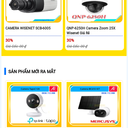
CAMERA WISENET SCB-6005
QNP-6250H Camera Zoom 25X
Wisenet Giá Rẻ
30%
30%
Giá Gốc: 00 ₫
Giá Gốc: 00 ₫
SẢN PHẨM MỚI RA MẮT