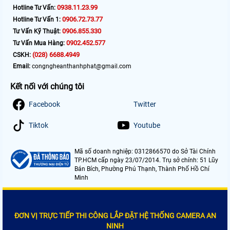
0938.11.23.99
Hotline Tư Vấn:
0906.72.73.77
Hotline Tư Vấn 1:
0906.855.330
Tư Vấn Kỹ Thuật:
0902.452.577
Tư Vấn Mua Hàng:
(028) 6688.4949
CSKH:
Email:
congngheanthanhphat@gmail.com
Kết nối với chúng tôi
Facebook
Twitter
Tiktok
Youtube
Mã số doanh nghiệp: 0312866570 do Sở Tài Chính
TP.HCM cấp ngày 23/07/2014. Trụ sở chính: 51 Lũy
Bán Bích, Phường Phú Thạnh, Thành Phố Hồ Chí
Minh
ĐƠN VỊ TRỰC TIẾP THI CÔNG LẮP ĐẶT HỆ THỐNG CAMERA AN
NINH