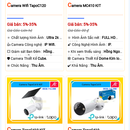
C
C
Amera Wifi TapoC120
Amera MC410 KIT
Giá bán: 5%-35%
Giá bán: 5%-35%
Giá Gốc: Liên hệ
Giá Gốc: 00 ₫
🔅 Chất lượng hình Ảnh :
Ultra 2k +
🔆 Hình Ảnh Sắc nét :
FULL HD
.
1080P .
👍 Camera Công nghệ :
IP Wifi.
🌠 Công Nghệ Hình Ảnh :
IP.
💥 Giám sát Ban Đêm :
Hồng
⭐ Khi xem thiếu sáng :
Hồng Ngoại
Ngoại 10m Hồng Ngoại SMD.
10m Hồng Ngoại SMD.
🛡 Camera Thiết Kế
Cube.
🕸️ Camera Thiết Kế
Dome Kim loại
+ Nhựa.
️☣️ Chức Năng :
Thu Âm.
️✔️ Khả Năng :
Thu Âm.
C
C