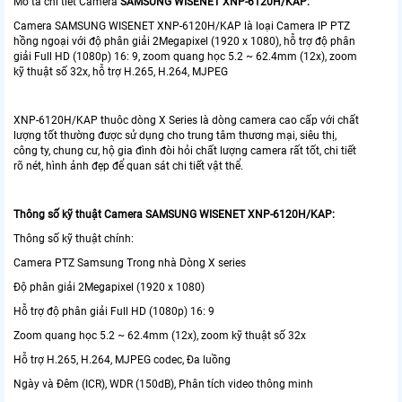
Mô tả chi tiết Camera
SAMSUNG WISENET XNP-6120H/KAP:
Camera SAMSUNG WISENET XNP-6120H/KAP là loại Camera IP PTZ
hồng ngoại với độ phân giải 2Megapixel (1920 x 1080), hỗ trợ độ phân
giải Full HD (1080p) 16: 9, zoom quang học 5.2 ~ 62.4mm (12x), zoom
kỹ thuật số 32x, hỗ trợ H.265, H.264, MJPEG
XNP-6120H/KAP thuôc dòng X Series là dòng camera cao cấp với chất
lượng tốt thường được sử dụng cho trung tâm thương mại, siêu thị,
công ty, chung cư, hộ gia đình đòi hỏi chất lượng camera rất tốt, chi tiết
rõ nét, hình ảnh đẹp để quan sát chi tiết vật thể.
Thông số kỹ thuật Camera SAMSUNG WISENET XNP-6120H/KAP:
Thông số kỹ thuật chính:
Camera PTZ Samsung Trong nhà Dòng X series
Độ phân giải 2Megapixel (1920 x 1080)
Hỗ trợ độ phân giải Full HD (1080p) 16: 9
Zoom quang học 5.2 ~ 62.4mm (12x), zoom kỹ thuật số 32x
Hỗ trợ H.265, H.264, MJPEG codec, Đa luồng
Ngày và Đêm (ICR), WDR (150dB), Phân tích video thông minh