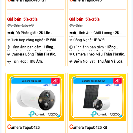
Amera TapoC410 KIT
Amera TapoC410
Giá bán: 5%-35%
Giá bán: 5%-35%
Giá Gốc: Liên Hệ
Giá Gốc:
👁️‍🗨 Độ Phân giải :
2K Lite .
👁️‍🗨 Hình Ành Chất Lượng :
2K
Lite .
⚜️ Tích hợp công nghệ :
IP Wifi.
⚜️ Công Nghệ :
IP Wifi.
🌛 Hình ảnh ban đêm :
Hồng
🌔 Hình ảnh ban đêm :
Hồng
Ngoại 10m Có Màu Ban Ðêm.
Ngoại 10m Có Màu Ban Ðêm.
💎 Camera Dòng
Thân Plastic.
❄ Camera Theo Mẫu
Thân Plastic.
️ლ Tích Hợp :
Thu Âm.
️💎 Điểm Nỗi Bật :
Thu Âm Và Loa.
C
C
Amera TapoC425
Amera TapoC425 Kit