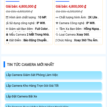
Giá bán: 4,800,000 ₫
Giá bán: 4,800,000 ₫
Giá Gốc: 6,800,000 ₫
Giá Gốc: 6,200,000 ₫
🦉 Hình ảnh chất lượng :
10 MP.
️👀 Chất lượng hình Ảnh :
2K Lite .
🕉️ Sử dụng công nghệ :
IP Wifi.
⚒ Camera Công nghệ :
IP Wifi.
❈ Giám sát Ban Đêm :
Full Color
🔅 Tầm Xa Ban Đêm :
Hồng Ngoại
20m Có Màu Ban Ðêm.
10m Hồng Ngoại Smart IR.
🐜 Mẫu Camera
2 Mắt Trong Nhà.
💦 Loại Camera
Xoay 360.
️🔔 Đặt Điểm :
Báo Động Chuyển
️ƒ Chức Năng :
Xoay 360 Thu Âm.
Động.
TIN TỨC CAMERA MỚI NHẤT
Lắp Camera Giám Sát Phòng Làm Việc
Lắp Camera Kho Hàng Trọn Gói Giá Tốt
Lắp Đặt Camera Bãi Xe