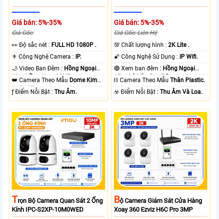
Giá bán: 5%-35%
Giá bán: 5%-35%
Giá Gốc:
Giá Gốc: Liên Hệ
️👀 Độ sắc nét :
FULL HD 1080P .
💯 Chất lượng hình :
2K Lite .
⚜️ Công Nghệ Camera :
IP.
🌠 Công Nghệ Sử Dụng :
IP Wifi.
🌙 Video Ban Đêm :
Hồng Ngoại
🔴 Xem ban đêm :
Hồng Ngoại
10m Hồng Ngoại SMD.
15m Có Màu Ban Ðêm.
👑 Camera Theo Mẫu
Dome Kim
⛓ Camera Theo Mẫu
Thân Plastic.
loại + Nhựa.
️ƒ Điểm Nỗi Bật :
Thu Âm.
️☣️ Điểm Nỗi Bật :
Thu Âm Và Loa.
T
B
Rọn Bộ Camera Quan Sát 2 Ống
Ộ Camera Giám Sát Cửa Hàng
Kính IPC-S2XP-10M0WED
Xoay 360 Ezviz H6C Pro 3MP