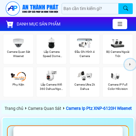
DANH MỤC SẢN PHẨM
Camera Quan Sát
Lắp Camera
Đầu Ghi Hình 4
Bộ Camera Ngoài
Wisenet
Speed Dome
Camera
Trời
Wisenet
Phụ Kiện
Lắp Camera Wifi
Camera Ultra 2k
Camera IP Full
360 Dahua Ngoài
Dahua
Color Hikvision
Trời
›
›
Trang chủ
Camera Quan Sát
Camera Ip Ptz XNP-6120H Wisenet