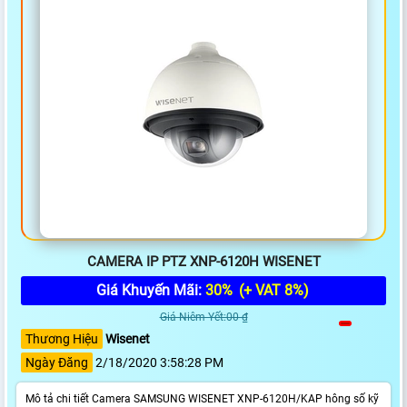
CAMERA IP PTZ XNP-6120H WISENET
Giá Khuyến Mãi:
30%
(+ VAT 8%)
Giá Niêm Yết:00 ₫
Thương Hiệu
Wisenet
Ngày Đăng
2/18/2020 3:58:28 PM
Mô tả chi tiết Camera SAMSUNG WISENET XNP-6120H/KAP hông số kỹ