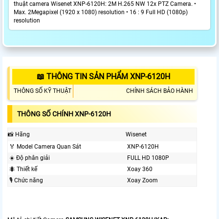
thuật camera Wisenet XNP-6120H: 2M H.265 NW 12x PTZ Camera. •
Max. 2Megapixel (1920 x 1080) resolution • 16 : 9 Full HD (1080p)
resolution
📖 THÔNG TIN SẢN PHẨM XNP-6120H
THÔNG SỐ KỸ THUẬT
CHÍNH SÁCH BẢO HÀNH
THÔNG SỐ CHÍNH XNP-6120H
📸 Hãng
Wisenet
️🏅 Model Camera Quan Sát
XNP-6120H
☀️ Độ phân giải
FULL HD 1080P
🐜 Thiết kế
Xoay 360
🎙 Chức năng
Xoay Zoom