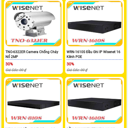
TNO-6322ER Camera Chống Cháy
WRN-1610S Đầu Ghi IP Wisenet 16
Nổ 2MP
Kênh POE
30%
30%
Giá Gốc: 00 ₫
Giá Gốc: 00 ₫