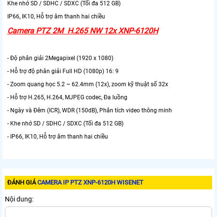
Khe nhớ SD / SDHC / SDXC (Tối đa 512 GB)
IP66, IK10, Hỗ trợ âm thanh hai chiều
Camera PTZ 2M H.265 NW 12x XNP-6120H
- Độ phân giải 2Megapixel (1920 x 1080)
- Hỗ trợ độ phân giải Full HD (1080p) 16: 9
- Zoom quang học 5.2 ~ 62.4mm (12x), zoom kỹ thuật số 32x
- Hỗ trợ H.265, H.264, MJPEG codec, Đa luồng
- Ngày và Đêm (ICR), WDR (150dB), Phân tích video thông minh
- Khe nhớ SD / SDHC / SDXC (Tối đa 512 GB)
- IP66, IK10, Hỗ trợ âm thanh hai chiều
ĐÁNH GIÁ
CAMERA IP PTZ XNP-6120H WISENET
Nội dung: