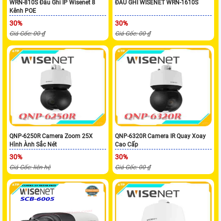
WRN-810S Đầu Ghi IP Wisenet 8
ĐẦU GHI WISENET WRN-1610S
Kênh POE
30%
30%
Giá Gốc: 00 ₫
Giá Gốc: 00 ₫
QNP-6250R Camera Zoom 25X
QNP-6320R Camera IR Quay Xoay
Hình Ành Sắc Nét
Cao Cấp
30%
30%
Giá Gốc: liên hệ
Giá Gốc: 00 ₫