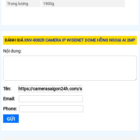
Trọng lượng
1900g
ĐÁNH GIÁ
XNV-8082R CAMERA IP WISENET DOME HỒNG NGOẠI AI 2MP
Nội dung:
Tên:
Email:
Phone: