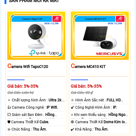
SẢN PHẨM MỚI RA MẮT
C
C
Amera Wifi TapoC120
Amera MC410 KIT
Giá bán: 5%-35%
Giá bán: 5%-35%
Giá Gốc: Liên hệ
Giá Gốc: 00 ₫
🔅 Chất lượng hình Ảnh :
Ultra 2k +
🔆 Hình Ảnh Sắc nét :
FULL HD
.
1080P .
👍 Camera Công nghệ :
IP Wifi.
🌠 Công Nghệ Hình Ảnh :
IP.
💥 Giám sát Ban Đêm :
Hồng
⭐ Khi xem thiếu sáng :
Hồng Ngoại
Ngoại 10m Hồng Ngoại SMD.
10m Hồng Ngoại SMD.
🛡 Camera Thiết Kế
Cube.
🕸️ Camera Thiết Kế
Dome Kim loại
+ Nhựa.
️☣️ Chức Năng :
Thu Âm.
️✔️ Khả Năng :
Thu Âm.