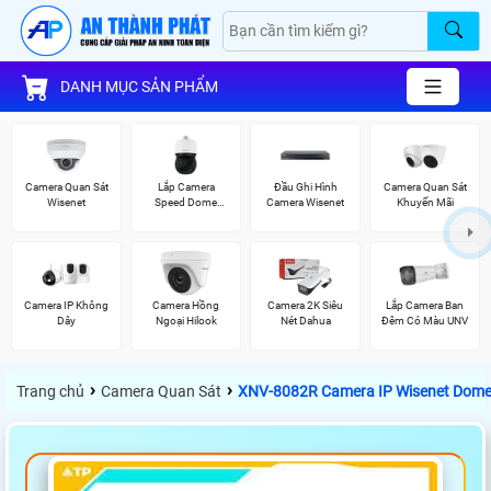
DANH MỤC SẢN PHẨM
Camera Quan Sát
Lắp Camera
Đầu Ghi Hình
Camera Quan Sát
Wisenet
Speed Dome
Camera Wisenet
Khuyến Mãi
Wisenet
Camera IP Không
Camera Hồng
Camera 2K Siêu
Lắp Camera Ban
Dây
Ngoại Hilook
Nét Dahua
Đêm Có Màu UNV
›
›
Trang chủ
Camera Quan Sát
XNV-8082R Camera IP Wisenet Dome