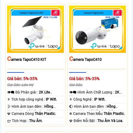
C
C
Amera TapoC410 KIT
Amera TapoC410
Giá bán: 5%-35%
Giá bán: 5%-35%
Giá Gốc: Liên Hệ
Giá Gốc:
👁️‍🗨 Độ Phân giải :
2K Lite .
👁️‍🗨 Hình Ành Chất Lượng :
2K
Lite .
⚜️ Tích hợp công nghệ :
IP Wifi.
⚜️ Công Nghệ :
IP Wifi.
🌛 Hình ảnh ban đêm :
Hồng
🌔 Hình ảnh ban đêm :
Hồng
Ngoại 10m Có Màu Ban Ðêm.
Ngoại 10m Có Màu Ban Ðêm.
💎 Camera Dòng
Thân Plastic.
❄ Camera Theo Mẫu
Thân Plastic.
️ლ Tích Hợp :
Thu Âm.
️💎 Điểm Nỗi Bật :
Thu Âm Và Loa.