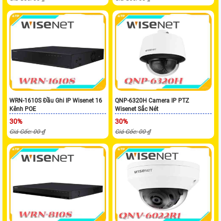
WRN-1610S Đầu Ghi IP Wisenet 16
QNP-6320H Camera IP PTZ
Kênh POE
Wisenet Sắc Nét
30%
30%
Giá Gốc: 00 ₫
Giá Gốc: 00 ₫