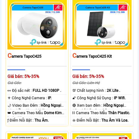
C
C
Amera TapoC425
Amera TapoC425 Kit
Giá bán: 5%-35%
Giá bán: 5%-35%
Giá Gốc:
Giá Gốc: Liên Hệ
️👀 Độ sắc nét :
FULL HD 1080P .
💯 Chất lượng hình :
2K Lite .
⚜️ Công Nghệ Camera :
IP.
🌠 Công Nghệ Sử Dụng :
IP Wifi.
🌙 Video Ban Đêm :
Hồng Ngoại
🔴 Xem ban đêm :
Hồng Ngoại
10m Hồng Ngoại SMD.
15m Có Màu Ban Ðêm.
👑 Camera Theo Mẫu
Dome Kim
⛓ Camera Theo Mẫu
Thân Plastic.
loại + Nhựa.
️ƒ Điểm Nỗi Bật :
Thu Âm.
️☣️ Điểm Nỗi Bật :
Thu Âm Và Loa.