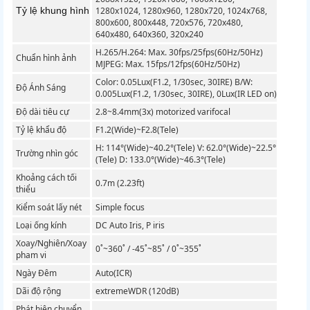
Tỷ lệ khung hình
1280x1024, 1280x960, 1280x720, 1024x768,
800x600, 800x448, 720x576, 720x480,
640x480, 640x360, 320x240
H.265/H.264: Max. 30fps/25fps(60Hz/50Hz)
Chuẩn hình ảnh
MJPEG: Max. 15fps/12fps(60Hz/50Hz)
Color: 0.05Lux(F1.2, 1/30sec, 30IRE) B/W:
Độ Ánh Sáng
0.005Lux(F1.2, 1/30sec, 30IRE), 0Lux(IR LED on)
Độ dài tiêu cự
2.8~8.4mm(3x) motorized varifocal
Tỷ lệ khẩu độ
F1.2(Wide)~F2.8(Tele)
H: 114°(Wide)~40.2°(Tele) V: 62.0°(Wide)~22.5°
Trường nhìn góc
(Tele) D: 133.0°(Wide)~46.3°(Tele)
Khoảng cách tối
0.7m (2.23ft)
thiểu
Kiểm soát lấy nét
Simple focus
Loại ống kính
DC Auto Iris, P iris
Xoay/Nghiên/Xoay
0˚~360˚ / -45˚~85˚ / 0˚~355˚
pham vi
Ngày Đêm
Auto(ICR)
Dãi độ rộng
extremeWDR (120dB)
Phát hiện chuyển