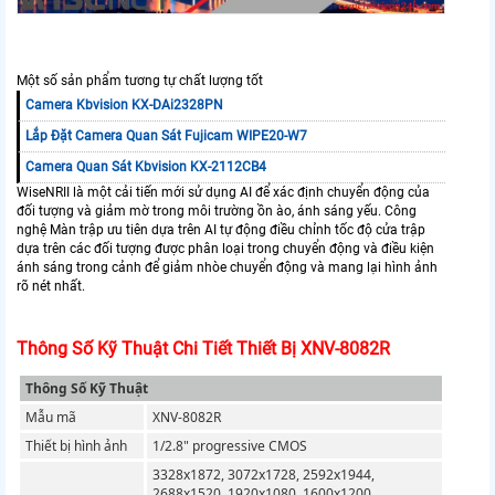
Một số sản phẩm tương tự chất lượng tốt
Camera Kbvision KX-DAi2328PN
Lắp Đặt Camera Quan Sát Fujicam WIPE20-W7
Camera Quan Sát Kbvision KX-2112CB4
WiseNRII là một cải tiến mới sử dụng AI để xác định chuyển động của
đối tượng và giảm mờ trong môi trường ồn ào, ánh sáng yếu. Công
nghệ Màn trập ưu tiên dựa trên AI tự động điều chỉnh tốc độ cửa trập
dựa trên các đối tượng được phân loại trong chuyển động và điều kiện
ánh sáng trong cảnh để giảm nhòe chuyển động và mang lại hình ảnh
rõ nét nhất.
Thông Số Kỹ Thuật Chi Tiết Thiết Bị XNV-8082R
Thông Số Kỹ Thuật
Mẫu mã
XNV-8082R
Thiết bị hình ảnh
1/2.8" progressive CMOS
3328x1872, 3072x1728, 2592x1944,
2688x1520, 1920x1080, 1600x1200,