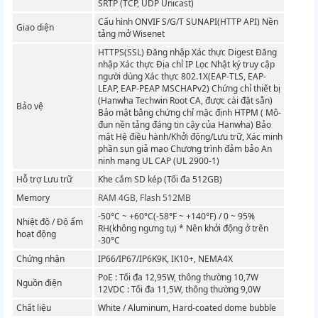
SRTP (TCP, UDP Unicast)
Cấu hình ONVIF S/G/T SUNAPI(HTTP API) Nền
Giao diện
tảng mở Wisenet
HTTPS(SSL) Đăng nhập Xác thực Digest Đăng
nhập Xác thực Địa chỉ IP Lọc Nhật ký truy cập
người dùng Xác thực 802.1X(EAP-TLS, EAP-
LEAP, EAP-PEAP MSCHAPv2) Chứng chỉ thiết bị
(Hanwha Techwin Root CA, được cài đặt sẵn)
Bảo vệ
Bảo mật bằng chứng chỉ mặc định HTPM ( Mô-
đun nền tảng đáng tin cậy của Hanwha) Bảo
mật Hệ điều hành/Khởi động/Lưu trữ, Xác minh
phần sụn giả mạo Chương trình đảm bảo An
ninh mạng UL CAP (UL 2900-1)
Hỗ trợ Lưu trữ
Khe cắm SD kép (Tối đa 512GB)
Memory
RAM 4GB, Flash 512MB
-50°C ~ +60°C(-58°F ~ +140°F) / 0 ~ 95%
Nhiệt độ / Độ ẩm
RH(không ngưng tụ) * Nên khởi động ở trên
hoạt động
-30°C
Chứng nhận
IP66/IP67/IP6K9K, IK10+, NEMA4X
PoE : Tối đa 12,95W, thông thường 10,7W
Nguồn điện
12VDC : Tối đa 11,5W, thông thường 9,0W
Chất liệu
White / Aluminum, Hard-coated dome bubble