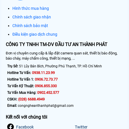
Hình thức mua hàng
Chính sách giao nhận
Chính sách bảo mật
Điều kiện giao dịch chung
CÔNG TY TNHH TM-DV ĐẦU TƯ AN THÀNH PHÁT
Đơn vị chuyên cung cấp & lắp đặt camera quan sát, thiết bị báo động,
báo cháy, máy chấm công, thiết bị mạng, ...
Trụ Sở:
51 Lũy Bán Bích, Phường Phú Thạnh, TP. Hồ Chí Minh
0938.11.23.99
Hotline Tư Vấn:
0906.72.73.77
Hotline Tư Vấn 1:
0906.855.330
Tư Vấn Kỹ Thuật:
0902.452.577
Tư Vấn Mua Hàng:
(028) 6688.4949
CSKH:
Email:
congngheanthanhphat@gmail.com
Kết nối với chúng tôi
Facebook
Twitter