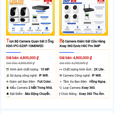
T
B
Rọn Bộ Camera Quan Sát 2 Ống
Ộ Camera Giám Sát Cửa Hàng
Kính IPC-S2XP-10M0WED
Xoay 360 Ezviz H6C Pro 3MP
Giá bán: 4,800,000 ₫
Giá bán: 4,800,000 ₫
Giá Gốc: 6,800,000 ₫
Giá Gốc: 6,200,000 ₫
🦉 Hình ảnh chất lượng :
10 MP.
️👀 Chất lượng hình Ảnh :
2K Lite .
🕉️ Sử dụng công nghệ :
IP Wifi.
⚒ Camera Công nghệ :
IP Wifi.
❈ Giám sát Ban Đêm :
Full Color
🔅 Tầm Xa Ban Đêm :
Hồng Ngoại
20m Có Màu Ban Ðêm.
10m Hồng Ngoại Smart IR.
🐜 Mẫu Camera
2 Mắt Trong Nhà.
💦 Loại Camera
Xoay 360.
️🔔 Đặt Điểm :
Báo Động Chuyển
️ƒ Chức Năng :
Xoay 360 Thu Âm.
Động.