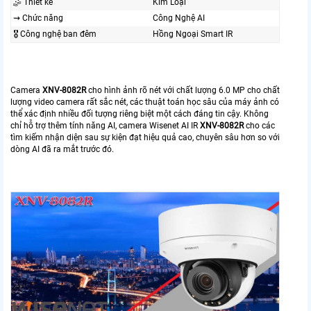
🤹 Thiết kế
Kim Loại
⇝ Chức năng
Công Nghệ AI
🎖️ Công nghệ ban đêm
Hồng Ngoại Smart IR
Camera
XNV-8082R
cho hình ảnh rõ nét với chất lượng 6.0 MP cho chất
lượng video camera rất sắc nét, các thuật toán học sâu của máy ảnh có
thể xác định nhiều đối tượng riêng biệt một cách đáng tin cậy. Không
chỉ hỗ trợ thêm tính năng AI, camera Wisenet AI IR
XNV-8082R
cho các
tìm kiếm nhận diện sau sự kiện đạt hiệu quả cao, chuyên sâu hơn so với
dòng AI đã ra mắt trước đó.