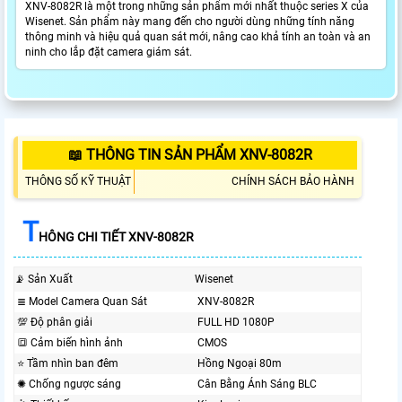
XNV-8082R là một trong những sản phẩm mới nhất thuộc series X của
Wisenet. Sản phẩm này mang đến cho người dùng những tính năng
thông minh và hiệu quả quan sát mới, nâng cao khả tính an toàn và an
ninh cho lắp đặt camera giám sát.
📖 THÔNG TIN SẢN PHẨM XNV-8082R
THÔNG SỐ KỸ THUẬT
CHÍNH SÁCH BẢO HÀNH
T
HÔNG CHI TIẾT XNV-8082R
📡 Sản Xuất
Wisenet
≣ Model Camera Quan Sát
XNV-8082R
💯 Độ phân giải
FULL HD 1080P
🔳 Cảm biến hình ảnh
CMOS
⭐ Tầm nhìn ban đêm
Hồng Ngoại 80m
✺ Chống ngược sáng
Cân Bằng Ánh Sáng BLC