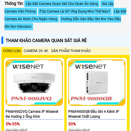
Thông Tin:
Lắp Đặt Camera Quan Sát Cho Quán Ăn Sáng
Giá Lắp
Camera Văn Phòng
P2p Camera Là Gì? Ứng Dụng Như Thế Nào?
Lắp Đặt
Camera An Ninh Cho Ngân Hàng
Hướng Dẫn Gán Đầu Ghi Nvr Vào Đầu
Ghi Nvr Hikvision
THAM KHẢO CAMERA QUAN SÁT GIÁ RẺ
CÙNG LOẠI
CAMERA 2K 4K
SẢN PHẨM THAM KHẢO
PNM-9002VQ Camera IP Wisenet
PNM-9000QB Đầu Ghi 4 Kênh IP
Đa Hướng 2 Ống Kính
Wisenet Chất Lượng
5%-35%
30%
Giá Gốc: 00 ₫
Giá Gốc: 00 ₫