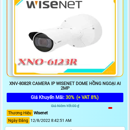
XNV-8082R CAMERA IP WISENET DOME HỒNG NGOẠI AI
2MP
Giá Khuyến Mãi:
30%
(+ VAT 8%)
Giá Niêm Yết:00 ₫
Thương Hiệu
Wisenet
Ngày Đăng
12/8/2022 8:42:51 AM