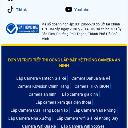
Tiktok
Youtube
Mã số doanh nghiệp: 0312866570 do Sở Tài Chính
TP.HCM cấp ngày 23/07/2014. Trụ sở chính: 51 Lũy
Bán Bích, Phường Phú Thạnh, Thành Phố Hồ Chí
Minh
ĐƠN VỊ TRỰC TIẾP THI CÔNG LẮP ĐẶT HỆ THỐNG CAMERA AN
NINH
Lắp Camera Vantech Giá Rẻ
Camera Dahua Giá Rẻ
Camera Kbvision Chính Hãng
Camera HIKVISION
Camera an ninh
Lắp camera gia đình
Lắp camera xem qua điện thoại
Lắp Camera Cửa Hàng Loại Nào
Lắp Camera Văn Phòng
Lắp Camera Nhà Xưởng
Lắp Camera Wifi Giá Rẻ Không Dây
Camera Wifi Giá Rẻ
Lắp Camera Wifi YooSee