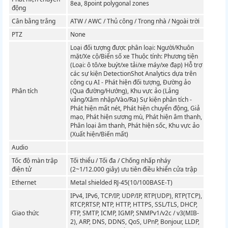
8ea, 8point polygonal zones
động
Cân bằng trắng
ATW / AWC / Thủ công / Trong nhà / Ngoài trời
PTZ
None
Loại đối tượng được phân loại: Người/Khuôn
mặt/Xe cộ/Biển số xe Thuộc tính: Phương tiện
(Loại: ô tô/xe buýt/xe tải/xe máy/xe đạp) Hỗ trợ
các sự kiện DetectionShot Analytics dựa trên
công cụ AI - Phát hiện đối tượng, Đường ảo
Phân tích
(Qua đường/Hướng), Khu vực ảo (Lảng
vảng/Xâm nhập/Vào/Ra) Sự kiện phân tích -
Phát hiện mất nét, Phát hiện chuyển động, Giả
mạo, Phát hiện sương mù, Phát hiện âm thanh,
Phân loại âm thanh, Phát hiện sốc, Khu vực ảo
(Xuất hiện/Biến mất)
Audio
Tốc độ màn trập
Tối thiểu / Tối đa / Chống nhấp nháy
điện tử
(2~1/12.000 giây) ưu tiên điều khiển cửa trập
Ethernet
Metal shielded RJ-45(10/100BASE-T)
IPv4, IPv6, TCP/IP, UDP/IP, RTP(UDP), RTP(TCP),
RTCP,RTSP, NTP, HTTP, HTTPS, SSL/TLS, DHCP,
Giao thức
FTP, SMTP, ICMP, IGMP, SNMPv1/v2c / v3(MIB-
2), ARP, DNS, DDNS, QoS, UPnP, Bonjour, LLDP,