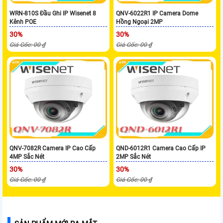
WRN-810S Đầu Ghi IP Wisenet 8
QNV-6022R1 IP Camera Dome
Kênh POE
Hồng Ngoại 2MP
30%
30%
Giá Gốc: 00 ₫
Giá Gốc: 00 ₫
QNV-7082R Camera IP Cao Cấp
QND-6012R1 Camera Cao Cấp IP
4MP Sắc Nét
2MP Sắc Nét
30%
30%
Giá Gốc: 00 ₫
Giá Gốc: 00 ₫