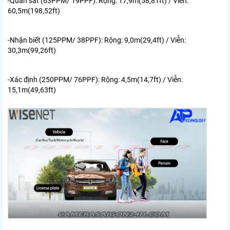
-Quan sát (63PPM/ 19PPF):
Rộng: 17,9m(58,81ft) / Viễn:
60,5m(198,52ft)
-Nhận biết (125PPM/ 38PPF):
Rộng: 9,0m(29,4ft) / Viễn:
30,3m(99,26ft)
-Xác định (250PPM/ 76PPF):
Rộng: 4,5m(14,7ft) / Viễn:
15,1m(49,63ft)