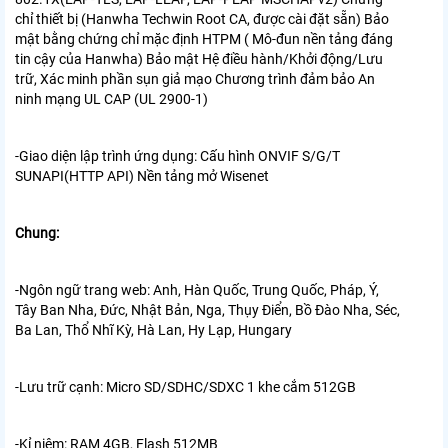
chỉ thiết bị (Hanwha Techwin Root CA, được cài đặt sẵn) Bảo
mật bằng chứng chỉ mặc định HTPM ( Mô-đun nền tảng đáng
tin cậy của Hanwha) Bảo mật Hệ điều hành/Khởi động/Lưu
trữ, Xác minh phần sụn giả mạo Chương trình đảm bảo An
ninh mạng UL CAP (UL 2900-1)
-Giao diện lập trình ứng dụng:
Cấu hình ONVIF S/G/T
SUNAPI(HTTP API) Nền tảng mở Wisenet
Chung:
-Ngôn ngữ trang web:
Anh, Hàn Quốc, Trung Quốc, Pháp, Ý,
Tây Ban Nha, Đức, Nhật Bản, Nga, Thụy Điển, Bồ Đào Nha, Séc,
Ba Lan, Thổ Nhĩ Kỳ, Hà Lan, Hy Lạp, Hungary
-Lưu trữ cạnh:
Micro SD/SDHC/SDXC 1 khe cắm 512GB
-Kỉ niệm:
RAM 4GB, Flash 512MB