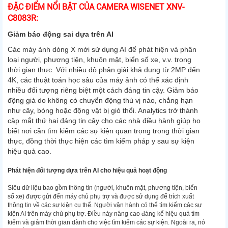
ĐẶC ĐIỂM NỔI BẬT CỦA CAMERA WISENET XNV-
C8083R:
Giảm báo động sai dựa trên AI
Các máy ảnh dòng X mới sử dụng AI để phát hiện và phân
loại người, phương tiện, khuôn mặt, biển số xe, v.v. trong
thời gian thực. Với nhiều độ phân giải khả dụng từ 2MP đến
4K, các thuật toán học sâu của máy ảnh có thể xác định
nhiều đối tượng riêng biệt một cách đáng tin cậy. Giảm báo
động giả do không có chuyển động thú vị nào, chẳng hạn
như cây, bóng hoặc động vật bị gió thổi. Analytics trở thành
cặp mắt thứ hai đáng tin cậy cho các nhà điều hành giúp họ
biết nơi cần tìm kiếm các sự kiện quan trọng trong thời gian
thực, đồng thời thực hiện các tìm kiếm pháp y sau sự kiện
hiệu quả cao.
Phát hiện đối tượng dựa trên AI cho hiệu quả hoạt động
Siêu dữ liệu bao gồm thông tin (người, khuôn mặt, phương tiện, biển
số xe) được gửi đến máy chủ phụ trợ và được sử dụng để trích xuất
thông tin về các sự kiện cụ thể. Người vận hành có thể tìm kiếm các sự
kiện AI trên máy chủ phụ trợ. Điều này nâng cao đáng kể hiệu quả tìm
kiếm và giảm thời gian dành cho việc tìm kiếm các sự kiện. Ngoài ra, nó