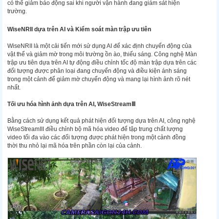
có thể giảm báo động sai khi người vận hành đang giám sát hiện
trường.
WiseNRII dựa trên AI và Kiểm soát màn trập ưu tiên
WiseNRII là một cải tiến mới sử dụng AI để xác định chuyển động của
vật thể và giảm mờ trong môi trường ồn ào, thiếu sáng. Công nghệ Màn
trập ưu tiên dựa trên AI tự động điều chỉnh tốc độ màn trập dựa trên các
đối tượng được phân loại đang chuyển động và điều kiện ánh sáng
trong một cảnh để giảm mờ chuyển động và mang lại hình ảnh rõ nét
nhất.
Tối ưu hóa hình ảnh dựa trên AI, WiseStreamⅢ
Bằng cách sử dụng kết quả phát hiện đối tượng dựa trên AI, công nghệ
WiseStreamIII điều chỉnh bộ mã hóa video để tập trung chất lượng
video tối đa vào các đối tượng được phát hiện trong một cảnh đồng
thời thu nhỏ lại mã hóa trên phần còn lại của cảnh.