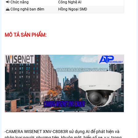
📢 Chức năng
Công Nghệ AI
🌄 Công nghệ ban đêm
Hồng Ngoại SMD
MÔ TẢ SẢN PHẨM:
-
CAMERA WISENET XNV-C8083R
sử dụng AI để phát hiện và
phân loại người, phương tiện, khuôn mặt, biển số xe, v.v. trong