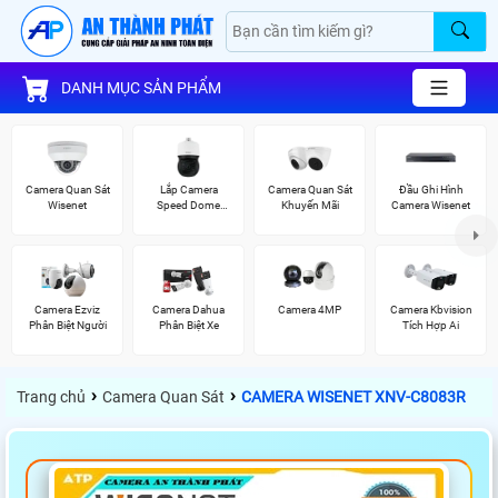
DANH MỤC SẢN PHẨM
Camera Quan Sát
Lắp Camera
Camera Quan Sát
Đầu Ghi Hình
Wisenet
Speed Dome
Khuyến Mãi
Camera Wisenet
Wisenet
Camera Ezviz
Camera Dahua
Camera 4MP
Camera Kbvision
Phân Biệt Người
Phân Biệt Xe
Tích Hợp Ai
›
›
Trang chủ
Camera Quan Sát
CAMERA WISENET XNV-C8083R