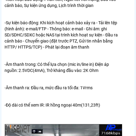
cảnh báo, Sự kiện ứng dụng, Lịch trình thời gian
-Sự kiện báo động:
Khi kích hoạt cảnh báo xảy ra - Tải lên tệp
(hình ảnh): e-mail/FTP - Thông báo: e-mail - Ghi âm: ghi
SD/SDHC/SDXC hoặc NAS tại trình kích hoạt sự kiện - Đầu ra
cảnh báo - Chuyển giao (đặt trước PTZ, Gửi tin nhắn bằng
HTTP/ HTTPS/TCP) - Phát lại đoạn âm thanh
-Âm thanh trong:
Có thể lựa chọn (mic in/line in) Điện áp
nguồn: 2.5VDC(4mA), Trở kháng đầu vào: 2K Ohm
-Âm thanh ra:
Đầu ra, mức đầu ra tối đa: 1Vrms
-Độ dài có thể xem IR:
IR hồng ngoại 40m(131,23ft)