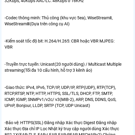
32Kbps, 40Kbps AAC-LC: 48Kbps ở 16KHz
-Codec thông minh:
Thủ công (khu vực 5ea), WiseStreamⅡ,
WiseStreamⅢ(Dựa trên công cụ AI)
-Kiểm soát tốc độ bit:
H.264/H.265: CBR hoặc VBR MJPEG:
VBR
-Truyền trực tuyến:
Unicast(20 người dùng) / Multicast Multiple
streaming(Tối đa 10 cấu hình, hỗ trợ 3 kênh ảo)
-Giao thức:
IPv4, IPv6, TCP/IP, UDP/IP, RTP(UDP), RTP(TCP),
RTCP,RTSP, NTP, HTTP, HTTPS, SSL/TLS, DHCP, FTP, SMTP,
ICMP, IGMP, SNMPv1/v2c/ v3(MIB-2), ARP, DNS, DDNS, QoS,
UPnP, Bonjour, LLDP, SRTP (TCP, UDP Unicast)
-Bảo vệ:
HTTPS(SSL) Đăng nhập Xác thực Digest Đăng nhập
Xác thực Địa chỉ IP Lọc Nhật ký truy cập người dùng Xác thực
802.1X(EAP-TLS, EAP-LEAP, EAP-PEAP MSCHAPv2) Chứng