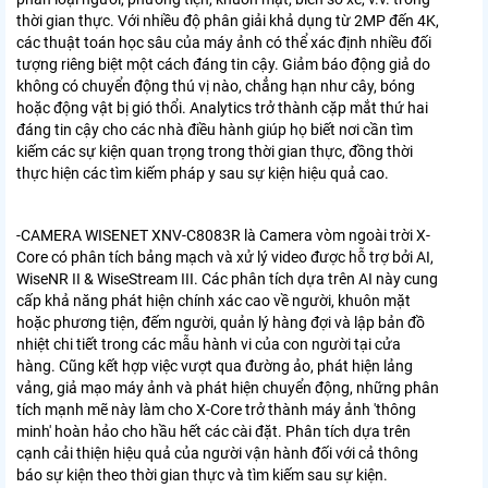
thời gian thực. Với nhiều độ phân giải khả dụng từ 2MP đến 4K,
các thuật toán học sâu của máy ảnh có thể xác định nhiều đối
tượng riêng biệt một cách đáng tin cậy. Giảm báo động giả do
không có chuyển động thú vị nào, chẳng hạn như cây, bóng
hoặc động vật bị gió thổi. Analytics trở thành cặp mắt thứ hai
đáng tin cậy cho các nhà điều hành giúp họ biết nơi cần tìm
kiếm các sự kiện quan trọng trong thời gian thực, đồng thời
thực hiện các tìm kiếm pháp y sau sự kiện hiệu quả cao.
-CAMERA WISENET XNV-C8083R là Camera vòm ngoài trời X-
Core có phân tích bảng mạch và xử lý video được hỗ trợ bởi AI,
WiseNR II & WiseStream III. Các phân tích dựa trên AI này cung
cấp khả năng phát hiện chính xác cao về người, khuôn mặt
hoặc phương tiện, đếm người, quản lý hàng đợi và lập bản đồ
nhiệt chi tiết trong các mẫu hành vi của con người tại cửa
hàng. Cũng kết hợp việc vượt qua đường ảo, phát hiện lảng
vảng, giả mạo máy ảnh và phát hiện chuyển động, những phân
tích mạnh mẽ này làm cho X-Core trở thành máy ảnh 'thông
minh' hoàn hảo cho hầu hết các cài đặt. Phân tích dựa trên
cạnh cải thiện hiệu quả của người vận hành đối với cả thông
báo sự kiện theo thời gian thực và tìm kiếm sau sự kiện.