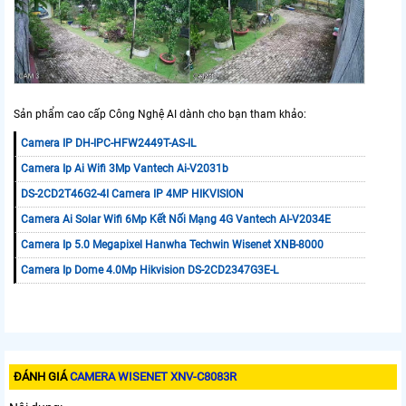
Sản phẩm cao cấp Công Nghệ AI dành cho bạn tham khảo:
Camera IP DH-IPC-HFW2449T-AS-IL
Camera Ip Ai Wifi 3Mp Vantech Ai-V2031b
DS-2CD2T46G2-4I Camera IP 4MP HIKVISION
Camera Ai Solar Wifi 6Mp Kết Nối Mạng 4G Vantech AI-V2034E
Camera Ip 5.0 Megapixel Hanwha Techwin Wisenet XNB-8000
Camera Ip Dome 4.0Mp Hikvision DS-2CD2347G3E-L
ĐÁNH GIÁ
CAMERA WISENET XNV-C8083R