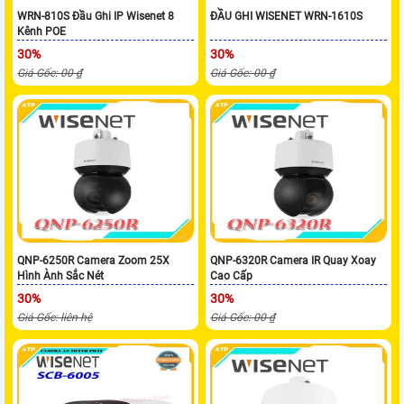
WRN-810S Đầu Ghi IP Wisenet 8
ĐẦU GHI WISENET WRN-1610S
Kênh POE
30%
30%
Giá Gốc: 00 ₫
Giá Gốc: 00 ₫
QNP-6250R Camera Zoom 25X
QNP-6320R Camera IR Quay Xoay
Hình Ành Sắc Nét
Cao Cấp
30%
30%
Giá Gốc: liên hệ
Giá Gốc: 00 ₫