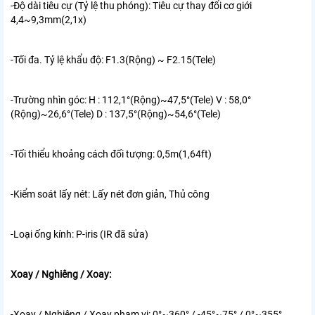
-Độ dài tiêu cự (Tỷ lệ thu phóng):
Tiêu cự thay đổi cơ giới
4,4~9,3mm(2,1x)
-Tối đa. Tỷ lệ khẩu độ:
F1.3(Rộng) ~ F2.15(Tele)
-Trường nhìn góc:
H : 112,1°(Rộng)~47,5°(Tele) V : 58,0°
(Rộng)~26,6°(Tele) D : 137,5°(Rộng)~54,6°(Tele)
-Tối thiểu khoảng cách đối tượng:
0,5m(1,64ft)
-Kiểm soát lấy nét:
Lấy nét đơn giản, Thủ công
-Loại ống kính:
P-iris (IR đã sửa)
Xoay / Nghiêng / Xoay:
-Xoay / Nghiêng / Xoay phạm vi:
0°~360° / -45°~75° / 0°~355°