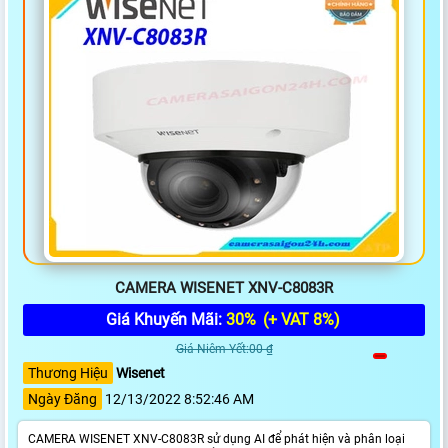
CAMERA WISENET XNV-C8083R
Giá Khuyến Mãi:
30%
(+ VAT 8%)
Giá Niêm Yết:00 ₫
Thương Hiệu
Wisenet
Ngày Đăng
12/13/2022 8:52:46 AM
CAMERA WISENET XNV-C8083R sử dụng AI để phát hiện và phân loại