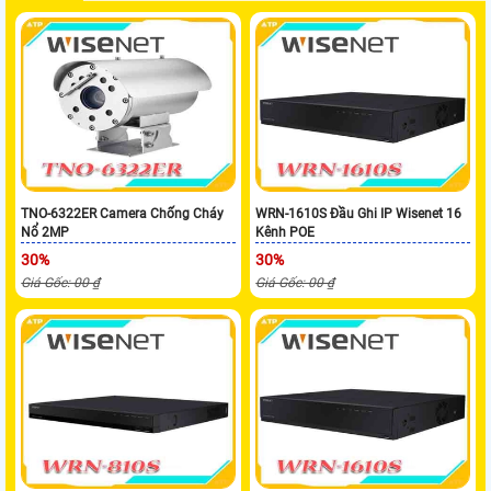
TNO-6322ER Camera Chống Cháy
WRN-1610S Đầu Ghi IP Wisenet 16
Nổ 2MP
Kênh POE
30%
30%
Giá Gốc: 00 ₫
Giá Gốc: 00 ₫