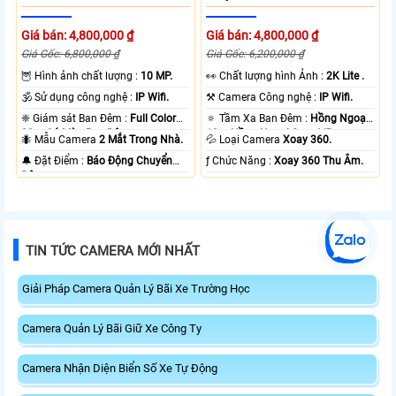
Giá bán: 4,800,000 ₫
Giá bán: 4,800,000 ₫
Giá Gốc: 6,800,000 ₫
Giá Gốc: 6,200,000 ₫
🦉 Hình ảnh chất lượng :
10 MP.
️👀 Chất lượng hình Ảnh :
2K Lite .
🕉️ Sử dụng công nghệ :
IP Wifi.
⚒ Camera Công nghệ :
IP Wifi.
❈ Giám sát Ban Đêm :
Full Color
🔅 Tầm Xa Ban Đêm :
Hồng Ngoại
20m Có Màu Ban Ðêm.
10m Hồng Ngoại Smart IR.
🐜 Mẫu Camera
2 Mắt Trong Nhà.
💦 Loại Camera
Xoay 360.
️🔔 Đặt Điểm :
Báo Động Chuyển
️ƒ Chức Năng :
Xoay 360 Thu Âm.
Động.
TIN TỨC CAMERA MỚI NHẤT
Giải Pháp Camera Quản Lý Bãi Xe Trường Học
Camera Quản Lý Bãi Giữ Xe Công Ty
Camera Nhận Diện Biển Số Xe Tự Động