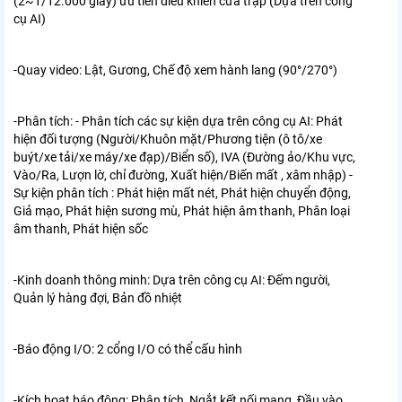
(2~1/12.000 giây) ưu tiên điều khiển cửa trập (Dựa trên công
cụ AI)
-Quay video:
Lật, Gương, Chế độ xem hành lang (90°/270°)
-Phân tích:
- Phân tích các sự kiện dựa trên công cụ AI: Phát
hiện đối tượng (Người/Khuôn mặt/Phương tiện (ô tô/xe
buýt/xe tải/xe máy/xe đạp)/Biển số), IVA (Đường ảo/Khu vực,
Vào/Ra, Lượn lờ, chỉ đường, Xuất hiện/Biến mất , xâm nhập) -
Sự kiện phân tích : Phát hiện mất nét, Phát hiện chuyển động,
Giả mạo, Phát hiện sương mù, Phát hiện âm thanh, Phân loại
âm thanh, Phát hiện sốc
-Kinh doanh thông minh:
Dựa trên công cụ AI: Đếm người,
Quản lý hàng đợi, Bản đồ nhiệt
-Báo động I/O:
2 cổng I/O có thể cấu hình
-Kích hoạt báo động:
Phân tích, Ngắt kết nối mạng, Đầu vào