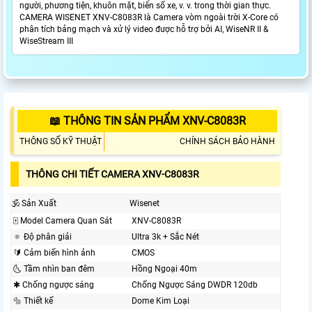
người, phương tiện, khuôn mặt, biển số xe, v. v. trong thời gian thực.
CAMERA WISENET XNV-C8083R là Camera vòm ngoài trời X-Core có
phân tích bảng mạch và xử lý video được hỗ trợ bởi AI, WiseNR II &
WiseStream III
📖 THÔNG TIN SẢN PHẨM XNV-C8083R
THÔNG SỐ KỸ THUẬT
CHÍNH SÁCH BẢO HÀNH
THÔNG CHI TIẾT CAMERA XNV-C8083R
🕉️ Sản Xuất
Wisenet
🀄 Model Camera Quan Sát
XNV-C8083R
🔅 Độ phân giải
Ultra 3k + Sắc Nét
🔰 Cảm biến hình ảnh
CMOS
🌜 Tầm nhìn ban đêm
Hồng Ngoại 40m
✱ Chống ngược sáng
Chống Ngược Sáng DWDR 120db
🔩 Thiết kế
Dome Kim Loại