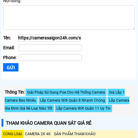
Nội dung:
Tên:
Email:
Phone:
Thông Tin:
Giải Pháp Sử Dụng Poe Cho Hệ Thống Camera
Giá Lắp 1
Camera Bao Nhiêu
Lắp Camera Wifi Quận 8 Nhanh Chóng
Lắp Camera
Gia Đình Giá Rẻ Loại Nào Tốt
Lắp Camera Wifi Quận 11 Uy Tín
THAM KHẢO CAMERA QUAN SÁT GIÁ RẺ
CÙNG LOẠI
CAMERA 2K 4K
SẢN PHẨM THAM KHẢO