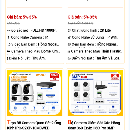
Giá bán: 5%-35%
Giá bán: 5%-35%
Giá Gốc:
Giá Gốc: Liên Hệ
️👀 Độ sắc nét :
FULL HD 1080P .
💯 Chất lượng hình :
2K Lite .
⚜️ Công Nghệ Camera :
IP.
🌠 Công Nghệ Sử Dụng :
IP Wifi.
🌙 Video Ban Đêm :
Hồng Ngoại
🔴 Xem ban đêm :
Hồng Ngoại
10m Hồng Ngoại SMD.
15m Có Màu Ban Ðêm.
👑 Camera Theo Mẫu
Dome Kim
⛓ Camera Theo Mẫu
Thân Plastic.
loại + Nhựa.
️ƒ Điểm Nỗi Bật :
Thu Âm.
️☣️ Điểm Nỗi Bật :
Thu Âm Và Loa.
T
B
Rọn Bộ Camera Quan Sát 2 Ống
Ộ Camera Giám Sát Cửa Hàng
Kính IPC-S2XP-10M0WED
Xoay 360 Ezviz H6C Pro 3MP