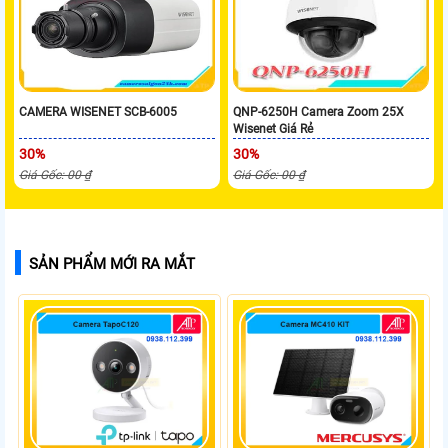
CAMERA WISENET SCB-6005
QNP-6250H Camera Zoom 25X
Wisenet Giá Rẻ
30%
30%
Giá Gốc: 00 ₫
Giá Gốc: 00 ₫
SẢN PHẨM MỚI RA MẮT