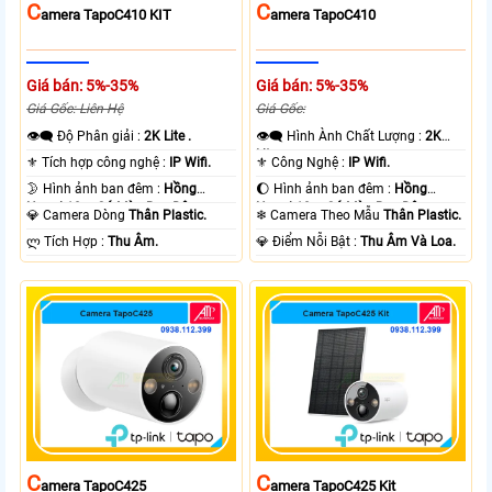
C
C
Amera TapoC410 KIT
Amera TapoC410
Giá bán: 5%-35%
Giá bán: 5%-35%
Giá Gốc: Liên Hệ
Giá Gốc:
👁️‍🗨 Độ Phân giải :
2K Lite .
👁️‍🗨 Hình Ành Chất Lượng :
2K
Lite .
⚜️ Tích hợp công nghệ :
IP Wifi.
⚜️ Công Nghệ :
IP Wifi.
🌛 Hình ảnh ban đêm :
Hồng
🌔 Hình ảnh ban đêm :
Hồng
Ngoại 10m Có Màu Ban Ðêm.
Ngoại 10m Có Màu Ban Ðêm.
💎 Camera Dòng
Thân Plastic.
❄ Camera Theo Mẫu
Thân Plastic.
️ლ Tích Hợp :
Thu Âm.
️💎 Điểm Nỗi Bật :
Thu Âm Và Loa.
C
C
Amera TapoC425
Amera TapoC425 Kit