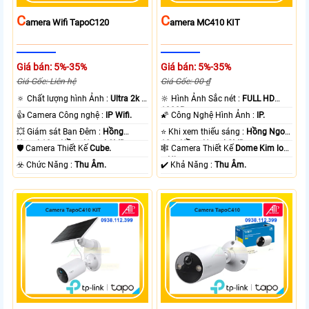
C
C
Amera Wifi TapoC120
Amera MC410 KIT
Giá bán: 5%-35%
Giá bán: 5%-35%
Giá Gốc: Liên hệ
Giá Gốc: 00 ₫
🔅 Chất lượng hình Ảnh :
Ultra 2k +
🔆 Hình Ảnh Sắc nét :
FULL HD
.
1080P .
👍 Camera Công nghệ :
IP Wifi.
🌠 Công Nghệ Hình Ảnh :
IP.
💥 Giám sát Ban Đêm :
Hồng
⭐ Khi xem thiếu sáng :
Hồng Ngoại
Ngoại 10m Hồng Ngoại SMD.
10m Hồng Ngoại SMD.
🛡 Camera Thiết Kế
Cube.
🕸️ Camera Thiết Kế
Dome Kim loại
+ Nhựa.
️☣️ Chức Năng :
Thu Âm.
️✔️ Khả Năng :
Thu Âm.