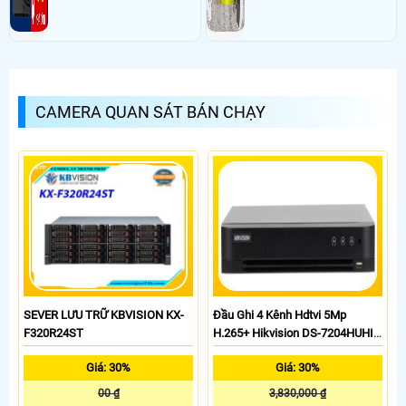
CAMERA QUAN SÁT BÁN CHẠY
SEVER LƯU TRỮ KBVISION KX-
Đầu Ghi 4 Kênh Hdtvi 5Mp
F320R24ST
H.265+ Hikvision DS-7204HUHI-
K1/E(S)
Giá: 30%
Giá: 30%
00 ₫
3,830,000 ₫