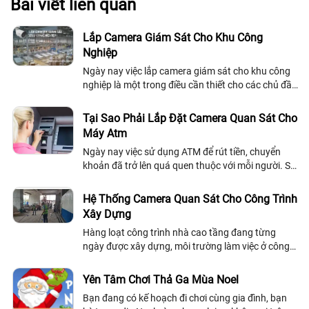
Bài viết liên quan
Lắp Camera Giám Sát Cho Khu Công
Nghiệp
Ngày nay việc lắp camera giám sát cho khu công
nghiệp là một trong điều cần thiết cho các chủ đầu
tư cần giám sát mọi hoạt động của các nhà xưởng
trong khi công nghiệp. Để tìm hiểu thêm chi tiết
Tại Sao Phải Lắp Đặt Camera Quan Sát Cho
bạn có thể xem qua bài viết dưới đây!
Máy Atm
Ngày nay việc sử dụng ATM để rút tiền, chuyển
khoản đã trở lên quá quen thuộc với mỗi người. Sự
tiện lợi mang lại là rất cao nhưng vẫn là mối nguy
hiểm tiềm ẩn
Hệ Thống Camera Quan Sát Cho Công Trình
Xây Dựng
Hàng loạt công trình nhà cao tầng đang từng
ngày được xây dựng, môi trường làm việc ở công
trường xây dựng là môi trường khá phức tạp.
Công việc đang diễn ra hàng ngày với số...
Yên Tâm Chơi Thả Ga Mùa Noel
Bạn đang có kế hoạch đi chơi cùng gia đình, bạn