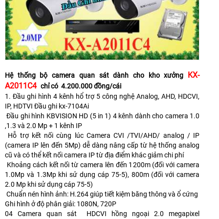
KX-
Hệ thống bộ camera quan sát dành cho kho xưởng
A2011C4
chỉ có 4.200.000 đồng/cái
1. Đầu ghi hình 4 kênh hổ trợ 5 công nghệ Analog, AHD, HDCVI,
IP, HDTVI Đầu ghi kx-7104Ai
Đầu ghi hình KBVISION HD (5 in 1) 4 kênh dành cho camera 1.0
,1.3 và 2.0 Mp + 1 kênh IP
Hỗ trợ kết nối cùng lúc Camera CVI /TVI/AHD/ analog / IP
(camera IP lên đến 5Mp) dễ dàng nâng cấp từ hệ thống analog
cũ và có thể kết nối camera IP từ địa điểm khác giảm chi phí
Khoảng cách kết nối từ camera lên đến 1200m (đối với camera
1.0Mp và 1.3Mp khi sử dụng cáp 75-5), 800m (đối với camera
2.0 Mp khi sử dụng cáp 75-5)
Chuẩn nén hình ảnh: H.264 giúp tiết kiệm băng thông và ổ cứng
Ghi hình ở độ phân giải: 1080N, 720P
04 Camera quan sát HDCVI hồng ngoại 2.0 megapixel