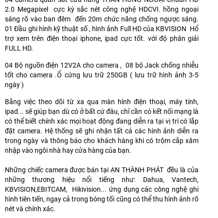
2.0 Megapixel cực kỳ sắc nét công nghệ HDCVI. hồng ngoại
sáng rõ vào ban đêm đến 20m chức năng chống ngược sáng.
01 Đầu ghi hình kỹ thuật số , hình ảnh Full HD của KBVISION Hổ
trợ xem trên điện thoại iphone, ipad cực tốt. với độ phân giải
FULL HD.
04 Bộ nguồn điện 12V2A cho camera , 08 bộ Jack chống nhiễu
tốt cho camera .Ổ cứng lưu trữ 250GB ( lưu trữ hình ảnh 3-5
ngày )
Bằng việc theo dõi từ xa qua màn hình điện thoại, máy tính,
ipad... sẽ giúp bạn dù có ở bất cứ đâu, chỉ cần có kết nối mạng là
có thể biết chính xác mọi hoạt động đang diễn ra tại vị trí có lắp
đặt camera. Hệ thống sẽ ghi nhận tất cả các hình ảnh diễn ra
trong ngày và thông báo cho khách hàng khi có trộm cắp xâm
nhập vào ngôi nhà hay cửa hàng của bạn.
Những chiếc camera được bán tại AN THÀNH PHÁT đều là của
những thương hiệu nổi tiếng như: Dahua, Vantech,
KBVISION,EBITCAM, Hikivision... ứng dụng các công nghệ ghi
hình tiên tiến, ngay cả trong bóng tối cũng có thể thu hình ảnh rõ
nét và chính xác.