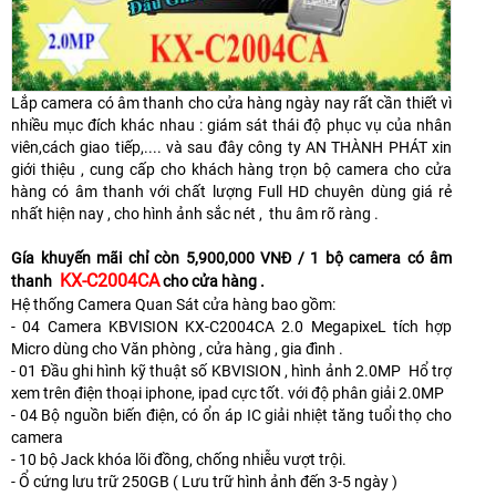
Lắp camera có âm thanh cho cửa hàng ngày nay rất cần thiết vì
nhiều mục đích khác nhau : giám sát thái độ phục vụ của nhân
viên,cách giao tiếp,.... và sau đây công ty AN THÀNH PHÁT xin
giới thiệu , cung cấp cho khách hàng trọn bộ camera cho cửa
hàng có âm thanh với chất lượng Full HD chuyên dùng giá rẻ
nhất hiện nay , cho hình ảnh sắc nét , thu âm rõ ràng .
Gía khuyến mãi chỉ còn 5,900,000 VNĐ / 1 bộ camera có âm
KX-C2004CA
thanh
cho cửa hàng .
Hệ thống Camera Quan Sát cửa hàng bao gồm:
- 04 Camera KBVISION KX-C2004CA 2.0 MegapixeL tích hợp
Micro dùng cho Văn phòng , cửa hàng , gia đình .
- 01 Đầu ghi hình kỹ thuật số KBVISION , hình ảnh 2.0MP Hổ trợ
xem trên điện thoại iphone, ipad cực tốt. với độ phân giải 2.0MP
- 04 Bộ nguồn biến điện, có ổn áp IC giải nhiệt tăng tuổi thọ cho
camera
- 10 bộ Jack khóa lõi đồng, chống nhiễu vượt trội.
- Ổ cứng lưu trữ 250GB ( Lưu trữ hình ảnh đến 3-5 ngày )