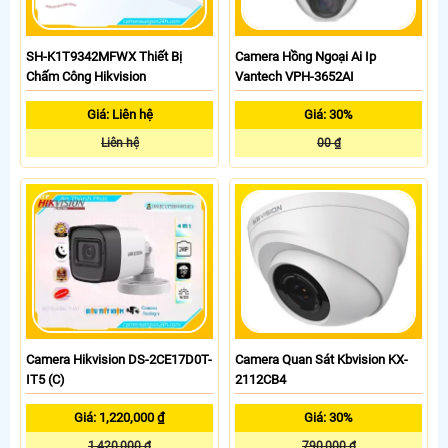
SH-K1T9342MFWX Thiết Bị
Camera Hồng Ngoại Ai Ip
Chấm Công Hikvision
Vantech VPH-3652AI
Giá: Liên hệ
Giá: 30%
Liên hệ
00 ₫
Camera Hikvision DS-2CE17D0T-
Camera Quan Sát Kbvision KX-
IT5 (C)
2112CB4
Giá: 1,220,000 ₫
Giá: 30%
1,420,000 ₫
790,000 ₫