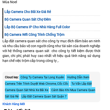
Mùa Noel
Lắp Camera Cho Bãi Xe Giá Rẻ
Bộ Camera Quan Sát Chợ Đêm
Lắp Bộ Camera IP Cho Nhà Hàng Full Color
Bộ Camera Wifi Công Trình Chống Trộm
Lắp đặt camera quan sát cho công ty mục đích đảm bảo an ninh
và nhu cầu bảo vệ con người cũng như tài sản của doanh nghiệp
với hệ thống camera quan sát cho công ty tiết kiệm được thời
gian, chi phí, phát huy cao nhất về hiệu quả tính năng sử dụng
hạn chế việc trộm cắp trong công ty ,.
Cloud key:
Công Ty Camera Tại Long Xuyên
Hướng Dẫn Xem
Camera Trên Trình Duyệt Web Chrome, Cốc Cốc
Tư Vấn Lắp Đặt
Camera Quan Sát Nhà Xe Bãi Xe
Cảnh Báo Khi Mua Camera Quan
Sát Giá Rẻ
Lắp Đặt Camera Quan Sát Quận 7
Khách Hàng Mới