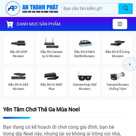
DANH MỤC SẢN PHẨM
Đầu Ghi NVR
Đầu Ghi Camera
Đầu Ghi 8 Kênh
Đầu Ghi 8 Ổ Cứng
Kbvision
Ip AI Kbvision
Giá Rẻ Kbvision
Kbvision
Đầu Ghi H.265
Đầu Ghi AI SMD
Camera Xoay 360
Camera Kbvision
Kbvision
Plus
Kbvision
Chống Trộm
Yên Tâm Chơi Thả Ga Mùa Noel
Bạn đang có kế hoạch đi chơi cùng gia đình, bạn bè
trong dịp Noel này, nhưng lại sợ không ai trông coi nhà,