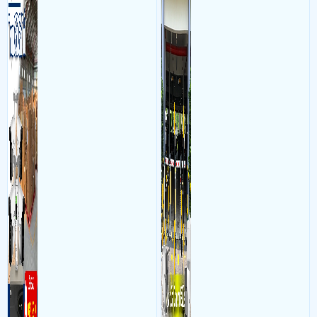
hình, ổ cứng, switch mang
kết hợp với phần mềm quản
đến giải pháp giám sát kho
lý để ghi nhận lượt xe ra vào
hàng 24/7 ổn định với độ
chụp hình thông tin xe và
sắc nét cao
biển số lưu trực tiếp về máy
tinh trạm để nhân viên tiện
đối soát, tính tiền xe xe ra
khỏi bãi