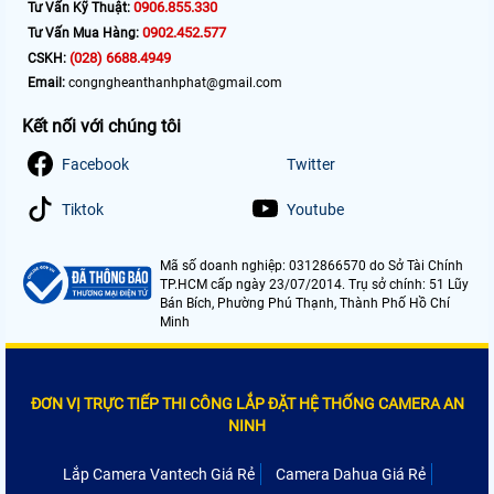
0906.855.330
Tư Vấn Kỹ Thuật:
0902.452.577
Tư Vấn Mua Hàng:
(028) 6688.4949
CSKH:
Email:
congngheanthanhphat@gmail.com
Kết nối với chúng tôi
Facebook
Twitter
Tiktok
Youtube
Mã số doanh nghiệp: 0312866570 do Sở Tài Chính
TP.HCM cấp ngày 23/07/2014. Trụ sở chính: 51 Lũy
Bán Bích, Phường Phú Thạnh, Thành Phố Hồ Chí
Minh
ĐƠN VỊ TRỰC TIẾP THI CÔNG LẮP ĐẶT HỆ THỐNG CAMERA AN
NINH
Lắp Camera Vantech Giá Rẻ
Camera Dahua Giá Rẻ