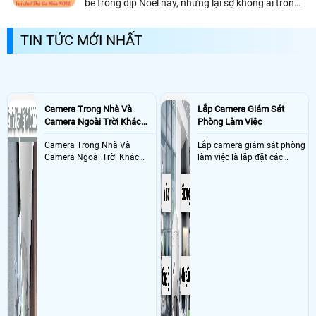
bè trong dịp Noel này, nhưng lại sợ không ai trông
coi nhà, cửa hàng. Đừng quá lo lắng, với hệ thống
lắp đặt camera tại An Thành Phát sẽ giúp bạn an
TIN TỨC MỚI NHẤT
tâm đi chơi xa trong ngày Noel sắp tới
Camera Trong Nhà Và
Lắp Camera Giám Sát
Camera Ngoài Trời Khác
Phòng Làm Việc
Nhau Như Thế Nào
Camera Trong Nhà Và
Lắp camera giám sát phòng
Camera Ngoài Trời Khác
làm việc là lắp đặt các
Nhau ở tính năng chống
camera ghi hình ảnh sắc nét
nước và chống bụi của
và âm thanh trong phòng
camera
làm việc với mục đích giám
sát quá trình làm việc của
nhân viên, bảo vệ tài sản,
theo dõi an ninh trong thời
gian thực qua điện thoại
hoặc máy tính từ xa