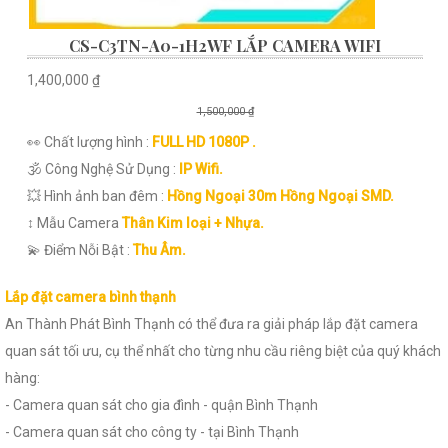
CS-C3TN-A0-1H2WF LẮP CAMERA WIFI
1,400,000 ₫
1,500,000 ₫
👀 Chất lượng hình :
FULL HD 1080P .
🕉️ Công Nghệ Sử Dụng :
IP Wifi.
💥 Hình ảnh ban đêm :
Hồng Ngoại 30m Hồng Ngoại SMD.
↕️ Mẫu Camera
Thân Kim loại + Nhựa.
️💫 Điểm Nỗi Bật :
Thu Âm.
Lắp đặt camera bình thạnh
An Thành Phát Bình Thạnh có thể đưa ra giải pháp lắp đặt camera
quan sát tối ưu, cụ thể nhất cho từng nhu cầu riêng biệt của quý khách
hàng:
- Camera quan sát cho gia đình - quận Bình Thạnh
- Camera quan sát cho công ty - tại Bình Thạnh