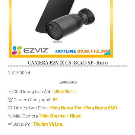
CAMERA EZVIZ CS-BC1C/SP-R100
3,515,000 ₫
5,000,000 ₫
🔅 Chất lượng hình Ảnh :
Ultra 4k 👍🏾 .
🏆 Camera Công nghệ :
IP.
💥 Tầm Xa Ban Đêm :
Hồng Ngoại 15m Hồng Ngoại SMD.
🔩 Mẫu Camera
Thân Kim loại + Nhựa.
️📢 Đặt Điểm :
Thu Âm Và Loa.