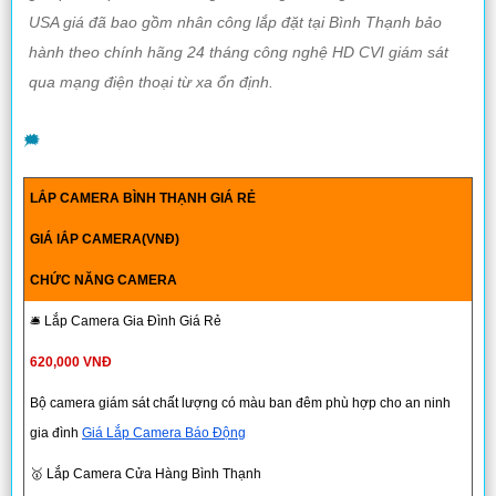
USA giá đã bao gồm nhân công lắp đặt tại Bình Thạnh bảo
hành theo chính hãng 24 tháng công nghệ HD CVI giám sát
qua mạng điện thoại từ xa ổn định.
️🗯
LẮP CAMERA BÌNH THẠNH GIÁ RẺ
GIÁ lẮP CAMERA(VNĐ)
CHỨC NĂNG CAMERA
🛎 Lắp Camera Gia Đình Giá Rẻ
620,000 VNĐ
Bộ camera giám sát chất lượng có màu ban đêm phù hợp cho an ninh
gia đình
Giá Lắp Camera Báo Động
🥇 Lắp Camera Cửa Hàng Bình Thạnh