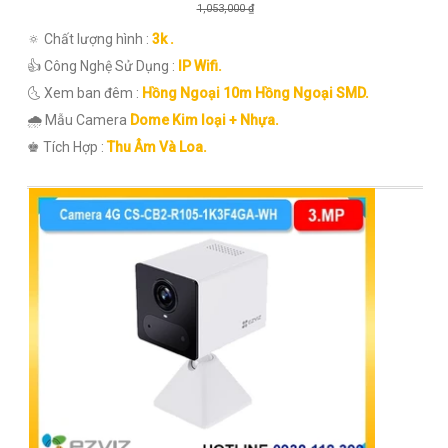
1,053,000 ₫
🔅 Chất lượng hình :
3k .
👍 Công Nghệ Sử Dụng :
IP Wifi.
🌜 Xem ban đêm :
Hồng Ngoại 10m Hồng Ngoại SMD.
🌧️ Mẫu Camera
Dome Kim loại + Nhựa.
️♚ Tích Hợp :
Thu Âm Và Loa.