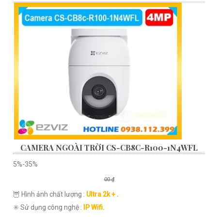
CAMERA NGOÀI TRỜI CS-CB8C-R100-1N4WFL
5%-35%
00 ₫
🦉 Hình ảnh chất lượng :
Ultra 2k + .
✳️ Sử dụng công nghệ :
IP Wifi.