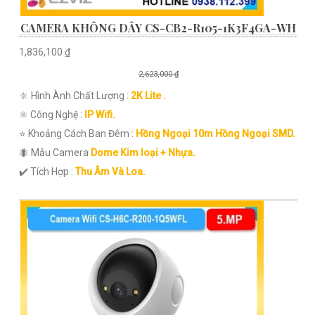
CAMERA KHÔNG DÂY CS-CB2-R105-1K3F4GA-WH
1,836,100 ₫
2,623,000 ₫
🔆 Hình Ành Chất Lượng :
2K Lite .
⚛️ Công Nghệ :
IP Wifi.
⭐ Khoảng Cách Ban Đêm :
Hồng Ngoại 10m Hồng Ngoại SMD.
🐜 Mẫu Camera
Dome Kim loại + Nhựa.
️✔️ Tích Hợp :
Thu Âm Và Loa.