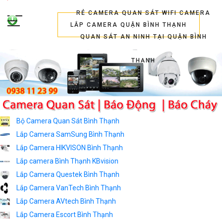
Lắp
Camera
LẮP CAMERA QUẬN BÌNH THẠNH
Bình
Thạnh
Tư
Vấn
Lắp
Đặt
Camera
Bộ Camera Quan Sát Bình Thạnh
Chọn
Lắp Camera SamSung Bình Thạnh
Camera
Lắp Camera HIKVISON Bình Thạnh
Top
Lắp camera Bình Thạnh KBvision
Camera
Lắp Camera Questek Bình Thạnh
Wifi
Lắp Camera VanTech Bình Thạnh
Camera
Lắp Camera AVtech Bình Thạnh
Quan
Lắp Camera Escort Bình Thạnh
Sát