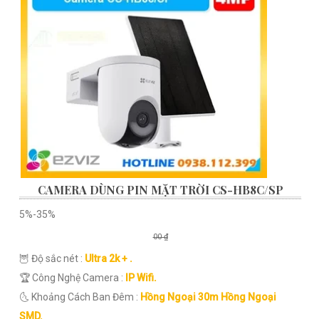
CAMERA DÙNG PIN MẶT TRỜI CS-HB8C/SP
5%-35%
00 ₫
🦉 Độ sắc nét :
Ultra 2k + .
🏆 Công Nghệ Camera :
IP Wifi.
🌜 Khoảng Cách Ban Đêm :
Hồng Ngoại 30m Hồng Ngoại
SMD.