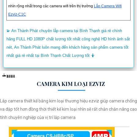
nhìn rộng nhất trong các camera wifi trên thị trường
Lắp Camera Wifi
Ezviz-C1C
💫 An Thành Phát chuyên lắp camera tại Bình Thạnh giá rẻ chính
hãng FULL HD 1080P chất lượng tốt nhất công nghệ HD hình ảnh sắt
nét, An Thành Phát luôn mang đến khách hàng sản phẩm camera tốt
nhất giá rẻ nhất tại Bình Thạnh Chất Lượng tốt 🤷
1343
894
650
639
905
709
2556
4654
CAMERA KIM LOẠI EZVIZ
Lắp camera thiết kế bằng kim loại thương hiệu ezviz giúp camera chống
va đập tốt hơn đồng thời thiết kế kim loại nhìn sẽ rất chắn chắn nâng cao
tính chuyên nghiệp của vị trí lắp camera