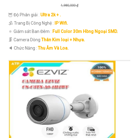
1,980,000 ₫
🦉 Độ Phân giải :
Ultra 2k + .
🕉️ Trang Bị Công Nghệ :
IP Wifi.
🔅 Giám sát Ban Đêm :
Full Color 30m Hồng Ngoại SMD.
🗜️ Camera Dòng
Thân Kim loại + Nhựa.
️🔈 Chức Năng :
Thu Âm Và Loa.