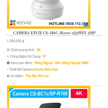
CAMERA EZVIZ CS-H6C-R200-1Q5WFL 5MP
1,300,000 ₫
💯 Chất lượng hình :
3k .
⚛️ Công Nghệ Sử Dụng :
IP.
🌚 Xem ban đêm :
Hồng Ngoại 10m Hồng Ngoại SMD.
↕️ Thiết Kế Camera
Dome Kim loại.
️♚ Ưu Điểm :
Thu Âm Và Loa.