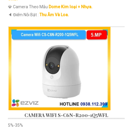
💎 Camera Theo Mẫu
Dome Kim loại + Nhựa.
️🔈 Điểm Nỗi Bật :
Thu Âm Và Loa.
CAMERA WIFI S-C6N-R200-1Q5WFL
5%-35%