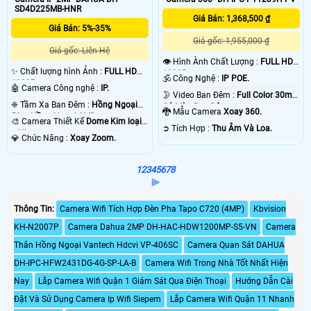
SD4D225MB-HNR
Giá Bán: 1,368,500 ₫
Giá Bán: 5%-35%
Giá gốc: 1,955,000 ₫
Giá gốc: Liên Hệ
👁 Hình Ành Chất Lượng :
FULL HD
✨ Chất lượng hình Ảnh :
FULL HD
1080P .
🕉️ Công Nghệ :
IP POE.
1080P .
🤖️ Camera Công nghệ :
IP.
🌛 Video Ban Đêm :
Full Color 30m
❈ Tầm Xa Ban Đêm :
Hồng Ngoại
Có Màu Ban Ðêm.
🐉️ Mẫu Camera
Xoay 360.
50m Hồng Ngoại SMD.
🎨 Camera Thiết Kế
Dome Kim loại
️➲ Tích Hợp :
Thu Âm Và Loa.
+ Nhựa.
️💎 Chức Năng :
Xoay Zoom.
1
2
3
4
5
6
7
8
⫸
Thông Tin:
Camera Wifi Tích Hợp Đèn Pha Tapo C720 (4MP)
Kbvision
KH-N2007P
Camera Dahua 2MP DH-HAC-HDW1200MP-S5-VN
Camera
Thân Hồng Ngoại Vantech Hdcvi VP-406SC
Camera Quan Sát DAHUA
DH-IPC-HFW2431DG-4G-SP-LA-B
Camera Wifi Trong Nhà Tốt Nhất Hiện
Nay
Lắp Camera Wifi Quận 1 Giám Sát Qua Điện Thoại
Hướng Dẫn Cài
Đặt Và Sử Dụng Camera Ip Wifi Siepem
Lắp Camera Wifi Quận 11 Nhanh