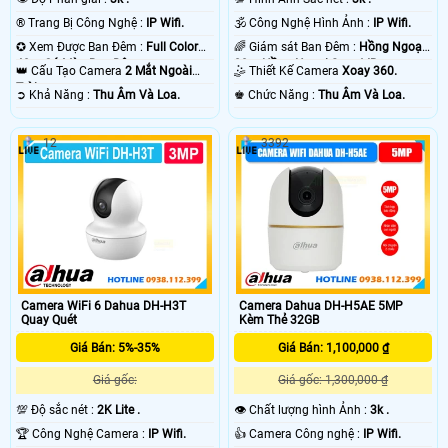
®️ Trang Bị Công Nghệ :
IP Wifi.
🕉️ Công Nghệ Hình Ảnh :
IP Wifi.
✪ Xem Được Ban Đêm :
Full Color
🌈 Giám sát Ban Đêm :
Hồng Ngoại
40m Có Màu Ban Ðêm.
20m Hồng Ngoại Smart IR.
👑 Cấu Tạo Camera
2 Mắt Ngoài
🤹 Thiết Kế Camera
Xoay 360.
Trời.
️➲ Khả Năng :
Thu Âm Và Loa.
️♚ Chức Năng :
Thu Âm Và Loa.
12
3392
'
Camera WiFi 6 Dahua DH-H3T
Camera Dahua DH-H5AE 5MP
Quay Quét
Kèm Thẻ 32GB
Giá Bán: 5%-35%
Giá Bán: 1,100,000 ₫
Giá gốc:
Giá gốc: 1,300,000 ₫
💯 Độ sắc nét :
2K Lite .
👁 Chất lượng hình Ảnh :
3k .
🏆 Công Nghệ Camera :
IP Wifi.
👍 Camera Công nghệ :
IP Wifi.