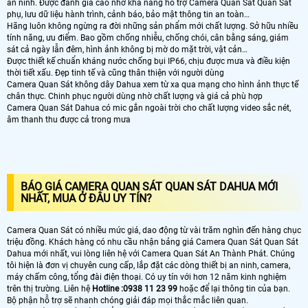
an ninh. Được đánh giá cao nhờ khả năng hỗ trợ Camera Quan Sát Quan Sát
phụ, lưu dữ liệu hành trình, cảnh báo, bảo mật thông tin an toàn…
Hãng luôn không ngừng ra đời những sản phẩm mới chất lượng. Sở hữu nhiều
tính năng, ưu điểm. Bao gồm chống nhiễu, chống chói, cân bằng sáng, giám
sát cả ngày lẫn đêm, hình ảnh không bị mờ do mặt trời, vật cản…
Được thiết kế chuẩn kháng nước chống bụi IP66, chịu được mưa và điều kiện
thời tiết xấu. Đẹp tinh tế và cũng thân thiện với người dùng
Camera Quan Sát không dây Dahua xem từ xa qua mạng cho hình ảnh thực tế
chân thực. Chinh phục người dùng nhờ chất lượng và giá cả phù hợp
Camera Quan Sát Dahua có mic gắn ngoài trời cho chất lượng video sắc nét,
âm thanh thu được cả trong mưa
BÁO GIÁ CAMERA QUAN SÁT QUAN SÁT DAHUA MỚI
NHẤT, MUA Ở ĐÂU UY TÍN?
Camera Quan Sát có nhiều mức giá, dao động từ vài trăm nghìn đến hàng chục
triệu đồng. Khách hàng có nhu cầu nhận bảng giá Camera Quan Sát Quan Sát
Dahua mới nhất, vui lòng liên hệ với Camera Quan Sát An Thành Phát. Chúng
tôi hiện là đơn vị chuyên cung cấp, lắp đặt các dòng thiết bị an ninh, camera,
máy chấm công, tổng đài điện thoại. Có uy tín với hơn 12 năm kinh nghiệm
trên thị trường. Liên hệ
Hotline :0938 11 23 99
hoặc để lại thông tin của bạn.
Bộ phận hỗ trợ sẽ nhanh chóng giải đáp mọi thắc mắc liên quan.