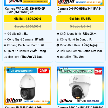
Camera Wifi 2 Mắt DH-H5D-5F
Camera DH-IPC-HDBW3441F-AS-
10MP (5MP+5MP) 3K
S2
Giá Bán: 1,899,000 ₫
Giá Bán: 5%-35%
Giá gốc: 2,000,000 ₫
Giá gốc: Liên Hệ
🔅 Độ sắc nét :
3k .
👁 Chất lượng hình :
Ultra 2k + .
⚜️ Công Nghệ Camera :
IP Wifi.
👍 Công Nghệ Sử Dụng :
IP.
❃ Khoảng Cách Ban Đêm :
Full
🌚 Video Ban Đêm :
Hồng Ngoại
Color 30m Có Màu Ban Ðêm.
30m ONVIF.
💎 Thiết Kế Camera
2 Mắt Trong
⚒ Cấu Tạo Camera
Dome Kim loại.
Nhà.
️🛃 Tích Hợp :
Thu Âm Và Loa.
️👮 Ưu Điểm :
Thu Âm.
876
943
Camera IP 2MP DAHUA DH-
Camera 360° DH-IPC-PT1239H-PV