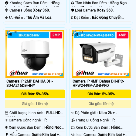
🌚 Khoảng Cách Ban Đêm :
Hồng
✪ Tầm Nhìn Ban Đêm :
Hồng Ngoại
Ngoại 10m Hồng Ngoại Smart IR.
10m Hồng Ngoại Smart IR.
🕸️ Camera Dòng
Xoay 360.
🛡 Loại Camera
Xoay 360.
️♚ Ưu Điểm :
Thu Âm Và Loa.
️₤ Đặt Điểm :
Báo Động Chuyển
Động.
18
21
Camera IP 2MP DAHUA DH-
Camera IP 4MP Dahua DH-IPC-
SD4A216DB-HNY
HFW2449M-AS-B-PRO
Giá Bán: 5%-35%
Giá Bán: 5%-35%
Giá gốc: Liên hệ
Giá gốc: liên hệ
🦉 Chất lượng hình Ảnh :
FULL HD
✨ Độ Phân giải :
Ultra 2k + .
1080P .
✳️ Camera Công nghệ :
IP.
🕉️ Trang Bị Công Nghệ :
IP.
❃ Xem Được Ban Đêm :
Hồng Ngoại
💥 Xem Được Ban Đêm :
Hồng
10m Hồng Ngoại SMD.
Ngoại 10m Hồng Ngoại SMD.
🗜️ Mẫu Camera
Dome Kim loại +
💦 Loại Camera
Dome Kim loại +