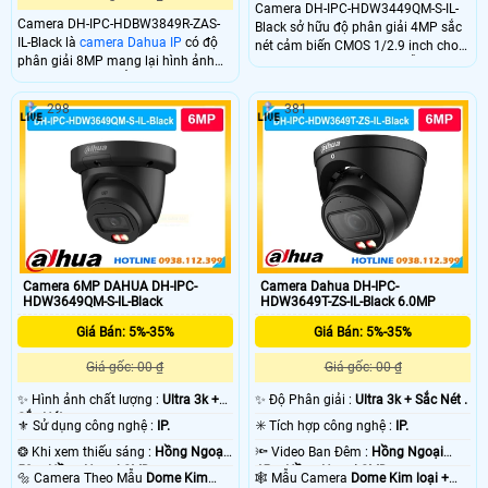
Camera DH-IPC-HDW3449QM-S-IL-
Camera DH-IPC-HDBW3849R-ZAS-
Black sở hữu độ phân giải 4MP sắc
IL-Black là
camera Dahua IP
có độ
nét cảm biến CMOS 1/2.9 inch cho
phân giải 8MP mang lại hình ảnh
hình ảnh rõ ràng cả ngày lẫn đêm
sắc nét vượt trội. Ống kính zoom
có màu. Công nghệ WDR 120dB cân
2.7–13.5mm điều chỉnh linh hoạt
bằng sáng kết hợp đèn hồng ngoại
298
381
góc nhìn. Công nghệ WDR 120dB
và ánh sáng ấm tầm xa 50m giúp
cân bằng sáng hiệu quả kết hợp đèn
quan sát ổn định trong nhiều điều
hồng ngoại và ánh sáng ấm tầm xa
kiện thời tiết
50m đảm bảo giám sát rõ ràng cả
ngày lẫn đêm.
Camera 6MP DAHUA DH-IPC-
Camera Dahua DH-IPC-
HDW3649QM-S-IL-Black
HDW3649T-ZS-IL-Black 6.0MP
Giá Bán: 5%-35%
Giá Bán: 5%-35%
Giá gốc: 00 ₫
Giá gốc: 00 ₫
✨ Hình ảnh chất lượng :
Ultra 3k +
✨ Độ Phân giải :
Ultra 3k + Sắc Nét .
Sắc Nét .
⚜️ Sử dụng công nghệ :
IP.
✳️ Tích hợp công nghệ :
IP.
❂ Khi xem thiếu sáng :
Hồng Ngoại
🔦 Video Ban Đêm :
Hồng Ngoại
50m Hồng Ngoại SMD.
45m Hồng Ngoại SMD.
🔩 Camera Theo Mẫu
Dome Kim
🕸️ Mẫu Camera
Dome Kim loại +