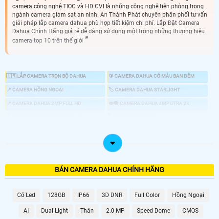
camera công nghệ TIOC và HD CVI là những công nghệ tiên phòng trong
ngành camera giám sat an ninh. An Thành Phát chuyên phân phối tư vấn
giải pháp lắp camera dahua phù hợp tiết kiệm chi phí. Lắp Đặt Camera
Dahua Chính Hãng giá rẻ dễ dàng sử dụng một trong những thương hiệu
camera top 10 trên thế giới
🇱🇷 LẮP CAMERA TRỌN BỘ DAHUA
🔰 CAMERA DAHUA CÓ MÀU BAN ĐÊM
📍 CAMERA HỒNG NGOẠI
🏷 CAMERA DAHUA STARLIGHT
📍 CAMERA DAHUA 2MP FULL HD
👁️‍🗨️ CAMERA DAHUA 4MP UTRA 2K
👍 CAMERA DAHUA 8MP UTRA 4K
🖥 CAMERA IP DAHUA
🔎 CAMERA ZOOM DAHUA
📣 CAMERA CHỐNG TRỘM DAHUA
🕹 CAMERA DAHUA 360
💤 CAMERA AI DAHUA
🎞 ĐẦU GHI DAHUA
BÁN CAMERA DAHUA CHÍNH HÃNG
💑 LẮP CAMERA DAHUA THƯƠNG HIỆU CAMERA CHẤT LƯỢNG
Có Led
128GB
IP66
3D DNR
Full Color
Hồng Ngoại
AI
Dual Light
Thân
2.0 MP
Speed Dome
CMOS
🕸️ Lắp camera Dahua là một trong những thương hiệu camera uy tín hình ảnh