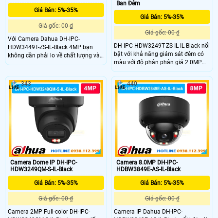
Ban Đêm
Giá Bán: 5%-35%
Giá Bán: 5%-35%
Giá gốc: 00 ₫
Giá gốc: 00 ₫
Với Camera Dahua DH-IPC-
DH-IPC-HDW3249T-ZS-IL-IL-Black nổi
HDW3449T-ZS-IL-Black 4MP bạn
bật với khả năng giám sát đêm có
không cần phải lo về chất lượng và
màu với độ phân phân giả 2.0MP
độ bền vì DH-IPC-HDW3449T-ZS-IL-
ghi hình sắc nét full color 24/7 giúp
Black có độ phân giải cao
giám sát ổn định. Với độ bền vượt
2K(4.0MP) và mic được tích hợp ghi
343
440
trợi của dòng camera dome ip
hình và âm thanh sinh động. Đặt
dahua nhờ tích hợp chóng nước
biệt với khả năng tự động ghi hình
IP67 và chống va đập IK10 camera
có màu khi phát hiện chuyển động
siêu bền trong mọi điều kiện thời tiết
vào ban đêm với tầm xa lên đến
50m
Camera Dome IP DH-IPC-
Camera 8.0MP DH-IPC-
HDW3249QM-S-IL-Black
HDBW3849E-AS-IL-Black
Giá Bán: 5%-35%
Giá Bán: 5%-35%
Giá gốc: 00 ₫
Giá gốc: 00 ₫
Camera 2MP Full-color DH-IPC-
Camera IP Dahua DH-IPC-