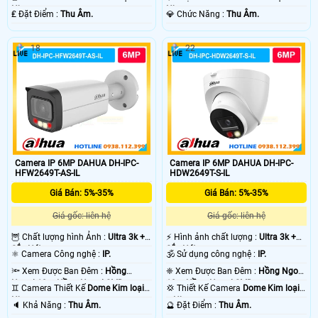
Nhựa.
Nhựa.
️₤ Đặt Điểm :
Thu Âm.
️💎 Chức Năng :
Thu Âm.
18
22
Camera IP 6MP DAHUA DH-IPC-
Camera IP 6MP DAHUA DH-IPC-
HFW2649T-AS-IL
HDW2649T-S-IL
Giá Bán: 5%-35%
Giá Bán: 5%-35%
Giá gốc: liên hệ
Giá gốc: liên hệ
🦉 Chất lượng hình Ảnh :
Ultra 3k +
️⚡ Hình ảnh chất lượng :
Ultra 3k +
Sắc Nét .
Sắc Nét .
⚛️ Camera Công nghệ :
IP.
🕉️ Sử dụng công nghệ :
IP.
🔦 Xem Được Ban Đêm :
Hồng
❈ Xem Được Ban Đêm :
Hồng Ngoại
Ngoại 10m Hồng Ngoại SMD.
10m Hồng Ngoại SMD.
♊ Camera Thiết Kế
Dome Kim loại +
💢 Thiết Kế Camera
Dome Kim loại
Nhựa.
+ Nhựa.
️🔈 Khả Năng :
Thu Âm.
️🔮 Đặt Điểm :
Thu Âm.