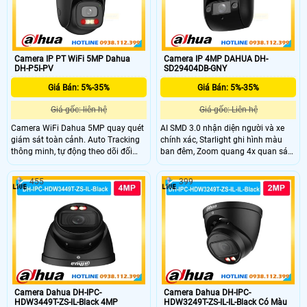
Camera IP PT WiFi 5MP Dahua
Camera IP 4MP DAHUA DH-
DH-P5I-PV
SD29404DB-GNY
Giá Bán: 5%-35%
Giá Bán: 5%-35%
Giá gốc: liên hệ
Giá gốc: Liên hệ
Camera WiFi Dahua 5MP quay quét
AI SMD 3.0 nhận diện người và xe
giám sát toàn cảnh. Auto Tracking
chính xác, Starlight ghi hình màu
thông minh, tự động theo dõi đối
ban đêm, Zoom quang 4x quan sát
tượng. Cảnh báo chủ động bằng còi
rõ ở nhiều khoảng cách.
hú & đèn chớp khi có xâm nhập. Ghi
455
399
hình ban đêm có màu với đèn kép
thông minh 30m. Đàm thoại 2
chiều, kết nối WiFi 6 + Bluetooth tiện
lợi
Camera Dahua DH-IPC-
Camera Dahua DH-IPC-
HDW3449T-ZS-IL-Black 4MP
HDW3249T-ZS-IL-IL-Black Có Màu