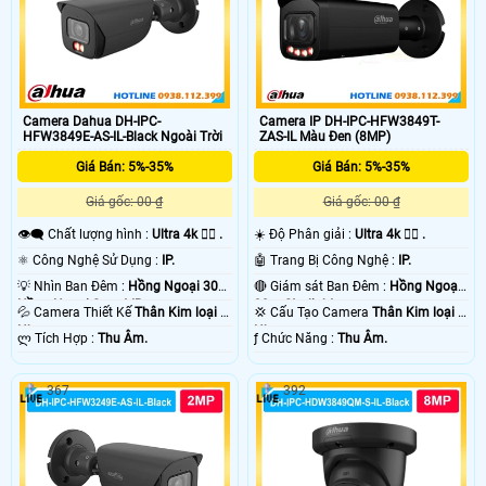
Camera Dahua DH-IPC-
Camera IP DH-IPC-HFW3849T-
HFW3849E-AS-IL-Black Ngoài Trời
ZAS-IL Màu Đen (8MP)
Giá Bán: 5%-35%
Giá Bán: 5%-35%
Giá gốc: 00 ₫
Giá gốc: 00 ₫
👁️‍🗨 Chất lượng hình :
Ultra 4k 👍🏾 .
☀️ Độ Phân giải :
Ultra 4k 👍🏾 .
⚛️ Công Nghệ Sử Dụng :
IP.
🤖️ Trang Bị Công Nghệ :
IP.
💡 Nhìn Ban Đêm :
Hồng Ngoại 30m
🔴 Giám sát Ban Đêm :
Hồng Ngoại
Hồng Ngoại Smart IR.
30m Starlight.
💦 Camera Thiết Kế
Thân Kim loại +
💢 Cấu Tạo Camera
Thân Kim loại +
Nhựa.
Nhựa.
️ლ Tích Hợp :
Thu Âm.
️ƒ Chức Năng :
Thu Âm.
367
392