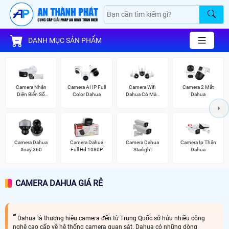
DANH MỤC SẢN PHẨM
Camera Nhận
Camera AI IP Full
Camera Wifi
Camera 2 Mắt
Diện Biển Số
Color Dahua
Dahua Có Màu
Dahua
Dahua
Ban Đêm
Camera Dahua
Camera Dahua
Camera Dahua
Camera Ip Thân
Xoay 360
Full Hd 1080P
Starlight
Dahua
CAMERA DAHUA GIÁ RẺ
Dahua là thương hiệu camera đến từ Trung Quốc sở hửu nhiều công
nghệ cao cấp về hệ thống camera quan sát. Dahua có những dòng