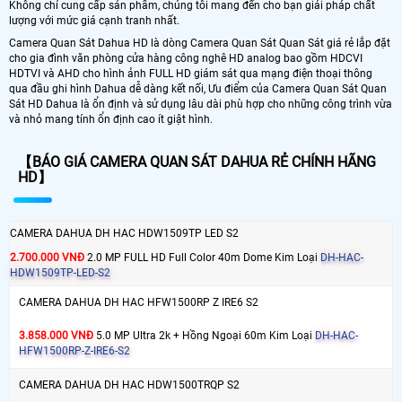
Không chỉ cung cấp sản phẩm, chúng tôi mang đến cho bạn giải pháp chất
lượng với mức giá cạnh tranh nhất.
Camera Quan Sát Dahua HD là dòng Camera Quan Sát Quan Sát giá rẻ lắp đặt
cho gia đình văn phòng cửa hàng công nghê HD analog bao gồm HDCVI
HDTVI và AHD cho hình ảnh FULL HD giám sát qua mạng điện thoại thông
qua đầu ghi hình Dahua dễ dàng kết nối, Ưu điểm của Camera Quan Sát Quan
Sát HD Dahua là ổn định và sử dụng lâu dài phù hợp cho những công trình vừa
và nhỏ mang tính ổn định cao ít giật hình.
【BÁO GIÁ CAMERA QUAN SÁT DAHUA RẺ CHÍNH HÃNG
HD】
CAMERA DAHUA DH HAC HDW1509TP LED S2
2.700.000 VNĐ
2.0 MP FULL HD Full Color 40m Dome Kim Loại
DH-HAC-
HDW1509TP-LED-S2
CAMERA DAHUA DH HAC HFW1500RP Z IRE6 S2
3.858.000 VNĐ
5.0 MP Ultra 2k + Hồng Ngoại 60m Kim Loại
DH-HAC-
HFW1500RP-Z-IRE6-S2
CAMERA DAHUA DH HAC HDW1500TRQP S2