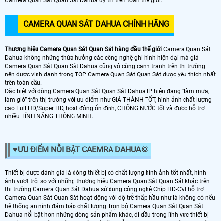
Camera Quan Sát Quan Sát Dahua uy tín trên toàn thế giới.
CAMERA QUAN SÁT DAHUA CHÍNH HÃNG
Thương hiệu Camera Quan Sát Quan Sát hàng đầu thế giới
Camera Quan Sát
Dahua không những thừa hưởng các công nghệ ghi hình hiện đại mà giá
Camera Quan Sát Quan Sát Dahua cũng vô cùng cạnh tranh trên thị trường
nên được vinh danh trong TOP Camera Quan Sát Quan Sát được yêu thích nhất
trên toàn cầu.
Đặc biệt với dòng Camera Quan Sát Quan Sát Dahua IP hiện đang “làm mưa,
làm gió” trên thị trường với ưu điểm như GIÁ THÀNH TỐT, hình ảnh chất lượng
cao Full HD/Super HD, hoạt động ổn định, CHỐNG NƯỚC tốt và được hỗ trợ
nhiều TÍNH NĂNG THÔNG MINH..
♥️ƯU ĐIỂM NỖI BẬT CAEMRA DAHUA💢
Thiết bị được đánh giá là dòng thiết bị có chất lượng hình ảnh tốt nhất, hình
ảnh vượt trội so với những thương hiệu Camera Quan Sát Quan Sát khác trên
thị trường Camera Quan Sát Dahua sử dụng công nghệ Chip HD-CVI hỗ trợ
Camera Quan Sát Quan Sát hoạt động với độ trễ thấp hầu như là không có nếu
hệ thống an ninh đảm bảo chất lượng Trọn bộ Camera Quan Sát Quan Sát
Dahua nổi bật hơn những dòng sản phẩm khác, đi đầu trong lĩnh vực thiết bị