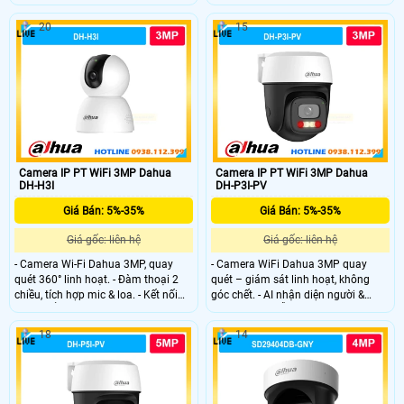
20
15
Camera IP PT WiFi 3MP Dahua
Camera IP PT WiFi 3MP Dahua
DH-H3I
DH-P3I-PV
Giá Bán: 5%-35%
Giá Bán: 5%-35%
Giá gốc: liên hệ
Giá gốc: liên hệ
- Camera Wi-Fi Dahua 3MP, quay
- Camera WiFi Dahua 3MP quay
quét 360° linh hoạt. - Đàm thoại 2
quét – giám sát linh hoạt, không
chiều, tích hợp mic & loa. - Kết nối
góc chết. - AI nhận diện người &
Wi-Fi 6 ổn định, xem từ xa qua điện
phương tiện, hỗ trợ Auto Tracking
thoại.
thông minh. - Quan sát ban đêm
18
14
30m với 4 chế độ (có màu ban
đêm). - Đàm thoại 2 chiều, tích hợp
loa cảnh báo an ninh.