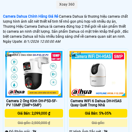
sắt nét công nghệ mới, Với thiết kế mẫu camera luôn theo thời đại rất sang
Xoay 360
trọng, Camera Dahua xuất xứ từ trung quốc sản phẩm được bán trên toàn thế
giới với nhiều bằng sàng chế về camera quan sát và thiết bị an ninh. 🔮
Camera Dahua Chính Hãng Giá Rẻ
Camera Dahua là thương hiệu camera chất
lượng hình ảnh sắt nét thiết kế tinh tế nhỏ gọn phù hợp với nhiều dự án,
🌀 Xuất xứ Camera Dahua
Thương Hiệu Camera Dahua là camera đứng top 2 thế giới về sản phẩm thiết
Trung Quốc
Camera Dahua Chính Hãng
bị camera an ninh chất lượng. Sản phẩm Dahua có mặt trên khắp thế giới , đăc
biệt camera Dahua sở hửu nhiều bằng sáng chế về camera quan sát an ninh.
🕹 Công Nghệ Camera Dahua
Ngày Upate:
8/1/2026 12:00:00 AM
IP HDanalog HD CVI
Camera HD Giá Rẻ
5237
14
🏠 Gía Camera Dahua Rẻ Nhất
520,000 VNĐ
Camera T1A21P
🆗 Chiết Khấu Camera Dahua
50% +
Chiết Khấu Camera Dahua
Camera 2 Ống Kính DH-P5D-5F-
Camera WiFi 6 Dahua DH-H5AS
Camera Dahua là một trong những thương hiệu camera có bằng sáng chế về
PV 10MP (5MP+5MP)
Quay Quét Trong Nhà
video nhiều nhất, Với hơn 16.000 nhân viên hoặt động trên 180 quôc gia trên
thoàn thế giói , Chọn Dahua là là lựa chọn cho camera giám sát chất lượng sử
Giá Bán: 2,099,000 ₫
Giá Bán: 5%-35%
dụng lâu dài và giá thành hợp lý.
Giá gốc: 2,500,000 ₫
Giá gốc:
👁 Độ Phân giải :
3k .
💯 Hình Ảnh Sắc nét :
3k .