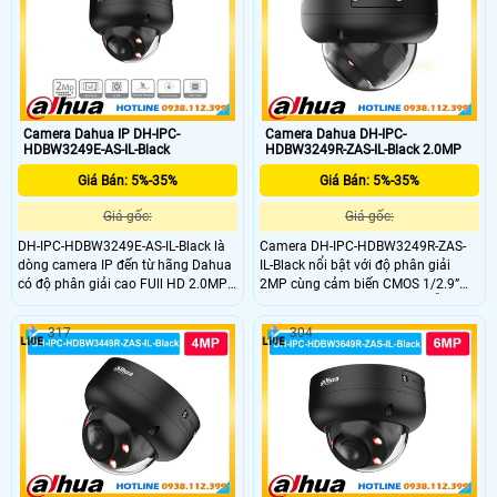
giám sát
Camera Dahua IP DH-IPC-
Camera Dahua DH-IPC-
HDBW3249E-AS-IL-Black
HDBW3249R-ZAS-IL-Black 2.0MP
Giá Bán: 5%-35%
Giá Bán: 5%-35%
Giá gốc:
Giá gốc:
DH-IPC-HDBW3249E-AS-IL-Black là
Camera DH-IPC-HDBW3249R-ZAS-
dòng camera IP đến từ hãng Dahua
IL-Black nổi bật với độ phân giải
có độ phân giải cao FUll HD 2.0MP
2MP cùng cảm biến CMOS 1/2.9”
mang đến khả năng ghi hình ảnh
cho hình ảnh rõ nét cả ngày lẫn
sắc nét cùng với míc được tích hợp
đêm. Ống kính zoom linh hoạt 2.7–
317
304
sẳn trong cmaera giúp ghi âm
13.5mm giúp quan sát nhiều góc
thanh rỏ ràng. Khả năng phát hiện
độ. Trang bị công nghệ chiếu sáng
người chuẩn sát nhờ AI thông minh
kép tầm xa 50m kết hợp AI thông
tránh báo động giả giám sát hiệu
minh giúp nhận diện chính xác
quả và bền bỉ
người và phương tiện.