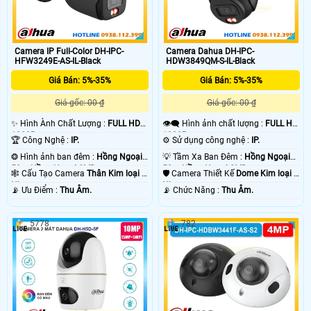
Camera IP Full-Color DH-IPC-
Camera Dahua DH-IPC-
HFW3249E-AS-IL-Black
HDW3849QM-S-IL-Black
Giá Bán: 5%-35%
Giá Bán: 5%-35%
Giá gốc: 00 ₫
Giá gốc: 00 ₫
✨ Hình Ành Chất Lượng :
FULL HD
👁️‍🗨 Hình ảnh chất lượng :
FULL HD
1080P .
1080P .
🏆 Công Nghệ :
IP.
⚙ Sử dụng công nghệ :
IP.
❂ Hình ảnh ban đêm :
Hồng Ngoại
💡 Tầm Xa Ban Đêm :
Hồng Ngoại
50m Hồng Ngoại SMD.
50m Hồng Ngoại SMD.
🕸️ Cấu Tạo Camera
Thân Kim loại +
🛡 Camera Thiết Kế
Dome Kim loại +
Nhựa.
Nhựa.
️📡 Ưu Điểm :
Thu Âm.
️📡 Chức Năng :
Thu Âm.
5778
782