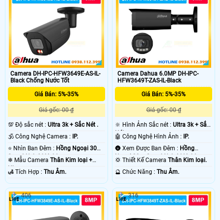
Camera DH-IPC-HFW3649E-AS-IL-
Camera Dahua 6.0MP DH-IPC-
Black Chống Nước Tốt
HFW3649T-ZAS-IL-Black
Giá Bán: 5%-35%
Giá Bán: 5%-35%
Giá gốc: 00 ₫
Giá gốc: 00 ₫
💯 Độ sắc nét :
Ultra 3k + Sắc Nét .
🔆 Hình Ảnh Sắc nét :
Ultra 3k + Sắc
Nét .
🕉️ Công Nghệ Camera :
IP.
🤖️ Công Nghệ Hình Ảnh :
IP.
⭐ Nhìn Ban Đêm :
Hồng Ngoại 30m
🌚 Xem Được Ban Đêm :
Hồng
Smart Hybrid Light.
Ngoại 30m Smart Hybrid Light.
❄ Mẫu Camera
Thân Kim loại +
💢 Thiết Kế Camera
Thân Kim loại.
Nhựa.
️🛃 Tích Hợp :
Thu Âm.
️🔮 Chức Năng :
Thu Âm.
406
316