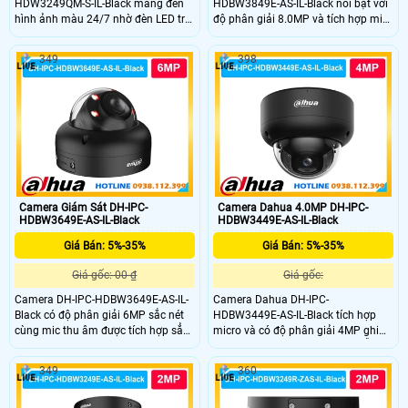
HDW3249QM-S-IL-Black mang đến
HDBW3849E-AS-IL-Black nổi bật với
hình ảnh màu 24/7 nhờ đèn LED trợ
độ phân giải 8.0MP và tích hợp mic
sáng tích hợp. Cảm biến CMOS
ghi âm giúp ghi hình kèm âm thanh
1/2.8 inch cho độ nét ổn định kết
rỏ ràng. Camera có khả năng chống
349
398
hợp chuẩn nén H.265+ giúp tiết
nước cao IP67 và chống va đập lên
kiệm dung lượng. Ống kính 3.6mm
đến IK10 mang lại độ bền vượt trội
quan sát rộng hỗ trợ giám sát liên
cho dòng camera này.
tục cả ngày lẫn đêm với hiệu quả
cao.
Camera Giám Sát DH-IPC-
Camera Dahua 4.0MP DH-IPC-
HDBW3649E-AS-IL-Black
HDBW3449E-AS-IL-Black
Giá Bán: 5%-35%
Giá Bán: 5%-35%
Giá gốc: 00 ₫
Giá gốc:
Camera DH-IPC-HDBW3649E-AS-IL-
Camera Dahua DH-IPC-
Black có độ phân giải 6MP sắc nét
HDBW3449E-AS-IL-Black tích hợp
cùng mic thu âm được tích hợp sẳn
micro và có độ phân giải 4MP ghi
trong camera cho hình ảnh chi tiết
hình ghi âm rỏ ràng. Camera hỗ trợ
cả ngày lẫn đêm. Công nghệ WDR
thẻ nhớ lên đến 512GB đảm bảo lưu
349
360
120dB cân bằng ánh sáng hiệu quả
trữ lâu dài. Các tính năng AI thông
kết hợp Smart Dual Light giúp quan
minh như WDR, 3D NR, hàng rào ảo
sát có màu ban đêm.
và xâm nhập giúp tăng hiệu quả