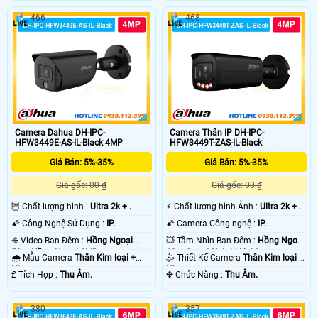
466
468
Camera Dahua DH-IPC-
Camera Thân IP DH-IPC-
HFW3449E-AS-IL-Black 4MP
HFW3449T-ZAS-IL-Black
Giá Bán: 5%-35%
Giá Bán: 5%-35%
Giá gốc: 00 ₫
Giá gốc: 00 ₫
🦉 Chất lượng hình :
Ultra 2k + .
️⚡ Chất lượng hình Ảnh :
Ultra 2k + .
🌠 Công Nghệ Sử Dụng :
IP.
🌠 Camera Công nghệ :
IP.
❈ Video Ban Đêm :
Hồng Ngoại
💥 Tầm Nhìn Ban Đêm :
Hồng Ngoại
50m Hồng Ngoại SMD.
60m Smart Hybrid Light.
🌧️ Mẫu Camera
Thân Kim loại +
🤹 Thiết Kế Camera
Thân Kim loại +
Nhựa.
Nhựa.
️₤ Tích Hợp :
Thu Âm.
️✤ Chức Năng :
Thu Âm.
380
357