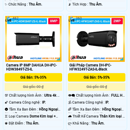
loại + Nhựa.
Nhựa.
️✨ Chức Năng :
Thu Âm.
️📡 Tích Hợp :
Thu Âm.
462
360
Camera IP 8MP DAHUA DH-IPC-
Giải Pháp Camera DH-IPC-
HDW3849T-ZS-IL
HFW3249T-ZAS-IL-Black
Giá Bán: 5%-35%
Giá Bán: 5%-35%
Giá gốc: 00 ₫
Giá gốc: 00 ₫
💯 Chất lượng hình Ảnh :
Ultra 4k 👍🏾
👁️‍🗨 Chất lượng hình Ảnh :
FULL HD
.
1080P .
🌠 Camera Công nghệ :
IP.
🕉️ Camera Công nghệ :
IP.
🌚 Tầm Xa Ban Đêm :
Hồng Ngoại
🌈 Tầm Xa Ban Đêm :
Hồng Ngoại
50m Hồng Ngoại SMD.
50m Hồng Ngoại SMD.
♊ Loại Camera
Dome Kim loại +
🌧️ Thiết Kế Camera
Thân Kim loại +
Nhựa.
Nhựa.
️♚ Đặt Điểm :
Thu Âm.
️ლ Khả Năng :
Thu Âm.