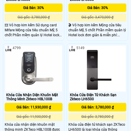
Giá Bán: 30%
Giá Bán: 30%
Giá gốc: 3,780,000 ₫
Giá gốc: 3,470,000 ₫
🎞 Vỏ hợp kim kẽm Sử dụng card
🎬 Vỏ hợp kim kẽm Mộng cửa tiêu
Mifare Mộng cửa tiêu chuẩn Mỹ, 5
chuẩn Mỹ, 5 chốt Phần mềm quản lý
chốt Phần mềm quản lý Hotel lock
Hotel lock đơn giản & miễn phí:
đơn giản & miễn phí: ZKBiolock
ZKBiolock Hotel Lock Sysem Kích
Hotel Lock Sysem Độ dày cửa: 35-55
thước: 410×218×145 mm Độ dày
4799
5149
mm
cửa: 35-55 mm
Khóa Cửa Nhận Diện Khuôn Mặt
Khóa Cửa Điện Tử Khách Sạn
Thông Minh Zkteco HBL100B
Zkteco LH6500
Giá Bán: 11,930,000 ₫
Giá Bán: 3,780,000 ₫
Giá gốc: 11,930,000 ₫
Giá gốc: 3,780,000 ₫
Khóa cửa nhận diện khuôn mặt
Khóa cửa điện tử khách sạn ZKTeco
thông minh ZKTeco HBL100B được
LH6500 là loại khóa cửa thông