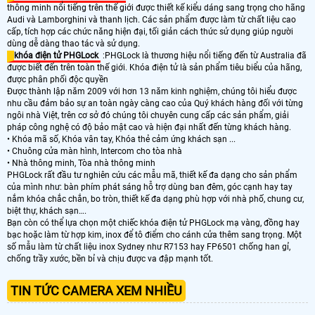
thông minh nổi tiếng trên thế giới được thiết kế kiểu dáng sang trọng cho hãng
Audi và Lamborghini và thanh lịch. Các sản phẩm được làm từ chất liệu cao
cấp, tích hợp các chức năng hiện đại, tối giản cách thức sử dụng giúp người
dùng dễ dàng thao tác và sử dụng.
khóa điện tử PHGLock
:PHGLock là thương hiệu nổi tiếng đến từ Australia đã
được biết đến trên toàn thế giới. Khóa điện tử là sản phẩm tiêu biểu của hãng,
được phân phối độc quyền
Được thành lập năm 2009 với hơn 13 năm kinh nghiệm, chúng tôi hiểu được
nhu cầu đảm bảo sự an toàn ngày càng cao của Quý khách hàng đối với từng
ngôi nhà Việt, trên cơ sở đó chúng tôi chuyên cung cấp các sản phẩm, giải
pháp công nghệ có độ bảo mật cao và hiện đại nhất đến từng khách hàng.
• Khóa mã số, Khóa vân tay, Khóa thẻ cảm ứng khách sạn ...
• Chuông cửa màn hình, Intercom cho tòa nhà
• Nhà thông minh, Tòa nhà thông minh
PHGLock rất đầu tư nghiên cứu các mẫu mã, thiết kế đa dạng cho sản phẩm
của mình như: bàn phím phát sáng hỗ trợ dùng ban đêm, góc cạnh hay tay
nắm khóa chắc chắn, bo tròn, thiết kế đa dạng phù hợp với nhà phố, chung cư,
biệt thự, khách sạn….
Bạn còn có thể lựa chọn một chiếc khóa điện tử PHGLock mạ vàng, đồng hay
bạc hoặc làm từ hợp kim, inox để tô điểm cho cánh cửa thêm sang trọng. Một
số mẫu làm từ chất liệu inox Sydney như R7153 hay FP6501 chống han gỉ,
chống trầy xước, bền bỉ và chịu được va đập mạnh tốt.
TIN TỨC CAMERA XEM NHIỀU