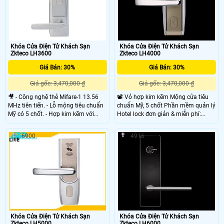
Khóa Cửa Điện Tử Khách Sạn
Khóa Cửa Điện Tử Khách Sạn
Zkteco LH3600
Zkteco LH4000
Giá Bán: 30%
Giá Bán: 30%
Giá gốc: 3,470,000 ₫
Giá gốc: 3,470,000 ₫
🎥 - Công nghệ thẻ Mifare-1 13.56
📽 Vỏ hợp kim kẽm Mộng cửa tiêu
MHz tiên tiến. - Lỗ mộng tiêu chuẩn
chuẩn Mỹ, 5 chốt Phần mềm quản lý
Mỹ có 5 chốt. - Hợp kim kẽm với
Hotel lock đơn giản & miễn phí:
màu bạc. - Phần mềm quản lý Hotel
ZKBiolock Hotel Lock Sysem Nguồn
lock đơn giản & miễn phí: ZKBiolock
4 x AA Pin Alkaline
6900
4916
Hotel Lock System.
Khóa Cửa Điện Tử Khách Sạn
Khóa Cửa Điện Tử Khách Sạn
Zkteco LH5000
Zkteco LH6000