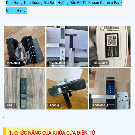
Kho Hàng, Kho Xưởng Giá Rẻ
Hướng Dẫn Gỡ Tài Khoản Camera Ezviz
Chính Hãng
'
1. CHỨC NĂNG CỦA KHÓA CỬA ĐIỆN TỬ