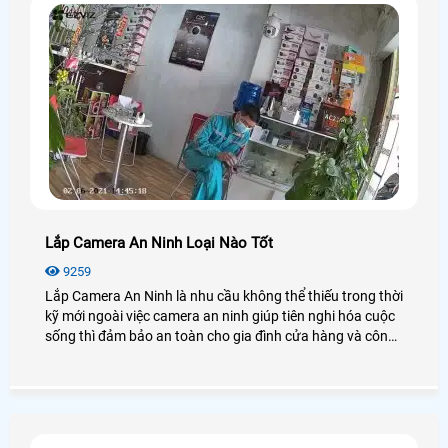
Lắp Camera An Ninh Loại Nào Tốt
9259
Lắp Camera An Ninh là nhu cầu không thể thiếu trong thời
kỹ mới ngoài việc camera an ninh giúp tiên nghi hóa cuộc
sống thì đảm bảo an toàn cho gia đình cửa hàng và công
ty. song song đó có niều thương hiệu camera an ninht
trên thị trường và cũng có nhiều công nghệ kể cả camera
wifi và camera có dây. vây chọn loại camera an ninh nào
phù hợp với giá thành và hiệu quả cao