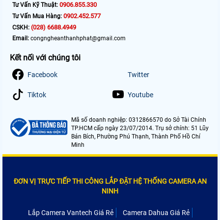
0906.855.330
Tư Vấn Kỹ Thuật:
0902.452.577
Tư Vấn Mua Hàng:
(028) 6688.4949
CSKH:
Email:
congngheanthanhphat@gmail.com
Kết nối với chúng tôi
Facebook
Twitter
Tiktok
Youtube
Mã số doanh nghiệp: 0312866570 do Sở Tài Chính
TP.HCM cấp ngày 23/07/2014. Trụ sở chính: 51 Lũy
Bán Bích, Phường Phú Thạnh, Thành Phố Hồ Chí
Minh
ĐƠN VỊ TRỰC TIẾP THI CÔNG LẮP ĐẶT HỆ THỐNG CAMERA AN
NINH
Lắp Camera Vantech Giá Rẻ
Camera Dahua Giá Rẻ