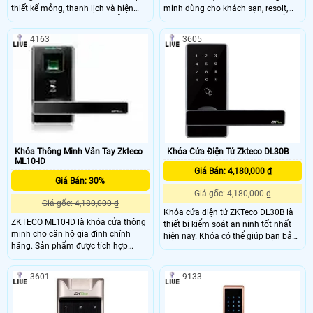
thiết kế mỏng, thanh lịch và hiện
minh dùng cho khách sạn, resolt,
đại. Khóa cửa thông minh hỗ trợ:
khu nghỉ dưỡng… LH6500 có kiểu
Vân tay, mật khẩu, thẻ, Bluetooth và
dáng thiết kế đẹp cùng tính năng
4163
3605
nhận diện khuôn mặt.
thông minh
Khóa Thông Minh Vân Tay Zkteco
Khóa Cửa Điện Tử Zkteco DL30B
ML10-ID
Giá Bán: 4,180,000 ₫
Giá Bán: 30%
Giá gốc: 4,180,000 ₫
Giá gốc: 4,180,000 ₫
Khóa cửa điện tử ZKTeco DL30B là
ZKTECO ML10-ID là khóa cửa thông
thiết bị kiểm soát an ninh tốt nhất
minh cho căn hộ gia đình chính
hiện nay. Khóa có thể giúp bạn bảo
hãng. Sản phẩm được tích hợp
mật an ninh.
nhận dạng vân tay, công nghệ thẻ
RFID và công nghệ BLT 4.0 tùy chọn,
3601
9133
cho phép mở khóa cửa và quản lý
người dùng thông qua điện thoại di
động.