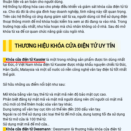
thuận tiện và an toàn cho người dùng.
Hệ thống tự động hóa cao cho phép điều khiển và giám sát khóa cửa điện tử từ
xa. Cho dù đó là cho gia đình hay doanh nghiệp, tính năng này rất quan trọng.
Trên các hệ thống có ứng dụng giám sát từ xa, người dùng có thể sử dụng điện
thoại thông minh để mở khóa hoặc kiểm tra xem ai đó đang ra vào nhà. Trong
trường hợp xấu nhất, như hỏa hoạn mà chủ nhân không có ở nhà. Sau đó mở
khóa từ xa để cơ quan chức năng giải cứu ngôi nhà.
THƯƠNG HIỆU KHÓA CỬA ĐIỆN TỬ UY TÍN
Khóa cửa điện tử Kassler
là một trong những sản phẩm được tin dùng nhất
tại Đức, ở Việt Nam khóa điện tử Kassler được nhập khẩu nguyên chiếc từ Đức,
Hàn Quốc, Malaysia và một số nước có nền công nghệ vân tay điện tử tốt nhất
thế giới.
Sở hữu những ưu điểm nổi bật như sau:
Mở khóa bằng vân tay, thẻ từ và mật mã nên độ bảo mật cực cao.
Phân biệt đăng ký mật mã và mật mã người dùng nên chỉ người có mật mã
chủ mới có thể thêm hoặc xóa vân tay khác.
Dung lượng số vân tay cực lớn có thể lên đến 200 dấu vân tay.
Ngoài ra có thể sử dụng các loại thẻ từ để mở cửa, dung lượng tối đa sử dụng
thẻ từ mở cửa là 100 thẻ từ.
Sử dụng mật mã để mở cửa…
Khóa cửa điện tử Dessmann :
Dessmann là thương hiệu khóa cửa điện tử