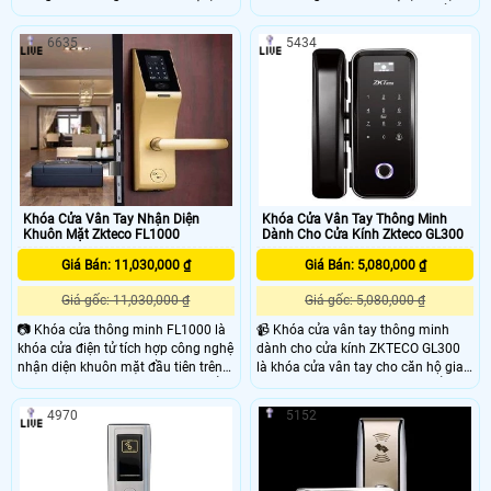
resolt, khu nghỉ dưỡng… LH1000 có
khu nghỉ dưỡng… LH7000 có kiểu
kiểu dáng thiết kế đẹp cùng tính
dáng thiết kế đẹp cùng tính năng
6635
5434
năng bảo mật cao. Sử dụng công
bảo mật cao. Sử dụng công nghệ
'
nghệ đọc thẻ RFID, với thẻ Mifare-1
đọc thẻ RFID, với thẻ Mifare-1 tiên
tiên tiến 13,56 mhz. Chất liệu bằng
tiến 13,56 mhz. Chất liệu bằng thép
thép không gỉ mang đến độ bền
không gỉ mang đến độ bền cao. Đáp
cao. Đáp ứng đầy đủ tiêu chuẩn của
ứng đầy đủ tiêu chuẩn của Mỹ. Khóa
Mỹ. Khóa ZKTeco LH1000 xứng
ZKTeco LH7000 xứng đáng là sản
đáng là sản phẩm cao cấp, ưa
phẩm cao cấp, ưa chuộng trên thị
chuộng trên thị trường
trường.
Khóa Cửa Vân Tay Nhận Diện
Khóa Cửa Vân Tay Thông Minh
Khuôn Mặt Zkteco FL1000
Dành Cho Cửa Kính Zkteco GL300
Giá Bán: 11,030,000 ₫
Giá Bán: 5,080,000 ₫
Giá gốc: 11,030,000 ₫
Giá gốc: 5,080,000 ₫
📷 Khóa cửa thông minh FL1000 là
📹 Khóa cửa vân tay thông minh
khóa cửa điện tử tích hợp công nghệ
dành cho cửa kính ZKTECO GL300
nhận diện khuôn mặt đầu tiên trên
là khóa cửa vân tay cho căn hộ gia
thế giới. Thân khóa theo tiêu chuẩn
đình chính hãng. Dòng sản phẩm
Châu Âu có 5 chốt, chốt chết sẽ tự
chuyên dụng dùng cho cửa kính
4970
5152
động khóa sau khi cửa đóng. Có 4
cường lực sử dụng vân tay, thẻ, mật
cách mỡ khóa khuôn mặt, mật
mã và điều khiển từ xa để mở khóa.
khẩu, thẻ, chìa khóa cơ.