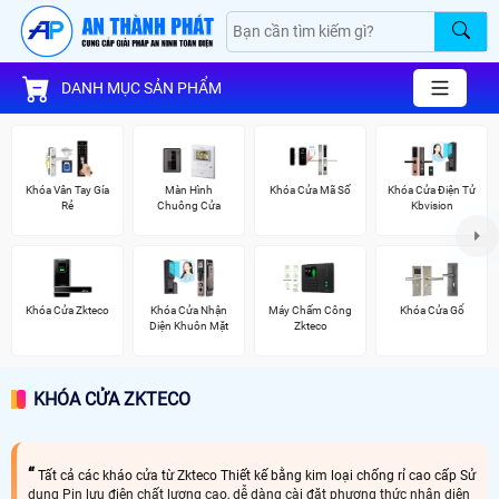
DANH MỤC SẢN PHẨM
Khóa Vân Tay Gía
Màn Hình
Khóa Cửa Mã Số
Khóa Cửa Điện Tử
Rẻ
Chuông Cửa
Kbvision
Khóa Cửa Zkteco
Khóa Cửa Nhận
Máy Chấm Công
Khóa Cửa Gổ
Diện Khuôn Mặt
Zkteco
KHÓA CỬA ZKTECO
Tất cả các kháo cửa từ Zkteco Thiết kế bằng kim loại chống rỉ cao cấp Sử
dụng Pin lưu điện chất lượng cao, dễ dàng cài đặt phương thức nhận diện