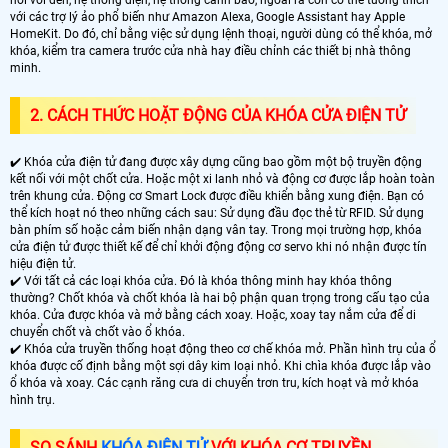
nối với đèn, hệ thống điện, hệ thống cảnh báo, ngoài ra còn có thể tương thích
với các trợ lý ảo phổ biến như Amazon Alexa, Google Assistant hay Apple
HomeKit. Do đó, chỉ bằng việc sử dụng lệnh thoại, người dùng có thể khóa, mở
khóa, kiểm tra camera trước cửa nhà hay điều chỉnh các thiết bị nhà thông
minh.
2. CÁCH THỨC HOẶT ĐỘNG CỦA KHÓA CỬA ĐIỆN TỬ
✔️ Khóa cửa điện tử đang được xây dựng cũng bao gồm một bộ truyền động
kết nối với một chốt cửa. Hoặc một xi lanh nhỏ và động cơ được lắp hoàn toàn
trên khung cửa. Động cơ Smart Lock được điều khiển bằng xung điện. Bạn có
thể kích hoạt nó theo những cách sau: Sử dụng đầu đọc thẻ từ RFID. Sử dụng
bàn phím số hoặc cảm biến nhận dạng vân tay. Trong mọi trường hợp, khóa
cửa điện tử được thiết kế để chỉ khởi động động cơ servo khi nó nhận được tín
hiệu điện tử.
✔️ Với tất cả các loại khóa cửa. Đó là khóa thông minh hay khóa thông
thường? Chốt khóa và chốt khóa là hai bộ phận quan trọng trong cấu tạo của
khóa. Cửa được khóa và mở bằng cách xoay. Hoặc, xoay tay nắm cửa để di
chuyển chốt và chốt vào ổ khóa.
✔️ Khóa cửa truyền thống hoạt động theo cơ chế khóa mở. Phần hình trụ của ổ
khóa được cố định bằng một sợi dây kim loại nhỏ. Khi chìa khóa được lắp vào
ổ khóa và xoay. Các cạnh răng cưa di chuyển trơn tru, kích hoạt và mở khóa
hình trụ.
SO SÁNH
KHÓA ĐIỆN TỬ
VỚI KHÓA CƠ TRUYỀN