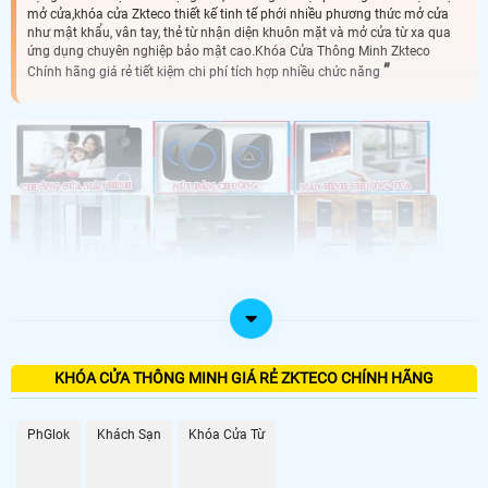
mở cửa,khóa cửa Zkteco thiết kế tinh tế phới nhiều phương thức mở cửa
như mật khẩu, vân tay, thẻ từ nhận diện khuôn mặt và mở cửa từ xa qua
ứng dụng chuyên nghiệp bảo mật cao.Khóa Cửa Thông Minh Zkteco
Chính hãng giá rẻ tiết kiệm chi phí tích hợp nhiều chức năng
LẮP KHÓA CỬA THÔNG MINH BẢO MẬT CAO
🤴🏾 Lắp khóa cửa từ thông minh văn phòng và gia đình là giải pháp bảo vệ an
ninh gia đình và văn phòng tuyệt đối, với nhiều phương thức mở cưa như, vân
KHÓA CỬA THÔNG MINH GIÁ RẺ ZKTECO CHÍNH HÃNG
tay, thẻ từ nhận diện khuôn mặt thì đây là giải pháp giúp cho căn hộ, văn phòng
công ty chuyên nghiệp hơn
LOẠI KHÓA CỬA
PhGlok
Khách Sạn
Khóa Cửa Từ
GIÁ LẮP KHÓA CỬA