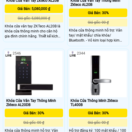
Khóa Cửa Vân Tay Zkteco AL20B
Khóa Cửa Vân Tay Thông Minh
Zkteco AL20B
Giá Bán: 5,080,000 ₫
Giá Bán: 30%
Giá gốc: 5,080,000 ₫
Giá gốc: 00 ₫
Khóa cửa vân tay ZKTeco AL20B là
Khóa cửa thông minh hỗ trợ: Vân
khóa cửa thông minh cho căn hộ
tay/ mật khẩu/ chìa khóa/
gia đình chính hãng. Thiết kế kích
Bluetooth. - Vỏ kim loại hợp kim
thước nhỏ gọn, bán chạy nhất trên
kẽm. - Có chốt khóa bảo vệ mặt
thị trường hiện nay.
trong (chỉ cho phép mở với quyền
2546
2344
admin). - Phím số cảm ứng
Khóa Cửa Vân Tay Thông Minh
Khóa Cửa Thông Minh Zkteco
Zkteco AL20DB
TL400B
Giá Bán: 30%
Giá Bán: 30%
Giá gốc: 00 ₫
Giá gốc: 00 ₫
Khóa cửa thông minh hỗ trợ: Vân
Hỗ trợ đăng ký: 100 mật khẩu / 100