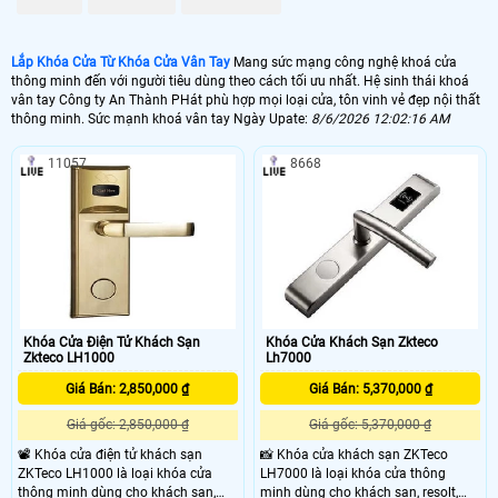
🌍 Khóa Cửa Kính Cao Cấp
5.100.000 VNĐ
Lắp Khóa Cửa Từ Khóa Cửa Vân Tay
Mang sức mạng công nghệ khoá cửa
💰 Lắp Khóa Cửa Sắt Cửa Cổng
thông minh đến với người tiêu dùng theo cách tối ưu nhất. Hệ sinh thái khoá
vân tay Công ty An Thành PHát phù hợp mọi loại cửa, tôn vinh vẻ đẹp nội thất
6.200,000 VNĐ
thông minh. Sức mạnh khoá vân tay Ngày Upate:
8/6/2026 12:02:16 AM
🚪 Khóa Cửa Nhôm Cao Cấp
11057
8668
6.800,000 VNĐ
🔓 Lắp KHóa Cửa Cao Cấp Căn Hộ
1.900,000 VNĐ
🗓 Với nhiều chức năng thông minh có thể mở cửa từ xa, chống phá khóa và
thiết kế mẫu đẹp chuyên nghiệp, lắp khóa cửa từ là một trong những su hướng
giải pháp an toàn tuyệt đối nhất, với nhiều loại khóa cửa như, khóa cửa văn
phòng, khóa cửa khách sản, khóa cửa cổng mỗi loại đều có những chức năng
Khóa Cửa Điện Tử Khách Sạn
Khóa Cửa Khách Sạn Zkteco
Zkteco LH1000
Lh7000
cao câp .
Giá Bán: 2,850,000 ₫
Giá Bán: 5,370,000 ₫
Giá gốc: 2,850,000 ₫
Giá gốc: 5,370,000 ₫
📽 Khóa cửa điện tử khách sạn
📸 Khóa cửa khách sạn ZKTeco
ZKTeco LH1000 là loại khóa cửa
LH7000 là loại khóa cửa thông
thông minh dùng cho khách sạn,
minh dùng cho khách sạn, resolt,