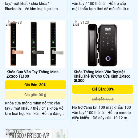
tay/ mật khẩu/ chìa khóa/
vân tay / 100 thẻ từ. - Hỗ trợ cấp
Bluetooth. - Vỏ kim loại hợp kim
mật khẩu tạm thời để mở cửa từ xa
kẽm. - Có chốt khóa bảo vệ mặt
(sử dụng app trên điện thoại). - Độ
trong (chỉ cho phép mở với quyền
dày cửa: 35-54 mm. - Chiều dài
2733
3123
admin). - Phím số cảm ứng
chốt: 55mm.
Khóa Cửa Vân Tay Thông Minh
Khóa Thông Minh Vân Tay,Mật
Zkteco TL100
Khẩu,Thẻ Từ Cho Cửa Kính Zkteco
GL300
Giá Bán: 30%
Giá Bán: 30%
Giá gốc: 00 ₫
Giá gốc: 00 ₫
Khóa cửa thông minh hỗ trợ: vân
Hỗ trợ đăng ký: 100 mật khẩu/ 100
tay / mật khẩu / thẻ / chìa khóa Vỏ
vân tay/ 100 thẻ từ. - Hỗ trợ remote
kim loại hợp kim kẽm Hỗ trợ đăng
điều khiển. - Độ dày cửa: 10-12 mm.
ký: 100 vân tay / 100 thẻ từ Mật
- Hỗ trợ nút chuông gọi cửa. - Hiển
khẩu Mortise chống trộm với một
thị đèn OLED.
chốt cửa và hai chốt chết an ninh
2134
Độ dày cửa: 35-55 mm Chiều dài