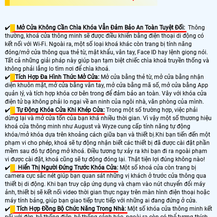
✔️
Mở Cửa Không Cần Chìa Khóa Vẫn Đảm Bảo An Toàn Tuyệt Đối:
Thông
thường, khoá cửa thông minh sẽ được điều khiển bằng điện thoại di động có
kết nối với Wi-Fi. Ngoài ra, một số loại khoá khác còn trang bị tính năng
đóng/mở cửa thông qua thẻ từ, mật khẩu, vân tay, Face ID hay lệnh giọng nói.
Tất cả những giải pháp này giúp bạn tạm biệt chiếc chìa khoá truyền thống và
không phải lắng lo tìm nơi để chìa khoá.
✔️
Tích Hợp Đa Hình Thức Mở Cửa:
Mở cửa bằng thẻ từ, mở cửa bằng nhận
diện khuôn mặt, mở cửa bằng vân tay, mở cửa bằng mã số, mở cửa bằng App
quản lý, và tích hợp khóa cơ bên trong để đảm bảo an toàn. Vây với khóa cửa
điện tử bạ không phải lo ngại về an ninh của ngôi nhà, văn phòng của mình.
✔️
Tự Động Khóa Cửa Khi Khép Cửa:
Trong một số trường hợp, việc phải
dừng lại và mở cửa tốn của bạn khá nhiều thời gian. Vì vậy một số thương hiệu
khoá cửa thông minh như August và Wyze cung cấp tính năng tự động
khóa/mở khóa dựa trên khoảng cách giữa bạn và thiết bị.Khi bạn tiến đến một
phạm vi cho phép, khoá sẽ tự động nhận biết các thiết bị đã được cài đặt phần
mềm sau đó tự động mở khoá. Điều tương tự xảy ra khi bạn đi ra ngoài phạm
vi được cài đặt, khoá cũng sẽ tự động đóng lại. Thật tiện lợi đúng không nào!
✔️
Hiển Thị Người Đứng Trước Khóa Cửa:
Một số khoá cửa còn trang bị
camera cực sắc nét giúp bạn quan sát những vị khách ở trước cửa thông qua
thiết bị di động. Khi bạn truy cập ứng dụng và chạm vào nút chuyển đổi máy
ảnh, thiết bị sẽ kết nối video thời gian thực ngay trên màn hình điện thoại hoặc
máy tính bảng, giúp bạn giao tiếp trực tiếp với những ai đang đứng ở cửa.
✔️
Tích Hợp Đồng Bộ Chức Năng Trong Nhà:
Một số khóa cửa thông minh kết