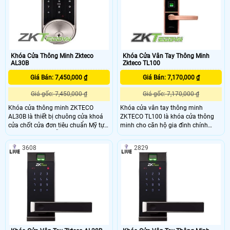
Khóa Cửa Thông Minh Zkteco
Khóa Cửa Vân Tay Thông Minh
AL30B
Zkteco TL100
Giá Bán: 7,450,000 ₫
Giá Bán: 7,170,000 ₫
Giá gốc: 7,450,000 ₫
Giá gốc: 7,170,000 ₫
Khóa cửa thông minh ZKTECO
Khóa cửa vân tay thông minh
AL30B là thiết bị chuông cửa khoá
ZKTECO TL100 là khóa cửa thông
cửa chốt cửa đơn tiêu chuẩn Mỹ tự
minh cho căn hộ gia đình chính
động đóng/mở dễ dàng thay thế và
hãng. Thiết kế kích thước nhỏ gọn,
lắp đặt. Thiết kế chắc chắn
bán chạy nhất trên thị trường hiện
3608
2829
nay