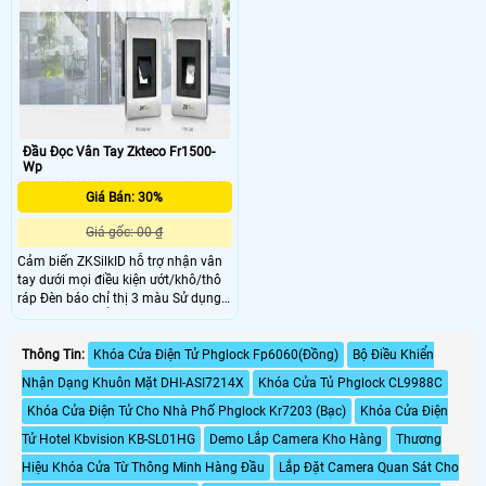
chốt: 60 mm Hỗ trợ hướng dẫn
bằng giọng nói Tay cầm thiết kế đảo
ngược để phù hợp với mọi hướng
mở cửa Dữ liệu đăng ký được lưu trữ
ngay cả khi mất điện Bàn phím
được chiếu sáng giúp các thao tác
dễ dàng trong bóng tối
Đầu Đọc Vân Tay Zkteco Fr1500-
Wp
Giá Bán: 30%
Giá gốc: 00 ₫
Cảm biến ZKSilkID hỗ trợ nhận vân
tay dưới mọi điều kiện ướt/khô/thô
ráp Đèn báo chỉ thị 3 màu Sử dụng
với bộ điều khiển inBio/inBioPro,
thiết bị kiểm soát ra vào vân tay Đọc
thẻ ID (Tùy chọn 25KHz HID Prox
Thông Tin:
Khóa Cửa Điện Tử Phglock Fp6060(Đồng)
Bộ Điều Khiển
Card, 13. 56MHz MifareCard(S50 /
Nhận Dạng Khuôn Mặt DHI-ASI7214X
Khóa Cửa Tủ Phglock CL9988C
S70), 13. 3 × 77
Khóa Cửa Điện Tử Cho Nhà Phố Phglock Kr7203 (Bạc)
Khóa Cửa Điện
Tử Hotel Kbvision KB-SL01HG
Demo Lắp Camera Kho Hàng
Thương
Hiệu Khóa Cửa Từ Thông Minh Hàng Đầu
Lắp Đặt Camera Quan Sát Cho