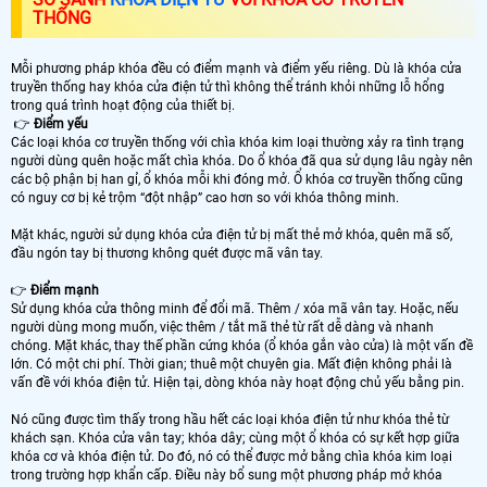
THỐNG
Mỗi phương pháp khóa đều có điểm mạnh và điểm yếu riêng. Dù là khóa cửa
truyền thống hay khóa cửa điện tử thì không thể tránh khỏi những lỗ hổng
trong quá trình hoạt động của thiết bị.
👉
Điểm yếu
Các loại khóa cơ truyền thống với chìa khóa kim loại thường xảy ra tình trạng
người dùng quên hoặc mất chìa khóa. Do ổ khóa đã qua sử dụng lâu ngày nên
các bộ phận bị han gỉ, ổ khóa mỗi khi đóng mở. Ổ khóa cơ truyền thống cũng
có nguy cơ bị kẻ trộm “đột nhập” cao hơn so với khóa thông minh.
Mặt khác, người sử dụng khóa cửa điện tử bị mất thẻ mở khóa, quên mã số,
đầu ngón tay bị thương không quét được mã vân tay.
👉
Điểm mạnh
Sử dụng khóa cửa thông minh để đổi mã. Thêm / xóa mã vân tay. Hoặc, nếu
người dùng mong muốn, việc thêm / tắt mã thẻ từ rất dễ dàng và nhanh
chóng. Mặt khác, thay thế phần cứng khóa (ổ khóa gắn vào cửa) là một vấn đề
lớn. Có một chi phí. Thời gian; thuê một chuyên gia. Mất điện không phải là
vấn đề với khóa điện tử. Hiện tại, dòng khóa này hoạt động chủ yếu bằng pin.
Nó cũng được tìm thấy trong hầu hết các loại khóa điện tử như khóa thẻ từ
khách sạn. Khóa cửa vân tay; khóa dây; cùng một ổ khóa có sự kết hợp giữa
khóa cơ và khóa điện tử. Do đó, nó có thể được mở bằng chìa khóa kim loại
trong trường hợp khẩn cấp. Điều này bổ sung một phương pháp mở khóa